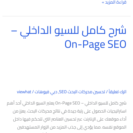
قراءة المزيد »
شرح كامل للسيو الداخلي –
شرح
كامل
On-Page SEO
للسيو
الداخلي
–
On-
Page
SEO
اترك تعليقاً
/
تحسين محركات البحث SEO
,
دبي فيوهات
/
viewhat
شرح كامل للسيو الداخلي – On-Page SEO يعتبر السيو الداخلي أحد أهم
استراتيجيات الحصول على رتبة جيدة في نتائج محركات البحث. يعزز من
أداء موقعك على الإنترنت عبر تحسين العناصر التي تتحكم فيها داخل
الموقع نفسه. مما يؤدي إلى جذب المزيد من الزوار المستهدفين