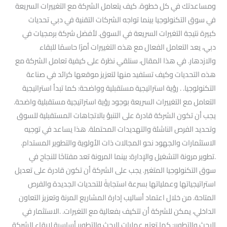
ومساعدتك في كل خطوة. كيف يتعامل الشركة مع التغييرات السريعة
في سوق التكنولوجيا بينما تواجه الشركات التقنية في دبي تحديات
كبيرة نتيجة التغيرات السريعة في السوق. لأفضل شركة برمجيات في
دبي، يعد التعامل الفعال مع هذه التغييرات أمرًا حاسمًا للبقاء
والازدهار. في هذا المقال، سنلقي نظرة على كيفية تعامل الشركة مع
هذه التحديات وكيف تستفيد منها لتعزيز موقعها كرائد في صناعة
التكنولوجيا. . رؤية استراتيجية مستقبلية وواضحة: كما تبدأ استراتيجية
التعامل مع التغييرات السريعة بوجود رؤية استراتيجية مستقبلية واضحة.
يجب أن تكون الشركة قادرة على التنبؤ بالاتجاهات المستقبلية للسوق
وتحديد الفرص الناشئة والتهديدات المحتملة. هذا يساعد في توجيه
الاستثمارات والجهود نحو المجالات ذات الأولوية والتطوير المستدام.
.تطوير مرونة التشغيل والإدارة: بينما المرونة تعد مفتاحًا للنجاح في
سوق التكنولوجيا المتغير. يجب على الشركة أن تكون قادرة على تعديل
استراتيجياتها وعملياتها بسرعة استجابةً للتحديات الجديدة والفرص
المتاحة. من خلال اعتماد أساليب إدارة المشاريع المرنة وتعزيز التعاون
الداخلي، يمكن للشركة أن تتكيف بفعالية مع التغيرات. .الاستثمار في
البحث والتطوير: كما تعتبر عمليات البحث والتطوير أساسية لإبقاء الشركة