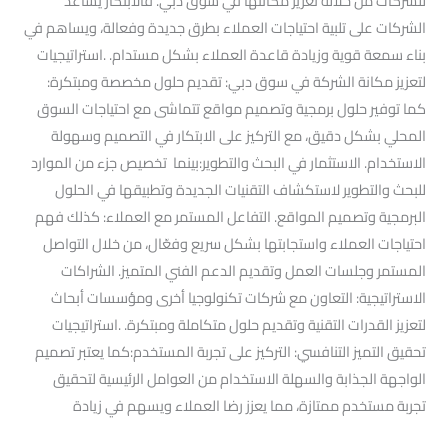
للشركات من خلاله تعزيز مكانتها في سوق دبي. فالابتكار يساعد
الشركات على تلبية احتياجات العملاء بطرق جديدة وفعالة، ويساهم في
بناء سمعة قوية وزيادة قاعدة العملاء بشكل مستدام. .استراتيجيات
لتعزيز مكانة الشركة في سوق دبي: تقديم حلول مخصصة ومبتكرة:
كما توفير حلول برمجية وتصميم مواقع تتماشى مع احتياجات السوق
المحلي بشكل دقيق، مع التركيز على الابتكار في التصميم وسهولة
الاستخدام. الاستثمار في البحث والتطوير:بينما تخصيص جزء من الموارد
للبحث والتطوير لاستكشاف التقنيات الجديدة وتطبيقها في الحلول
البرمجية وتصميم المواقع. التفاعل المستمر مع العملاء: كذلك فهم
احتياجات العملاء واستجابتها بشكل سريع وفعّال، من خلال التواصل
المستمر وجلسات العمل وتقديم الدعم الفني المتميز. الشراكات
الاستراتيجية: التعاون مع شركات تكنولوجيا أخرى ومؤسسات أبحاث
لتعزيز القدرات التقنية وتقديم حلول متكاملة ومبتكرة. .استراتيجيات
تحقيق التميز التنافسي: التركيز على تجربة المستخدم:كما يعتبر تصميم
الواجهة الجذابة والسهلة الاستخدام من العوامل الرئيسية لتحقيق
تجربة مستخدم ممتازة، مما يعزز رضا العملاء ويسهم في زيادة