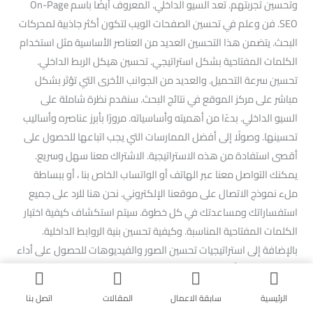
وتحسين تجربتهم. تعد السيو الداخلي. المعروف أيضًا باسم On-Page
SEO. فن وعلم في تحسين الصفحات الويب لتكون أكثر جاذبية لمحركات
البحث. يتضمن هذا التحسين العديد من العناصر الأساسية مثل استخدام
الكلمات المفتاحية بشكل استراتيجي. تحسين هيكل الربط الداخلي.
تحسين سرعة التحميل. والعديد من الجوانب الأخرى التي تؤثر بشكل
مباشر على مركز الموقع في نتائج البحث. سنقدم نظرة شاملة على
السيو الداخلي. بدءًا من أهميته وأساسياته. مرورًا بأبرز عناصره وأساليب
تحسينها. وصولًا إلى أفضل الممارسات التي يجب اتباعها للحصول على
أقصى استفادة من هذه الاستراتيجية. الاشتراك معنا سهل وسريع.
يمكنك التواصل معنا عبر الهاتف أو الواتساب الخاص بنا ، أو ببساطة
ملء نموذج الاتصال على موقعنا الإلكتروني. نحن هنا للرد على جميع
استفساراتك ومساعدتك في كل خطوة. سيتم استكشاف كيفية اختيار
الكلمات المفتاحية المناسبة. وكيفية تحسين بنية الروابط الداخلية.
بالإضافة إلى استراتيجيات تحسين الصور والفيديوهات للحصول على أداء
متميز. سنتناول أيضًا كيفية إعداد عناوين الصفحات والوصف الميتا
بشكل فعال. بالإضافة إلى أدوات وتقنيات لقياس ومراقبة أداء السيو.
الرئيسية
سابقة الاعمال
المقالات
اتصل بنا
ستكتسب فهمًا واضحًا لكيفية تطبيق استراتيجيات السيو الداخلي