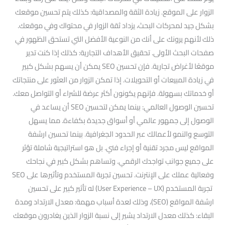
الزوار على الموقع. زيادة الثقة والمصداقية: كذلك يتم تحسين موقعك
بشكل جيد لمحركات البحث، يزداد ثقة الزوار في محتواك وفي موقعك.
ذلك لأنهم يرونك على أنك من النوعية الأفضل التي تستحق الظهور في
صفحات البحث الأولى. تحقيق الأهداف التجارية: كذلك إذا كنت تدير
موقعًا لأغراض تجارية. فإن تحسين SEO يمكن أن يسهم بشكل كبير
في زيادة المبيعات أو التحويلات. إذا تمكن الزوار من العثور على منتجاتك
أو خدماتك بسهولة. فإنهم يكونون أكثر عرضة للشراء أو التواصل معك.
تحسين الوصول العالمي: بينما يمكن لتحسين SEO أن يساعد في
الوصول إلى جمهور عالمي أو أسواق جديدة بكفاءة. مما يسهل
التوسع والنمو لأعمالك عبر الحدود الجغرافية. بينما تحسين ارشفة
المواقع ليس مجرد تقنية أو إجراء فني. بل هو استراتيجية شاملة تؤثر
على جميع جوانب تواجدك الرقمي. وتساهم بشكل كبير في نجاحك
وفعالية عملك على الإنترنت. تحسين تجربة المستخدم وتأثيرها على SEO
تجربة المستخدم (User Experience – UX) له تأثير كبير على تحسين
ارشفة المواقع (SEO)، وذلك لعدة أسباب مهمة: معدل الارتداد ومدة
البقاء: كذلك معدل الارتداد يشير إلى نسبة الزوار الذين يغادرون موقعك