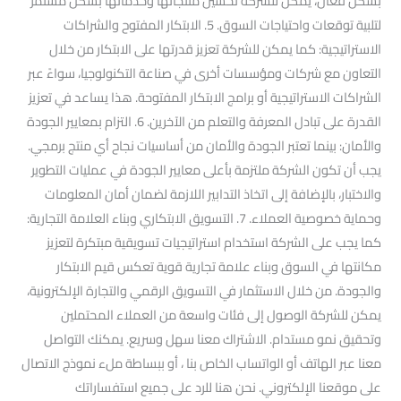
بشكل فعال، يمكن للشركة تحسين منتجاتها وخدماتها بشكل مستمر
لتلبية توقعات واحتياجات السوق. 5. الابتكار المفتوح والشراكات
الاستراتيجية: كما يمكن للشركة تعزيز قدرتها على الابتكار من خلال
التعاون مع شركات ومؤسسات أخرى في صناعة التكنولوجيا، سواءً عبر
الشراكات الاستراتيجية أو برامج الابتكار المفتوحة. هذا يساعد في تعزيز
القدرة على تبادل المعرفة والتعلم من الآخرين. 6. التزام بمعايير الجودة
والأمان: بينما تعتبر الجودة والأمان من أساسيات نجاح أي منتج برمجي.
يجب أن تكون الشركة ملتزمة بأعلى معايير الجودة في عمليات التطوير
والاختبار، بالإضافة إلى اتخاذ التدابير اللازمة لضمان أمان المعلومات
وحماية خصوصية العملاء. 7. التسويق الابتكاري وبناء العلامة التجارية:
كما يجب على الشركة استخدام استراتيجيات تسويقية مبتكرة لتعزيز
مكانتها في السوق وبناء علامة تجارية قوية تعكس قيم الابتكار
والجودة. من خلال الاستثمار في التسويق الرقمي والتجارة الإلكترونية،
يمكن للشركة الوصول إلى فئات واسعة من العملاء المحتملين
وتحقيق نمو مستدام. الاشتراك معنا سهل وسريع. يمكنك التواصل
معنا عبر الهاتف أو الواتساب الخاص بنا ، أو ببساطة ملء نموذج الاتصال
على موقعنا الإلكتروني. نحن هنا للرد على جميع استفساراتك