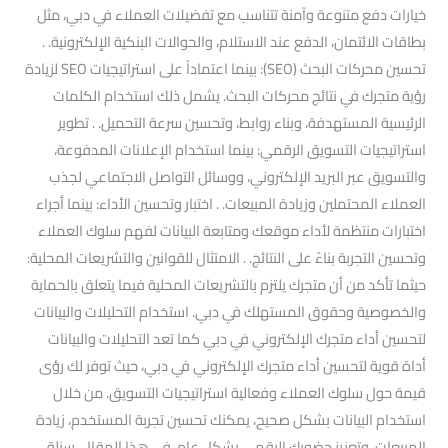
خيارات دفع متنوعة وآمنة تتناسب مع تفضيلات العملاء في دبي، مثل
بطاقات الائتمان، الدفع عند الاستلام، والحوالات البنكية الإلكترونية. .
تحسين محركات البحث (SEO): بينما اعتماداً على استراتيجيات SEO لزيادة
رؤية متجرك في نتائج محركات البحث. يشمل ذلك استخدام الكلمات
الرئيسية المستهدفة، وبناء روابط، وتحسين سرعة التحميل. . تطوير
استراتيجيات التسويق الرقمي: بينما استخدام الإعلانات المدفوعة،
والتسويق عبر البريد الإلكتروني، ووسائل التواصل الاجتماعي لجذب
العملاء المحتملين وزيادة المبيعات. . اختبار وتحسين الأداء: بينما أجراء
اختبارات منتظمة لأداء موقعك ومتابعة البيانات لفهم سلوك العملاء
وتحسين التجربة بناءً على النتائج. . الامتثال للقوانين والتشريعات المحلية:
حيثما تأكد من أن متجرك يلتزم بالتشريعات المحلية فيما يتعلق بالحماية
والخصوصية وحقوق المستهلك في دبي. استخدام التحليلات والبيانات
لتحسين أداء متجرك الإلكتروني في دبي كما تعد التحليلات والبيانات
أداة قوية لتحسين أداء متجرك الإلكتروني في دبي، حيث توفر لك رؤى
قيمة حول سلوك العملاء وفعالية استراتيجيات التسويق. من خلال
استخدام البيانات بشكل صحيح، يمكنك تحسين تجربة المستخدم، زيادة
المبيعات، وتعزيز حضورك الرقمي بشكل عام. في هذا المقال، سنلقي