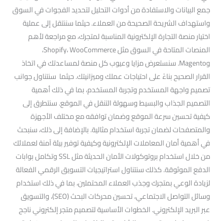
جمع البيانات والاستفادة من أدوات التحليل لتحديد الفجوات في السوق
واستهداف الشريحة الصحيحة من العملاء. حيثما سننتقل إلى عملية
اختيار منصة التجارة الإلكترونية المناسبة لمتجرك، مع مراجعة لأهم
المنصات المتاحة في السوق مثل Shopify، WooCommerce،
وMagento. سنستعرض مزايا وعيوب كل منصة لمساعدتك في اتخاذ
القرار الصحيح بناءً على احتياجات عملك وميزانيتك. حيثما سنتناول جوانب
تصميم واجهة المستخدم وتجربة المستخدم، بما في ذلك أهمية
التصميم الجذاب والبسيط وسهولة التنقل في الموقع. سنتطرق إلى
كيفية تحسين سرعة الموقع وضمان توافقه مع مختلف الأجهزة
والمتصفحات لضمان تجربة استخدام مثالية. بالإضافة إلى ذلك، سنبحث
في أهمية أمان المعاملات الإلكترونية وكيفية توفير بيئة آمنة لعملائك
من خلال استخدام بروتوكولات الأمان الحديثة مثل SSL وتكامل بوابات
الدفع الموثوقة. كذلك سنتناول استراتيجيات التسويق الرقمي الفعالة
لزيادة الوعي بمتجرك وجذب العملاء المحتملين، بما في ذلك استخدام
وسائل التواصل الاجتماعي، تحسين محركات البحث (SEO)، والتسويق
عبر البريد الإلكتروني. الخطوات الأساسية لتصميم متجر إلكتروني ناجح