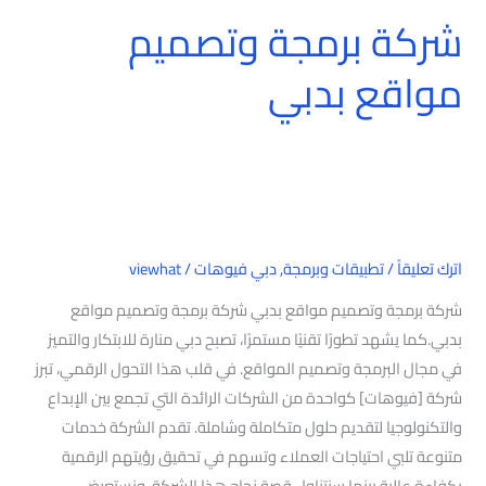
شركة برمجة وتصميم
شركة
برمجة
مواقع بدبي
وتصميم
مواقع
بدبي
اترك تعليقاً
/
تطبيقات وبرمجة
,
دبي فيوهات
/
viewhat
شركة برمجة وتصميم مواقع بدبي شركة برمجة وتصميم مواقع
بدبي.كما يشهد تطورًا تقنيًا مستمرًا، تصبح دبي منارة للابتكار والتميز
في مجال البرمجة وتصميم المواقع. في قلب هذا التحول الرقمي، تبرز
شركة [فيوهات] كواحدة من الشركات الرائدة التي تجمع بين الإبداع
والتكنولوجيا لتقديم حلول متكاملة وشاملة. تقدم الشركة خدمات
متنوعة تلبي احتياجات العملاء وتسهم في تحقيق رؤيتهم الرقمية
بكفاءة عالية.بينما سنتناول قصة نجاح هذا الشركة، ونستعرض