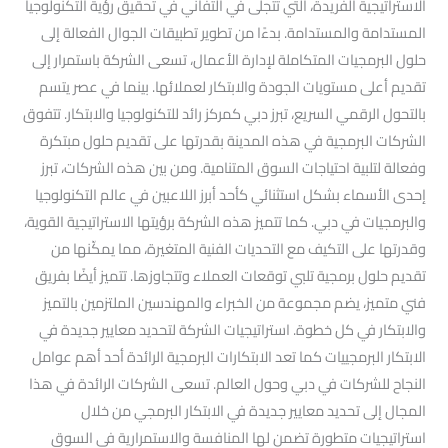
الاستراتيجية الفريدة، التي تتجلى في التفاني في تحقيق رؤية التكنولوجيا
المستدامة والمستدامة. بدءًا من تطوير تطبيقات الجوال الفعالة إلى
حلول البرمجيات المتكاملة لإدارة الأعمال، تسعى الشركة باستمرار إلى
تقديم أعلى مستويات الجودة والابتكار لعملائها. بينما في عصر يتسم
بالتحول الرقمي السريع، تبرز دبي كمركز رائد للتكنولوجيا والابتكار. تتفوق
الشركات البرمجية في هذه المدينة بقدرتها على تقديم حلول مبتكرة
وفعالة لتلبية احتياجات السوق المتنامية. ومن بين هذه الشركات، تبرز
إحدى الأسماء بشكل استثنائي كأحد أبرز اللاعبين في عالم التكنولوجيا
والبرمجيات في دبي. كما تتميز هذه الشركة برؤيتها الاستراتيجية القوية،
وقدرتها على التكيف مع التحديات الفنية المتغيرة، مما يمكّنها من
تقديم حلول برمجية تلبي توقعات العملاء وتتجاوزها. تتميز أيضًا بفريق
فني متميز، يضم مجموعة من الخبراء والمهندسين الملتزمين بالتميز
والابتكار في كل خطوة. استراتيجيات الشركة لتحديد معايير جديدة في
الابتكار البرمجييات كما تعد الابتكارات البرمجية الرائدة أحد أهم عوامل
النجاح للشركات في دبي وحول العالم. تسعى الشركات الرائدة في هذا
المجال إلى تحديد معايير جديدة في الابتكار البرمجي من خلال
استراتيجيات متطورة تضمن لها المنافسة والاستمرارية في السوق