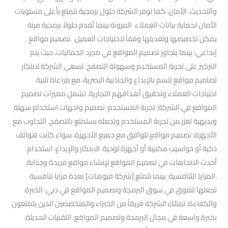
والتحديث. الأمان: كما توفر الشركة حلول برمجية تتمتع بأعلى مستويات
الأمان لحماية بيانات العملاء. المرونة:بينما تُقدم حلولاً برمجية مرنة
يمكن تخصيصها وتعديلها وفقاً لاحتياجات العميل. .تصميم مواقع
إبداعي: بينما يتجاوز تصميم المواقع في مجرد الجماليات، حيث يتم
التركيز على تجربة المستخدم وسهولة التصفح. تسعى الشركة لابتكار
تصاميم مواقع تتسم بالإبداع والجاذبية البصرية، مع مراعاة تلبية
احتياجات العملاء وتحقيق أهدافهم التجارية. تشمل مميزات تصميم
المواقع في الشركة: تجربة المستخدم: تصميم واجهات استخدام سهلة
وبديهية تعزز من تجربة المستخدم وتجعله يستمتع بالتصفح. التجاوب مع
الأجهزة: تصميم مواقع تتوافق مع جميع الأجهزة، سواء كانت هواتف
ذكية أو حواسيب مكتبية أو أجهزة لوحية. الابتكار والإبداع: استخدام
أحدث الاتجاهات في تصميم المواقع لإنشاء مواقع فريدة وجذابة.
.المزايا التنافسية: بينما تتمتع [شركة فيوهات] بعدة مزايا تنافسية
تجعلها تتفوق في سوق البرمجة وتصميم المواقع في دبي: الخبرة
والكفاءة: تمتلك الشركة فريقاً من الخبراء والمتخصصين الذين يتمتعون
بخبرة واسعة في مجال البرمجة وتصميم المواقع. التقنيات الحديثة: