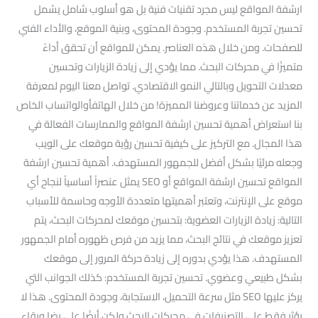
ارشفة المواقع ليس مجرد تقنيات فنية بل هو أسلوب شامل يشمل
تحسين تجربة المستخدم. وجودة المحتوى، وبنية الموقع، والأداء الفني
للصفحات. ومن خلال هذه العناصر. يمكن للمواقع أن تحقق أداءً
متميزًا في محركات البحث. مما يؤدي إلى زيادة الزيارات وتحسين
معدلات التحويل وبالتالي النمو الاقتصادي. تواصل معنا اليوم لمعرفة
المزيد عن خدماتنا وعروضنا المميزة! من خلال الهاتفأوالواتساب الخاص
بنا استعراض أهمية تحسين ارشفة المواقع والممارسات الفعالة في
هذا المجال. مع التركيز على كيفية تحسين رؤية موقعك على الويب
وجعله مرئيًا بشكل أفضل للجمهور المستهدف. أهمية تحسين ارشفة
المواقع تحسين ارشفة المواقع أو SEO يمثل عنصراً أساسياً لنجاح أي
موقع على الإنترنت، وتعتبر أهميتها متعددة الأوجه وحاسمة للأسباب
التالية: زيادة الزيارات العضوية: بتحسين موقعك لمحركات البحث، يتم
تعزيز موقعك في نتائج البحث، مما يزيد من فرص ظهوره أمام الجمهور
المستهدف. هذا يؤدي بدوره إلى زيادة حركة المرور إلى موقعك
بشكل طبيعي وعضوي. تحسين تجربة المستخدم: كذلك الجوانب التي
يركز عليها SEO مثل سرعة التحميل، الاستجابة، وجودة المحتوى. هذا لا
يؤثر فقط على التصنيفات في محركات البحث ولكن أيضًا على رضا وبقاء