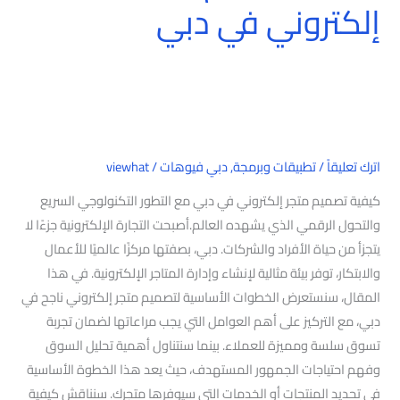
إلكتروني في دبي
متجر
إلكتروني
في
دبي
اترك تعليقاً
/
تطبيقات وبرمجة
,
دبي فيوهات
/
viewhat
كيفية تصميم متجر إلكتروني في دبي مع التطور التكنولوجي السريع
والتحول الرقمي الذي يشهده العالم.أصبحت التجارة الإلكترونية جزءًا لا
يتجزأ من حياة الأفراد والشركات. دبي، بصفتها مركزًا عالميًا للأعمال
والابتكار، توفر بيئة مثالية لإنشاء وإدارة المتاجر الإلكترونية. في هذا
المقال، سنستعرض الخطوات الأساسية لتصميم متجر إلكتروني ناجح في
دبي، مع التركيز على أهم العوامل التي يجب مراعاتها لضمان تجربة
تسوق سلسة ومميزة للعملاء. بينما سنتناول أهمية تحليل السوق
وفهم احتياجات الجمهور المستهدف، حيث يعد هذا الخطوة الأساسية
في تحديد المنتجات أو الخدمات التي سيوفرها متجرك. سنناقش كيفية