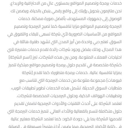
خدمات برمجة وتصميم المواقع بمستوى عالٍ من الاحترافية والإبداع.
نحن ملتزمون بتحويل رؤيتك إلى واقع رقمي ينبض بالحياة، ويضمن لك
الوصول إلى جمهورك المستهدف بأفضل صورة ممكنة. خدمات
البرمجة وتصميم المواقع مزايا تنافسية كما تصبح البرمجة وتصميم
المواقع من الأساسيات الضرورية لأي شركة تسعى للبقاء والتفوق في
السوق. تعتبر دبي واحدة من أبرز المدن التي تشهد طفرة هائلة في
هذا المجال، وذلك بفضل وجود شركات رائدة تقدم خدمات متميزة تلبي
احتياجات العملاء المتنوعة. ومن بين هذه الشركات، تبرز [اسم الشركة]
كشركة متخصصة في تقديم حلول برمجة وتصميم مواقع مبتكرة تتميز
بمزايا تنافسية عالية. .خدمات برمجة متطورة: كما تقدم [شركة
فيوهات] مجموعة متنوعة من خدمات البرمجة التي تتناسب مع
متطلبات السوق الحديثة. تشمل هذه الخدمات تطوير تطبيقات الويب،
وتطبيقات الهواتف الذكية، وحلول البرمجيات المخصصة للشركات.
تعتمد الشركة على أحدث التقنيات والأدوات البرمجية لضمان تقديم
حلول متكاملة تتسم بالفعالية والأداء العالي. تتميز خدمات البرمجة التي
تقدمها الشركة بما يلي: جودة الكود: كما تعتمد الشركة معايير عالية
في كتابة الأكواد البرمجية، مما يضمن أداءً متميزاً وسهولة في الصيانة