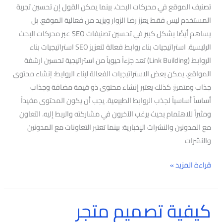
تصنيف الموقع في محركات البحث. بينما يمكن القول إن تحسين تجربة
المستخدم ليس فقط يعزز رضا الزوار ويزيد من فعالية الموقع. بل
يساهم أيضًا بشكل كبير في تحسين تصنيفات SEO عبر محركات البحث
الرئيسية. استراتيجيات بناء روابط فعالة لتعزيز SEO استراتيجيات بناء
الروابط (Link Building) تعد جزءاً حيوياً من استراتيجية تحسين ارشفة
المواقع. يمكن بعض الاستراتيجيات الفعالة لبناء الروابط: إنشاء محتوى
جذاب ومتميز: كذلك يعتبر إنشاء محتوى ذو قيمة مضافة وجذاب
أساساً أساسياً لجذب الروابط الطبيعية. يجب أن يكون المحتوى مفيداً
ومثيراً للاهتمام بحيث يرغب الآخرون في مشاركته والربط إليه. التعاون
مع المدونين والنشرات الإخبارية: بينما تعتبر التعاونات مع المدونين
والنشرات
قراءة المزيد »
كيفية تصميم متجر
كيفية
تصميم