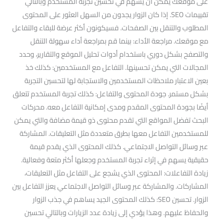
على موقعك يمكن أن يسهم في تحسين تجربة المستخدم وبالتالي
تقييمات SEO. إذا كان الزوار يجدون من السهل العثور على المحتوى
المطلوب والتنقل بين الصفحات. فسيكونون أكثر عرضة للبقاء والتفاعل
مع موقعك. مراجعة الأداء: بينما قم بمراجعة أداء سهولة التنقل
والتصفح بشكل دوري باستخدام أدوات تحليل الموقع والتقارير، وحدد
المجالات التي يمكن تحسينها. التفاعل مع المستخدمين: كذلك خذ
بعين الاعتبار ملاحظات المستخدمين والاستجابة لها لتحسين التجربة
بشكل مستمر. جودة المحتوى والتفاعل: كذلك تجربة المستخدم تتعلق
أيضًا بجودة المحتوى المقدم ومدى إمكانية التفاعل معه. محركات
البحث تفضل المواقع التي تقدم محتوى ذو قيمة مضافة والتي يمكن
للمستخدمين التفاعل معها بطرق متعددة مثل التعليقات. المشاركة
عبر وسائل التواصل الاجتماعي. كذلك المحتوى الذي يقدم قيمة
حقيقية يسهم في إثراء تجربة المستخدم وجعلها أكثر متعة وفعالية.
زيادة التفاعلات: المحتوى الذي يشجع على التفاعل مثل التعليقات،
المشاركات. والمشاركة عبر وسائل التواصل الاجتماعي يعزز التفاعل بين
الزوار. تحسين SEO: كذلك المحتوى الجيد يساهم في جذب الزوار
والحفاظ عليهم. وهذا يؤدي إلى زيادة عدد الزيارات وبالتالي تحسين