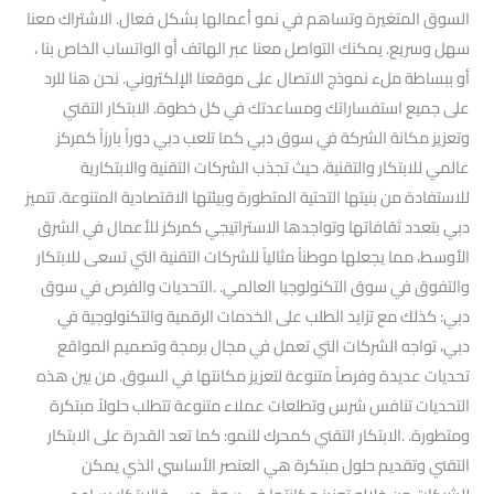
السوق المتغيرة وتساهم في نمو أعمالها بشكل فعال. الاشتراك معنا
سهل وسريع. يمكنك التواصل معنا عبر الهاتف أو الواتساب الخاص بنا ،
أو ببساطة ملء نموذج الاتصال على موقعنا الإلكتروني. نحن هنا للرد
على جميع استفساراتك ومساعدتك في كل خطوة. الابتكار التقني
وتعزيز مكانة الشركة في سوق دبي كما تلعب دبي دوراً بارزاً كمركز
عالمي للابتكار والتقنية، حيث تجذب الشركات التقنية والابتكارية
للاستفادة من بنيتها التحتية المتطورة وبيئتها الاقتصادية المتنوعة. تتميز
دبي بتعدد ثقافاتها وتواجدها الاستراتيجي كمركز للأعمال في الشرق
الأوسط، مما يجعلها موطناً مثالياً للشركات التقنية التي تسعى للابتكار
والتفوق في سوق التكنولوجيا العالمي. .التحديات والفرص في سوق
دبي: كذلك مع تزايد الطلب على الخدمات الرقمية والتكنولوجية في
دبي، تواجه الشركات التي تعمل في مجال برمجة وتصميم المواقع
تحديات عديدة وفرصاً متنوعة لتعزيز مكانتها في السوق. من بين هذه
التحديات تنافس شرس وتطلعات عملاء متنوعة تتطلب حلولاً مبتكرة
ومتطورة. .الابتكار التقني كمحرك للنمو: كما تعد القدرة على الابتكار
التقني وتقديم حلول مبتكرة هي العنصر الأساسي الذي يمكن