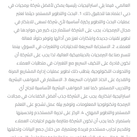
العالمي. فيما يلي استراتيجيات رئيسية يمكن لأفضل شركة برمجيات في
دبي اعتمادها لتحقيق ذلك: 1. البحث والتطوير المستمر: حيثما تعتبر
عمليات البحث والتطوير ركيزة أساسية لأي شركة تسعى للابتكار في
مجال البرمجيات. يجب على الشركة استثمار جزء كبير من مواردها في
تطوير تقنيات جديدة وابتكارات تعزز من أدائها وتوفر حلولًا فعالة
للعملاء. 2. الاستجابة السريعة للاحتياجات والتغيرات في السوق: بينما
تتسم صناعة البرمجيات بالديناميكية العالية، لذا يجب على الشركة أن
تكون قادرة على التكيف السريع مع التغيرات في متطلبات العملاء
والتحولات التكنولوجية. يتطلب ذلك تطوير عمليات إدارة المشاريع المرنة
والقدرة على اتخاذ القرارات السريعة. 3. الاستثمار في المواهب البشرية
والتدريب المستمر: كما تعد المواهب البشرية الأساسية لنجاح أي
استراتيجية ابتكارية. يجب على الشركة جذب أفضل الكفاءات في مجالات
البرمجة وتكنولوجيا المعلومات، وتوفير بيئة عمل تشجع على التعلم
المستمر والتطوير المهني. 4. الركز على تجربة المستخدم وتحسينها
باستمرار: كما يجب أن تكون الشركة ملتزمة بفهم احتياجات العملاء
وتقديم تجارب مستخدم فريدة ومتميزة. من خلال جمع البيانات وتحليلها