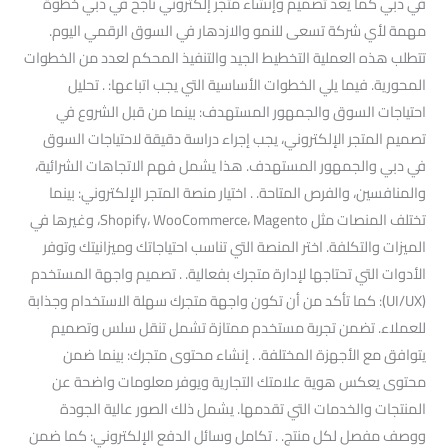
في دبي كما يعد تصميم وإنشاء متجر إلكتروني ناجح في دبي خطوة
مهمة لأي شركة تسعى للنمو والازدهار في السوق الرقمي اليوم.
تتطلب هذه العملية التخطيط الجيد والتنفيذ المحكم لعدد من الخطوات
المحورية. فيما يلي الخطوات الأساسية التي يجب اتباعها: . تحليل
احتياجات السوق والجمهور المستهدف: بينما من قبل الشروع في
تصميم المتجر الإلكتروني، يجب إجراء دراسة دقيقة لاحتياجات السوق
في دبي والجمهور المستهدف. هذا يشمل فهم الاتجاهات الشرائية،
والمنافسين، والفرص المتاحة. . اختيار منصة المتجر الإلكتروني: بينما
تختلف المنصات مثل Shopify، WooCommerce، Magento، وغيرها في
الميزات والتكلفة. اختر المنصة التي تناسب احتياجاتك وميزانيتك وتوفر
الأدوات التي تحتاجها لإدارة متجرك بفعالية. . تصميم واجهة المستخدم
(UI/UX): كما تأكد من أن تكون واجهة متجرك سهلة الاستخدام وجذابة
للعملاء. تضمن تجربة مستخدم ممتازة تشمل تنقل سلس وتصميم
يتوافق مع الأجهزة المختلفة. . إنشاء محتوى متجرك: بينما ضمن
محتوى يعكس هوية علامتك التجارية ويوفر معلومات واضحة عن
المنتجات والخدمات التي تقدمها. يشمل ذلك الصور عالية الجودة
ووصف مفصل لكل منتج. . تكامل وسائل الدفع الإلكتروني: كما ضمن