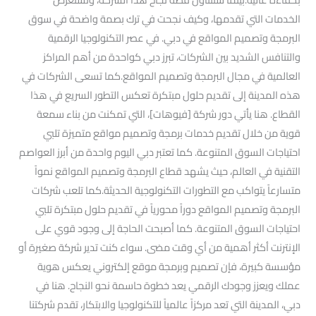
الخدمات التي تقدمها، وكيف نجحت في ترك بصمة واضحة في سوق
البرمجة وتصميم المواقع في دبي. في عصر التكنولوجيا الرقمية
والتنافس الشديد بين الشركات، تبرز دبي كواحدة من أهم المراكز
العالمية في مجال البرمجة وتصميم المواقع.كما تسعى الشركات في
هذه المدينة إلى تقديم حلول مبتكرة تعكس التطور السريع في هذا
القطاع. هنا يأتي دور شركة [فيوهات]، التي تمكنت من بناء سمعة
قوية من خلال تقديم خدمات برمجة وتصميم مواقع متميزة تلبي
احتياجات السوق المتنوعة. كما تعتبر دبي اليوم واحدة من أبرز العواصم
التقنية في العالم، حيث يشهد قطاع البرمجة وتصميم المواقع نمواً
متسارعاً يتواكب مع التطورات التكنولوجية الحديثة.كما تلعب شركات
البرمجة وتصميم المواقع دوراً محورياً في تقديم حلول مبتكرة تلبي
احتياجات السوق المتنوعة. كما أصبحت الحاجة إلى وجود قوي على
الإنترنت أكثر أهمية من أي وقت مضى. سواء كنت تدير شركة صغيرة أو
مؤسسة كبيرة، فإن تصميم وبرمجة موقع إلكتروني يعكس هوية
عملك ويعزز وجودك الرقمي يعد خطوة حاسمة نحو النجاح. هنا في
دبي، المدينة التي تعد مركزاً عالمياً للتكنولوجيا والابتكار، تقدم شركتنا