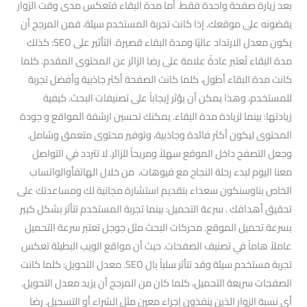
بعد زيارة صفحة واحدة فقط. أما مدة البقاء فتعكس مدى وقت الزوار
يقضونه على موقعك. إذا كانت تجربة المستخدم سيئة، فمن المرجح أن
يكون معدل الارتداد عاليًا ومدة البقاء قصيرة. التأثير على SEO: كذلك
مدة البقاء تُعتبر عادةً علامة على رضا الزائر عن المحتوى المقدم. كلما
كانت مدة البقاء أطول، كلما كانت الصفحة أكثر جاذبية وأفضل تجربة
للمستخدم، وهذا يمكن أن يؤثر إيجاباً على تصنيفات البحث. كيفية
زيادتها: بينما لزيادة مدة البقاء. يمكنك تحسين ارشفة المواقع و جودة
المحتوى ليكون أكثر فائدة وجاذبية، وتوفير محتوى متعمق وشامل.
وجعل التصفح داخل الموقع سهلاً ومريحاً للزائر. لا تتردد في التواصل
معنا اليوم لبدء رحلة النجاح مع فيوهات، من خلال الهاتفأوالواتساب
الخاص بناوسنكون سعداء بتقديم استشارة مجانية لك ومساعدتك على
تحقيق أهدافك . سرعة التحميل: بينما تجربة المستخدم تتأثر بشكل كبير
بسرعة تحميل الموقع. محركات البحث مثل جوجل تعتبر سرعة التحميل
عاملاً هاماً في تصنيف الصفحات. حيث أن مواقع الويب البطيئة تعكس
تجربة مستخدم سيئة وقد تتأثر سلباً بال SEO. معدل التحويل: كلما كانت
الصفحات سريعة التحميل، كلما كان من المرجح أن يزيد معدل التحويل.
أي نسبة الزوار الذين ينفذون إجراء معين مثل الشراء أو التسجيل. رضا