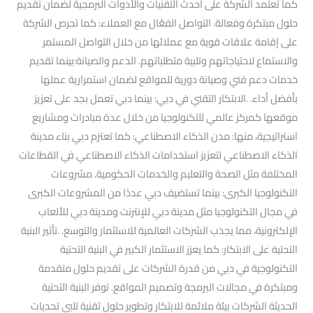
كما تعتمد الشركة على أحدث التقنيات والأدوات البرمجية لضمان تقديم
حلول مبتكرة وفعالة. التواصل الفعّال مع العملاء: كما تحرص الشركة
على إقامة علاقات قوية مع عملائها من خلال التواصل المستمر
والاستماع لاحتياجاتهم وتلبية متطلباتهم. الدعم والصيانة:بينما تقديم
خدمات دعم فني وصيانة دورية للمواقع لضمان استمرارية عملها
بأفضل أداء. .الابتكار التقني في دبي: بينما دبي تعمل بجد على تعزيز
موقعها كمركز عالمي للتكنولوجيا من خلال عدة مبادرات ومشاريع
استراتيجية، منها: مدن الذكاء الاصطناعي: كما تعتزم دبي بناء مدينة
الذكاء الاصطناعي لتعزيز استخدامات الذكاء الاصطناعي في القطاعات
المختلفة مثل الصحة والتعليم والخدمات الحكومية. مشروعات
التكنولوجيا الكبرى: بينما تستضيف دبي عددًا من المشروعات الكبرى
في مجال التكنولوجيا مثل مدينة دبي للإنترنت ومدينة دبي للألعاب
الإلكترونية، مما يجذب الشركات العالمية للاستثمار والتوسع. .تأثير البنية
التحتية على الابتكار: كما يعزز الاستثمار الكبير في البنية التحتية
التكنولوجية في دبي من قدرة الشركات على تقديم حلول متقدمة
ومبتكرة في مجالات البرمجة وتصميم المواقع. توفر البنية التحتية
الحديثة الشركات بيئة ملائمة للابتكار وتطوير حلول تقنية تلبي تحديات