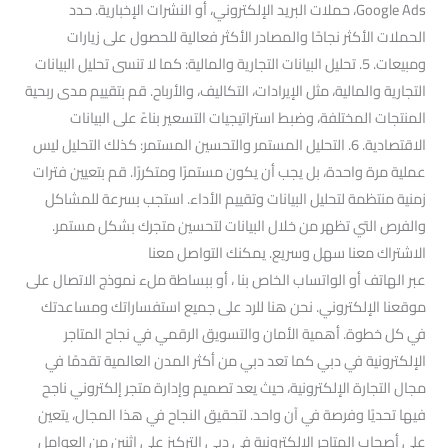
Google Ads، حملات البريد الإلكتروني، أو النشرات الإخبارية. حدد
الحملات الأكثر نجاحًا والمصادر الأكثر فعالية للحصول على زيارات
ومبيعات. 5. تحليل البيانات التجارية والمالية: كما لا تنسى تحليل البيانات
التجارية والمالية، مثل الإيرادات، التكاليف، والأرباح. قم بتقييم مدى ربحية
المنتجات المختلفة، وضبط استراتيجيات التسعير بناءً على البيانات
الاقتصادية. 6. التحليل المستمر والتحسين المستمر: كذلك التحليل ليس
عملية مرة واحدة، بل يجب أن يكون مستمرًا ومتكررًا. قم بتعيين فترات
زمنية منتظمة لتحليل البيانات وتقييم الأداء. استجب بسرعة للمشاكل
والفرص التي تظهر من خلال البيانات لتحسين متجرك بشكل مستمر.
الاشتراك معنا سهل وسريع. يمكنك التواصل معنا
عبر الهاتف أو الواتساب الخاص بنا ، أو ببساطة ملء نموذج الاتصال على
موقعنا الإلكتروني. نحن هنا للرد على جميع استفساراتك ومساعدتك
في كل خطوة. أهمية الأمان والتسويق الرقمي في نجاح المتاجر
الإلكترونية في دبي كما تعد دبي من أكثر المدن العالمية تقدمًا في
مجال التجارة الإلكترونية، حيث يعد تصميم وإدارة متجر إلكتروني ناجح
فيها تحديًا وفرصة في آن واحد. لتحقيق النجاح في هذا المجال، يتعين
على أصحاب المتاجر الإلكترونية في دبي التركيز على اثنين من العوامل