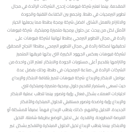
المقدمة. بينما تعتبر شركة فيوهات إحدى الشركات الرائدة في مجال
تطوير البرمجيات في طنطا. وتجمع بين الكفاءة التقنية والجودة
والالتزام بالعمل الشاق. افضل شركة برمجة بطنطا مما يجعلها الخيار
الأمثل لكل من يبحث عن حلول برمجية متميزة ومبتكرة. شركة فيوهات
رائدة في مجال التطوير البرمجي بطنطا تهانينا لشركة فيوهات على
تحقيقها لمكانة رائدة في مجال التطوير البرمجي بطنطا! النجاح المحقق
لشركة فيوهات يعكس الجهود الكبيرة التي بذلها فريقها المتميز
والتزامها بتقديم أعلى مستويات الجودة والابتكار. تعتبر الآن واحدة من
الشركات الرائدة في صناعة البرمجيات في طنطا، وذلك بفضل عدة
عوامل: الابتكار والإبداع: شركة فيوهات تتميز بثقافة الابتكار والإبداع.
حيث تسعى باستمرار لتقديم حلول برمجية متميزة ومبتكرة تلبي
احتياجات العملاء بشكل فعال. رؤية وتصور: بينما تتطلب عملية الابتكار
والإبداع رؤية واضحة وتصور مستقبلي للحلول المبتكرة والأفكار
الجديدة. التحليل والفهم: كذلك يتطلب الإبداع فهماً عميقاً للمشكلة أو
الفرصة المطروحة. والقدرة على تحليل الوضع بطريقة شاملة. التخيل
والابتكار: بينما يتطلب الإبداع تخيل الحلول المبتكرة والتفكير بشكل غير