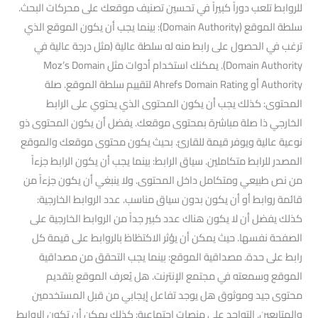
للروابط تلعب دوراً كبيراً في تحسين تصنيف موقعك على محركات البحث.
سلطة الموقع (Domain Authority): بينما يجب أن يكون الموقع الذي
ترغب في الحصول على رابط منه له سلطة عالية (مثل درجة عالية في
Domain Authority). يمكنك استخدام أدوات مثل Moz’s Domain
Authority أو Ahrefs Domain Rating لتقييم سلطة الموقع. صلة
المحتوى: كذلك يجب أن يكون المحتوى الذي يحتوي على الرابط
الخارجي ذا صلة مباشرة بمحتوى موقعك. يفضل أن يكون المحتوى ذو
نوعية عالية ويوفر قيمة للقارئ. بحيث يكون محتوى موقعك والموقع
المصدر للرابط متكاملين. سياق الرابط: بينما يجب أن يكون الرابط جزءاً
من نص طبيعي ومتكامل داخل المحتوى. ولا ينبغي أن يكون جزءاً من
قائمة روابط أو أن يكون بدون سياق مناسب. عدد الروابط الخارجية:
كذلك يفضل أن لا يكون هناك عدد كبير جداً من الروابط الخارجية على
الصفحة نفسها. حيث يمكن أن يؤثر الاكتظاظ بالروابط على قيمة كل
رابط على حدة. مصداقية الموقع: بينما يجب التحقق من مصداقية
الموقع وسمعته في مجتمع الإنترنت. هل يُعرف الموقع بتقديم
محتوى جيد وموثوق هل يوجد تفاعل إيجابي من قبل المستخدمين
والمتابعين. التواجد على منصات اجتماعية: كذلك يمكن أن تكون الروابط