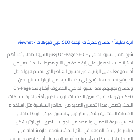
–
On-
Page
SEO
اترك تعليقاً
/
تحسين محركات البحث SEO
,
دبي فيوهات
/
viewhat
شرح كامل للسيو الداخلي – On-Page SEO يعتبر السيو الداخلي أحد أهم
استراتيجيات الحصول على رتبة جيدة في نتائج محركات البحث. يعزز من
أداء موقعك على الإنترنت عبر تحسين العناصر التي تتحكم فيها داخل
الموقع نفسه. مما يؤدي إلى جذب المزيد من الزوار المستهدفين
وتحسين تجربتهم. تعد السيو الداخلي. المعروف أيضًا باسم On-Page
SEO. فن وعلم في تحسين الصفحات الويب لتكون أكثر جاذبية لمحركات
البحث. يتضمن هذا التحسين العديد من العناصر الأساسية مثل استخدام
الكلمات المفتاحية بشكل استراتيجي. تحسين هيكل الربط الداخلي.
تحسين سرعة التحميل. والعديد من الجوانب الأخرى التي تؤثر بشكل
مباشر على مركز الموقع في نتائج البحث. سنقدم نظرة شاملة على
السيو الداخلي. بدءًا من أهميته وأساسياته. مرورًا بأبرز عناصره وأساليب