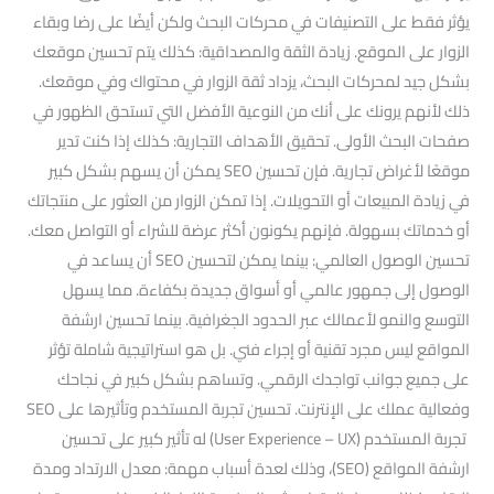
يؤثر فقط على التصنيفات في محركات البحث ولكن أيضًا على رضا وبقاء
الزوار على الموقع. زيادة الثقة والمصداقية: كذلك يتم تحسين موقعك
بشكل جيد لمحركات البحث، يزداد ثقة الزوار في محتواك وفي موقعك.
ذلك لأنهم يرونك على أنك من النوعية الأفضل التي تستحق الظهور في
صفحات البحث الأولى. تحقيق الأهداف التجارية: كذلك إذا كنت تدير
موقعًا لأغراض تجارية. فإن تحسين SEO يمكن أن يسهم بشكل كبير
في زيادة المبيعات أو التحويلات. إذا تمكن الزوار من العثور على منتجاتك
أو خدماتك بسهولة. فإنهم يكونون أكثر عرضة للشراء أو التواصل معك.
تحسين الوصول العالمي: بينما يمكن لتحسين SEO أن يساعد في
الوصول إلى جمهور عالمي أو أسواق جديدة بكفاءة. مما يسهل
التوسع والنمو لأعمالك عبر الحدود الجغرافية. بينما تحسين ارشفة
المواقع ليس مجرد تقنية أو إجراء فني. بل هو استراتيجية شاملة تؤثر
على جميع جوانب تواجدك الرقمي. وتساهم بشكل كبير في نجاحك
وفعالية عملك على الإنترنت. تحسين تجربة المستخدم وتأثيرها على SEO
تجربة المستخدم (User Experience – UX) له تأثير كبير على تحسين
ارشفة المواقع (SEO)، وذلك لعدة أسباب مهمة: معدل الارتداد ومدة