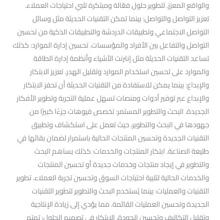
والواقع المعزز. لتطوير حلول فعّالة ومبتكرة تلبي احتياجات العملاء.
تعزيز التواصل والتواصل: بينما تمكن التقنيات الحديثة مثل وسائل
التواصل الاجتماعي وتطبيقات الدردشة والتطبيقات الذكية من تحسين
التواصل والتفاعل بين الأفراد والمؤسسات. تحسين إدارة الموارد: كذلك
تساعد التقنيات الحديثة مثل إنترنت الأشياء وأنظمة إدارة الطاقة
والموارد على تحسين استخدام الموارد وتقليل الهدر. تعزيز الابتكار
والإبداع: بينما يمكن للاستفادة من التقنيات الحديثة أن تحفز الابتكار
والإبداع عبر توفير أدوات ومنصات تسهل عملية التجربة وتطوير الأفكار
الجديدة. البحث والتطوير المستمر: تخصص فيوهات جزءًا كبيرًا من
جهودها في البحث والتطوير، حيث تعمل على استكشاف وتطبيق
التقنيات الجديدة وتحسين المنتجات الحالية باستمرار لضمان بقائها في
طليعة الصناعة. ابتكار المنتجات والخدمات: كذلك يساهم البحث
والتطوير في إيجاد منتجات وخدمات جديدة أو تحسين المنتجات
والخدمات الحالية لتلبية احتياجات السوق وتحسين تجربة العملاء. تطوير
التقنيات والعمليات: بينما يُستخدم البحث والتطوير لتطوير التقنيات
الجديدة وتحسين العمليات القائمة. مما يؤدي إلى زيادة الإنتاجية
وتقليل التكاليف وتحسين الجودة. الابتكار في تصميم الحلول: تهتم