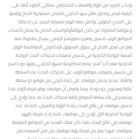
وجذب المزيد من الزوار والعملاء المحتملين. سنلقي الضوء أيضًا على
كيفية قياس وتحليل نتائج سيو الخارجي لضمان استمرارية النجاح والنمو
على المدى الطويل. تواصل معنا اليوم لمعرفة المزيد عن خدماتنا
وعروضنا المميزة! من خلال الهاتفأوالواتساب الخاص بنا يمكن لأصحاب
المواقع الويب تحسين وتعزيز حضورهم الرقمي بشكل ملحوظ. مما
يعزز من فرص النجاح في سوق التسويق الإلكتروني المتنافسة اليوم.
أهمية الروابط الخارجية في تحسين تصنيفات محركات البحث الروابط
الخارجية تعتبر أحد أهم عناصر استراتيجية السيو الخارجي. ولها دور حاسم
في تحسين تصنيفات مواقع الويب على محركات البحث: بناء السلطة
والثقة: عندما يحصل موقعك على رابط خارجي من موقع ذو سلطة
عالية ومحتوى ذو جودة. بينما يفترض أن موقعك يوفر قيمة للزوار. هذا
يساهم في بناء سلطة الموقع وثقة محركات البحث به. مما يؤدي إلى
تحسين موقعك في نتائج البحث. زيادة الرؤية والتعرض: كلما زاد عدد
الروابط الخارجية التي تؤدي إلى موقعك. كلما زادت فرصة ظهور
موقعك في نتائج البحث. فإذا كان هناك العديد من المواقع المرتبطة
بموقعك. فهذا يعزز من فرصة رؤية موقعك من قبل المستخدمين
المستهدفين عند البحث عن مواضيع ذات صلة. تحسين تجربة