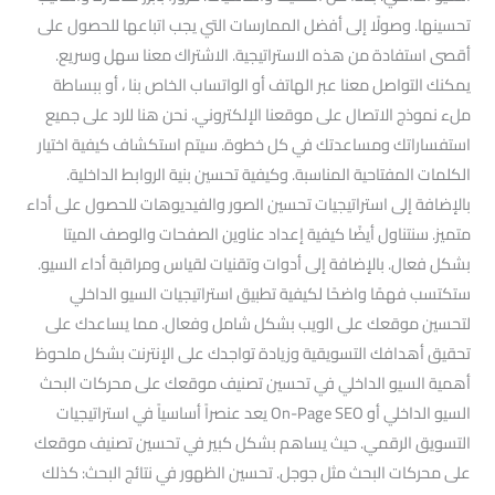
تحسينها. وصولًا إلى أفضل الممارسات التي يجب اتباعها للحصول على
أقصى استفادة من هذه الاستراتيجية. الاشتراك معنا سهل وسريع.
يمكنك التواصل معنا عبر الهاتف أو الواتساب الخاص بنا ، أو ببساطة
ملء نموذج الاتصال على موقعنا الإلكتروني. نحن هنا للرد على جميع
استفساراتك ومساعدتك في كل خطوة. سيتم استكشاف كيفية اختيار
الكلمات المفتاحية المناسبة. وكيفية تحسين بنية الروابط الداخلية.
بالإضافة إلى استراتيجيات تحسين الصور والفيديوهات للحصول على أداء
متميز. سنتناول أيضًا كيفية إعداد عناوين الصفحات والوصف الميتا
بشكل فعال. بالإضافة إلى أدوات وتقنيات لقياس ومراقبة أداء السيو.
ستكتسب فهمًا واضحًا لكيفية تطبيق استراتيجيات السيو الداخلي
لتحسين موقعك على الويب بشكل شامل وفعال. مما يساعدك على
تحقيق أهدافك التسويقية وزيادة تواجدك على الإنترنت بشكل ملحوظ
أهمية السيو الداخلي في تحسين تصنيف موقعك على محركات البحث
السيو الداخلي أو On-Page SEO يعد عنصراً أساسياً في استراتيجيات
التسويق الرقمي. حيث يساهم بشكل كبير في تحسين تصنيف موقعك
على محركات البحث مثل جوجل. تحسين الظهور في نتائج البحث: كذلك