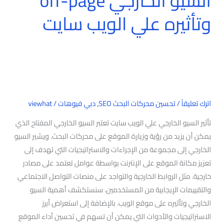
السيو الخارجي off-page
الخارجي
وتأثيره علي الويب سايت
off-
page
وتأثيره
علي
الويب
سايت
اترك تعليقاً
/
تحسين محركات البحث SEO
,
دبي فيوهات
/
viewhat
تأثير السيو الخارجي علي الويب سايت تعتبر السيو الخارجي المفتاح الذي
يمكن أن يزيد من رؤية وزيارة الموقع على محركات البحث. ويشير السيو
الخارجي إلى مجموعة من الإجراءات والاستراتيجيات التي تهدف إلى
تعزيز مكانة الموقع على الإنترنت بواسطة عوامل تعتمد على مصادر
خارجية. مثل الروابط الخارجية والتواجد على منصات التواصل الاجتماعي
والتقييمات الإيجابية من المستخدمين. سنستكشف أهمية السيو
الخارجي وتأثيره على موقع الويب. بالإضافة إلى استعراض أبرز
الاستراتيجيات والأدوات التي يمكن أن تسهم في تحسين أداء الموقع