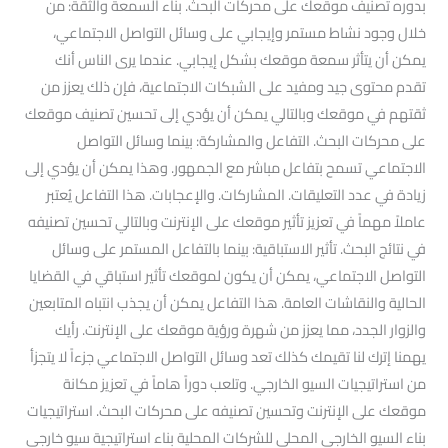
بدوره تصنيف موقعك على محركات البحث. بناء السمعة والثقة: من
خلال وجود نشاط مستمر وإيجابي على وسائل التواصل الاجتماعي،
يمكن أن يتأثر سمعة موقعك بشكل إيجابي. عندما يرى الناس أنك
تقدم محتوى جيد ومفيد على الشبكات الاجتماعية، فإن ذلك يعزز من
ثقتهم في موقعك وبالتالي يمكن أن يؤدي إلى تحسين تصنيف موقعك
على محركات البحث. التفاعل والمشاركة: بينما وسائل التواصل
الاجتماعي تسمح بتفاعل مباشر مع الجمهور. وهذا يمكن أن يؤدي إلى
زيادة في عدد التعليقات. المشاركات. والإعجابات. هذا التفاعل يُعتبر
عاملاً مهماً في تعزيز تأثير موقعك على الإنترنت وبالتالي تحسين تصنيفه
في نتائج البحث. تأثير الاستباقية: بينما بالتفاعل المستمر على وسائل
التواصل الاجتماعي، يمكن أن يكون لموقعك تأثير استباقي في القضايا
الحالية والنقاشات العامة. هذا التفاعل يمكن أن يجذب انتباه المتابعين
والزوار الجدد، مما يعزز من شهرة ورؤية موقعك على الإنترنت. رأيك
يهمنا إترك لنا تقيمك كذلك تعد وسائل التواصل الاجتماعي جزءاً لا يتجزأ
من استراتيجيات السيو الخارجي. وتلعب دوراً هاماً في تعزيز مكانة
موقعك على الإنترنت وتحسين تصنيفه على محركات البحث. استراتيجيات
بناء السيو الخارجي المحلي للشركات المحلية بناء استراتيجية سيو خارجي