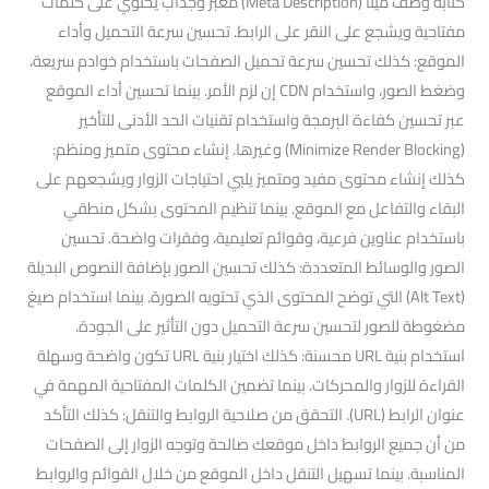
كتابة وصف ميتا (Meta Description) معبر وجذاب يحتوي على كلمات
مفتاحية ويشجع على النقر على الرابط. تحسين سرعة التحميل وأداء
الموقع: كذلك تحسين سرعة تحميل الصفحات باستخدام خوادم سريعة،
وضغط الصور، واستخدام CDN إن لزم الأمر. بينما تحسين أداء الموقع
عبر تحسين كفاءة البرمجة واستخدام تقنيات الحد الأدنى للتأخير
(Minimize Render Blocking) وغيرها. إنشاء محتوى متميز ومنظم:
كذلك إنشاء محتوى مفيد ومتميز يلبي احتياجات الزوار ويشجعهم على
البقاء والتفاعل مع الموقع. بينما تنظيم المحتوى بشكل منطقي
باستخدام عناوين فرعية، وقوائم تعليمية، وفقرات واضحة. تحسين
الصور والوسائط المتعددة: كذلك تحسين الصور بإضافة النصوص البديلة
(Alt Text) التي توضح المحتوى الذي تحتويه الصورة. بينما استخدام صيغ
مضغوطة للصور لتحسين سرعة التحميل دون التأثير على الجودة.
استخدام بنية URL محسنة: كذلك اختيار بنية URL تكون واضحة وسهلة
القراءة للزوار والمحركات. بينما تضمين الكلمات المفتاحية المهمة في
عنوان الرابط (URL). التحقق من صلاحية الروابط والتنقل: كذلك التأكد
من أن جميع الروابط داخل موقعك صالحة وتوجه الزوار إلى الصفحات
المناسبة. بينما تسهيل التنقل داخل الموقع من خلال القوائم والروابط