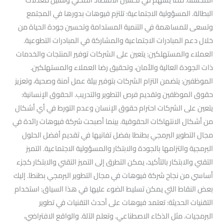
البطالة. المسؤولية الاجتماعية: تلتزم فيوهات بدورها في المجتمع
وتسعى للمساهمة في التنمية المستدامة وتحسين جودة الحياة من
خلال دعم المبادرات الاجتماعية والمشاركة في المبادرات التطوعية.
العملاء والمستهلكين: يتعين على الشركات توفير المنتجات والخدمات
ذات الجودة العالية والأمان، وتحقيق رضا العملاء والمستهلكين.
الموظفين: يتضمن التزام الشركات بتوفير بيئة عمل آمنة وصحية، وتعزيز
حقوق الموظفين وتقديم فرص التطوير والتدريب. الحقوق الإنسانية:
يتعين على الشركات احترام حقوق الإنسان وعدم التورط في أي أشكال
من أشكال الانتهاكات الحقوقية. بينما أصبحت شركة فيوهات رائدة في
مجال التطوير البرمجي بطنطا بفضل تفانيها في تقديم أفضل الحلول
البرمجية والتزامها بالجودة والابتكار والمسؤولية الاجتماعية. التميز
التقني والابتكار بالتأكيد، يمكن التطرق إلى التميز التقني والابتكار كجزء
أساسي من نجاح شركة فيوهات في مجال التطوير البرمجي بطنطا. إليك
بعض النقاط التي يمكن تسليط الضوء عليها في هذا السياق: استخدام
التقنيات الحديثة: تعتمد فيوهات على أحدث التقنيات في تطوير
البرمجيات. مثل الذكاء الاصطناعي. وتعلم الآلة. والواقع الافتراضي،