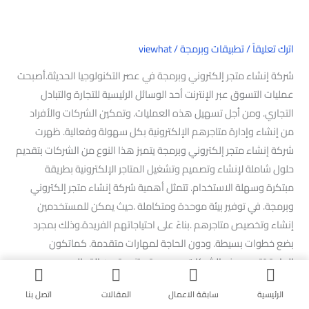
اترك تعليقاً
/
تطبيقات وبرمجة
/
viewhat
شركة إنشاء متجر إلكتروني وبرمجة في عصر التكنولوجيا الحديثة.أصبحت
عمليات التسوق عبر الإنترنت أحد الوسائل الرئيسية للتجارة والتبادل
التجاري. ومن أجل تسهيل هذه العمليات. وتمكين الشركات والأفراد
من إنشاء وإدارة متاجرهم الإلكترونية بكل سهولة وفعالية. ظهرت
شركة إنشاء متجر إلكتروني وبرمجة يتميز هذا النوع من الشركات بتقديم
حلول شاملة لإنشاء وتصميم وتشغيل المتاجر الإلكترونية بطريقة
مبتكرة وسهلة الاستخدام. تتمثل أهمية شركة إنشاء متجر إلكتروني
وبرمجة. في توفير بيئة موحدة ومتكاملة .حيث يمكن للمستخدمين
إنشاء وتخصيص متاجرهم .بناءً على احتياجاتهم الفريدة.وذلك بمجرد
بضع خطوات بسيطة. ودون الحاجة لمهارات متقدمة. كماتكون
الحاجة.تقدم هذه الشركات مجموعة متنوعة من القوالب
والأدوات.التي تساعد في بناء متاجر إلكترونية متميزة بتصميم جذاب
الرئيسية
سابقة الاعمال
المقالات
اتصل بنا
ووظائف متقدمة. حلول تقنية متطورة لمعالجة المدفوعات الإلكترونية