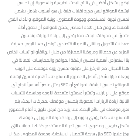
ليظهر بشكل أفضل في نتائج البحث الطبيعية والعضوية. إن تحسين
ارشفة المواقع ليس مجرد تقنيات فنية بل هو أسلوب شامل يشمل
تحسين تجربة المستخدم. وجودة المحتوى، وبنية الموقع، والأداء الفني
للصفحات. ومن خلال هذه العناصر. يمكن للمواقع أن تحقق أداءً
متميزًا في محركات البحث. مما يؤدي إلى زيادة الزيارات وتحسين
معدلات التحويل وبالتالي النمو الاقتصادي. تواصل معنا اليوم لمعرفة
المزيد عن خدماتنا وعروضنا المميزة! من خلال الهاتفأوالواتساب الخاص
بنا استعراض أهمية تحسين ارشفة المواقع والممارسات الفعالة في
هذا المجال. مع التركيز على كيفية تحسين رؤية موقعك على الويب
وجعله مرئيًا بشكل أفضل للجمهور المستهدف. أهمية تحسين ارشفة
المواقع تحسين ارشفة المواقع أو SEO يمثل عنصراً أساسياً لنجاح أي
موقع على الإنترنت، وتعتبر أهميتها متعددة الأوجه وحاسمة للأسباب
التالية: زيادة الزيارات العضوية: بتحسين موقعك لمحركات البحث، يتم
تعزيز موقعك في نتائج البحث، مما يزيد من فرص ظهوره أمام الجمهور
المستهدف. هذا يؤدي بدوره إلى زيادة حركة المرور إلى موقعك
بشكل طبيعي وعضوي. تحسين تجربة المستخدم: كذلك الجوانب التي
يركز عليها SEO مثل سرعة التحميل، الاستجابة، وجودة المحتوى. هذا لا