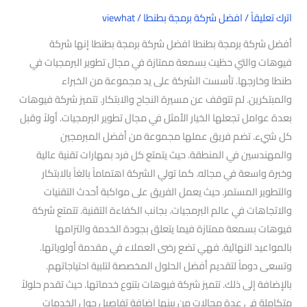
اترك تعليقاً
/
افضل شركة برمجة بطنطا
/
viewhat
أفضل شركة برمجة بطنطا افضل شركة برمجة بطنطا إنها شركة
فيوهات والتي حظيت بسمعة ممتازة في مجال تطوير البرمجيات في
طنطا وخارجها. تأسست الشركة على يد مجموعة من الخبراء
والمبتكرين. لم تتوقف عن مسيرة النجاح والابتكار. تتميز شركة فيوهات
بعدة عوامل تجعلها الخيار الأمثل في مجال تطوير البرمجيات. أولاً وقبل
كل شيء. تضم فريق عملها مجموعة من أفضل المبرمجين
والمهندسين في المنطقة. حيث يتمتع كل فرد بمهارات تقنية عالية
وخبرة واسعة في مجاله. كما تولي الشركة اهتماماً بالغاً بالابتكار
والتطوير المستمر. حيث يعمل الفريق على مواكبة أحدث التقنيات
والاتجاهات في عالم البرمجيات. بجانب الكفاءة التقنية. تتمتع شركة
فيوهات بسمعة ممتازة فيما يتعلق بجودة الخدمة والتزامها
بالمواعيد النهائية. فهي تضع رضى العملاء في مقدمة أولوياتها.
وتسعى دوماً لتقديم أفضل الحلول المخصصة لتلبية احتياجاتهم.
بالإضافة إلى ذلك. تتميز شركة فيوهات بتنوع خدماتها. حيث تقدم حلولاً
متكاملة في عدة مجالات من بينها إضافة تفاصيل حول الخدمات