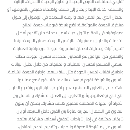
تقليدي لاكتشاف الفرص الجديدة والطرق الجديدة للتحديات. الإثارة
والشغف: كذلك الإبداع يحتاج إلى شغف واهتمام حقيقي بالموضوع أو
المجال الذي يتم العمل فيه. والرغبة الشديدة في الوصول إلى حلول
مبتكرة. الجودة والموثوقية: تضع شركة فيوهات جودة المنتج
وموثوقيته في المقام الأول. حيث تعمل بجد لضمان تقديم أفضل
الخدمات والحلول بمستويات عالية من الجودة. ضمان الجودة: بينما
تقديم آليات وعمليات لضمان استمرارية الجودة عبر مراقبة العمليات
والتحقق من التوافق مع المعايير المحددة. تحسين الجودة: كذلك
السعي المستمر لتحسين العمليات والمنتجات من خلال تحليل البيانات
وتطبيق تقنيات تحسين الجودة مثل ستة سيغما وإدارة الجودة الشاملة.
التعاون والشراكة: تقوم فيوهات ببناء علاقات قوية مع عملائها
وتعتمد على التعاون المستمر معهم لفهم احتياجاتهم وتقديم الحلول
التي تلبي توقعاتهم. يشير التعاون إلى العمل المشترك والتفاعل بين
الأفراد أو الجهات المختلفة لتحقيق هدف مشترك. يمكن أن يكون
التعاون في الأعمال التجارية تعاونًا بين الفرق داخل الشركة، أو بين
شركات مختلفة في إطار شراكات لتحقيق أهداف مشتركة. يعتمد
التعاون على مشاركة المعرفة والخبرات، وتقديم الدعم المتبادل،