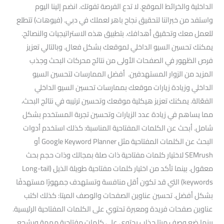
الداخلية والخرائط الموقع. لا تدع الفرصة تفوتك. انضم إلينا اليوم
واستفد من خبراتنا لتحقيق نجاح باهر لعملك في دبي. (فيوهات) تتطلع
للعمل معك وتحقيق أهدافك. بتطبيق هذه الاستراتيجيات والنصائح.
يمكنك تحسين السيو الداخلي لموقعك بشكل فعال. وبالتالي تعزيز
فرص الظهور في الصفحات الأولى من نتائج محركات البحث وجذب
المزيد من الزوار المستهدفين. أفضل الممارسات لتحسين السيو
الداخلي وزيادة زيارات موقعك بممارسات تحسين السيو الداخلي
الفعّالة. يمكنك تعزيز هيكلية موقعك وتحسين ترتيبه في نتائج البحث،
مما يساهم في زيادة عدد الزيارات وتحسين تجربة المستخدم بشكل
شامل. أبحث عن الكلمات المفتاحية المناسبة: كذلك استخدم أدوات
البحث عن الكلمات المفتاحية مثل Google Keyword Planner أو
SEMrush لاختيار كلمات مفتاحية ذات صلة بمجالك وذات حجم بحث
معقول. بينما تأكد من اختيار كلمات مفتاحية طويلة الذيل (Long-tail
keywords) التي قد تكون أقل منافسة وتستهدف جمهورًا مستهدفًا
بشكل أفضل. تحسين عناوين الصفحات والوصف الميتا: كذلك اكتب
عناوين صفحات فريدة ومعبرة تحتوي على الكلمات المفتاحية الرئيسية.
بينما ضع وصف ميتا جذاب يحتوي على كلمات مفتاحية مهمة ويشجع