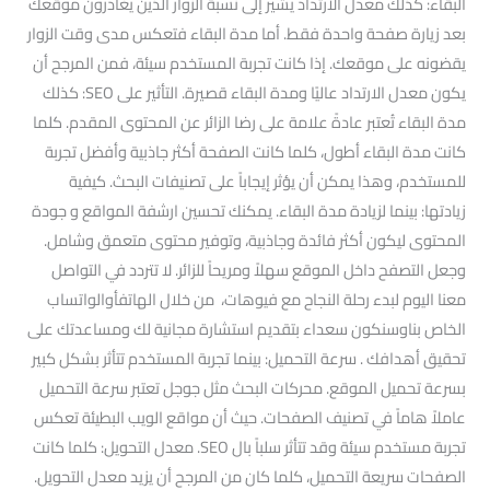
البقاء: كذلك معدل الارتداد يشير إلى نسبة الزوار الذين يغادرون موقعك
بعد زيارة صفحة واحدة فقط. أما مدة البقاء فتعكس مدى وقت الزوار
يقضونه على موقعك. إذا كانت تجربة المستخدم سيئة، فمن المرجح أن
يكون معدل الارتداد عاليًا ومدة البقاء قصيرة. التأثير على SEO: كذلك
مدة البقاء تُعتبر عادةً علامة على رضا الزائر عن المحتوى المقدم. كلما
كانت مدة البقاء أطول، كلما كانت الصفحة أكثر جاذبية وأفضل تجربة
للمستخدم، وهذا يمكن أن يؤثر إيجاباً على تصنيفات البحث. كيفية
زيادتها: بينما لزيادة مدة البقاء. يمكنك تحسين ارشفة المواقع و جودة
المحتوى ليكون أكثر فائدة وجاذبية، وتوفير محتوى متعمق وشامل.
وجعل التصفح داخل الموقع سهلاً ومريحاً للزائر. لا تتردد في التواصل
معنا اليوم لبدء رحلة النجاح مع فيوهات، من خلال الهاتفأوالواتساب
الخاص بناوسنكون سعداء بتقديم استشارة مجانية لك ومساعدتك على
تحقيق أهدافك . سرعة التحميل: بينما تجربة المستخدم تتأثر بشكل كبير
بسرعة تحميل الموقع. محركات البحث مثل جوجل تعتبر سرعة التحميل
عاملاً هاماً في تصنيف الصفحات. حيث أن مواقع الويب البطيئة تعكس
تجربة مستخدم سيئة وقد تتأثر سلباً بال SEO. معدل التحويل: كلما كانت
الصفحات سريعة التحميل، كلما كان من المرجح أن يزيد معدل التحويل.