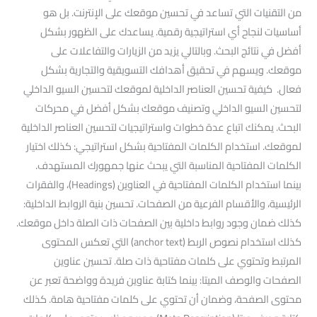
من التقنيات التي تساعد في تحسين موقعك على الإنترنت. بل هو
أساسيات لنجاح أي استراتيجية رقمية. يساعدك على الظهور بشكل
أفضل في نتائج البحث. وبالتالي يزيد من الزيارات والتفاعلات على
موقعك. ويسهم في تحقيق أهدافك التسويقية والتجارية بشكل
فعال. كيفية تحسين العناصر الداخلية لموقعك لتحسين السيو الداخلي
لتحسين السيو الداخلي وتصنيف موقعك بشكل أفضل في محركات
البحث. يمكنك اتباع عدة خطوات واستراتيجيات لتحسين العناصر الداخلية
لموقعك. استخدام الكلمات المفتاحية بشكل استراتيجي: كذلك اختيار
الكلمات المفتاحية المناسبة التي يبحث عنها جمهورك المستهدف.
بينما استخدام الكلمات المفتاحية في العناوين (Headings)، والفقرات
الرئيسية، والأقسام الفرعية من الصفحات. تحسين بنية الروابط الداخلية:
كذلك ضمان وجود روابط داخلية بين الصفحات ذات الصلة داخل موقعك.
كذلك استخدام نصوص الربط (anchor text) التي تعكس المحتوى
المرتبط وتحتوي على كلمات مفتاحية ذات صلة. تحسين عناوين
الصفحات والوصف الميتا: بينما كتابة عناوين فريدة وواضحة تعبر عن
محتوى الصفحة، وضمان أن تحتوي على كلمات مفتاحية هامة. كذلك