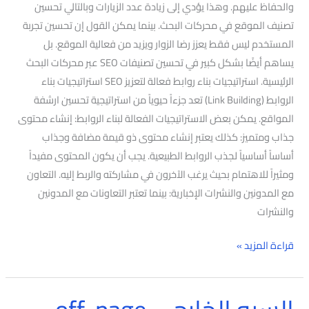
والحفاظ عليهم. وهذا يؤدي إلى زيادة عدد الزيارات وبالتالي تحسين
تصنيف الموقع في محركات البحث. بينما يمكن القول إن تحسين تجربة
المستخدم ليس فقط يعزز رضا الزوار ويزيد من فعالية الموقع. بل
يساهم أيضًا بشكل كبير في تحسين تصنيفات SEO عبر محركات البحث
الرئيسية. استراتيجيات بناء روابط فعالة لتعزيز SEO استراتيجيات بناء
الروابط (Link Building) تعد جزءاً حيوياً من استراتيجية تحسين ارشفة
المواقع. يمكن بعض الاستراتيجيات الفعالة لبناء الروابط: إنشاء محتوى
جذاب ومتميز: كذلك يعتبر إنشاء محتوى ذو قيمة مضافة وجذاب
أساساً أساسياً لجذب الروابط الطبيعية. يجب أن يكون المحتوى مفيداً
ومثيراً للاهتمام بحيث يرغب الآخرون في مشاركته والربط إليه. التعاون
مع المدونين والنشرات الإخبارية: بينما تعتبر التعاونات مع المدونين
والنشرات
قراءة المزيد »
السيو