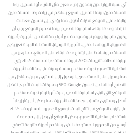
أي نسبة الزوار الذين ينفذون إجراء معين مثل الشراء أو التسجيل. رضا
المستخدمين: بينما التحميل السريع يساهم في زيادة رضا المستخدمين
والبقاء على الموقع لفترات أطول. مما يؤدي إلى تحسين معدلات
الارتداد ومدة البقاء. استجابية التصميم: بينما تصميم الموقع يجب أن
يكون متجاوبًا ويوفر تجربة موحدة عبر أنواع مختلفة من الأجهزة (أجهزة
الكمبيوتر، الهواتف الذكي.، الأجهزة اللوحية). الاستجابة الجيدة تعزز رضى
المستخدم وتحافظ على ارتفاع مدة البقاء على الموقع. مما يعزز في
نهاية المطاف تقييمات SEO. تجربة المستخدم المحسنة: كذلك يتيح
استجابية التصميم تجربة مستخدم سلسة ومرنة على مختلف الأجهزة.
مما يسهل على المستخدمين الوصول إلى المحتوى بدون مشاكل في
التصفح أو التفاعل. تحسين SEO: Google ومحركات البحث الأخرى تفضل
المواقع التي تتبنى استجابية التصميم. حيث أنها توفر تجربة مستخدم
أفضل ومحتوى متسق عبر مختلف الأجهزة. مما يمكن أن يؤثر إيجاباً
على ترتيب الموقع في نتائج البحث. توسيع الجمهور المستهدف: كذلك
باستخدام استجابية التصميم. يمكن للموقع أن يصل إلى مجموعة
أوسع من الجمهور المستهدف الذي يستخدم أجهزة متنوعة لتصفح
الإنترنت. سهولة التنقل والتصفح: تأثير التنقل السلس والتصفح البسيط