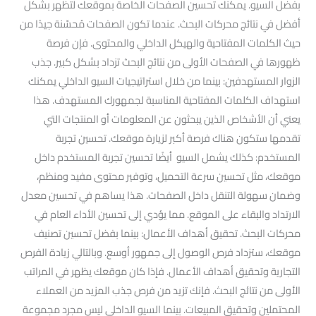
بفضل السيو. يمكنك تحسين الصفحات الخاصة بموقعك لتظهر بشكل
أفضل في نتائج محركات البحث. عندما تكون الصفحات مُحسّنة جيدًا من
حيث الكلمات المفتاحية والهيكل الداخلي والمحتوى. فإن فرصة
ظهورها في الصفحات الأولى من نتائج البحث تزداد بشكل كبير. جذب
الزوار المستهدفين: بينما من خلال استراتيجيات السيو الداخلي يمكنك
استهداف الكلمات المفتاحية المناسبة لجمهورك المستهدف. هذا
يعني أن الأشخاص الذين يبحثون عن المعلومات أو المنتجات التي
تقدمها ستكون هناك فرصة أكبر لزيارة موقعك. تحسين تجربة
المستخدم: كذلك يشمل السيو أيضًا تحسين تجربة المستخدم داخل
موقعك، مثل تحسين سرعة التحميل، وتوفير محتوى مفيد ومنظم،
وضمان سهولة التنقل داخل الصفحات. هذا يساهم في تحسين معدل
الارتداد والبقاء على الموقع. مما يؤدي إلى تحسين الأداء العام في
محركات البحث. تحقيق أهداف الأعمال: بينما بفضل تحسين تصنيف
موقعك، ستزداد فرص الوصول إلى جمهور أوسع. وبالتالي زيادة الفرص
التجارية وتحقيق أهداف الأعمال. فإذا كان موقعك يظهر في المراتب
الأولى من نتائج البحث. فإنك تزيد من فرص جذب المزيد من العملاء
المحتملين وتحقيق المبيعات. بينما السيو الداخلي ليس مجرد مجموعة