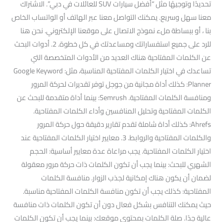
تحديدًا وتوجيهًا مثل “أفضل سيارات SUV للعائلات في دبي”. الاشتراك
معنا سهل وسريع. يمكنك التواصل معنا عبر الهاتف أو الواتساب الخاص
بنا ، أو ببساطة ملء نموذج الاتصال على موقعنا الإلكتروني. نحن هنا
للرد على جميع استفساراتك ومساعدتك في كل خطوة. 2. أدوات البحث
عن الكلمات المفتاحية هناك العديد من الأدوات المتخصصة التي
تساعدك في اختيار الكلمات المفتاحية المناسبة، مثل: Google Keyword
Planner: كذلك أداة مجانية من جوجل توفر تقديرات لحركة المرور
ومنافسة الكلمات المفتاحية. Semrush: بينما أداة متقدمة للبحث عن
الكلمات المفتاحية وتحليل المنافسين وأداء الكلمات المفتاحية.
Ahrefs: كذلك أداة شاملة تقدم تقارير دقيقة حول حركة المرور
والكلمات المفتاحية والروابط. 3. معايير اختيار الكلمات المفتاحية عند
اختيار الكلمات المفتاحية. يجب مراعاة عدة معايير أساسية: الحجم
الشهري للبحث: بينما يجب أن تكون الكلمات ذات حركة مرور معقولة
لضمان أن يكون هناك إمكانية لجذب الزوار. منافسة الكلمات
المفتاحية: كذلك يجب أن تكون منافسة الكلمات المفتاحية مناسبة.
حيث يمكنك التنافس بشكل فعال دون أن تكون الكلمات ذات منافسة
عالية جدًا. صلة الكلمات بمحتوى موقعك: بينما يجب أن تكون الكلمات