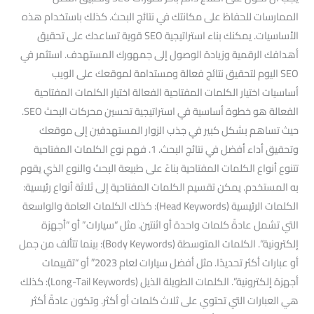
الممارسات للحفاظ على مكانتك في نتائج البحث. كذلك باستخدام هذه
الأساسيات. يمكنك بناء استراتيجية SEO قوية تساعدك على تحقيق
أهدافك الرقمية وزيادة الوصول إلى جمهورك المستهدف. استثمر في
SEO اليوم لتحقيق نتائج فعالة ومستدامة لموقعك على الويب
أساسيات اختيار الكلمات المفتاحية الفعالة اختيار الكلمات المفتاحية
الفعالة هو خطوة أساسية في استراتيجية تحسين محركات البحث SEO.
حيث تساهم بشكل كبير في جذب الزوار المستهدفين إلى موقعك
وتحقيق أداء أفضل في نتائج البحث. 1. فهم نوع الكلمات المفتاحية
تتنوع أنواع الكلمات المفتاحية بناءً على طبيعة البحث والنوع الذي يقوم
به المستخدم. يمكن تقسيم الكلمات المفتاحية إلى ثلاثة أنواع رئيسية:
الكلمات الرئيسية (Head Keywords): كذلك الكلمات العامة والواسعة
التي تشمل عادةً كلمات واحدة أو اثنتين. مثل “سيارات” أو “أجهزة
إلكترونية”. الكلمات المتوسطة (Body Keywords): بينما تتألف من جمل
أو عبارات أكثر تحديدًا. مثل أفضل سيارات لعام 2023″ أو “تقييمات
أجهزة إلكترونية”. الكلمات الطويلة الذيل (Long-Tail Keywords): كذلك
هي العبارات التي تحتوي على ثلاث كلمات أو أكثر. وتكون عادةً أكثر