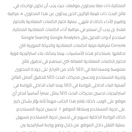
المختارة ذات صلة بمحتوى موقعك. حيث يجب أن تكون تواجدك في
نتائج البحث ذات قيمة للزائرين الذين يبحثون عن هذا المحتوى. 4. مراقبة
وتقييم الأداء كذلك لا تنتهي عملية اختيار الكلمات المفتاحية بالاختيار
فقط. بل يجب أن تستمر في مراقبة أداء الكلمات المفتاحية المختارة.
استخدم أدوات التحليل مثل Google Analytics وGoogle Search
Console لمراقبة مرتبة الكلمات المفتاحية والحركة المرورية التي
تحققها. باستخدام هذه الأساسيات. بينما يمكنك بناء استراتيجية قوية
لاختيار الكلمات المفتاحية الفعالة التي تساهم في تحقيق نتائج
ملموسة ومستدامة في SEO. تأكد من التركيز على جودة المحتوى
وتجربة المستخدم وتحسين محركات البحث SEO لتحقيق أفضل النتائج.
أهمية البناء الداخلي للروابط في SEO بينما البناء الداخلي للروابط في
استراتيجيات تحسين محركات البحث SEO يمثل عنصراً أساسياً لنجاح أي
موقع على الويب. كذلك يُعتبر هذا الجانب مهماً لأنه يؤثر بشكل كبير
على تجربة المستخدم وسلطة الموقع. 1. تحسين تجربة المستخدم:
كذلك الروابط الداخلية تسهم في تحسين تجربة المستخدم بتسهيل
عملية التنقل داخل الموقع. من خلال وضع روابط استراتيجية بين