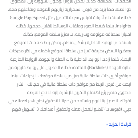
الصفحات المختلفة، كذلك يمكن للزوار الوصول بسهولة إلى المحتوى
ذو الصلة، مما يزيد من فرص استمرارية زيارتهم للموقع وتفاعلهم معه.
كذلك استخدام أدوات لقياس سرعة التحميل مثل Google PageSpeed
Insights. بينما ضغط الصور وملفات الوسائط لتقليل حجمها. كذلك
اختيار استضافة موثوقة وسريعة. 2. تعزيز سلطة الموقع: كذلك
باستخدام الروابط الداخلية بشكل منظم، يمكن ربط صفحات الموقع
ببعضها البعض بطريقة تعزز من سلطة الموقع بأكمله في نظر محركات
البحث. كلما زادت الروابط الداخلية ذات الصلة والجودة. الروابط الخارجية
عالية الجودة (Backlinks): الفائدة: كذلك الحصول على روابط خارجية من
مواقع أخرى ذات سلطة عالية يعزز من سلطة موقعك. الإجراءات: بينما
ابحث عن فرص الربط مع مواقع ذات سلطة عالية في مجالك. انشر
محتوى متميز يثير اهتمام الآخرين للإشارة إليه. لا تدع الفرصة
تفوتك. انضم إلينا اليوم واستفد من خبراتنا لتحقيق نجاح باهر لعملك في
دبي. (فيوهات) تتطلع للعمل معك وتحقيق أهدافك 3. تسهيل فهم
قراءة المزيد »