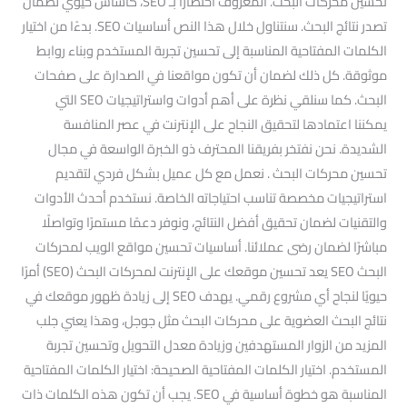
تحسين محركات البحث. المعروف اختصارًا بـ SEO، كأساس حيوي لضمان
تصدر نتائج البحث. سنتناول خلال هذا النص أساسيات SEO. بدءًا من اختيار
الكلمات المفتاحية المناسبة إلى تحسين تجربة المستخدم وبناء روابط
موثوقة. كل ذلك لضمان أن تكون مواقعنا في الصدارة على صفحات
البحث. كما سنلقي نظرة على أهم أدوات واستراتيجيات SEO التي
يمكننا اعتمادها لتحقيق النجاح على الإنترنت في عصر المنافسة
الشديدة. نحن نفتخر بفريقنا المحترف ذو الخبرة الواسعة في مجال
تحسين محركات البحث . نعمل مع كل عميل بشكل فردي لتقديم
استراتيجيات مخصصة تناسب احتياجاته الخاصة. نستخدم أحدث الأدوات
والتقنيات لضمان تحقيق أفضل النتائج، ونوفر دعمًا مستمرًا وتواصلًا
مباشرًا لضمان رضى عملائنا. أساسيات تحسين مواقع الويب لمحركات
البحث SEO يعد تحسين موقعك على الإنترنت لمحركات البحث (SEO) أمرًا
حيويًا لنجاح أي مشروع رقمي. يهدف SEO إلى زيادة ظهور موقعك في
نتائج البحث العضوية على محركات البحث مثل جوجل، وهذا يعني جلب
المزيد من الزوار المستهدفين وزيادة معدل التحويل وتحسين تجربة
المستخدم. اختيار الكلمات المفتاحية الصحيحة: اختيار الكلمات المفتاحية
المناسبة هو خطوة أساسية في SEO. يجب أن تكون هذه الكلمات ذات