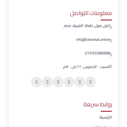
معلومات التواصل
تاون مول، طنطا، الغربية، مصر
info@viewhat.online
01555586898
السبت - الخميس : 11ص - 6م
روابط سريعة
الرئيسية