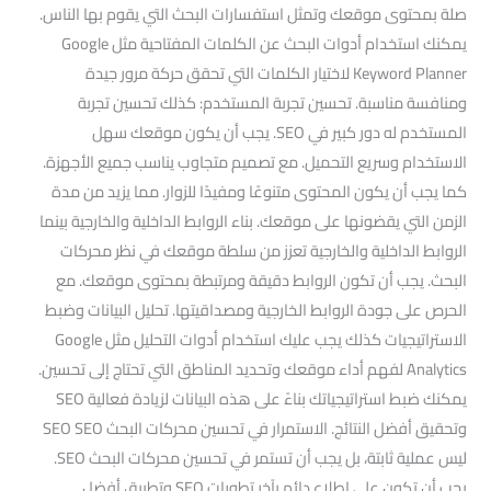
صلة بمحتوى موقعك وتمثل استفسارات البحث التي يقوم بها الناس.
يمكنك استخدام أدوات البحث عن الكلمات المفتاحية مثل Google
Keyword Planner لاختيار الكلمات التي تحقق حركة مرور جيدة
ومنافسة مناسبة. تحسين تجربة المستخدم: كذلك تحسين تجربة
المستخدم له دور كبير في SEO. يجب أن يكون موقعك سهل
الاستخدام وسريع التحميل. مع تصميم متجاوب يناسب جميع الأجهزة.
كما يجب أن يكون المحتوى متنوعًا ومفيدًا للزوار. مما يزيد من مدة
الزمن التي يقضونها على موقعك. بناء الروابط الداخلية والخارجية بينما
الروابط الداخلية والخارجية تعزز من سلطة موقعك في نظر محركات
البحث. يجب أن تكون الروابط دقيقة ومرتبطة بمحتوى موقعك. مع
الحرص على جودة الروابط الخارجية ومصداقيتها. تحليل البيانات وضبط
الاستراتيجيات كذلك يجب عليك استخدام أدوات التحليل مثل Google
Analytics لفهم أداء موقعك وتحديد المناطق التي تحتاج إلى تحسين.
يمكنك ضبط استراتيجياتك بناءً على هذه البيانات لزيادة فعالية SEO
وتحقيق أفضل النتائج. الاستمرار في تحسين محركات البحث SEO SEO
ليس عملية ثابتة، بل يجب أن تستمر في تحسين محركات البحث SEO.
يجب أن تكون على اطلاع دائم بآخر تطورات SEO وتطبيق أفضل