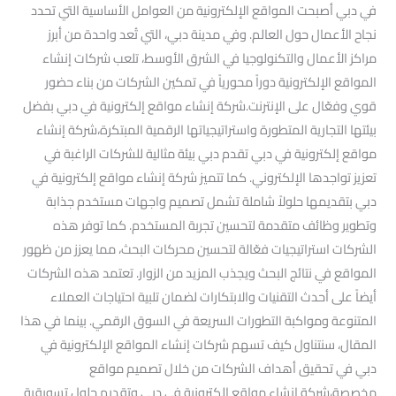
في دبي أصبحت المواقع الإلكترونية من العوامل الأساسية التي تحدد
نجاح الأعمال حول العالم. وفي مدينة دبي، التي تُعد واحدة من أبرز
مراكز الأعمال والتكنولوجيا في الشرق الأوسط، تلعب شركات إنشاء
المواقع الإلكترونية دوراً محورياً في تمكين الشركات من بناء حضور
قوي وفعّال على الإنترنت.شركة إنشاء مواقع إلكترونية في دبي بفضل
بيئتها التجارية المتطورة واستراتيجياتها الرقمية المبتكرة،شركة إنشاء
مواقع إلكترونية في دبي تقدم دبي بيئة مثالية للشركات الراغبة في
تعزيز تواجدها الإلكتروني. كما تتميز شركة إنشاء مواقع إلكترونية في
دبي بتقديمها حلولاً شاملة تشمل تصميم واجهات مستخدم جذابة
وتطوير وظائف متقدمة لتحسين تجربة المستخدم. كما توفر هذه
الشركات استراتيجيات فعّالة لتحسين محركات البحث، مما يعزز من ظهور
المواقع في نتائج البحث ويجذب المزيد من الزوار. تعتمد هذه الشركات
أيضاً على أحدث التقنيات والابتكارات لضمان تلبية احتياجات العملاء
المتنوعة ومواكبة التطورات السريعة في السوق الرقمي. بينما في هذا
المقال، سنتناول كيف تسهم شركات إنشاء المواقع الإلكترونية في
دبي في تحقيق أهداف الشركات من خلال تصميم مواقع
مخصصة،شركة إنشاء مواقع إلكترونية في دبي وتقديم حلول تسويقية