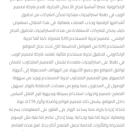
الإلكترونية عنصرًا أساسيًا لنجاح الأعمال التجارية. تقدم شركة تصميم
الويب في طنطا استراتيجيات مبتكرة تمكّن الشركات من تحقيق
أهدافها الرقمية وجذب العملاء بفعالية. في هذا المقال، نستعرض
كيف يمكن للشركات الاستفادة من هذه الاستراتيجيات لتحقيق النجاح
الرقمي. .تصميم تجربة المستخدم (UX) متميزة: كما تُعَدُّ تجربة
المستخدم (UX) من العوامل الحاسمة التي تحدد نجاح الموقع
الإلكتروني. لتحقيق تجربة مستخدم مثالية، تعتمد شركة تصميم الويب
في طنطا على استراتيجيات متعددة تشمل: التصميم المتجاوب: لضمان
توافق الموقع مع جميع الأجهزة، من الهواتف المحمولة إلى أجهزة
الكمبيوتر. يعزز التصميم المتجاوب تجربة المستخدم ويزيد من سهولة
الوصول إلى المحتوى، مما يرفع من معدلات الاحتفاظ بالزوار. تسهيل
التصفح: تصميم واجهات استخدام بسيطة وبديهية تتيح التنقل السلس
داخل الموقع. يشمل ذلك تصميم قوائم واضحة وأزرار CTA (دعوة
لاتخاذ إجراء) بارزة، مما يساعد الزوار على العثور على المعلومات بسرعة
وفعالية. تجربة تفاعلية وجذابة: بينما إدخال عناصر تفاعلية مثل الرسوم
المتحركة والتأثيرات الخاصة لجعل التصفح أكثر جذبًا. تعزز هذه العناصر