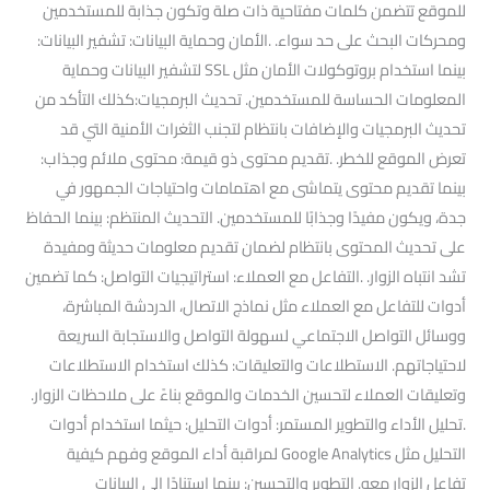
للموقع تتضمن كلمات مفتاحية ذات صلة وتكون جذابة للمستخدمين
ومحركات البحث على حد سواء. .الأمان وحماية البيانات: تشفير البيانات:
بينما استخدام بروتوكولات الأمان مثل SSL لتشفير البيانات وحماية
المعلومات الحساسة للمستخدمين. تحديث البرمجيات:كذلك التأكد من
تحديث البرمجيات والإضافات بانتظام لتجنب الثغرات الأمنية التي قد
تعرض الموقع للخطر. .تقديم محتوى ذو قيمة: محتوى ملائم وجذاب:
بينما تقديم محتوى يتماشى مع اهتمامات واحتياجات الجمهور في
جدة، ويكون مفيدًا وجذابًا للمستخدمين. التحديث المنتظم: بينما الحفاظ
على تحديث المحتوى بانتظام لضمان تقديم معلومات حديثة ومفيدة
تشد انتباه الزوار. .التفاعل مع العملاء: استراتيجيات التواصل: كما تضمين
أدوات للتفاعل مع العملاء مثل نماذج الاتصال، الدردشة المباشرة،
ووسائل التواصل الاجتماعي لسهولة التواصل والاستجابة السريعة
لاحتياجاتهم. الاستطلاعات والتعليقات: كذلك استخدام الاستطلاعات
وتعليقات العملاء لتحسين الخدمات والموقع بناءً على ملاحظات الزوار.
.تحليل الأداء والتطوير المستمر: أدوات التحليل: حيثما استخدام أدوات
التحليل مثل Google Analytics لمراقبة أداء الموقع وفهم كيفية
تفاعل الزوار معه. التطوير والتحسين: بينما استنادًا إلى البيانات