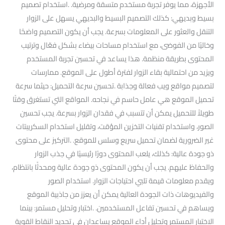
الأجهزة، مما يوفر تجربة مستخدم متسقة ومرضية. .استخدام تصميم
بسيط وبديهي: كذلك التصميم البسيط والبديهي يسهل على الزوار
التنقل والعثور على المعلومات بسرعة. يجب أن يكون التصميم واضحًا
وخاليًا من الفوضى، مع استخدام مساحات بيضاء بشكل فعّال وترتيب
المحتوى بطريقة منظمة. هذا يساعد في تحسين تجربة المستخدم
ويزيد من احتمالية بقاء الزوار لفترة أطول على الموقع. ممارسات
لتصميم مواقع ويب فعالة وجذابة .تحسين سرعة التحميل: حيثما سرعة
تحميل الموقع هي عامل حاسم في نجاحه. المواقع التي تستغرق وقتًا
طويلاً للتحميل يمكن أن تتسبب في فقدان الزوار بسرعة. يجب تحسين
الصور، واستخدام تقنيات التخزين المؤقت، وتقليل استخدام السكريبتات
غير الضرورية لضمان تحميل سريع وسلس للموقع. .التركيز على محتوى
ذو جودة عالية: كذلك، يلعب المحتوى دورًا رئيسيًا في جذب الزوار
والحفاظ عليهم. يجب أن يكون المحتوى ذو جودة عالية ومحدثًا بانتظام،
ويقدم معلومات قيمة تلبي احتياجات الزوار. استخدام الصور
والفيديوهات ذات الجودة العالية يمكن أن يعزز من جاذبية الموقع
ويساهم في تحسين تفاعل المستخدمين. .اختبار وتحليل مستمر: بينما
الاختبار المستمر وتحليل أداء الموقع يساعدان في تحديد النقاط القوية