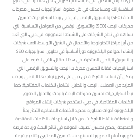
ملء نموذج الاتصال على موقعنا الإلكتروني. نحن هنا للرد على جميع
استفساراتك ومساعدتك في كل خطوة. استراتيجيات تحسين محركات
البحث (SEO) والتسويق الرقمي في دبي بينما استراتيجيات تحسين
محركات البحث (SEO) والتسويق الرقمي من العوامل الأساسية التي
تساهم في نجاح الشركات على الشبكة العنكبوتية. في دبي، التي تُعد
من أبرز مراكز التكنولوجيا والأعمال في الشرق الأوسط، تلعب شركات
إنشاء المواقع الإلكترونية دوراً أساسياً في تطبيق استراتيجيات SEO
والتسويق الرقمي المبتكرة. في هذا المقال، نلقي الضوء على
استراتيجيات فعّالة لتحسين محركات البحث والتسويق الرقمي التي
يمكن أن تساعد الشركات في دبي على تعزيز تواجدها الرقمي وجذب
المزيد من العملاء. .البحث والتحليل الشامل للكلمات المفتاحية: كما
تبدأ استراتيجيات تحسين محركات البحث بالبحث والتحليل الدقيق
للكلمات المفتاحية. في دبي، تستخدم شركات إنشاء المواقع
الإلكترونية أدوات متطورة لتحديد الكلمات المفتاحية الأكثر بحثاً
والمتعلقة بنشاط الشركات. من خلال استهداف الكلمات المفتاحية
الصحيحة، يمكن تحسين تصنيف الموقع في نتائج البحث وزيادة فرصة
ظهوره أمام الجمهور المستهدف. .تحسين المحتوى وتقديم قيمة