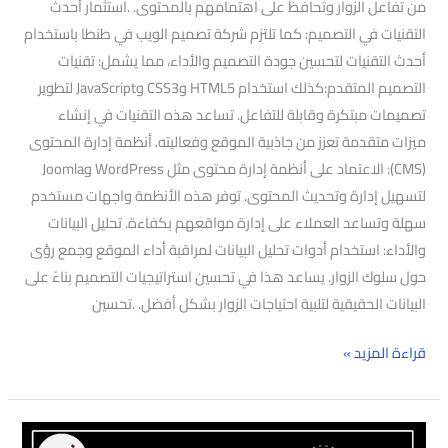
من تفاعل الزوار وتحافظ على اهتمامهم بالمحتوى. .استثمار أحدث
التقنيات في التصميم: كما تلتزم شركة تصميم الويب في طنطا باستخدام
أحدث التقنيات لتحسين جودة التصميم والأداء، مما يشمل: تقنيات
التصميم المتقدم:كذلك استخدام HTML5 وCSS3 وJavaScript لتطوير
تصميمات مبتكرة وقابلة للتفاعل. تساعد هذه التقنيات في إنشاء
ميزات متقدمة تعزز من جاذبية الموقع وفعاليته. أنظمة إدارة المحتوى
(CMS): الاعتماد على أنظمة إدارة محتوى مثل WordPress وJoomla
لتسهيل إدارة وتحديث المحتوى. توفر هذه الأنظمة واجهات مستخدم
سهلة وتساعد العملاء على إدارة مواقعهم بكفاءة. تحليل البيانات
والأداء: استخدام أدوات تحليل البيانات لمراقبة أداء الموقع وجمع رؤى
حول سلوك الزوار. يساعد هذا في تحسين استراتيجيات التصميم بناءً على
البيانات الحقيقية لتلبية احتياجات الزوار بشكل أفضل. .تحسين
قراءة المزيد »
بناء