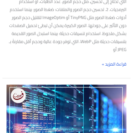
التي تحتاج إلى تحسين، مثل حجم الصور، عدد الطلبات، أو استخدام
البرمجيات. 2. تحسين حجم الصور والملفات: ضغط الصور: بينما استخدم
أدوات ضغط الصور مثل TinyPNG أو ImageOptim لتقليل حجم الصور
دون التأثير على جودتها. الصور الكبيرة يمكن أن تبطئ تحميل الصفحات
بشكل ملحوظ. استخدام تنسيقات حديثة: بينما استبدل الصور القديمة
بتنسيقات حديثة مثل WebP، التي توفر جودة عالية وحجم أقل مقارنةً بـ
JPEG أو
قراءة المزيد »
شركة
إنشاء
مواقع
إلكترونية
في
دبي