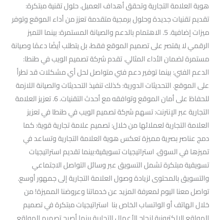
هوية العلامة التجارية وتحقق أهداف العميل. حلول تقنية مبتكرة:
تقديم تقنيات جديدة وحلول برمجية متقدمة تعزز من أداء الموقع وتوفر
ميزات إضافية. 5. الاهتمام بالدعم والصيانة المستمرة: بينما التميز
الرقمي لا يقتصر على تصميم الموقع فقط، بل يتطلب أيضًا دعمًا وصيانة
مستمرة لضمان الأداء المثالي. تقدم شركة تصميم الويب في طنطا:
الدعم الفني: بينما توفير دعم فني متواصل لحل أي مشكلات قد تطرأ
على الموقع. التحديثات الدورية: كذلك تنفيذ التحديثات والصيانة اللازمة
للحفاظ على أمان الموقع وتوافقه مع أحدث التقنيات. 6. تعزيز العلامة
التجارية عبر الإنترنت: تسهم شركة تصميم الويب في طنطا في تعزيز
العلامة التجارية لعملائها من خلال: تصميم علامة تجارية قوية: كما
دمج عناصر بصرية مميزة تعكس هوية العلامة التجارية وتساعد في
تميزها في السوق. استراتيجيات تسويقية:بينما تقديم استراتيجيات
تسويقية مبتكرة تشمل التسويق عبر وسائل التواصل الاجتماعي
والتسويق بالمحتوى لزيادة وصول العلامة التجارية إلى جمهور أوسع.
تواصل معنا اليوم لمعرفة المزيد عن خدماتنا وعروضنا المميزة! من
خلال الهاتف أو الواتساب الخاص بنا استراتيجيات مبتكرة في تصميم
المواقع الإلكترونية لنجاح الأعمال التجارية بينما أصبح تصميم المواقع