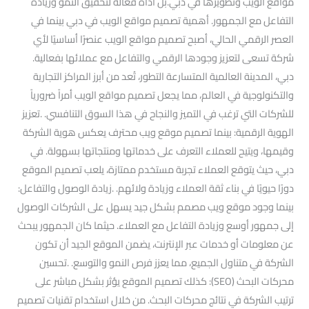
مواقع الويب وتطويرها في دبي.بل أداة فعالة لتحقيق النمو وزيادة
التفاعل مع الجمهور. أهمية تصميم مواقع الويب في دبي بينما في
العصر الرقمي الحالي، أصبح تصميم مواقع الويب عنصرًا أساسيًا لأي
شركة تسعى لتعزيز وجودها الرقمي والتفاعل مع عملائها بفعالية.
دبي، المدينة العالمية المتسارعة التطور، تُعد من أبرز المراكز التجارية
والتكنولوجية في العالم، مما يجعل تصميم مواقع الويب أمراً ضرورياً
للشركات التي ترغب في التميز والنجاح في هذا السوق التنافسي. .تعزيز
الهوية الرقمية: بينما تصميم موقع ويب محترف يعكس هوية الشركة
وقيمها، ويتيح للعملاء التعرف على خدماتها ومنتجاتها بسهولة. في
دبي، حيث يتوقع العملاء تجربة مستخدم ممتازة، يلعب تصميم الموقع
دورًا حيويًا في بناء ثقة العملاء وزيادة ولائهم. .زيادة الوصول والتفاعل:
بينما وجود موقع ويب مصمم بشكل جيد يسهل على الشركات الوصول
إلى جمهور أوسع وزيادة التفاعل مع العملاء. حيثما كان الجمهور يبحث
عن معلومات أو خدمات عبر الإنترنت، يضمن الموقع الجيد أن تكون
الشركة في متناول الجميع، مما يعزز فرص النمو والتوسع. .تحسين
محركات البحث (SEO): كذلك تصميم الموقع يؤثر بشكل مباشر على
ترتيب الشركة في نتائج محركات البحث. من خلال استخدام تقنيات تصميم