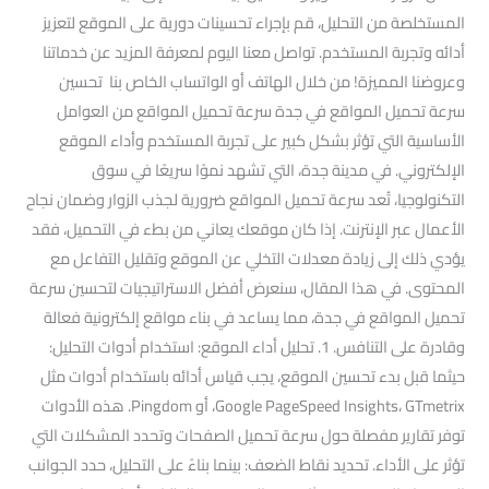
المستخلصة من التحليل، قم بإجراء تحسينات دورية على الموقع لتعزيز
أدائه وتجربة المستخدم. تواصل معنا اليوم لمعرفة المزيد عن خدماتنا
وعروضنا المميزة! من خلال الهاتف أو الواتساب الخاص بنا تحسين
سرعة تحميل المواقع في جدة سرعة تحميل المواقع من العوامل
الأساسية التي تؤثر بشكل كبير على تجربة المستخدم وأداء الموقع
الإلكتروني. في مدينة جدة، التي تشهد نموًا سريعًا في سوق
التكنولوجيا، تُعد سرعة تحميل المواقع ضرورية لجذب الزوار وضمان نجاح
الأعمال عبر الإنترنت. إذا كان موقعك يعاني من بطء في التحميل، فقد
يؤدي ذلك إلى زيادة معدلات التخلي عن الموقع وتقليل التفاعل مع
المحتوى. في هذا المقال، سنعرض أفضل الاستراتيجيات لتحسين سرعة
تحميل المواقع في جدة، مما يساعد في بناء مواقع إلكترونية فعالة
وقادرة على التنافس. 1. تحليل أداء الموقع: استخدام أدوات التحليل:
حيثما قبل بدء تحسين الموقع، يجب قياس أدائه باستخدام أدوات مثل
Google PageSpeed Insights، GTmetrix، أو Pingdom. هذه الأدوات
توفر تقارير مفصلة حول سرعة تحميل الصفحات وتحدد المشكلات التي
تؤثر على الأداء. تحديد نقاط الضعف: بينما بناءً على التحليل، حدد الجوانب