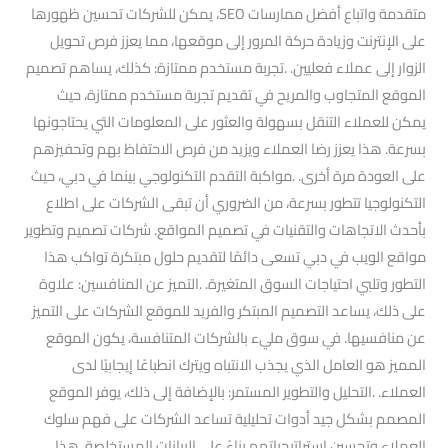
متقدمة واتباع أفضل ممارسات SEO، يمكن للشركات تحسين ظهورها
على الإنترنت وزيادة حركة المرور إلى موقعها، مما يعزز فرص تحويل
الزوار إلى عملاء فعليين. .تجربة مستخدم ممتازة: كذلك، يساهم تصميم
الموقع المتجاوب والمريح في تقديم تجربة مستخدم ممتازة، حيث
يمكن للعملاء التنقل بسهولة والعثور على المعلومات التي يحتاجونها
بسرعة. هذا يعزز رضا العملاء ويزيد من فرص الاحتفاظ بهم وتحفيزهم
على العودة مرة أخرى. .مواكبة التقدم التكنولوجي بينما في دبي، حيث
التكنولوجيا تتطور بسرعة، من الضروري أن تبقى الشركات على اطلاع
بأحدث الاتجاهات والتقنيات في تصميم المواقع. شركات تصميم وتطوير
مواقع الويب في دبي تسعى دائمًا لتقديم حلول مبتكرة تواكب هذا
التطور وتلبي احتياجات السوق المتغيرة. .التميز عن المنافسين: علاوة
على ذلك، يساعد التصميم المبتكر والفريد للموقع الشركات على التميز
عن منافسيها. في سوق مليء بالشركات المتنافسة، يكون الموقع
المميز هو العامل الذي يجذب الانتباه ويترك انطباعًا إيجابيًا لدى
العملاء. .التحليل والتطوير المستمر: بالإضافة إلى ذلك، يوفر الموقع
المصمم بشكل جيد أدوات تحليلية تساعد الشركات على فهم سلوك
العملاء وتحسين استراتيجياتهم بناءً على البيانات المستخلصة. هذا