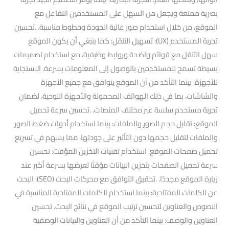
بصرية ممتعة ويجعل من السهل على المستخدمين التفاعل مع
الموقع، من خلال استخدام صور عالية الجودة وخطوط مناسبة. .تحسين
تجربة المستخدم (UX): تسهيل التنقل: كما ينبغي أن يكون الموقع
سهل التنقل مع قوائم واضحة وروابط وظيفية، مع استخدام تصميمات
بسيطة تسمح للمستخدمين بالوصول إلى المعلومات بسرعة. الاستجابة
للأجهزة: بينما التأكد من أن الموقع يتوافق مع جميع الأجهزة
والشاشات، بما في ذلك الهواتف المحمولة والأجهزة اللوحية، لضمان
تجربة مستخدم سلسة عبر مختلف المنصات. .تحسين سرعة تحميل
الموقع: تقليل حجم الصور والملفات: بينما استخدام أدوات ضغط الصور
والملفات لتقليل حجمها دون التأثير على جودتها، مما يسهم في تسريع
تحميل صفحات الموقع. استخدام تقنيات التخزين المؤقت: تحسين
سرعة تحميل الصفحات بتخزين البيانات مؤقتًا لعرضها بسرعة أكبر عند
زيارة الموقع مجددًا. .تحقيق التوافق مع محركات البحث (SEO): البحث
عن الكلمات المفتاحية: بينما استخدام الكلمات المفتاحية المناسبة في
النصوص والعناوين لتحسين ترتيب الموقع في نتائج البحث. تحسين
العناوين والوصف: بينما التأكد من أن العناوين والبيانات الوصفية