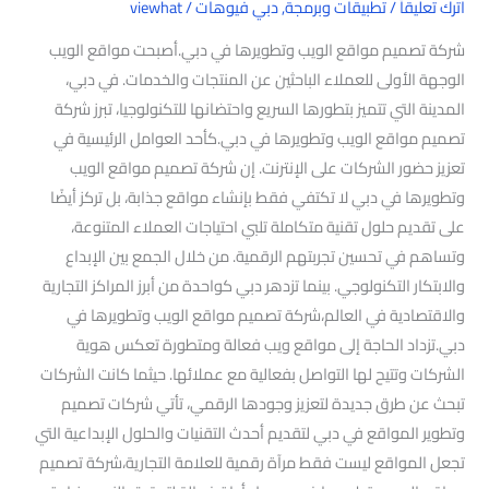
اترك تعليقاً
/
تطبيقات وبرمجة
,
دبي فيوهات
/
viewhat
شركة تصميم مواقع الويب وتطويرها في دبي.أصبحت مواقع الويب
الوجهة الأولى للعملاء الباحثين عن المنتجات والخدمات. في دبي،
المدينة التي تتميز بتطورها السريع واحتضانها للتكنولوجيا، تبرز شركة
تصميم مواقع الويب وتطويرها في دبي.كأحد العوامل الرئيسية في
تعزيز حضور الشركات على الإنترنت. إن شركة تصميم مواقع الويب
وتطويرها في دبي لا تكتفي فقط بإنشاء مواقع جذابة، بل تركز أيضًا
على تقديم حلول تقنية متكاملة تلبي احتياجات العملاء المتنوعة،
وتساهم في تحسين تجربتهم الرقمية. من خلال الجمع بين الإبداع
والابتكار التكنولوجي. بينما تزدهر دبي كواحدة من أبرز المراكز التجارية
والاقتصادية في العالم،شركة تصميم مواقع الويب وتطويرها في
دبي.تزداد الحاجة إلى مواقع ويب فعالة ومتطورة تعكس هوية
الشركات وتتيح لها التواصل بفعالية مع عملائها. حيثما كانت الشركات
تبحث عن طرق جديدة لتعزيز وجودها الرقمي، تأتي شركات تصميم
وتطوير المواقع في دبي لتقديم أحدث التقنيات والحلول الإبداعية التي
تجعل المواقع ليست فقط مرآة رقمية للعلامة التجارية،شركة تصميم