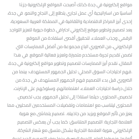
مواقع إلكترونية في جدة كذلك أصبحت المواقع الإلكترونية جزءًا
أساسيًا من استراتيجية أي عمل تجاري يتطلع إلى النجاح والنمو. في جدة،
إحدى أبرز المراكز الاقتصادية والثقافية في المملكة العربية السعودية،
يعد تصميم وتطوير موقع إلكتروني احترافي خطوة حيوية لتعزيز التواجد
الرقمي وجذب العملاء. لتحقيق أقصى استفادة من الموقع
الإلكتروني، من الضروري اتباع مجموعة من أفضل الممارسات التي
تضمن تقديم تجربة مستخدم متميزة وتعزيز فعالية الموقع. في هذا
المقال، نقدم أبرز الممارسات لتصميم وتطوير مواقع إلكترونية في جدة.
.فهم احتياجات السوق المحلي: تحليل الجمهور المستهدف: بينما من
الضروري قبل بدء التصميم فهم الجمهور المستهدف في جدة من
خلال دراسة احتياجات العملاء، اهتماماتهم، وسلوكهم على الإنترنت.
تخصيص المحتوى: حيثما استنادًا إلى تحليل الجمهور، يجب تخصيص
المحتوى ليتناسب مع اهتمامات وتفضيلات المستخدمين المحليين، مما
يعزز من تأثير الموقع ويزيد من جاذبيته. .تصميم يتماشى مع هوية
العلامة التجارية: التصميم المتناسق: كما يجب أن يعكس التصميم
الإلكتروني هوية العلامة التجارية بشكل متسق مع شعار الشركة،
ألوانها، ونمطها العام. التجربة البصرية: بينما يوفر التصميم الجيد تجربة