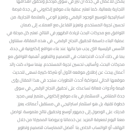
يمكن للأعمال في جدة أن تبرز في سوق مزدحم وتحقق أهدافها
التجارية بفعالية. كما تعتبر عملية بناء موقع إلكتروني في جدة فرصة
استراتيجية لتوسيع الوجود الرقمي وتعزيز الوعي بالعلامة التجارية. من
تحسين تجربة المستخدم، وتعزيز التفاعل مع العملاء، إلى ضمان
التوافق مع محركات البحث لزيادة الظهور في النتائج، تعتبر كل مرحلة في
عملية البناء حاسمة لتحقيق النجاح الرقمي. في هذه المقالة، سنتناول
الأسس الرئيسية التي يجب مراعاتها عند بناء مواقع إلكترونية في جدة،
بما في ذلك أحدث الاتجاهات في التصميم والتطوير، أهمية التوافق مع
محركات البحث، وأساليب تحسين تجربة المستخدم. بينما سواء كنت رائد
أعمال يبحث عن إطلاق موقعه الأول أو شركة كبيرة تسعى لتحديث
موقعها الحالي لمواكبة أحدث التطورات، ستجد في هذا المقال رؤى
قيمة وأدوات فعالة تساعدك على تحقيق النجاح الرقمي في سوق
جدة المتنامي. الاستثمار في بناء موقع إلكتروني متميز ليس مجرد
خطوة تقنية، بل هو استثمار استراتيجي في مستقبل أعمالك، يعزز
قدرتك على الوصول إلى جمهور أوسع وتحقيق نتائج ملموسة. تواصل
معنا اليوم لمعرفة المزيد عن خدماتنا وعروضنا المميزة! من خلال
الهاتف أو الواتساب الخاص بنا أفضل الممارسات لتصميم وتطوير