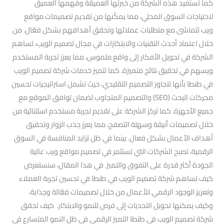
كما تستفيد هذه الشركة من خبرتها العميقة وفهمها العميق
لاحتياجات السوق المحلي، مما يمكّنها من تقديم تصميمات مواقع
ويب تتماشى مع متطلبات عملائها وتحقق أهدافهم بشكل فعّال. من
خلال اعتماد أحدث التقنيات والابتكارات في مجال تصميم الويب، تساهم
الشركة في تحويل الأفكار إلى واقع ملموس، مما يعزز تجربة المستخدم
ويسهم في تحقيق نتائج متميزة. كما تتميز خدمات شركة تصميم الويب
في طنطا بأنها تتجاوز التصميم التقليدي، حيث تشمل استراتيجيات تحسين
محركات البحث (SEO) والتصميم المتجاوب لضمان توافق الموقع مع
جميع الأجهزة. كما تركز الشركة على تقديم تجربة مستخدم استثنائية من
خلال تصميمات أنيقة وسهلة التصفح، مما يعزز جذب الزوار وتحقيق
أهداف الأعمال بشكل فعال. بينما في ظل تزايد المنافسة في السوق
الرقمية، تصبح الشركات التي تستثمر في تصميم مواقع ويب عالية
الجودة أكثر قدرة على التفوق والتميز. في هذا المقال، سنستعرض
كيف تساهم شركة تصميم الويب في طنطا في تحسين تجربة العملاء
وتعزيز الوجود الرقمي للأعمال من خلال تصميمات فعّالة وجذابة،
وكيف يمكنها تحويل التحديات إلى فرص للنمو والابتكار. كيف تحقق
شركة تصميم الويب في طنطا التميز الرقمي في ظل النمو المتسارع في