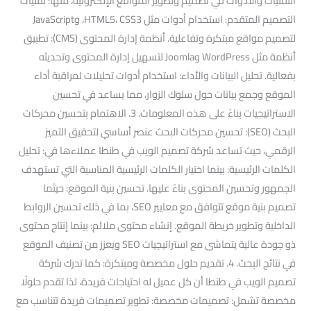
التقنيات والأدوات في تصميم وتطوير المواقع الإلكترونية، منها: تقنيات
التصميم المتقدم: استخدام أدوات مثل HTML5، CSS3، وJavaScript
لتصميم مواقع مبتكرة وتفاعلية. أنظمة إدارة المحتوى (CMS): تطبيق
أنظمة مثل WordPress وJoomla لتسهيل إدارة المحتوى وتحديثه
بفعالية. تحليل البيانات والأداء: استخدام أدوات تحليلات لمراقبة أداء
الموقع وجمع بيانات حول سلوك الزوار، مما يساعد في تحسين
الاستراتيجيات بناءً على هذه المعلومات. 3. الاهتمام بتحسين محركات
البحث (SEO): تحسين محركات البحث عنصر أساسي لتحقيق التميز
الرقمي، حيث تساعد شركة تصميم الويب في طنطا عملاءها في: تحليل
الكلمات الرئيسية: بينما اختيار الكلمات الرئيسية المناسبة التي تستهدف
الجمهور وتحسين المحتوى بناءً عليها. تحسين بنية الموقع: حيثما
تصميم بنية موقع تتوافق مع معايير SEO، بما في ذلك تحسين الروابط
الداخلية وتطوير خريطة الموقع. إنشاء محتوى ملائم: بينما إنتاج محتوى
ذو جودة عالية يتماشى مع استراتيجيات SEO ويعزز من تصنيف الموقع
في نتائج البحث. 4. تقديم حلول مخصصة ومبتكرة: كما تدرك شركة
تصميم الويب في طنطا أن كل عميل له احتياجات فريدة، لذا تقدم حلولًا
مخصصة تشمل: تصميمات مخصصة: تطوير تصميمات فريدة تتناسب مع