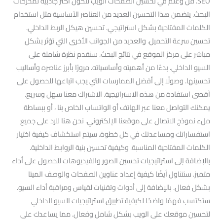
SEO. فن وعلم في تحسين الصفحات الويب لتكون أكثر جاذبية لمحركات
البحث. يتضمن هذا التحسين العديد من العناصر الأساسية مثل استخدام
الكلمات المفتاحية بشكل استراتيجي. تحسين هيكل الربط الداخلي.
تحسين سرعة التحميل. والعديد من الجوانب الأخرى التي تؤثر بشكل
مباشر على مركز الموقع في نتائج البحث. سنقدم نظرة شاملة على
السيو الداخلي. بدءًا من أهميته وأساسياته. مرورًا بأبرز عناصره وأساليب
تحسينها. وصولًا إلى أفضل الممارسات التي يجب اتباعها للحصول على
أقصى استفادة من هذه الاستراتيجية. الاشتراك معنا سهل وسريع.
يمكنك التواصل معنا عبر الهاتف أو الواتساب الخاص بنا ، أو ببساطة
ملء نموذج الاتصال على موقعنا الإلكتروني. نحن هنا للرد على جميع
استفساراتك ومساعدتك في كل خطوة. سيتم استكشاف كيفية اختيار
الكلمات المفتاحية المناسبة. وكيفية تحسين بنية الروابط الداخلية.
بالإضافة إلى استراتيجيات تحسين الصور والفيديوهات للحصول على أداء
متميز. سنتناول أيضًا كيفية إعداد عناوين الصفحات والوصف الميتا
بشكل فعال. بالإضافة إلى أدوات وتقنيات لقياس ومراقبة أداء السيو.
ستكتسب فهمًا واضحًا لكيفية تطبيق استراتيجيات السيو الداخلي
لتحسين موقعك على الويب بشكل شامل وفعال. مما يساعدك على