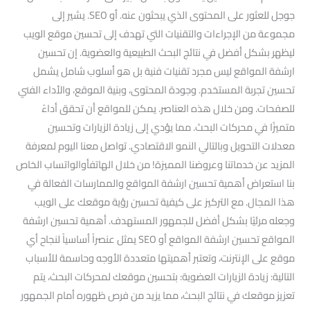
جوجل للعثور على المحتوى الذي يبحثون عنه. أو SEO. يشير إلى
مجموعة من الإجراءات والتقنيات التي تهدف إلى تحسين موقع الويب
ليظهر بشكل أفضل في نتائج البحث الطبيعية والعضوية. إن تحسين
ارشفة المواقع ليس مجرد تقنيات فنية بل هو أسلوب شامل يشمل
تحسين تجربة المستخدم. وجودة المحتوى، وبنية الموقع، والأداء الفني
للصفحات. ومن خلال هذه العناصر. يمكن للمواقع أن تحقق أداءً
متميزًا في محركات البحث. مما يؤدي إلى زيادة الزيارات وتحسين
معدلات التحويل وبالتالي النمو الاقتصادي. تواصل معنا اليوم لمعرفة
المزيد عن خدماتنا وعروضنا المميزة! من خلال الهاتفأوالواتساب الخاص
بنا استعراض أهمية تحسين ارشفة المواقع والممارسات الفعالة في
هذا المجال. مع التركيز على كيفية تحسين رؤية موقعك على الويب
وجعله مرئيًا بشكل أفضل للجمهور المستهدف. أهمية تحسين ارشفة
المواقع تحسين ارشفة المواقع أو SEO يمثل عنصراً أساسياً لنجاح أي
موقع على الإنترنت، وتعتبر أهميتها متعددة الأوجه وحاسمة للأسباب
التالية: زيادة الزيارات العضوية: بتحسين موقعك لمحركات البحث، يتم
تعزيز موقعك في نتائج البحث، مما يزيد من فرص ظهوره أمام الجمهور