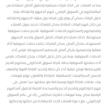
يساعد العملاء على اتخاذ قرارات مستنيرة وتحقيق أقصى استفادة من
استثماراتهم في التسويق الرقمي. فهم الجمهور واحتياجاته: بينما
تحليل البيانات يمكن أن يوفر رؤى قيمة حول سلوك الجمهور واحتياجاته.
من خلال فهم البيانات المتاحة، يمكن للشركات تحديد ميول العملاء
وتفضيلاتهم واستجابتهم للحملات التسويقية. تقديم حملات تسويقية
مستهدفة: كذلك باستخدام البيانات لتحليل السوق وتحديد الجمهور
المستهدف بشكل أفضل. يمكن للشركات إنشاء حملات تسويقية أكثر
فعالية وتخصيصها بشكل أفضل للجماهير المستهدفة. قياس أداء
الحملات التسويقية: بينما من خلال تحليل البيانات، يمكن للشركات قياس
أداء حملاتها التسويقية بدقة. شركه تسويق الالكتروني يمكنهم تقديم
تقارير شاملة توضح كيفية أداء كل حملة وتحديد النقاط القوية والضعف
لتحسين الاستراتيجيات المستقبلية. الشراكة والتعاون: تهتم فيوهات
ببناء علاقات شراكة قوية ومستدامة مع عملائها. حيث تعمل على
فهم احتياجاتهم وتقديم الدعم والمساعدة اللازمة لتحقيق أهدافهم
الرقمية بنجاح. بينما فيوهات كشريك استراتيجي رائد في عالم التسويق
الإلكتروني. مع دعوة للعملاء الجدد للاستفادة من خبراتها وخدماتها