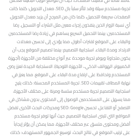
عاملاً هاماً في تصنيف الصفحات. حيث أن مواقع الويب البطيئة تعكس
تجربة مستخدم سيئة وقد تتأثر سلباً بال SEO. معدل التحويل: كلما كانت
الصفحات سريعة التحميل، كلما كان من المرجح أن يزيد معدل التحويل.
أي نسبة الزوار الذين ينفذون إجراء معين مثل الشراء أو التسجيل. رضا
المستخدمين: بينما التحميل السريع يساهم في زيادة رضا المستخدمين
والبقاء على الموقع لفترات أطول. مما يؤدي إلى تحسين معدلات
الارتداد ومدة البقاء. استجابية التصميم: بينما تصميم الموقع يجب أن
يكون متجاوبًا ويوفر تجربة موحدة عبر أنواع مختلفة من الأجهزة (أجهزة
الكمبيوتر، الهواتف الذكي.، الأجهزة اللوحية). الاستجابة الجيدة تعزز رضى
المستخدم وتحافظ على ارتفاع مدة البقاء على الموقع. مما يعزز في
نهاية المطاف تقييمات SEO. تجربة المستخدم المحسنة: كذلك يتيح
استجابية التصميم تجربة مستخدم سلسة ومرنة على مختلف الأجهزة.
مما يسهل على المستخدمين الوصول إلى المحتوى بدون مشاكل في
التصفح أو التفاعل. تحسين SEO: Google ومحركات البحث الأخرى تفضل
المواقع التي تتبنى استجابية التصميم. حيث أنها توفر تجربة مستخدم
أفضل ومحتوى متسق عبر مختلف الأجهزة. مما يمكن أن يؤثر إيجاباً
على ترتيب الموقع في نتائج البحث. توسيع الجمهور المستهدف: كذلك