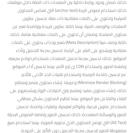
كذلك ضمان وجود روابط داخلية بين الصفحات ذات الصلة داخل موقعك.
كذلك استخدام نصوص الربط (anchor text) التي تعكس المحتوى
المرتبط وتحتوي على كلمات مفتاحية ذات صلة. تحسين عناوين
الصفحات والوصف الميتا: بينما كتابة عناوين فريدة وواضحة تعبر عن
محتوى الصفحة، وضمان أن تحتوي على كلمات مفتاحية هامة. كذلك
كتابة وصف ميتا (Meta Description) معبر وجذاب يحتوي على كلمات
مفتاحية ويشجع على النقر على الرابط. تحسين سرعة التحميل وأداء
الموقع: كذلك تحسين سرعة تحميل الصفحات باستخدام خوادم سريعة،
وضغط الصور، واستخدام CDN إن لزم الأمر. بينما تحسين أداء الموقع
عبر تحسين كفاءة البرمجة واستخدام تقنيات الحد الأدنى للتأخير
(Minimize Render Blocking) وغيرها. إنشاء محتوى متميز ومنظم:
كذلك إنشاء محتوى مفيد ومتميز يلبي احتياجات الزوار ويشجعهم على
البقاء والتفاعل مع الموقع. بينما تنظيم المحتوى بشكل منطقي
باستخدام عناوين فرعية، وقوائم تعليمية، وفقرات واضحة. تحسين
الصور والوسائط المتعددة: كذلك تحسين الصور بإضافة النصوص البديلة
(Alt Text) التي توضح المحتوى الذي تحتويه الصورة. بينما استخدام صيغ
مضغوطة للصور لتحسين سرعة التحميل دون التأثير على الجودة.