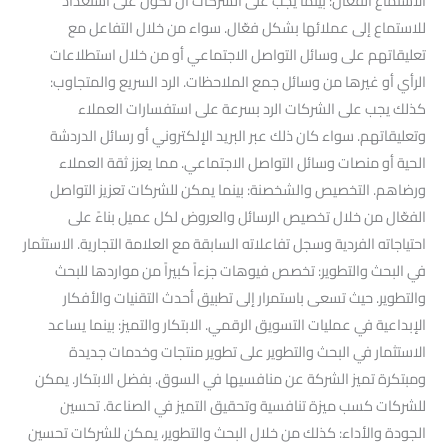
الاستماع الفعّال: بينما يجب على الشركات أن تكون على استعداد
للاستماع إلى عملائها بشكل فعّال. سواء من خلال التفاعل مع
تعليقاتهم على وسائل التواصل الاجتماعي أو من خلال استطلاعات
الرأي أو غيرها من وسائل جمع الملاحظات. الرد السريع والمتجاوب:
كذلك يجب على الشركات الرد بسرعة على استفسارات العملاء
وتعليقاتهم. سواء كان ذلك عبر البريد الإلكتروني أو رسائل الدردشة
الحية أو منصات وسائل التواصل الاجتماعي. مما يعزز ثقة العملاء
ورضاهم. التخصيص والشخصنة: بينما يمكن للشركات تعزيز التواصل
الفعّال من خلال تخصيص الرسائل والعروض لكل عميل بناءً على
احتياجاته الفردية وسجل تفاعلاته السابقة مع العلامة التجارية. الاستثمار
في البحث والتطوير: تخصص فيوهات جزءاً كبيراً من مواردها للبحث
والتطوير. حيث تسعى باستمرار إلى تطبيق أحدث التقنيات والأفكار
الإبداعية في عمليات التسويق الرقمي. الابتكار والتميز: بينما يساعد
الاستثمار في البحث والتطوير على تطوير منتجات وخدمات جديدة
ومبتكرة تميز الشركة عن منافسيها في السوق. بفضل الابتكار. يمكن
للشركات كسب ميزة تنافسية وتحقيق التميز في الصناعة. تحسين
الجودة والأداء: كذلك من خلال البحث والتطوير، يمكن للشركات تحسين