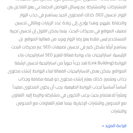
المشاركات. والمشاركة عبر وسائل التواصل الاجتماعي يعزز التفاعل بين
الزوار. تحسين SEO: كذلك المحتوى الجيد يساهم في جذب الزوار
والحفاظ عليهم. وهذا يؤدي إلى زيادة عدد الزيارات وبالتالي تحسين
تصنيف الموقع في محركات البحث. بينما يمكن القول إن تحسين تجربة
المستخدم ليس فقط يعزز رضا الزوار ويزيد من فعالية الموقع. بل
يساهم أيضًا بشكل كبير في تحسين تصنيفات SEO عبر محركات البحث
الرئيسية. استراتيجيات بناء روابط فعالة لتعزيز SEO استراتيجيات بناء
الروابط (Link Building) تعد جزءاً حيوياً من استراتيجية تحسين ارشفة
المواقع. يمكن بعض الاستراتيجيات الفعالة لبناء الروابط: إنشاء محتوى
جذاب ومتميز: كذلك يعتبر إنشاء محتوى ذو قيمة مضافة وجذاب
أساساً أساسياً لجذب الروابط الطبيعية. يجب أن يكون المحتوى مفيداً
ومثيراً للاهتمام بحيث يرغب الآخرون في مشاركته والربط إليه. التعاون
مع المدونين والنشرات الإخبارية: بينما تعتبر التعاونات مع المدونين
والنشرات
قراءة المزيد »