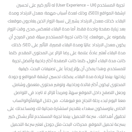
تجربة المستخدم (User Experience – UX) له تأثير كبير على تحسين
ارشفة المواقع (SEO)، وذلك لعدة أسباب مهمة: معدل الارتداد ومدة
البقاء: كذلك معدل الارتداد يشير إلى نسبة الزوار الذين يغادرون موقعك
بعد زيارة صفحة واحدة فقط. أما مدة البقاء فتعكس مدى وقت الزوار
يقضونه على موقعك. إذا كانت تجربة المستخدم سيئة، فمن المرجح أن
يكون معدل الارتداد عاليًا ومدة البقاء قصيرة. التأثير على SEO: كذلك
مدة البقاء تُعتبر عادةً علامة على رضا الزائر عن المحتوى المقدم. كلما
كانت مدة البقاء أطول، كلما كانت الصفحة أكثر جاذبية وأفضل تجربة
للمستخدم، وهذا يمكن أن يؤثر إيجاباً على تصنيفات البحث. كيفية
زيادتها: بينما لزيادة مدة البقاء. يمكنك تحسين ارشفة المواقع و جودة
المحتوى ليكون أكثر فائدة وجاذبية، وتوفير محتوى متعمق وشامل.
وجعل التصفح داخل الموقع سهلاً ومريحاً للزائر. لا تتردد في التواصل
معنا اليوم لبدء رحلة النجاح مع فيوهات، من خلال الهاتفأوالواتساب
الخاص بناوسنكون سعداء بتقديم استشارة مجانية لك ومساعدتك على
تحقيق أهدافك . سرعة التحميل: بينما تجربة المستخدم تتأثر بشكل كبير
بسرعة تحميل الموقع. محركات البحث مثل جوجل تعتبر سرعة التحميل