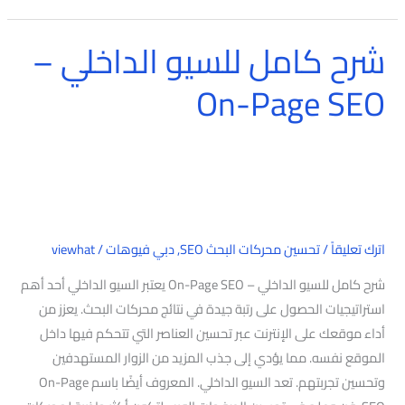
شرح كامل للسيو الداخلي –
شرح
كامل
On-Page SEO
للسيو
الداخلي
–
On-
Page
SEO
اترك تعليقاً
/
تحسين محركات البحث SEO
,
دبي فيوهات
/
viewhat
شرح كامل للسيو الداخلي – On-Page SEO يعتبر السيو الداخلي أحد أهم
استراتيجيات الحصول على رتبة جيدة في نتائج محركات البحث. يعزز من
أداء موقعك على الإنترنت عبر تحسين العناصر التي تتحكم فيها داخل
الموقع نفسه. مما يؤدي إلى جذب المزيد من الزوار المستهدفين
وتحسين تجربتهم. تعد السيو الداخلي. المعروف أيضًا باسم On-Page