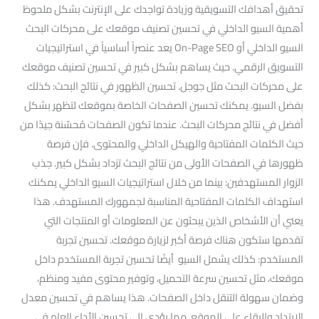
تحقيق أهدافك التسويقية وزيادة تواجدك على الإنترنت بشكل ملحوظ
أهمية السيو الداخلي في تحسين تصنيف موقعك على محركات البحث
السيو الداخلي أو On-Page SEO يعد عنصراً أساسياً في استراتيجيات
التسويق الرقمي. حيث يساهم بشكل كبير في تحسين تصنيف موقعك
على محركات البحث مثل جوجل. تحسين الظهور في نتائج البحث: كذلك
بفضل السيو. يمكنك تحسين الصفحات الخاصة بموقعك لتظهر بشكل
أفضل في نتائج محركات البحث. عندما تكون الصفحات مُحسّنة جيدًا من
حيث الكلمات المفتاحية والهيكل الداخلي والمحتوى. فإن فرصة
ظهورها في الصفحات الأولى من نتائج البحث تزداد بشكل كبير. جذب
الزوار المستهدفين: بينما من خلال استراتيجيات السيو الداخلي يمكنك
استهداف الكلمات المفتاحية المناسبة لجمهورك المستهدف. هذا
يعني أن الأشخاص الذين يبحثون عن المعلومات أو المنتجات التي
تقدمها ستكون هناك فرصة أكبر لزيارة موقعك. تحسين تجربة
المستخدم: كذلك يشمل السيو أيضًا تحسين تجربة المستخدم داخل
موقعك، مثل تحسين سرعة التحميل، وتوفير محتوى مفيد ومنظم،
وضمان سهولة التنقل داخل الصفحات. هذا يساهم في تحسين معدل
الارتداد والبقاء على الموقع. مما يؤدي إلى تحسين الأداء العام في