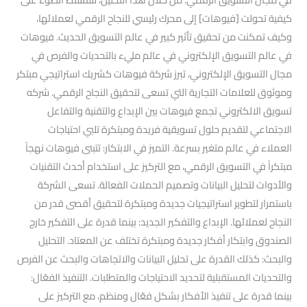
كيفية تحولت [فيوهات] إلى محرك رئيسي للنجاح الرقمي لعملائها،
وكيف تمكنت من تحقيق تأثير كبير في عالم التسويق الحديث. فيوهات
في عالم التسويق الإلكتروني في عالم مليء بالتحديات والفرص في
مجال التسويق الإلكتروني، تبرز شركة فيوهات كشريك استراتيجي مبتكر
وموثوق للعلامات التجارية التي تسعى لتحقيق النجاح الرقمي. شركه
تسويق الالكتروني تجمع فيوهات بين الإبداع والتقنية والتفاعل
الاجتماعي لتقديم حلول تسويقية فريدة ومبتكرة تلبي احتياجات
العملاء في عالم متغير بسرعة. التميز في الابتكار: تتبنى فيوهات نهجاً
مبتكراً في التسويق الرقمي، مع التركيز على استخدام أحدث التقنيات
والأدوات لتحليل البيانات وتصميم الحملات الفعالة. تسعى الشركة
باستمرار لتطوير استراتيجيات جديدة ومبتكرة لتحقيق أقصى قدر من
النجاح لعملائها. الإبداع والتفكير الجديد: بينما قدرة على التفكير خارج
الصندوق وابتكار أفكار جديدة ومبتكرة تختلف عن المعتاد. التحليل
والبحث: كذلك القدرة على تحليل البيانات والاتجاهات والبحث عن الفرص
والتحديات المستقبلية لتحديد الاحتياجات والمتطلبات. التنفيذ الفعّال:
بينما قدرة على تنفيذ الأفكار بشكل فعّال ومنظم، مع التركيز على