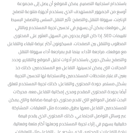
باستخدام استجابية التصميم. يمكن للموقع أن يصل إلى مجموعة
أوسع من الجمهور المستهدف الذي يستخدم أجهزة متنوعة لتصفح
الإنترنت. سهولة التنقل والتصفح: تأثير التنقل السلس والتصفح البسيط
على موقعك يمكن أن يسهم في تحسين تجربة المستخدم وبالتالي
تقييمات SEO. إذا كان الزوار يجدون من السهل العثور على المحتوى
المطلوب والتنقل بين الصفحات. فسيكونون أكثر عرضة للبقاء والتفاعل
مع موقعك. مراجعة الأداء: بينما قم بمراجعة أداء سهولة التنقل
والتصفح بشكل دوري باستخدام أدوات تحليل الموقع والتقارير، وحدد
المجالات التي يمكن تحسينها. التفاعل مع المستخدمين: كذلك خذ
بعين الاعتبار ملاحظات المستخدمين والاستجابة لها لتحسين التجربة
بشكل مستمر. جودة المحتوى والتفاعل: كذلك تجربة المستخدم تتعلق
أيضًا بجودة المحتوى المقدم ومدى إمكانية التفاعل معه. محركات
البحث تفضل المواقع التي تقدم محتوى ذو قيمة مضافة والتي يمكن
للمستخدمين التفاعل معها بطرق متعددة مثل التعليقات. المشاركة
عبر وسائل التواصل الاجتماعي. كذلك المحتوى الذي يقدم قيمة
حقيقية يسهم في إثراء تجربة المستخدم وجعلها أكثر متعة وفعالية.
زيادة التفاعلات: المحتوى الذي يشجع على التفاعل مثل التعليقات،