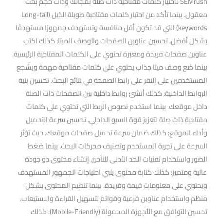
SEMrush لاختيار كلمات مفتاحية ذات صلة بمجالك وذات حجم بحث
معقول. بينما تأكد من اختيار كلمات مفتاحية طويلة الذيل (Long-tail
keywords) التي قد تكون أقل منافسة وتستهدف جمهورًا مستهدفًا
بشكل أفضل. تحسين عناوين الصفحات والوصف الميتا: كذلك اكتب
عناوين صفحات فريدة ومعبرة تحتوي على الكلمات المفتاحية الرئيسية.
بينما ضع وصف ميتا جذاب يحتوي على كلمات مفتاحية مهمة ويشجع
المستخدمين على النقر على رابط الصفحة في نتائج البحث. تحسين بنية
الروابط الداخلية: كذلك أنشئ روابط داخلية بين الصفحات ذات الصلة
داخل موقعك. بينما استخدم نصوص الربط التي تحتوي على كلمات
مفتاحية ذات صلة لتعزيز قوة السيو الداخلي. تحسين سرعة التحميل
وأداء الموقع: كذلك ضمان سرعة تحميل صفحات موقعك. حيث تؤثر
السرعة على تجربة المستخدم وتصنيف محركات البحث. بينما ضغط
الصور واستخدام تقنيات الحد الأدنى للتأخير. إنشاء محتوى ذو جودة
عالية ومتميز: كذلك كتابة محتوى يلبي احتياجات الجمهور المستهدف
ويحتوي على معلومات قيمة وفريدة. بينما تنظيم المحتوى بشكل
منظم واستخدام عناوين فرعية وقوائم لتسهيل القراءة والاستيعاب.
تحسين التوافق مع الأجهزة المحمولة (Mobile-Friendly): كذلك