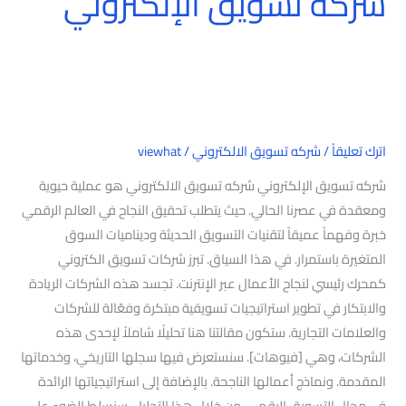
شركه تسويق الإلكتروني
اترك تعليقاً
/
شركه تسويق الالكتروني
/
viewhat
شركه تسويق الإلكتروني شركه تسويق الالكتروني هو عملية حيوية
ومعقدة في عصرنا الحالي. حيث يتطلب تحقيق النجاح في العالم الرقمي
خبرة وفهماً عميقاً لتقنيات التسويق الحديثة وديناميات السوق
المتغيرة باستمرار. في هذا السياق. تبرز شركات تسويق الكتروني
كمحرك رئيسي لنجاح الأعمال عبر الإنترنت. تجسد هذه الشركات الريادة
والابتكار في تطوير استراتيجيات تسويقية مبتكرة وفعّالة للشركات
والعلامات التجارية. ستكون مقالتنا هنا تحليلًا شاملاً لإحدى هذه
الشركات، وهي [فيوهات]. سنستعرض فيها سجلها التاريخي، وخدماتها
المقدمة. ونماذج أعمالها الناجحة. بالإضافة إلى استراتيجياتها الرائدة
في مجال التسويق الرقمي. من خلال هذا التحليل، سنسلط الضوء على