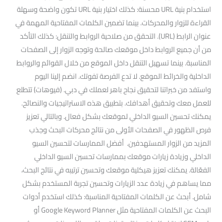
استخدام بنية URL محسنة: كذلك اختيار بنية URL تكون واضحة وسهلة
القراءة للزوار والمحركات. بينما تضمين الكلمات المفتاحية المهمة في
عنوان الرابط (URL). التحقق من صلاحية الروابط والتنقل: كذلك التأكد
من أن جميع الروابط داخل موقعك صالحة وتوجه الزوار إلى الصفحات
المناسبة. بينما تسهيل التنقل داخل الموقع من خلال القوائم والروابط
الداخلية والخرائط الموقع. لا تدع الفرصة تفوتك. انضم إلينا اليوم
واستفد من خبراتنا لتحقيق نجاح باهر لعملك في دبي. (فيوهات) تتطلع
للعمل معك وتحقيق أهدافك. بتطبيق هذه الاستراتيجيات والنصائح.
يمكنك تحسين السيو الداخلي لموقعك بشكل فعال. وبالتالي تعزيز
فرص الظهور في الصفحات الأولى من نتائج محركات البحث وجذب
المزيد من الزوار المستهدفين. أفضل الممارسات لتحسين السيو
الداخلي وزيادة زيارات موقعك بممارسات تحسين السيو الداخلي
الفعّالة. يمكنك تعزيز هيكلية موقعك وتحسين ترتيبه في نتائج البحث،
مما يساهم في زيادة عدد الزيارات وتحسين تجربة المستخدم بشكل
شامل. أبحث عن الكلمات المفتاحية المناسبة: كذلك استخدم أدوات
البحث عن الكلمات المفتاحية مثل Google Keyword Planner أو