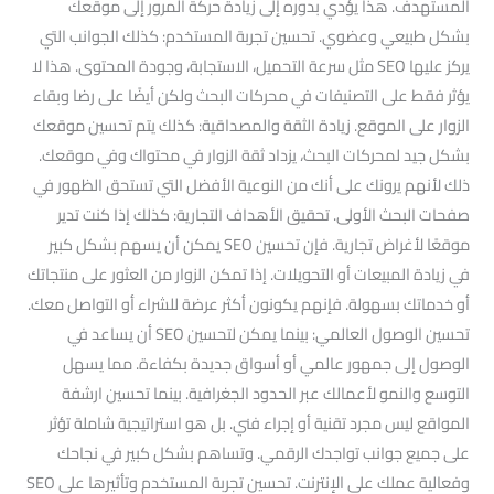
المستهدف. هذا يؤدي بدوره إلى زيادة حركة المرور إلى موقعك
بشكل طبيعي وعضوي. تحسين تجربة المستخدم: كذلك الجوانب التي
يركز عليها SEO مثل سرعة التحميل، الاستجابة، وجودة المحتوى. هذا لا
يؤثر فقط على التصنيفات في محركات البحث ولكن أيضًا على رضا وبقاء
الزوار على الموقع. زيادة الثقة والمصداقية: كذلك يتم تحسين موقعك
بشكل جيد لمحركات البحث، يزداد ثقة الزوار في محتواك وفي موقعك.
ذلك لأنهم يرونك على أنك من النوعية الأفضل التي تستحق الظهور في
صفحات البحث الأولى. تحقيق الأهداف التجارية: كذلك إذا كنت تدير
موقعًا لأغراض تجارية. فإن تحسين SEO يمكن أن يسهم بشكل كبير
في زيادة المبيعات أو التحويلات. إذا تمكن الزوار من العثور على منتجاتك
أو خدماتك بسهولة. فإنهم يكونون أكثر عرضة للشراء أو التواصل معك.
تحسين الوصول العالمي: بينما يمكن لتحسين SEO أن يساعد في
الوصول إلى جمهور عالمي أو أسواق جديدة بكفاءة. مما يسهل
التوسع والنمو لأعمالك عبر الحدود الجغرافية. بينما تحسين ارشفة
المواقع ليس مجرد تقنية أو إجراء فني. بل هو استراتيجية شاملة تؤثر
على جميع جوانب تواجدك الرقمي. وتساهم بشكل كبير في نجاحك
وفعالية عملك على الإنترنت. تحسين تجربة المستخدم وتأثيرها على SEO