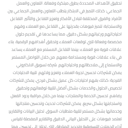
تحقيق الأهداف المحددة بطرق مبتكرة وفعالة. التعاون والعمل
الجماعي: كذلك التميز في الابتكار يتطلب التعاون والعمل الجماعي بين
الأفراد والفرق المختلفة لتبادل الأفكار وتعزيز التفاعل والتأثير. التفاعل
والاستجابة: تتميز فيوهات بقدرتها على التفاعل مع العملاء وفهم
احتياجاتهم ورغباتهم بشكل دقيق. مما يساعدها في تقديم حلول
مخصصة وفعالة تلبي توقعات العملاء وتحقق أهدافهم الرقمية. بناء
علاقات قوية مع العملاء: بينما التفاعل المستمر مع العملاء يساعد
في بناء علاقات قوية ومستدامة معهم. من خلال التواصل المستمر
والاستماع إلى ملاحظاتهم واحتياجاتهم. شركه تسويق الالكتروني
يمكن للشركات تحسين تجربة العملاء وتعزيز ولائهم. تلبية الاحتياجات
الفردية: كذلك بفهم احتياجات كل عميل بشكل فردي، يمكن للشركات
تخصيص الحلول والخدمات بشكل أفضل لتلبية توقعاتهم وتحقيق
رضاهم. تحسين الخدمة والمنتجات: بينما من خلال مراقبة ردود الفعل
واستجابتها بشكل سريع. يمكن للشركات تحديث وتحسين منتجاتها
وخدماتها بشكل مستمر لتلبية متطلبات السوق. تحليل البيانات والتقارير:
تعتمد فيوهات على التحليل البياني الدقيق والتقارير المفصلة لقياس
أداء الحملات التسويقية وتحديد المناطق التي تحتاج إلى تحسين. مما