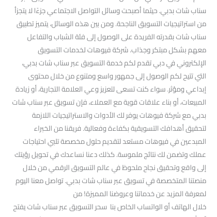
سناب شات بدبي. حيثما أصبحت وسائل التواصل الاجتماعي جزءًا لا يتجزأ
من استراتيجيات التسويق الناجحة. ومن بين هذه الوسائل، يتميز تطبيق
سناب شات بقدرته الفريدة على الوصول إلى فئة الشباب والتفاعل
معهم بشكل مبتكر وجذاب. شركة فيوهات لخدمات التسويق
الإلكتروني في دبي تقدم لكم خدمة التسويق عبر سناب شات بدبي،
التي تتيح لكم الوصول إلى جمهور واسع ومتنوع من خلال محتوى
إبداعي ومؤثر. سواء كنت تسعى لتعزيز وعي العلامة التجارية، أو زيادة
المبيعات، أو بناء علاقات قوية مع العملاء، فإن تسويق عبر سناب شات
بدبي مع شركة فيوهات يوفر لك الأدوات والاستراتيجيات اللازمة
لتحقيق أهدافك التسويقية بكفاءة وفعالية. فريقنا من الخبراء
المبدعين في فيوهات مستعد لتقديم حلول مخصصة تلبي احتياجات
عملك وتضمن لك نتائج ملموسة. كذلك دعنا نساعدك في تحويل رؤيتك
إلى واقع وتحقيق نجاح ملحوظ في عالم التسويق الرقمي من خلال
منصتنا المتخصصة في تسويق عبر سناب شات بدبي. تواصل معنا اليوم
لمعرفة المزيد عن خدماتنا وعروضنا المميزة! من
خلال الهاتف أو الواتساب الخاص بنا سحر التسويق عبر سناب شات يفتح