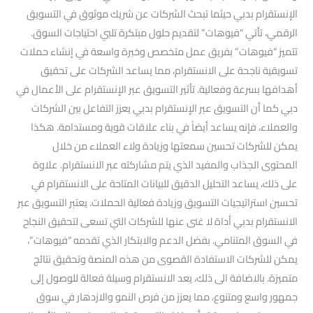
الإنستقرام بدبي حيثما تبحث الشركات عن شريك موثوق في التسويق
الرقمي، تأتي “فيوهات” لتقديم حلول مبتكرة تلبي احتياجات السوق.
تتميز “فيوهات” بفريق عمل متخصص وخبرة واسعة في إنشاء حملات
تسويقية ناجحة على الانستقرام، مما يساعد الشركات على تحقيق
أهدافها بسرعة وفعالية. تأثير التسويق عبر الإنستقرام على الأعمال في
دبي كما أن التسويق عبر الإنستقرام بدبي يعزز التفاعل بين الشركات
والعملاء، فإنه يساعد أيضاً في بناء علاقات قوية ومستدامة. هكذا
يمكن للشركات تحسين سمعتها وزيادة ولاء العملاء من خلال
المحتوى الجذاب والمفيد الذي يتم مشاركته عبر الانستقرام. علاوة
على ذلك، يساعد التحليل الدقيق للبيانات المتاحة على الانستقرام في
تحسين استراتيجيات التسويق وزيادة فعالية الحملات. يعتبر التسويق عبر
الانستقرام بدبي أداة لا غنى عنها للشركات التي تسعى لتحقيق النجاح
في السوق المتنامي. بفضل الدعم والابتكار الذي تقدمه “فيوهات”،
يمكن للشركات الاستفادة القصوى من هذه المنصة وتحقيق نتائج
متميزة. بالاضافة الى ذلك، يعد الانستقرام وسيلة فعالة للوصول إلى
جمهور واسع ومتنوع، مما يعزز من فرص النمو والازدهار في سوق