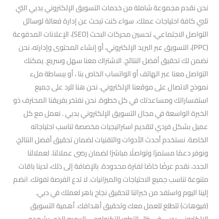
نحن نقدم مجموعة شاملة من خدمات التسويق الإلكتروني بدبي التي
تلبي كافة احتياجات عملك. سواء كنت تبحث عن إدارة فعالة لوسائل
التواصل الاجتماعي، تحسين محركات البحث (SEO)، الإعلانات المدفوعة
(PPC)، التسويق عبر البريد الإلكتروني، أو إنشاء المحتوى وإدارته، نحن
نضمن لك تحقيق أفضل النتائج. الاشتراك معنا سهل وسريع. يمكنك
التواصل معنا عبر الهاتف أو الواتساب الخاص بنا ، أو ببساطة ملء
نموذج الاتصال على موقعنا الإلكتروني. نحن هنا للرد على جميع
استفساراتك ومساعدتك في كل خطوة. نحن نفتخر بفريقنا المحترف ذو
الخبرة الواسعة في مجال التسويق الإلكتروني بدبي . نعمل مع كل
عميل بشكل فردي لتقديم استراتيجيات مخصصة تناسب احتياجاته
الخاصة. نستخدم أحدث الأدوات والتقنيات لضمان تحقيق أفضل النتائج،
ونوفر دعمًا مستمرًا وتواصلًا مباشرًا لضمان رضى عملائنا. لعملائنا
الجدد، نقدم عرضًا خاصًا لفترة محدودة. بالإضافة إلى ذلك، لدينا باقات
متنوعة تناسب جميع الاحتياجات والميزانيات. لا تدع الفرصة تفوتك. انضم
إلينا اليوم واستفد من خبراتنا لتحقيق نجاح باهر لعملك في دبي.
(فيوهات) تتطلع للعمل معك وتحقيق أهدافك. أهمية التسويق
الإلكتروني بدبي في ظل التطور التكنولوجي السريع الذي يشهده