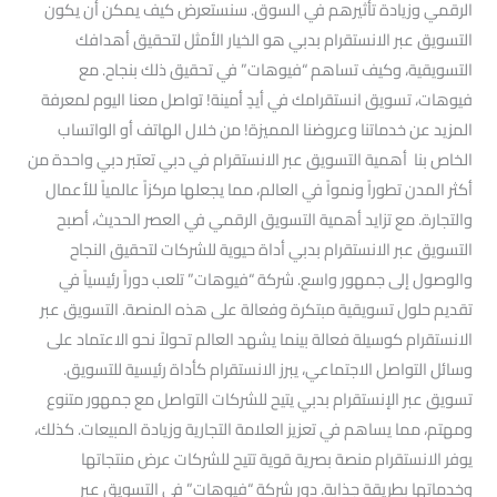
الرقمي وزيادة تأثيرهم في السوق. سنستعرض كيف يمكن أن يكون
التسويق عبر الانستقرام بدبي هو الخيار الأمثل لتحقيق أهدافك
التسويقية، وكيف تساهم “فيوهات” في تحقيق ذلك بنجاح. مع
فيوهات، تسويق انستقرامك في أيدٍ أمينة! تواصل معنا اليوم لمعرفة
المزيد عن خدماتنا وعروضنا المميزة! من خلال الهاتف أو الواتساب
الخاص بنا أهمية التسويق عبر الانستقرام في دبي تعتبر دبي واحدة من
أكثر المدن تطوراً ونمواً في العالم، مما يجعلها مركزاً عالمياً للأعمال
والتجارة. مع تزايد أهمية التسويق الرقمي في العصر الحديث، أصبح
التسويق عبر الانستقرام بدبي أداة حيوية للشركات لتحقيق النجاح
والوصول إلى جمهور واسع. شركة “فيوهات” تلعب دوراً رئيسياً في
تقديم حلول تسويقية مبتكرة وفعالة على هذه المنصة. التسويق عبر
الانستقرام كوسيلة فعالة بينما يشهد العالم تحولاً نحو الاعتماد على
وسائل التواصل الاجتماعي، يبرز الانستقرام كأداة رئيسية للتسويق.
تسويق عبر الإنستقرام بدبي يتيح للشركات التواصل مع جمهور متنوع
ومهتم، مما يساهم في تعزيز العلامة التجارية وزيادة المبيعات. كذلك،
يوفر الانستقرام منصة بصرية قوية تتيح للشركات عرض منتجاتها
وخدماتها بطريقة جذابة. دور شركة “فيوهات” في التسويق عبر