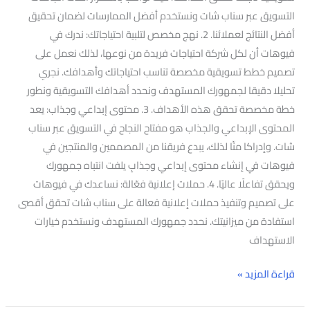
التسويق عبر سناب شات ونستخدم أفضل الممارسات لضمان تحقيق
أفضل النتائج لعملائنا. 2. نهج مخصص لتلبية احتياجاتك: ندرك في
فيوهات أن لكل شركة احتياجات فريدة من نوعها، لذلك نعمل على
تصميم خطط تسويقية مخصصة تناسب احتياجاتك وأهدافك. نجري
تحليلا دقيقا لجمهورك المستهدف ونحدد أهدافك التسويقية ونطور
خطة مخصصة تحقق هذه الأهداف. 3. محتوى إبداعي وجذاب: يعد
المحتوى الإبداعي والجذاب هو مفتاح النجاح في التسويق عبر سناب
شات. وإدراكا منّا لذلك، يبدع فريقنا من المصممين والمنتجين في
فيوهات في إنشاء محتوى إبداعي وجذابٍ يلفت انتباه جمهورك
ويحقق تفاعلًا عاليًا. 4. حملات إعلانية فعّالة: نساعدك في فيوهات
على تصميم وتنفيذ حملات إعلانية فعالة على سناب شات تحقق أقصى
استفادة من ميزانيتك. نحدد جمهورك المستهدف ونستخدم خيارات
الاستهداف
قراءة المزيد »