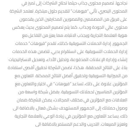
نجاحها. تصميم محتوى جذاب حيثما تحتاج الشركات إلى تميز في
المحتوى البصري، تأتي “فيوهات” لتقديم حلول مبتكرة. تعتمد الشركة
على فريق من المصممين والمصورين المحترفين الذين يقدمون
محتوى عالي الجودة وجذاب. كما يتم تصميم المحتوى بحيث يعكس
هوية العلامة التجارية ويجذب الانتباه، مما يعزز من التفاعل مع
الجمهور. إدارة الحملات التسويقية كذلك، تقدم “فيوهات” خدمات
إدارة الحملات التسويقية على انستقرام بدبي. تتضمن هذه الخدمات
إنشاء وإدارة الإعلانات المدفوعة، وتحليل الأداء، وتعديل الاستراتيجيات
بناءً على النتائج المحققة. هكذا، تضمن الشركة تحقيق أقصى استفادة
من الميزانية التسويقية وتحقيق أفضل النتائج الممكنة. التعاون مع
المؤثرين علاوة على ذلك، تساعد “فيوهات” في اختيار والتعاون مع
المؤثرين المناسبين لحملاتك التسويقية. بفضل شبكة واسعة من
العلاقات مع المؤثرين في مختلف المجالات، يمكن للشركة ضمان
وصول حملاتك إلى الجمهور المستهدف بشكل فعال. بالاضافة الى
ذلك، يساعد التعاون مع المؤثرين في زيادة الوعي بالعلامة التجارية
وتعزيز المبيعات. التدريب والدعم المستمر بالاضافة الى