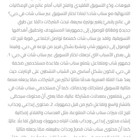
فيوهات، ودّع التسويق التقليدي وافتح الباب أمام عالمٍ من الإمكانيات
اللانهائية مع سناب شات! لماذا تختار التسويق عبر سناب شات في دبي؟
في عالمٍ رقميٍّ يتغير بوتيرةٍ سريعة، تبحث الشركات دائمًا عن طرقٍ
جديدةٍ وفعّالةٍ للوصول إلى جمهورها المستهدف وتحقيق أهدافها
التسويقية. ولقد برز سناب شات كمنصة تواصل اجتماعي قوية تتيح لك
الوصول إلى جمهورٍ شابٍ ونشطٍ بشكلٍ فريدٍ من نوعه في دبي. وفيما
يلي بعض الأسباب التي تجعلك تختار التسويق عبر سناب شات في دبي: 1.
جمهور شاب ومتفاعل: يتمتع سناب شات بقاعدة مستخدمين ضخمة
في دبي، تتكون بشكلٍ أساسي من الشباب النشطين على الإنترنت. حيث
يعدّ هذا الفئة العمرية هدفًا مثاليًا لكثير من الشركات، ممّا يجعله منصة
مثالية للتسويق لمنتجاتك وخدماتك. كما أنّ مستخدمي سناب شات في
دبي يتمتعون بمعدلات مشاركة عالية، ممّا يعني أنّ محتوىك سيحظى
بانتشارٍ واسعٍ وتفاعلٍ كبيرٍ من قبل جمهورك. 2. محتوى إبداعي وجذاب:
تتيح لك ميزات سناب شات المتنوعة، مثل العدسات والفلاتر، إمكانية
إنشاء محتوى إبداعي وجذاب يلفت انتباه جمهورك ويحقق تفاعلًا عاليًا.
كما أنّ محتوى سناب شات قصيرٌ وجذابٌ بطبيعته، ممّا يجعله مثاليًا