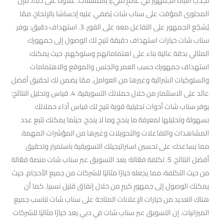
لجذب انتباه الجمهور في عالمٍ مليءٍ بالمشتتات. علاوةً على ذلك، فإنّ
المحتوى المؤقت على سناب شات يُضفي عليه إحساسًا بالإلحاح، ممّا
يُشجّع الجمهور على التفاعل معه على الفور. 3. استهداف دقيق: يوفر
سناب شات خيارات استهداف دقيقة تتيح لك الوصول إلى جمهورك
المثالي بدقة عالية بناء على اهتماماتهم وسلوكهم. حيث يمكنك
استهداف جمهورك حسب العمر والجنس والموقع والاهتمامات
والسلوكيات الشرائية وغيرها من العوامل. ممّا يضمن لك تحقيق أفضل
عائد على الاستثمار من خلال حملاتك التسويقية. 4. قياس وتحليل النتائج:
يوفر سناب شات أدوات تحليلية قوية تتيح لك قياس أداء حملاتك
بسهولة وتحليلها لمعرفة ما ينجح وما لا ينجح. حيثما يمكنك تتبع عدد
المشاهدات والتفاعلات والتحويلات وغيرها من المؤشرات المهمة.
مما يساعدك على تحسين استراتيجيتك التسويقية باستمرار وتحقيق
أفضل النتائج. 5. تكلفة فعّالة: يعد التسويق عبر سناب شات منصة فعّالة
من حيث التكلفة، مما يجعله خيارًا مثاليًا للشركات من جميع الأحجام. حيث
يمكنك الوصول إلى جمهورٍ كبيرٍ من خلال إنفاق قليل نسبيا. كما أن
هناك العديد من خيارات الإعلانات المتاحة على سناب شات تناسب جميع
الميزانيات. إن التسويق عبر سناب شات في دبي يعد خيارًا مثاليًا للشركات