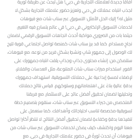
آفاقًا جديدة لعلامتك التجارية في دبي! هل تبحث عن طريقة ثورية
لجذب انتباه عملائك في دبي وتعزيز حضور علامتك التجارية بشكلٍ لا
مثيل له؟ إليك الحل الأمثل: التسويق عبر سناب شات مع فيوهات
لخدمات التسويق الإلكتروني في دبي! في عالم يتسارع فيه التغيير،
حيثما بات من الضروري مواكبة أحدث اتجاهات التسويق الرقمي لضمان
نجاحٍ مستدام. كما قد برز سناب شات كمنصة تواصل اجتماعي قوية تتيح
لك الوصول إلى جمهورٍ شابٍ ونشطٍ بشكلٍ فريدٍ من نوعه. مع فيوهات،
ستتمكن من: إنشاء محتوى جذابٍ وجذابٍ يلفت انتباه جمهورك على
الفور. استخدام ميزات سناب شات المتنوعة، مثل العدسات والفلاتر،
لإضفاء لمسةٍ إبداعية على حملاتك التسويقية. استهداف جمهورك
بدقةٍ عاليةٍ بناءً على اهتماماتهم وسلوكهم. قياس نتائج حملاتك
وتحليلها لضمان تحقيق أفضل عائدٍ على الاستثمار. مع فريقنا
المتخصص من خبراء التسويق عبر سناب شات، سنقوم بتصميم خطة
تسويقية مخصصة تناسب احتياجاتك وأهدافك. كما سنعمل على
تنفيذها بدقةٍ وكفاءةٍ لضمان تحقيق أفضل النتائج. لا تنتظر أكثر! تواصل
معنا اليوم واكتشف كيف يمكن لخدمات التسويق عبر سناب شات من
فيوهات أن تحدث ثورةً في حضور علامتك التجارية في دبي. مع