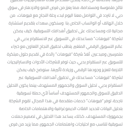
نتائج ملموسة ومستدامة، مما يعزز من فرص النمو والازدهار في سوق
دبي. لا تتردد في التواصل معنا اليوم لبدء رحلة النجاح مع فيوهات، من
خلال الهاتف أو الواتساب الخاص بنا وسنكون سعداء بتقديم استشارة
مجانية لك ومساعدتك على تحقيق أهدافك التسويقية. كيف يمكن
لشركة “فيوهات” مساعدتك في التسويق عبر الانستقرام بدبي في
عالم التسويق الرقمي المتغير، يتطلب تحقيق النجاح التعاون مع خبراء
متمرسين ومبدعين. تُعَدّ شركة “فيوهات” رائدة في تقديم حلول مبتكرة
للتسويق عبر انستقرام بدبي، حيث توفر للشركات الأدوات والاستراتيجيات
اللازمة لتعزيز وجودها الرقمي وزيادة تأثيرها. سنوضح كيف يمكن
لشركة “فيوهات” مساعدتك في تحقيق أهدافك التسويقية عبر
انستقرام بدبي. تحليل السوق والجمهور المستهدف بينما يكون التحليل
الدقيق للسوق والجمهور المستهدف أساساً لأي حملة تسويقية
ناجحة، توفر “فيوهات” خدمات متقدمة في هذا المجال. تقوم الشركة
بتحليل البيانات لتحديد الفئات الديموغرافية والاهتمامات الخاصة
بجمهورك المستهدف. كذلك، يساعد هذا التحليل في تصميم حملات
تسويقية تتناسب مع احتياجات واهتمامات الجمهور، مما يزيد من فرص