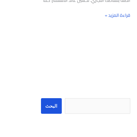
الصلة بنشاطك التجاري. تحسين عائد الاستثمار: كما
قراءة المزيد »
البحث
البحث