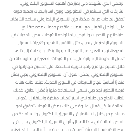
الرقمي الذي تشهده دبي يعزز من أهمية التسويق الإلكتروني.
الشركات التي تستثمر في التكنولوجيا وتبني استراتيجيات رقمية قوية
تحقق نجاحات كبيرة. هكذا، فإن التسويق الإلكتروني يساعد الشركات
على التواصل الفعال مع العملاء وتقديم خدمات مخصصة تلبي
احتياجاتهم. التحديات والفرص بينما تواجه الشركات بعض التحديات في
التسويق الإلكتروني بدبي، مثل التنافس الشديد وتغيرات السوق
السريعة، توجد العديد من الفرص للنمو والابتكار. بالإضافة إلى ذلك،
تعمل الحكومة الإماراتية على دعم الشركات الصغيرة والمتوسطة من
خلال تقديم حوافز وبرامج تدريبية تساعدها على تحسين مهاراتها في
التسويق الإلكتروني. يمكن القول أن التسويق الإلكتروني بدبي يمثل
عنصرًا أساسيًا لنجاح الشركات في السوق الحديث. حيثما كانت هناك
فرصة للتطور، نجد دبي تسعى للاستفادة منها بأفضل الطرق. كذلك،
يتطلب النجاح من خلاله تبني استراتيجيات مبتكرة واستغلال الأدوات
المتاحة بشكل فعال. علاوة على ذلك، يمكن للشركات تحقيق نمو
مستدام من خلال الاستثمار في التسويق الإلكتروني والاستفادة من
الفرص المتاحة في هذا المجال. أنواع التسويق الإلكتروني بدبي في
عصر التكنولوجيا الحديثة، أصبحت دبي واحدة من أبرز المدن التي تعتمد