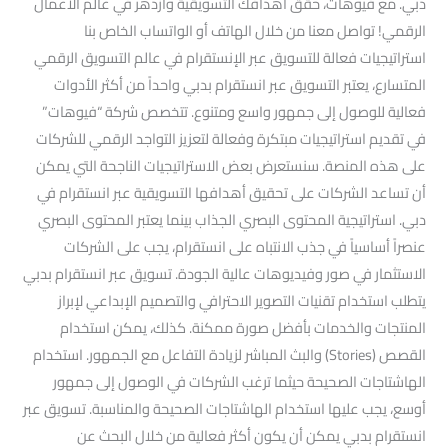
دبي. مع فيوهات، حقق أهدافك التسويقية وازدهر في عالم الأعمال
الرقمي! تواصل معنا من خلال الهاتف أو الواتساب الخاص بنا
استراتيجيات فعالة للتسويق عبر الإنستقرام في عالم التسويق الرقمي
المتسارع، يعتبر التسويق عبر انستقرام بدبي واحداً من أكثر الأدوات
فعالية للوصول إلى جمهور واسع ومتنوع. تتخصص شركة “فيوهات”
في تقديم استراتيجيات مبتكرة وفعالة لتعزيز التواجد الرقمي للشركات
على هذه المنصة. سنستعرض بعض الاستراتيجيات الناجحة التي يمكن
أن تساعد الشركات على تحقيق أهدافها التسويقية عبر انستقرام في
دبي. استراتيجية المحتوى البصري الجذاب بينما يعتبر المحتوى البصري
عنصراً أساسياً في جذب الانتباه على انستقرام، يجب على الشركات
الاستثمار في صور وفيديوهات عالية الجودة. تسويق عبر انستقرام بدبي
يتطلب استخدام تقنيات التصوير الاحترافي والتصميم الإبداعي لإبراز
المنتجات والخدمات بأفضل صورة ممكنة. كذلك، يمكن استخدام
القصص (Stories) والبث المباشر لزيادة التفاعل مع الجمهور. استخدام
الهاشتاجات الصحيحة حيثما ترغب الشركات في الوصول إلى جمهور
أوسع، يجب عليها استخدام الهاشتاجات الصحيحة والمناسبة. تسويق عبر
انستقرام بدبي يمكن أن يكون أكثر فعالية من خلال البحث عن