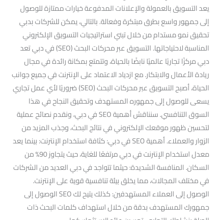
يعد التسويق بالعمولة والإعلانات المدفوعة خيارات ممتازة للوصول
إلى جمهور واسع بطرق مبتكرة وفعالة. بالتالي، يمكن للشركات بدبي
تحقيق نمو مستدام من خلال تبني استراتيجيات التسويق الإلكتروني
المناسبة لاحتياجاتها. التسويق عبر محركات البحث (SEO) في دبي تعد
دبي مركزًا تجاريًا عالميًا نابضًا بالحياة، وتتمتع بمكانة رائدة في مجال
ريادة الأعمال والابتكار. مع ازدياد الاعتماد على الإنترنت في جميع جوانب
الحياة، أصبح التسويق عبر محركات البحث (SEO) ضروريًا لأي عمل تجاري
يسعى للوصول إلى جمهوره المستهدف وتحقيق النجاح في هذا
السوق التنافسي. سنناقش أهمية SEO في دبي، ونقدم نصائح عملية
لتحسين ظهور موقعك الإلكتروني في نتائج البحث، وجذب المزيد من
الزوار والعملاء. أهمية SEO في دبي: كثافة استخدام الإنترنت: بينما يعد
معدل استخدام الإنترنت في دبي مرتفعًا للغاية، حيث يتجاوز 90% من
السكان. المنافسة الشديدة: حيثما تتواجد في دبي العديد من الشركات
في مختلف المجالات، مما يخلق بيئة تنافسية قوية على الإنترنت.
الوصول إلى العملاء المستهدفين: كذلك يتيح لك SEO الوصول إلى
جمهورك المستهدف بدقة من خلال استهداف كلمات البحث ذات