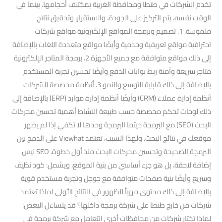
تخدم الشركات في طنطا ومحافظة الغربية بمختلف أحجامها. بينما في
الوقت نفسه، يتم التركيز على الجودة، والاستقرار، وتحقيق نتائج
ملموسة. 1. تصميم وبرمجة المواقع الإلكترونية مواقع شركات
احترافية مواقع تعريفية وخدمية وأيضًا مواقع متعددة اللغات بالإضافة
إلى ذلك مواقع متوافقة مع جميع الأجهزة 2. برمجة المتاجر الإلكترونية
متاجر سريعة وآمنة ربط بوابات الدفع وأيضًا تحسين تجربة المستخدم
بالإضافة إلى ذلك قابلية التوسع والنمو 3. أنظمة مخصصة للشركات
أنظمة إدارة عملاء (CRM) وأيضًا أنظمة إدارة موارد (ERP) بالإضافة إلى
ذلك لوحات تحكم مخصصة حسب طبيعة النشاط أهمية تحسين محركات
البحث (SEO) مع البرمجة حيثما البرمجة وحدها لا تكفي إذا لم يظهر
موقعك في نتائج البحث. ولهذا السبب، تعتمد Viewhat على الدمج بين
البرمجة الصحيحة وتحسين محركات البحث منذ أول خطوة. SEO ليس
إضافة لاحقة، بل هو جزء أساسي من بنية الموقع، ويشمل: كود نظيف
وسريع وأيضًا بنية صفحات متوافقة مع جوجل وتجربة مستخدم قوية
بالإضافة إلى ذلك محتوى مهيأ للظهور في النتائج الأولى لماذا تعتمد
شركات من خارج طنطا على شركة برمجة داخلها؟ قد يتساءل البعض:
لماذا تختار شركات من محافظات أخرى التعامل مع شركة برمجة في