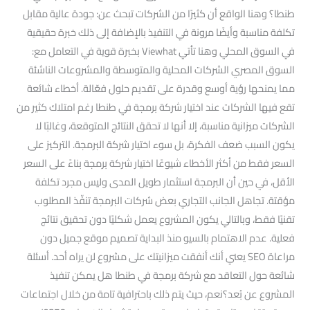
طنطا؟ وهنا الواقع أن كثيرًا من الشركات تبحث عن: جودة عالية مقابل
تكلفة مناسبة وأيضًا مرونة في التنفيذ بالإضافة إلى ذلك خبرة حقيقية
في السوق المحلي وهنا تأتي Viewhat بخبرة قوية في التعامل مع:
السوق المصري الشركات المحلية والمتوسطة والمشروعات الناشئة
مما يمنحها رؤية أوسع وقدرة على تقديم حلول فعّالة. أخطاء شائعة
تقع فيها الشركات عند اختيار شركة برمجة في طنطا رغم امتلاك كثير من
الشركات ميزانية مناسبة، إلا أنها لا تحقق النتائج المتوقعة، وغالبًا لا
يكون السبب ضعف الفكرة، بل سوء اختيار شركة البرمجة. التركيز على
السعر فقط من أكثر الأخطاء شيوعًا اختيار شركة برمجة بناءً على السعر
الأقل، في حين أن البرمجة استثمار طويل المدى وليس مجرد تكلفة
مؤقتة. تجاهل الجانب التجاري بعض شركات البرمجة تنفّذ المطلوب
تقنيًا فقط، وبالتالي يكون المشروع يعمل شكليًا دون تحقيق نتائج
فعلية. عدم الاهتمام بالسيو منذ البداية تصميم موقع جميل دون
مراعاة SEO يعني أنك أنفقت ميزانيتك على مشروع لن يراه أحد. أسئلة
شائعة حول التعاقد مع شركة برمجة في طنطا هل يمكن تنفيذ
المشروع عن بُعد؟نعم، حيث يتم ذلك باحترافية تامة من خلال اجتماعات