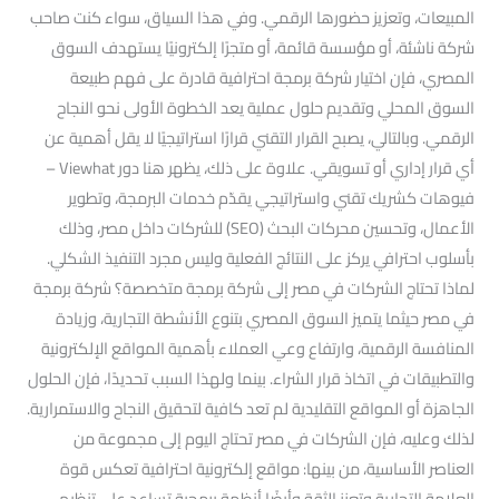
المبيعات، وتعزيز حضورها الرقمي. وفي هذا السياق، سواء كنت صاحب
شركة ناشئة، أو مؤسسة قائمة، أو متجرًا إلكترونيًا يستهدف السوق
المصري، فإن اختيار شركة برمجة احترافية قادرة على فهم طبيعة
السوق المحلي وتقديم حلول عملية يعد الخطوة الأولى نحو النجاح
الرقمي. وبالتالي، يصبح القرار التقني قرارًا استراتيجيًا لا يقل أهمية عن
أي قرار إداري أو تسويقي. علاوة على ذلك، يظهر هنا دور Viewhat –
فيوهات كشريك تقني واستراتيجي يقدّم خدمات البرمجة، وتطوير
الأعمال، وتحسين محركات البحث (SEO) للشركات داخل مصر، وذلك
بأسلوب احترافي يركز على النتائج الفعلية وليس مجرد التنفيذ الشكلي.
لماذا تحتاج الشركات في مصر إلى شركة برمجة متخصصة؟ شركة برمجة
في مصر حيثما يتميز السوق المصري بتنوع الأنشطة التجارية، وزيادة
المنافسة الرقمية، وارتفاع وعي العملاء بأهمية المواقع الإلكترونية
والتطبيقات في اتخاذ قرار الشراء. بينما ولهذا السبب تحديدًا، فإن الحلول
الجاهزة أو المواقع التقليدية لم تعد كافية لتحقيق النجاح والاستمرارية.
لذلك وعليه، فإن الشركات في مصر تحتاج اليوم إلى مجموعة من
العناصر الأساسية، من بينها: مواقع إلكترونية احترافية تعكس قوة
العلامة التجارية وتعزز الثقة وأيضًا أنظمة برمجية تساعد على تنظيم