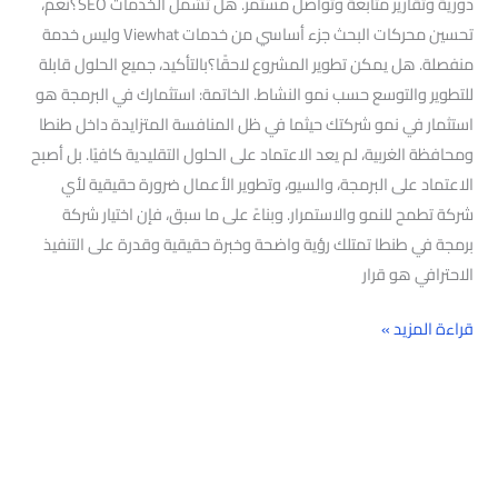
دورية وتقارير متابعة وتواصل مستمر. هل تشمل الخدمات SEO؟نعم،
تحسين محركات البحث جزء أساسي من خدمات Viewhat وليس خدمة
منفصلة. هل يمكن تطوير المشروع لاحقًا؟بالتأكيد، جميع الحلول قابلة
للتطوير والتوسع حسب نمو النشاط. الخاتمة: استثمارك في البرمجة هو
استثمار في نمو شركتك حيثما في ظل المنافسة المتزايدة داخل طنطا
ومحافظة الغربية، لم يعد الاعتماد على الحلول التقليدية كافيًا. بل أصبح
الاعتماد على البرمجة، والسيو، وتطوير الأعمال ضرورة حقيقية لأي
شركة تطمح للنمو والاستمرار. وبناءً على ما سبق، فإن اختيار شركة
برمجة في طنطا تمتلك رؤية واضحة وخبرة حقيقية وقدرة على التنفيذ
الاحترافي هو قرار
قراءة المزيد »