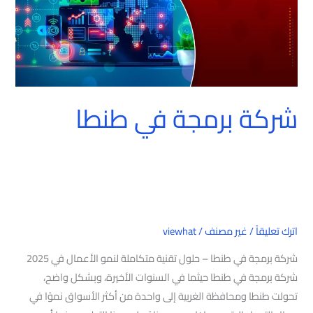
شركة برمجة في طنطا
اترك تعليقاً
/
غير مصنف
/
viewhat
شركة برمجة في طنطا – حلول تقنية متكاملة لنمو الأعمال في 2025
شركة برمجة في طنطا حيثما في السنوات الأخيرة، وبشكل واضح،
تحولت طنطا ومحافظة الغربية إلى واحدة من أكثر الأسواق نموًا في