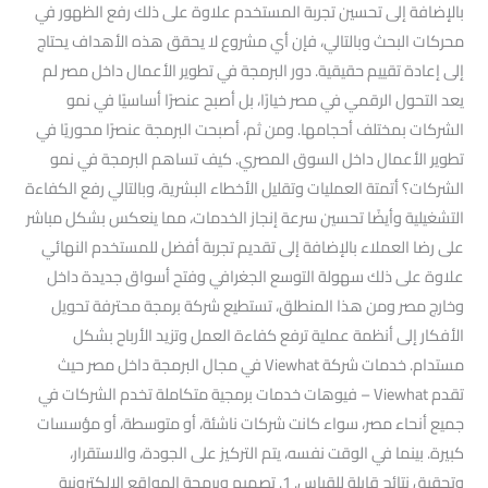
بالإضافة إلى تحسين تجربة المستخدم علاوة على ذلك رفع الظهور في
محركات البحث وبالتالي، فإن أي مشروع لا يحقق هذه الأهداف يحتاج
إلى إعادة تقييم حقيقية. دور البرمجة في تطوير الأعمال داخل مصر لم
يعد التحول الرقمي في مصر خيارًا، بل أصبح عنصرًا أساسيًا في نمو
الشركات بمختلف أحجامها. ومن ثم، أصبحت البرمجة عنصرًا محوريًا في
تطوير الأعمال داخل السوق المصري. كيف تساهم البرمجة في نمو
الشركات؟ أتمتة العمليات وتقليل الأخطاء البشرية، وبالتالي رفع الكفاءة
التشغيلية وأيضًا تحسين سرعة إنجاز الخدمات، مما ينعكس بشكل مباشر
على رضا العملاء بالإضافة إلى تقديم تجربة أفضل للمستخدم النهائي
علاوة على ذلك سهولة التوسع الجغرافي وفتح أسواق جديدة داخل
وخارج مصر ومن هذا المنطلق، تستطيع شركة برمجة محترفة تحويل
الأفكار إلى أنظمة عملية ترفع كفاءة العمل وتزيد الأرباح بشكل
مستدام. خدمات شركة Viewhat في مجال البرمجة داخل مصر حيث
تقدم Viewhat – فيوهات خدمات برمجية متكاملة تخدم الشركات في
جميع أنحاء مصر، سواء كانت شركات ناشئة، أو متوسطة، أو مؤسسات
كبيرة. بينما في الوقت نفسه، يتم التركيز على الجودة، والاستقرار،
وتحقيق نتائج قابلة للقياس. 1. تصميم وبرمجة المواقع الإلكترونية