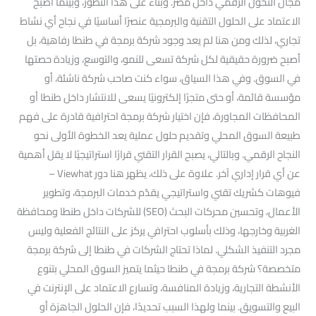
مجال التحول الرقمي داخل مصر. وبناءً على هذا التطور، وبينما أصبح
الاعتماد على الحلول التقنية والبرمجية عنصرًا أساسيًا في نجاح أي نشاط
تجاري، لذلك ومن هنا لم يعد وجود شركة برمجة في طنطا رفاهية، بل
أصبح ضرورة حقيقية لكل شركة تسعى للنمو، والتوسع، وزيادة حصتها
في السوق. وفي هذا السياق، سواء كنت صاحب شركة ناشئة، أو
مؤسسة قائمة، أو حتى متجرًا إلكترونيًا يسعى للانتشار داخل طنطا أو
المحافظات المجاورة، فإن اختيار شركة برمجة احترافية قادرة على فهم
طبيعة السوق المحلي وتقديم حلول عملية يعد الخطوة الأولى نحو
النجاح الرقمي. وبالتالي، يصبح القرار التقني قرارًا استراتيجيًا لا يقل أهمية
عن أي قرار إداري آخر. علاوة على ذلك، يظهر هنا دور Viewhat –
فيوهات كشريك تقني واستراتيجي يقدّم خدمات البرمجة، وتطوير
الأعمال، وتحسين محركات البحث (SEO) للشركات داخل طنطا ومحافظة
الغربية وخارجها، وذلك بأسلوب احترافي يركز على النتائج الفعلية وليس
مجرد التنفيذ الشكلي. لماذا تحتاج الشركات في طنطا إلى شركة برمجة
متخصصة؟ شركة برمجة في طنطا حيثما يتميز السوق المحلي بتنوع
الأنشطة التجارية، وزيادة المنافسة، وتسارع الاعتماد على الإنترنت في
البيع والتسويق. بينما ولهذا السبب تحديدًا، فإن الحلول الجاهزة أو