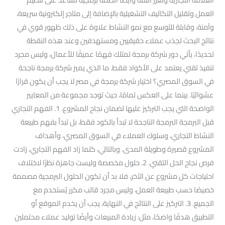
العمل وتقليل التكاليف التشغيلية بالإضافة إلى متاجر إلكترونية سريعة،
وآمنة، وقابلة للتوسع مع نمو النشاط علاوة على ذلك ظهور قوي في
نتائج البحث لجذب عملاء حقيقيين ومستهدفين وعند هذه النقطة
تحديدًا، يأتي دور شركة برمجة تمتلك فهمًا عميقًا للأعمال، وليس مجرد
تنفيذ تقني يعتمد على الأكواد فقط. ما الذي يميز شركة برمجة ناجحة
في السوق المصري؟ اختيار شركة برمجة في مصر لا يجب أن يكون قرارًا
عشوائيًا. بينما على العكس تمامًا، حيث توجد مجموعة من المعايير
الواضحة التي يجب التركيز عليها لضمان نجاح المشروع. 1. الفهم التجاري
قبل البرمجة البرمجة الناجحة لا تبدأ بالكود فقط، بل تبدأ بفهم طبيعة
النشاط التجاري، وسلوك العملاء في السوق المصري، وأهداف
المشروع قصيرة وطويلة المدى. وبالتالي، كلما زاد الفهم التجاري، زادت
فرص نجاح الحل التقني. 2. حلول مخصصة وليست جاهزة نظرًا لاختلاف
احتياجات كل مشروع عن الآخر، فلا بد أن تكون الحلول البرمجية مصممة
خصيصًا حسب طبيعة العمل، وليس مجرد قالب مكرر يُستخدم مع
الجميع. 3. التركيز على النتائج في النهاية، يجب أن يخدم الموقع أو
التطبيق هدفًا واضحًا، مثل: زيادة المبيعات وأيضًا توليد عملاء محتملين