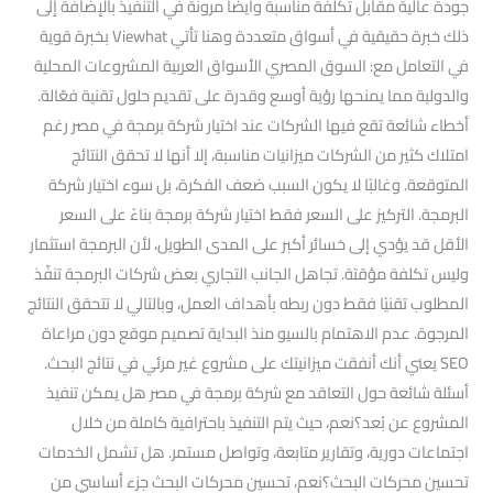
جودة عالية مقابل تكلفة مناسبة وأيضًا مرونة في التنفيذ بالإضافة إلى
ذلك خبرة حقيقية في أسواق متعددة وهنا تأتي Viewhat بخبرة قوية
في التعامل مع: السوق المصري الأسواق العربية المشروعات المحلية
والدولية مما يمنحها رؤية أوسع وقدرة على تقديم حلول تقنية فعّالة.
أخطاء شائعة تقع فيها الشركات عند اختيار شركة برمجة في مصر رغم
امتلاك كثير من الشركات ميزانيات مناسبة، إلا أنها لا تحقق النتائج
المتوقعة. وغالبًا لا يكون السبب ضعف الفكرة، بل سوء اختيار شركة
البرمجة. التركيز على السعر فقط اختيار شركة برمجة بناءً على السعر
الأقل قد يؤدي إلى خسائر أكبر على المدى الطويل، لأن البرمجة استثمار
وليس تكلفة مؤقتة. تجاهل الجانب التجاري بعض شركات البرمجة تنفّذ
المطلوب تقنيًا فقط دون ربطه بأهداف العمل، وبالتالي لا تتحقق النتائج
المرجوة. عدم الاهتمام بالسيو منذ البداية تصميم موقع دون مراعاة
SEO يعني أنك أنفقت ميزانيتك على مشروع غير مرئي في نتائج البحث.
أسئلة شائعة حول التعاقد مع شركة برمجة في مصر هل يمكن تنفيذ
المشروع عن بُعد؟نعم، حيث يتم التنفيذ باحترافية كاملة من خلال
اجتماعات دورية، وتقارير متابعة، وتواصل مستمر. هل تشمل الخدمات
تحسين محركات البحث؟نعم، تحسين محركات البحث جزء أساسي من