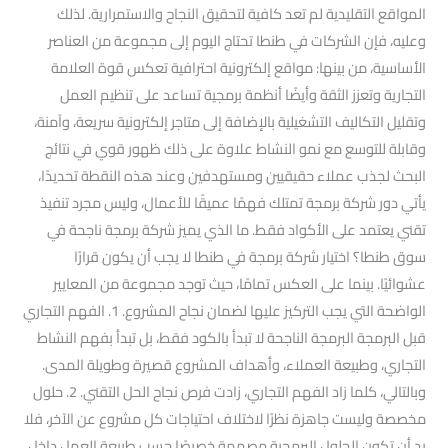
المواقع التقليدية لم تعد كافية لتحقيق النجاح والاستمرارية. لذلك
وعليه، فإن الشركات في طنطا تحتاج اليوم إلى مجموعة من العناصر
الأساسية، من بينها: مواقع إلكترونية احترافية تعكس قوة العلامة
التجارية وتعزز الثقة وأيضًا أنظمة برمجية تساعد على تنظيم العمل
وتقليل التكاليف التشغيلية بالإضافة إلى متاجر إلكترونية سريعة، وآمنة،
وقابلة للتوسع مع نمو النشاط علاوة على ذلك ظهور قوي في نتائج
البحث لجذب عملاء حقيقيين ومستهدفين وعند هذه النقطة تحديدًا،
يأتي دور شركة برمجة تمتلك فهمًا عميقًا للأعمال، وليس مجرد تنفيذ
تقني يعتمد على الأكواد فقط. ما الذي يميز شركة برمجة ناجحة في
سوق طنطا؟ اختيار شركة برمجة في طنطا لا يجب أن يكون قرارًا
عشوائيًا. بينما على العكس تمامًا، حيث توجد مجموعة من المعايير
الواضحة التي يجب التركيز عليها لضمان نجاح المشروع. 1. الفهم التجاري
قبل البرمجة البرمجة الناجحة لا تبدأ بالكود فقط، بل تبدأ بفهم النشاط
التجاري، وطبيعة العملاء، وأهداف المشروع قصيرة وطويلة المدى.
وبالتالي، كلما زاد الفهم التجاري، زادت فرص نجاح الحل التقني. 2. حلول
مخصصة وليست جاهزة نظرًا لاختلاف احتياجات كل مشروع عن الآخر، فلا
بد أن تكون الحلول البرمجية مصممة خصيصًا حسب طبيعة العمل داخل