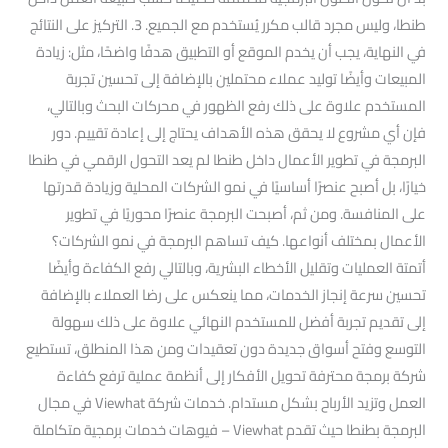
طنطا، وليس مجرد قالب مكرر يُستخدم مع الجميع. 3. التركيز على النتائج
في النهاية، يجب أن يخدم الموقع أو التطبيق هدفًا واضحًا، مثل: زيادة
المبيعات وأيضًا توليد عملاء محتملين بالإضافة إلى تحسين تجربة
المستخدم علاوة على ذلك رفع الظهور في محركات البحث وبالتالي،
فإن أي مشروع لا يحقق هذه الأهداف يحتاج إلى إعادة تقييم. دور
البرمجة في تطوير الأعمال داخل طنطا لم يعد التحول الرقمي في طنطا
خيارًا، بل أصبح عنصرًا أساسيًا في نمو الشركات المحلية وزيادة قدرتها
على المنافسة. ومن ثم، أصبحت البرمجة عنصرًا محوريًا في تطوير
الأعمال بمختلف أنواعها. كيف تساهم البرمجة في نمو الشركات؟
أتمتة العمليات وتقليل الأخطاء البشرية، وبالتالي رفع الكفاءة وأيضًا
تحسين سرعة إنجاز الخدمات، مما ينعكس على رضا العملاء بالإضافة
إلى تقديم تجربة أفضل للمستخدم النهائي علاوة على ذلك سهولة
التوسع وفتح أسواق جديدة دون تعقيدات ومن هذا المنطلق، تستطيع
شركة برمجة محترفة تحويل الأفكار إلى أنظمة عملية ترفع كفاءة
العمل وتزيد الأرباح بشكل مستدام. خدمات شركة Viewhat في مجال
البرمجة بطنطا حيث تقدم Viewhat – فيوهات خدمات برمجية متكاملة