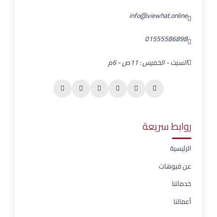
info@viewhat.online
01555586898
السبت - الخميس : 11ص - 6م
روابط سريعة
الرئيسية
عن فيوهات
خدماتنا
أعمالنا