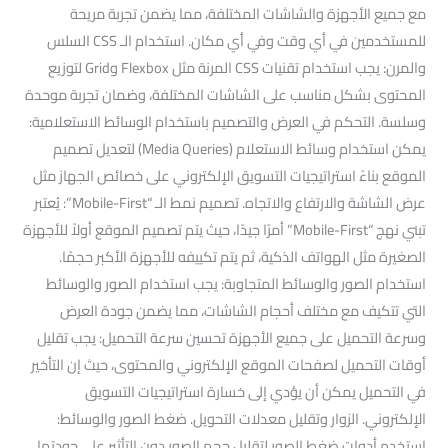
مع جميع الأجهزة والشاشات المختلفة، مما يضمن تجربة مريحة
للمستخدمين في أي وقت وفي أي مكان. استخدام الـ CSS السلس
والمرن: يجب استخدام تقنيات CSS المرنة مثل Flexbox وGrid لتوزيع
المحتوى بشكل مناسب على الشاشات المختلفة، وضمان تجربة موحدة
وسلسة. التحكم في العرض والتصميم باستخدام الوسائط الاستعلامية:
يمكن استخدام وسائط الاستعلام (Media Queries) لتعديل تصميم
الموقع بناءً استراتيجيات التسويق الإلكتروني على خصائص الجهاز مثل
عرض الشاشة والارتفاع والاتجاه. تصميم نمط الـ “Mobile-First”: يُعتبر
تبني نهج “Mobile-First” أمرًا جيدًا، حيث يتم تصميم الموقع أولاً للأجهزة
الصغيرة مثل الهواتف الذكية، ثم يتم تكييفه للأجهزة الأكبر حجمًا.
استخدام الصور والوسائط المتجاوبة: يجب استخدام الصور والوسائط
التي تتكيف مع مختلف أحجام الشاشات، مما يضمن جودة العرض
وسرعة التحميل على جميع الأجهزة تحسين سرعة التحميل: يجب تقليل
أوقات التحميل لصفحات الموقع الإلكتروني والمحتوى، حيث إن التأخير
في التحميل يمكن أن يؤدي إلى خسارة استراتيجيات التسويق
الإلكتروني. الزوار وتقليل معدلات التحويل. ضغط الصور والوسائط:
استخدم أدوات ضغط الصور لتقليل حجم الصور دون التأثير على جودتها.