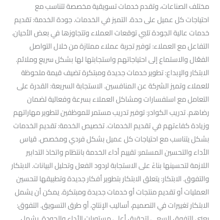
مختلف الصناعات، وتقدم خدمات تسويقية مخصصة تتناسب مع
احتياجات كل عميل على حدة. التميز في الخدمات. جودة الخدمة: تقديم
خدمات عالية الجودة تلبي توقعات العملاء وتتجاوزها في بعض الأحيان.
التفاعل مع العملاء: توفير تجربة عملاء ممتازة من خلال التواصل
الفعّال والاستماع إلى احتياجاتهم واستجابتها لها بشكل سريع وملائم.
الابتكار والإبداع: تطوير خدمات جديدة ومبتكرة تضيف قيمة ملحوظة
للعملاء وتميز الشركة عن المنافسين. الاستجابة السريعة: القدرة على
التعامل مع استفسارات ومشاكل العملاء بسرعة وفعالية لضمان
رضاهم. تدريب الكوادر: توفير تدريب مستمر للموظفين لتطوير مهاراتهم
وزيادة كفاءتهم في تقديم الخدمات. تخصيص الخدمة: تقديم الخدمات
بشكل يتناسب مع احتياجات كل عميل بشكل فردي ومخصص. قياس
الأداء والتحسين المستمر: تقييم أداء الخدمة بانتظام واتخاذ التدابير
اللازمة لتحسينها بناءً على الاستجابة لردود الفعل وتحليل البيانات. الابتكار
والتفوق. الابتكار: يتعلق الابتكار بتطوير أفكار جديدة وتطبيقها لتحسين
العمليات أو تقديم منتجات أو خدمات جديدة ومبتكرة. يمكن أن يشمل
الابتكار تغييرات في التصميم، أساليب الإنتاج، أو طرق التسويق. التفوق:
يعني التفوق السعي لتحقيق أعلى مستويات الأداء والجودة. يشمل