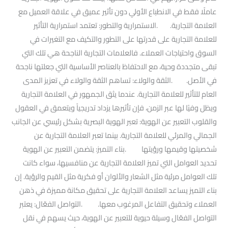
عاملًا فقط في الانطباع الأولي دون تأثير عميق في علاقة العميل مع
العلامة التجارية. .الاستمرارية والتطور: تعتمد استمرارية التأثير
للعلامة التجارية على قدرتها على التطور والتكيف مع التغيرات في
السوق واحتياجات العملاء. فالعلامات التجارية الناجحة هي تلك التي
تبقى متجددة وحية، مع الاحتفاظ بالعناصر الأساسية التي جعلتها ناجحة
في الأصل. .الثقة والولاء: تساهم الثقة والولاء في تعزيز المدى
العام للتأثير للعلامة التجارية. عندما يثق الجمهور في العلامة التجارية
ويظل وفيًا لها عبر الزمن، فإن تأثيرها يزداد تدريجياً ويتعمق في العقول
والقلوب التعبير عن الهوية: تعبر الهوية البصرية بشكل رئيسي عن الجانب
الجمالي والمرئي للعلامة التجارية. بينما تعبر العلامة التجارية عن
شخصيتها وقيمها ورؤيتها .بناء التميز: يتضمن التعبير عن الهوية
تحديد العوامل التي تميز العلامة التجارية عن منافسيها، سواء كانت
تلك العوامل مرئية مثل الشعار والألوان أو فكرية مثل القيم والرؤية. إن
بناء التميز يساعد العلامة التجارية على تحقيق مكانة مميزة في ذهن
العملاء وتحقيق التفاعل المرغوب معها. .التواصل الفعّال: يعتبر
التواصل الفعّال وسيلة حيوية للتعبير عن الهوية، حيث يسهم في نقل