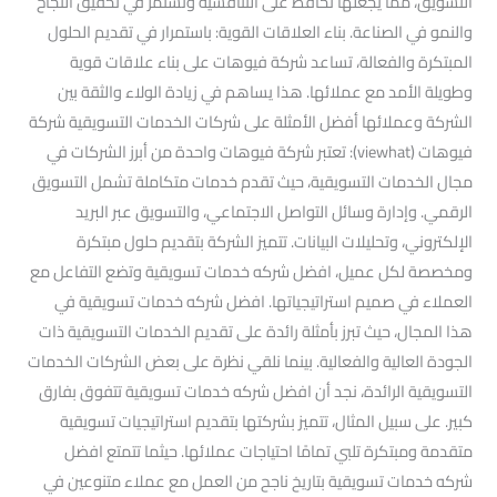
التسويق، مما يجعلها تحافظ على التنافسية وتستمر في تحقيق النجاح
والنمو في الصناعة. بناء العلاقات القوية: باستمرار في تقديم الحلول
المبتكرة والفعالة، تساعد شركة فيوهات على بناء علاقات قوية
وطويلة الأمد مع عملائها. هذا يساهم في زيادة الولاء والثقة بين
الشركة وعملائها أفضل الأمثلة على شركات الخدمات التسويقية شركة
فيوهات (viewhat): تعتبر شركة فيوهات واحدة من أبرز الشركات في
مجال الخدمات التسويقية، حيث تقدم خدمات متكاملة تشمل التسويق
الرقمي. وإدارة وسائل التواصل الاجتماعي، والتسويق عبر البريد
الإلكتروني، وتحليلات البيانات. تتميز الشركة بتقديم حلول مبتكرة
ومخصصة لكل عميل، افضل شركه خدمات تسويقية وتضع التفاعل مع
العملاء في صميم استراتيجياتها. افضل شركه خدمات تسويقية في
هذا المجال، حيث تبرز بأمثلة رائدة على تقديم الخدمات التسويقية ذات
الجودة العالية والفعالية. بينما نلقي نظرة على بعض الشركات الخدمات
التسويقية الرائدة، نجد أن افضل شركه خدمات تسويقية تتفوق بفارق
كبير. على سبيل المثال، تتميز بشركتها بتقديم استراتيجيات تسويقية
متقدمة ومبتكرة تلبي تمامًا احتياجات عملائها. حيثما تتمتع افضل
شركه خدمات تسويقية بتاريخ ناجح من العمل مع عملاء متنوعين في