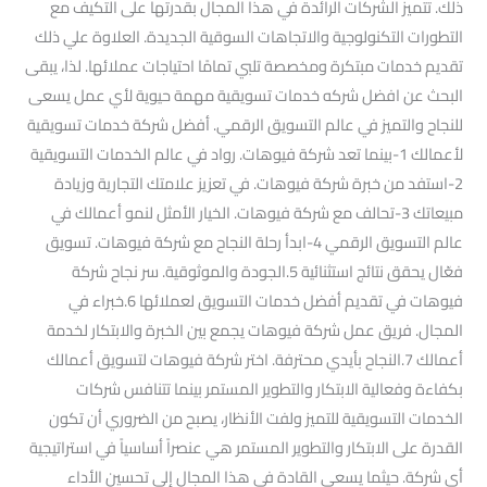
ذلك. تتميز الشركات الرائدة في هذا المجال بقدرتها على التكيف مع
التطورات التكنولوجية والاتجاهات السوقية الجديدة. العلاوة علي ذلك
تقديم خدمات مبتكرة ومخصصة تلبي تمامًا احتياجات عملائها. لذا، يبقى
البحث عن افضل شركه خدمات تسويقية مهمة حيوية لأي عمل يسعى
للنجاح والتميز في عالم التسويق الرقمي. أفضل شركة خدمات تسويقية
لأعمالك 1-بينما تعد شركة فيوهات. رواد في عالم الخدمات التسويقية
2-استفد من خبرة شركة فيوهات. في تعزيز علامتك التجارية وزيادة
مبيعاتك 3-تحالف مع شركة فيوهات. الخيار الأمثل لنمو أعمالك في
عالم التسويق الرقمي 4-ابدأ رحلة النجاح مع شركة فيوهات. تسويق
فعّال يحقق نتائج استثنائية 5.الجودة والموثوقية. سر نجاح شركة
فيوهات في تقديم أفضل خدمات التسويق لعملائها 6.خبراء في
المجال. فريق عمل شركة فيوهات يجمع بين الخبرة والابتكار لخدمة
أعمالك 7.النجاح بأيدي محترفة. اختر شركة فيوهات لتسويق أعمالك
بكفاءة وفعالية الابتكار والتطوير المستمر بينما تتنافس شركات
الخدمات التسويقية للتميز ولفت الأنظار، يصبح من الضروري أن تكون
القدرة على الابتكار والتطوير المستمر هي عنصراً أساسياً في استراتيجية
أي شركة. حيثما يسعى القادة في هذا المجال إلى تحسين الأداء