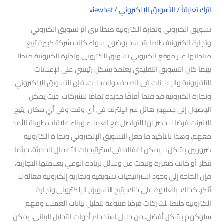
اترك تعليقاً
/
التسويق الإلكتروني
/
viewhat
تسويق الكتروني وتجارة الكترونية طنطا نرى أثر تسويق الكتروني
وتجارة الكترونية طنطا يتجسد بوضوح. سواء كانت شركة كبيرة تبيع
منتجاتها عبر موقع الكتروني.تسويق الكتروني وتجارة الكترونية طنطا
بينما كان التسويق التقليدي يعتمد بشكل رئيسي على الإعلانات
التلفزيونية والإعلانات في الصحف والمجلات. فإن التسويق الإلكتروني
وتجارة الكترونية قد فتحا أفاقًا جديدة تمامًا للشركات. حيث يمكن
الوصول إلى جمهور هائل عبر الإنترنت في أي وقت وفي أي مكان. يتيح
الإنترنت فرصًا لا حصر لها للتواصل مع العملاء وبناء علاقات طويلة الأمد
معهم، وهذا بالتأكيد ما جعل التسويق الإلكتروني وتجارة الكترونية
ضروريين بشكل لا يمكن إغفاله في استراتيجيات الأعمال الحديثة. حيثما
ننظر. أو كانت صغيرة وتبحث عن وسائل لزيادة الوعي بعلامتها التجارية،
فإن الحاجة إلى وجود استراتيجيات تسويقية وتجارية إلكترونية فعالة لا
تُنكر. كذلك. بالعلاوة على ذلك، يتيح التسويق الإلكتروني وتجارة
الكترونية طنطا للشركات فرصًا متنوعة لتحليل بيانات العملاء وفهم
سلوكهم بشكل أفضل. من خلال استخدام أدوات التحليل البياني، يمكن