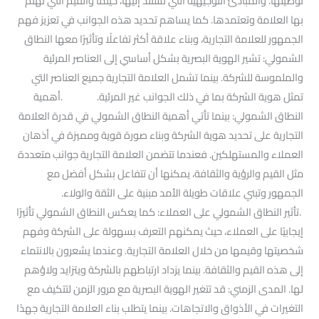
توصيلها. والمبادئ التوجيهية التي تستند إليها، حيثما والقيم التي تهتم
بها العلامة وتعتمدها. كما يساهم تحديد هذه الجوانب في تعزيز فهم
الجمهور للعلامة التجارية، وبناء علاقة أكثر تفاعلًا وتأثيرًا معها النطاق
الشمولي: تشير الهوية البصرية بشكل أساسي إلى العناصر المرئية
والملموسة للشركة. بينما تشمل العلامة التجارية جميع العناصر التي
تمثل هوية الشركة بما في ذلك الجوانب غير المرئية. .أهمية
النطاق الشمولي: بينما تأتي أهمية النطاق الشمولي في قدرة العلامة
التجارية على تحديد هوية الشركة وبناء صورة قوية ومميزة في أذهان
العملاء والمستهلكين. فعندما تتضمن العلامة التجارية جوانب متعددة
مثل القيم والرؤية والثقافة، يمكنها أن تتفاعل بشكل أفضل مع
الجمهور وتبني علاقات طويلة الأمد مبنية على الثقة والولاء.
.تأثير النطاق الشمولي على العملاء: كما يعكس النطاق الشمولي تأثيرًا
إيجابيًا على العملاء، حيث يمكنهم التعرف بسهولة على الشركة وفهم
شخصيتها وقيمها من خلال العلامة التجارية. وعندما يشعرون بالانتماء
إلى هذه القيم والثقافة. بينما يزداد ارتباطهم بالشركة ويتزايد ولاؤهم
لها. المدى الزمني: قد تتغير الهوية البصرية مع مرور الزمن لتتكيف مع
التغيرات في الأذواق والاتجاهات. بينما يتطلب بناء العلامة التجارية جهدًا