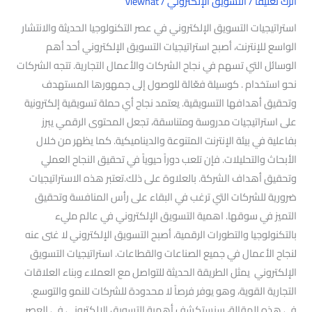
اترك تعليقاً
/
التسويق الإلكتروني
/
viewhat
استراتيجيات التسويق الإلكتروني في عصر التكنولوجيا الحديثة والانتشار
الواسع للإنترنت، أصبح استراتيجيات التسويق الإلكتروني أحد أهم
الوسائل التي تسهم في نجاح الشركات والأعمال التجارية. تتجه الشركات
نحو استخدام . كوسيلة فعّالة للوصول إلى جمهورها المستهدف
وتحقيق أهدافها التسويقية. يعتمد نجاح أي حملة تسويقية إلكترونية
على استراتيجيات مدروسة ومتناسقة، تجعل المحتوى الرقمي يبرز
بفاعلية في بيئة الإنترنت المتنوعة والديناميكية. كما يظهر من خلال
الأبحاث والتحليلات. فإن تلعب دوراً حيوياً في تحقيق النجاح العملي
وتحقيق أهداف الشركة. بالعلاوة على ذلك.تعتبر هذه الاستراتيجيات
ضرورية للشركات التي ترغب في البقاء على رأس المنافسة وتحقيق
التميز في سوقها. اهمية التسويق الإلكتروني في عالم مليء
بالتكنولوجيا والتطورات الرقمية، أصبح التسويق الإلكتروني لا غنى عنه
لنجاح الأعمال في جميع الصناعات والقطاعات. استراتيجيات التسويق
الإلكتروني يمثل الطريقة الحديثة للتواصل مع العملاء وبناء العلاقات
التجارية القوية، وهو يوفر فرصاً لا محدودة للشركات للنمو والتوسع.
في هذه المقالة، سنستكشف أهمية التسويق الإلكتروني في العصر