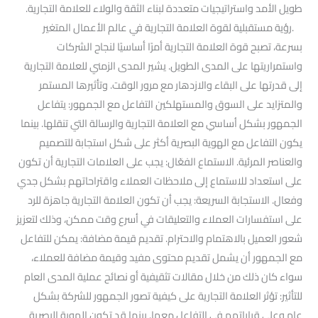
طويل الأمد واستراتيجيات متعددة لبناء الثقة والولاء للعلامة التجارية.
.رؤية مستقبلية لقوة العلامة التجارية في عالم الأعمال المتغير
بسرعة، تصبح قوة العلامة التجارية أمرًا أساسيًا لنجاح الشركات
واستمراريتها على المدى الطويل. يشير المدى الزمني للعلامة التجارية
إلى قدرتها على البقاء والازدهار مع مرور الوقت. وتأثيرها المستمر
والمتزايد على السوق والمستهلكين التفاعل مع الجمهور: يتفاعل
الجمهور بشكل أساسي مع العلامة التجارية والرسالة التي تنقلها. بينما
يكون التفاعل مع الهوية البصرية أكثر على شكل استجابة للتصميم
والعناصر المرئية. الاستماع الفعّال: يجب على العلامات التجارية أن تكون
على استعداد للاستماع إلى ملاحظات العملاء واقتراحاتهم بشكل جدي
وفعال. الاستجابة السريعة: يجب أن تكون العلامة التجارية جاهزة للرد
على استفسارات العملاء والتعليقات في أسرع وقت ممكن، وذلك لتعزيز
شعور العميل بالاهتمام والاحترام. تقديم قيمة مضافة: يمكن للتفاعل
مع الجمهور أن يشمل تقديم محتوى مفيد وقيمة مضافة للعملاء،
سواء كان ذلك من خلال مقالات تثقيفية أو نصائح عملية المدى العام
للتأثير: تؤثر العلامة التجارية على كيفية تصور الجمهور للشركة بشكل
عام وعلى قراراتهم في التفاعل معها. بينما قد تكون الهوية البصرية