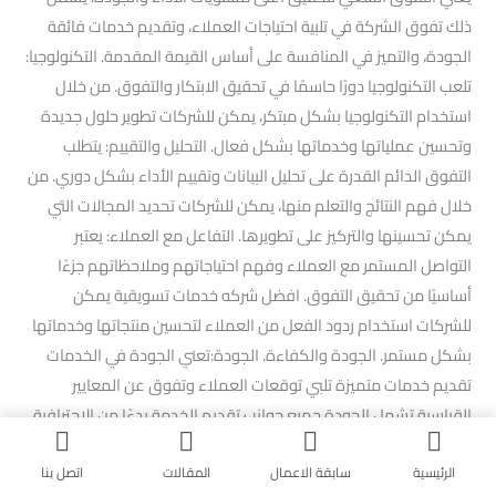
ذلك تفوق الشركة في تلبية احتياجات العملاء، وتقديم خدمات فائقة
الجودة، والتميز في المنافسة على أساس القيمة المقدمة. التكنولوجيا:
تلعب التكنولوجيا دورًا حاسمًا في تحقيق الابتكار والتفوق. من خلال
استخدام التكنولوجيا بشكل مبتكر، يمكن للشركات تطوير حلول جديدة
وتحسين عملياتها وخدماتها بشكل فعال. التحليل والتقييم: يتطلب
التفوق الدائم القدرة على تحليل البيانات وتقييم الأداء بشكل دوري. من
خلال فهم النتائج والتعلم منها، يمكن للشركات تحديد المجالات التي
يمكن تحسينها والتركيز على تطويرها. التفاعل مع العملاء: يعتبر
التواصل المستمر مع العملاء وفهم احتياجاتهم وملاحظاتهم جزءًا
أساسيًا من تحقيق التفوق. افضل شركه خدمات تسويقية يمكن
للشركات استخدام ردود الفعل من العملاء لتحسين منتجاتها وخدماتها
بشكل مستمر. الجودة والكفاءة. الجودة:تعني الجودة في الخدمات
تقديم خدمات متميزة تلبي توقعات العملاء وتفوق عن المعايير
القياسية.تشمل الجودة جميع جوانب تقديم الخدمة بدءًا من الاحترافية
وصولاً إلى جودة المنتج أو الخدمة النهائية التي يحصل عليها
العميل.يمكن قياس الجودة من خلال معايير مختلفة مثل معدلات
الرئيسية
سابقة الاعمال
المقالات
اتصل بنا