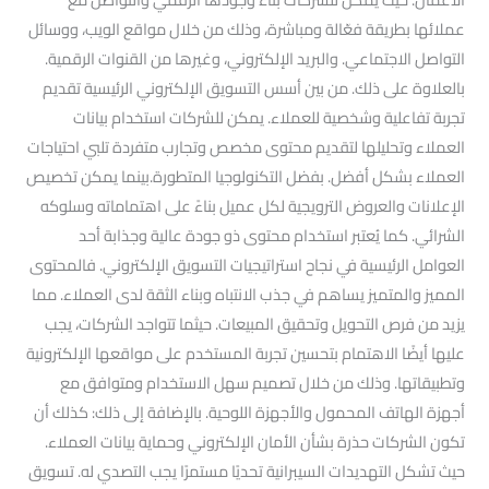
عملائها بطريقة فعّالة ومباشرة، وذلك من خلال مواقع الويب، ووسائل
التواصل الاجتماعي. والبريد الإلكتروني، وغيرها من القنوات الرقمية.
بالعلاوة على ذلك. من بين أسس التسويق الإلكتروني الرئيسية تقديم
تجربة تفاعلية وشخصية للعملاء. يمكن للشركات استخدام بيانات
العملاء وتحليلها لتقديم محتوى مخصص وتجارب متفردة تلبي احتياجات
العملاء بشكل أفضل. بفضل التكنولوجيا المتطورة.بينما يمكن تخصيص
الإعلانات والعروض الترويجية لكل عميل بناءً على اهتماماته وسلوكه
الشرائي. كما يُعتبر استخدام محتوى ذو جودة عالية وجذابة أحد
العوامل الرئيسية في نجاح استراتيجيات التسويق الإلكتروني. فالمحتوى
المميز والمتميز يساهم في جذب الانتباه وبناء الثقة لدى العملاء. مما
يزيد من فرص التحويل وتحقيق المبيعات. حيثما تتواجد الشركات، يجب
عليها أيضًا الاهتمام بتحسين تجربة المستخدم على مواقعها الإلكترونية
وتطبيقاتها. وذلك من خلال تصميم سهل الاستخدام ومتوافق مع
أجهزة الهاتف المحمول والأجهزة اللوحية. بالإضافة إلى ذلك: كذلك أن
تكون الشركات حذرة بشأن الأمان الإلكتروني وحماية بيانات العملاء.
حيث تشكل التهديدات السيبرانية تحديًا مستمرًا يجب التصدي له. تسويق