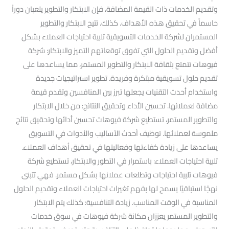
وتقديم الخدمات ذات القيمة المضافة، فإن الابتكار والتطوير يلعبان دوراً
حاسماً في تحقيق هذه الأهداف. كذلك. تتيح الابتكار والتطوير
المستمران لشركة الخدمات التسويقية تلبية احتياجات العملاء بشكل
أفضل وتقديم الحلول التي تفوق توقعاتهم التميز والابتكار: شركة
فيوهات تتمتع بثقافة الابتكار والتطوير المستمر، مما يساعدها على
تقديم حلول تسويقية مبتكرة وفريدة. تطوير استراتيجيات جديدة
واستخدام أحدث التقنيات يجعلها تبرز بين المنافسين وتقدم قيمة
مضافة لعملائها. تحسين الأداء وتحقيق النتائج: من خلال الابتكار
والتطوير المستمر، تستطيع شركة فيوهات تحسين أدائها وتحقيق نتائج
ملموسة لعملائها. توظيف أحدث الأساليب والأدوات في التسويق
يساعدها على زيادة كفاءتها وفعاليتها في تحقيق أهداف العملاء.
تلبية احتياجات العملاء: باستمرار في التطور والابتكار، تستطيع شركة
فيوهات تلبية احتياجات وتطلعات عملائها بشكل مستمر. فهي تتبنى
نهجًا استباقيًا يسمح لها بفهم تغيرات احتياجات العملاء وتقديم الحلول
المناسبة في الوقت المناسب. زيادة التنافسية: كذلك يتم الابتكار
والتطوير المستمر يعززان مكانة شركة فيوهات في سوق خدمات