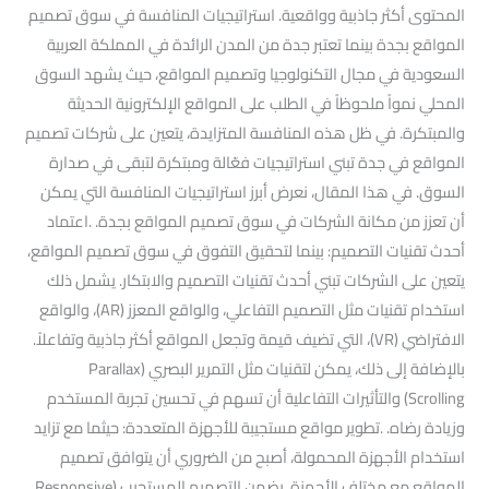
المحتوى أكثر جاذبية وواقعية. استراتيجيات المنافسة في سوق تصميم
المواقع بجدة بينما تعتبر جدة من المدن الرائدة في المملكة العربية
السعودية في مجال التكنولوجيا وتصميم المواقع، حيث يشهد السوق
المحلي نمواً ملحوظاً في الطلب على المواقع الإلكترونية الحديثة
والمبتكرة. في ظل هذه المنافسة المتزايدة، يتعين على شركات تصميم
المواقع في جدة تبني استراتيجيات فعّالة ومبتكرة لتبقى في صدارة
السوق. في هذا المقال، نعرض أبرز استراتيجيات المنافسة التي يمكن
أن تعزز من مكانة الشركات في سوق تصميم المواقع بجدة. .اعتماد
أحدث تقنيات التصميم: بينما لتحقيق التفوق في سوق تصميم المواقع،
يتعين على الشركات تبني أحدث تقنيات التصميم والابتكار. يشمل ذلك
استخدام تقنيات مثل التصميم التفاعلي، والواقع المعزز (AR)، والواقع
الافتراضي (VR)، التي تضيف قيمة وتجعل المواقع أكثر جاذبية وتفاعلاً.
بالإضافة إلى ذلك، يمكن لتقنيات مثل التمرير البصري (Parallax
Scrolling) والتأثيرات التفاعلية أن تسهم في تحسين تجربة المستخدم
وزيادة رضاه. .تطوير مواقع مستجيبة للأجهزة المتعددة: حيثما مع تزايد
استخدام الأجهزة المحمولة، أصبح من الضروري أن يتوافق تصميم
المواقع مع مختلف الأجهزة. يضمن التصميم المستجيب (Responsive