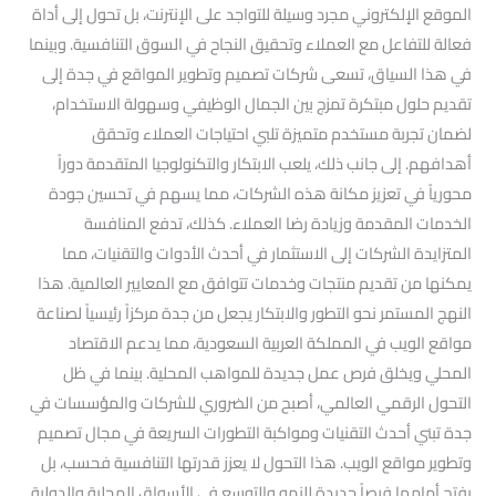
الموقع الإلكتروني مجرد وسيلة للتواجد على الإنترنت، بل تحول إلى أداة
فعالة للتفاعل مع العملاء وتحقيق النجاح في السوق التنافسية. وبينما
في هذا السياق، تسعى شركات تصميم وتطوير المواقع في جدة إلى
تقديم حلول مبتكرة تمزج بين الجمال الوظيفي وسهولة الاستخدام،
لضمان تجربة مستخدم متميزة تلبي احتياجات العملاء وتحقق
أهدافهم. إلى جانب ذلك، يلعب الابتكار والتكنولوجيا المتقدمة دوراً
محورياً في تعزيز مكانة هذه الشركات، مما يسهم في تحسين جودة
الخدمات المقدمة وزيادة رضا العملاء. كذلك، تدفع المنافسة
المتزايدة الشركات إلى الاستثمار في أحدث الأدوات والتقنيات، مما
يمكنها من تقديم منتجات وخدمات تتوافق مع المعايير العالمية. هذا
النهج المستمر نحو التطور والابتكار يجعل من جدة مركزاً رئيسياً لصناعة
مواقع الويب في المملكة العربية السعودية، مما يدعم الاقتصاد
المحلي ويخلق فرص عمل جديدة للمواهب المحلية. بينما في ظل
التحول الرقمي العالمي، أصبح من الضروري للشركات والمؤسسات في
جدة تبني أحدث التقنيات ومواكبة التطورات السريعة في مجال تصميم
وتطوير مواقع الويب. هذا التحول لا يعزز قدرتها التنافسية فحسب، بل
يفتح أمامها فرصاً جديدة للنمو والتوسع في الأسواق المحلية والدولية.