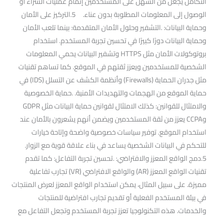
التكامل يجعل من السهل على المستخدمين إتمام عمليات الشراء أو
الوصول إلى المعلومات المطلوبة بدون عناء. 5.التركيز على الأمان
وحماية البيانات: .التشفير وحلول الأمان المتقدمة: بينما تلعب الأمان
وحماية البيانات دورًا كبيرًا في تحسين تجربة المستخدم. استخدام
بروتوكولات الأمان مثل HTTPS وتشفير البيانات يحمي المعلومات
الشخصية للمستخدمين ويعزز ثقتهم في الموقع. كما تساهم تقنيات
مثل جدران الحماية (Firewalls) وأنظمة الكشف عن التسلل (IDS) في
حماية الموقع من الهجمات والتهديدات الأمنية. .حماية الخصوصية
والامتثال للقوانين: كذلك الامتثال لقوانين حماية البيانات مثل GDPR
وCCPA يعزز من ثقة المستخدمين ويضمن أنهم يشعرون بالأمان عند
استخدام الموقع. توفير سياسات خصوصية واضحة وإتاحة خيارات
للتحكم في البيانات الشخصية يساعد في بناء علاقة قوية مع الزوار.
5.دمج الواقع المعزز والافتراضي: .تحسين تجربة التفاعل: كما تقدم
تقنيات الواقع المعزز (AR) والواقع الافتراضي (VR) تجارب تفاعلية
مميزة. على سبيل المثال، يمكن استخدام الواقع المعزز لعرض المنتجات
في بيئة المستخدم الفعلية أو تقديم تجارب افتراضية للمنتجات
والخدمات. هذه التكنولوجيا تعزز تجربة المستخدم وتجعل التفاعل مع