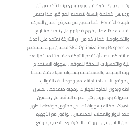
 في دبي؟ الخبرة في ووردبريس: بينما تأكد من أن
ردبريس كمنصة رئيسية لتصميم المواقع. هذا يضمن
مرونة وسهولة في إدارة المحتوى بعد التسليم. Portofolio: كما تحقق من معرض أعمال الشركة
ة. يساعد ذلك على فهم قدرتهم على تنفيذ مشاريع
 والتكنولوجيا: كما تأكد من أن الشركة تعتمد على أحدث
التقنيات في تصميم المواقع مثل Responsive Design وSEO Optimization لضمان تجربة مستخدم
نة: كما يجب أن تقدم الشركة دعمًا فنيًا مستمرًا بعد
نية والتحسينات اللاحقة للموقع. . سهولة الاستخدام
ه البسيطة والمستخدمة بسهولة. سواء كنت مبتدئًا
موقع يناسب احتياجاتك. مع وجود آلاف القوالب
ة وبدون الحاجة لمهارات برمجية متقدمة. . تحسين
 واحدة من أكبر مميزات ووردبريس هي قدرته الفائقة على تحسين
محركات البحث. بفضل الإضافات مثل Yoast SEO، يمكنك بسهولة تحسين محتوى موقعك ليظهر
عدد الزوار والعملاء المحتملين. . توافق مع الأجهزة
ر من الناس على الهواتف الذكية، يعد تصميم موقع