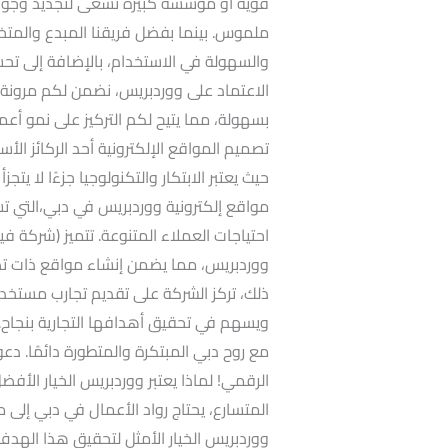
قوية أو مؤسسة كبيرة تسعى لتجديد وجودها
ملموس. بينما بفضل فريقنا المبدع والمت
والسهولة في الاستخدام، بالإضافة إلى تحس
الاعتماد على ووردبريس، نضمن لكم مرونة 
بسهولة، مما يتيح لكم التركيز على نمو أعم
تصميم المواقع الإلكترونية أحد الركائز ال
حيث يعتبر الابتكار والتكنولوجيا جزءًا لا ي
مواقع إلكترونية ووردبريس في دبي،التي تسع
احتياجات العملاء المتنوعة. تتميز (شركة ف
ووردبريس، مما يضمن إنشاء مواقع ذات تصم
ذلك، تركز الشركة على تقديم تجارب مستخد
ويسهم في تحقيق أهدافها التجارية بنجاح. ان
مع روح دبي المبتكرة والمتطورة دائمًا. د
الرقمي! لماذا يعتبر ووردبريس الخيار الأف
المتسارع، يحتاج رواد الأعمال في دبي إلى
ووردبريس الخيار الأمثل لتحقيق هذا الهدف، 