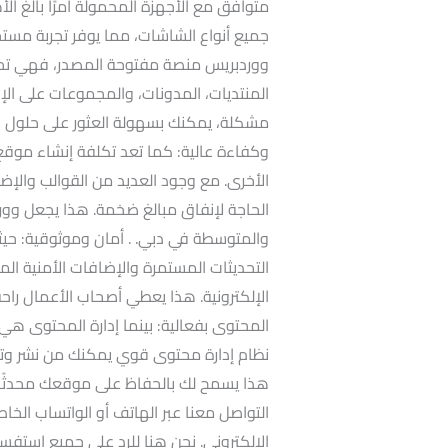
متوافق مع الأجهزة المحمولة أمرًا بالغ ال
جميع أنواع الشاشات، مما يوفر تجربة مست
ووردبريس منصة مفتوحة المصدر، فهي تح
المنتديات، المدونات، والمجموعات على ال
مشكلة، يمكنك بسهولة العثور على حلول 
وكفاءة عالية: كما تعد تكلفة إنشاء موقع
الأخرى. مع وجود العديد من القوالب والإ
الحاجة لإنفاق مبالغ ضخمة. هذا يجعل ووردبر
والمتوسطة في دبي. . أمان وموثوقية: حيث
التحديثات المستمرة والإضافات الأمنية ا
الإلكترونية. هذا يعطي أصحاب الأعمال راحة 
المحتوى بفعالية: بينما إدارة المحتوى ه
نظام إدارة محتوى قوي يمكنك من نشر وتع
هذا يسمح لك بالحفاظ على موقعك محدثًا وج
التواصل معنا عبر الهاتف أو الواتساب الخا
الإلكتروني. نحن هنا للرد على جميع اس