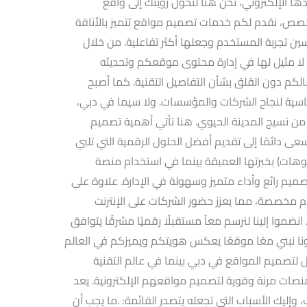
 الإلكتروني، نحن هنا لنحول رؤيتك إلى واقع
خصص، نقدم لكم خدمات تصميم مواقع تتميز بالأناقة
ين تجربة المستخدم وجعلها أكثر تفاعلية. من خلال
لا مثيل لها في إدارة محتوى موقعكم وتحديثه
الكم دون القلق بشأن التفاصيل التقنية. كما أصبح
أساسية لنجاح الشركات والمؤسسات. ولا سيما في دبي،
تجزأ من نسيج المدينة الحيوي. هنا تأتي أهمية تصميم
ى دائمًا إلى تقديم أفضل الحلول الرقمية التي تلبي
يوهات) بخبرتها العميقة بينما في استخدام منصة
يم رائع وأداء متميز وسهولة في الإدارة. علاوة على
م مخصصة، مما يعزز حضور الشركات على الإنترنت
ضموا إلينا لنرسم معاً مستقبلًا رقميًا مشرقًا يتوافق
عونا نبني معًا موقعًا يعكس هويتكم ويميزكم في العالم
ضل لتصميم المواقع في دبي بينما في عالم التقنية
 منصات مرنة وقوية لتصميم مواقعهم الإلكترونية. يعد
وإليك الأسباب التي تجعله يتصدر القائمة: .ما يجب أن