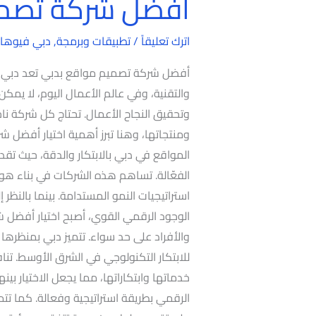
أفضل شركة تصمي
أفضل
شركة
تصميم
اترك تعليقاً
/
تطبيقات وبرمجة
,
دبي فيوها
مواقع
أفضل شركة تصميم مواقع بدبي تعد دبي واحد
بدبي
والتقنية، وفي عالم الأعمال اليوم، لا يمك
وتحقيق النجاح الأعمال. تحتاج كل شركة 
ومنتجاتها، وهنا تبرز أهمية اختيار أفضل
المواقع في دبي بالابتكار والدقة، حيث ت
الفعّالة. تساهم هذه الشركات في بناء هوي
استراتيجيات النمو المستدامة. بينما بالنظر 
الوجود الرقمي القوي، أصبح اختيار أفضل ش
والأفراد على حد سواء. تتميز دبي بمنظرها 
للابتكار التكنولوجي في الشرق الأوسط. ت
خدماتها وابتكاراتها، مما يجعل الاختيار بين
الرقمي بطريقة استراتيجية وفعالة. كما تتم