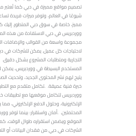
تصميم مواقع مميزة في دبي كما تُعتبر م
شيوعًا في العالم، وتوفر ميزات فريدة تس
مميز، خاصة في سوق دبي المتطور. إليك 
ووردبريس في دبي الاستفادة من هذه المي
مجموعة واسعة من القوالب والإضافات ال
لاحتياجات كل عميل. يمكن للشركات في دب
التجارية ومتطلبات المشروع بشكل دقيق. .
المستخدم البسيطة في ووردبريس، يمكن ل
يتيح لهم نشر المحتوى الجديد، وتحديث الص
خبرة فنية عميقة. .تكامل متقدم مع التطب
ووردبريس لتكامل موقعها مع تطبيقات خارج
الإلكترونية، وحلول الدفع الإلكتروني، مما
المحتملين. .أمان واستقرار: بينما توفر و
الموقع ويضمن استقراره طوال الوقت. كما يو
الشركات في دبي من فقدان البيانات أو الت