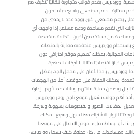
أهمية. ووردبريس يقدم قوالب متجاوبة تلقائيًا تتكيف مع
خدم ممتازة. . دعم مجتمعي واسع: حيثما كون
ظى بدعم مجتمعي كبير. يوجد عدد لا يحصى من
إنترنت التي تقدم مساعدة ودعم مستمر. إذا واجهت أي
ومساعدة من مستخدمين آخرين. . تكلفة منخفضة
 باستخدام ووردبريس منخفضة مقارنةً بالمنصات
ضافات المجانية، يمكنك تصميم موقع احترافي دون
يس خيارًا اقتصاديًا مثاليًا للشركات الصغيرة
ما ووردبريس يأخذ الأمان على محمل الجد. بفضل
لمتعددة، يمكنك الحفاظ على موقعك آمنًا من الهجمات
البال ويضمن حماية بياناتهم وبيانات عملائهم. . إدارة
ي أحد أهم جوانب تشغيل موقع ناجح. يوفر ووردبريس
ديل المقالات، الصور، والفيديوهات بسهولة وسرعة.
ذابًا للزوار. الاشتراك معنا سهل وسريع. يمكنك
ص بنا ، أو ببساطة ملء نموذج الاتصال على موقعنا
تفساراتك ومساعدتك في كل خطوة. كيف يسهل ووردبريس