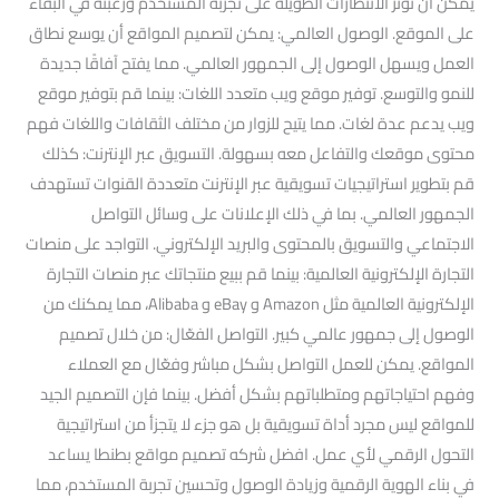
يمكن أن تؤثر الانتظارات الطويلة على تجربة المستخدم ورغبته في البقاء
على الموقع. الوصول العالمي: يمكن لتصميم المواقع أن يوسع نطاق
العمل ويسهل الوصول إلى الجمهور العالمي. مما يفتح آفاقًا جديدة
للنمو والتوسع. توفير موقع ويب متعدد اللغات: بينما قم بتوفير موقع
ويب يدعم عدة لغات. مما يتيح للزوار من مختلف الثقافات واللغات فهم
محتوى موقعك والتفاعل معه بسهولة. التسويق عبر الإنترنت: كذلك
قم بتطوير استراتيجيات تسويقية عبر الإنترنت متعددة القنوات تستهدف
الجمهور العالمي. بما في ذلك الإعلانات على وسائل التواصل
الاجتماعي والتسويق بالمحتوى والبريد الإلكتروني. التواجد على منصات
التجارة الإلكترونية العالمية: بينما قم ببيع منتجاتك عبر منصات التجارة
الإلكترونية العالمية مثل Amazon و eBay و Alibaba، مما يمكنك من
الوصول إلى جمهور عالمي كبير. التواصل الفعّال: من خلال تصميم
المواقع. يمكن للعمل التواصل بشكل مباشر وفعّال مع العملاء
وفهم احتياجاتهم ومتطلباتهم بشكل أفضل. بينما فإن التصميم الجيد
للمواقع ليس مجرد أداة تسويقية بل هو جزء لا يتجزأ من استراتيجية
التحول الرقمي لأي عمل. افضل شركه تصميم مواقع بطنطا يساعد
في بناء الهوية الرقمية وزيادة الوصول وتحسين تجربة المستخدم، مما