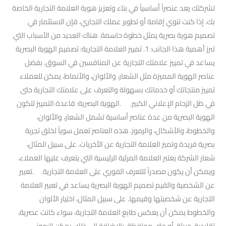
لشركتك يعد عنصراً أساسياً في بناء وتعزيز هوية العلامة التجارية الخاصة
بك. إذا كنت تنوي إقامة أو تطوير عملك التجاري، فإن الاستثمار في
تصميم هوية بصرية يمثل خطوة حاسمة. هناك العديد من الأسباب التي
تبرز أهمية هذا الجانب: 1. تمييز العلامة التجارية: تصميم الهوية البصرية
يساعد في تمييز علامتك التجارية عن المنافسين في السوق. بفضل
عناصر الهوية المميزة مثل الشعار، والألوان، والأنماط، يمكن للعملاء
تمييز منتجاتك أو خدماتك بسهولة والتعرف على علامتك التجارية حتى
في ظل الزحام الإعلاني الكبير. .الهوية البصرية: قاعدة التمييز تتكون
الهوية البصرية من عدة عناصر أساسية تشمل الشعار، والألوان،
والخطوط، والأشكال، والرموز. هذه العناصر تعمل سوياً لخلق تجربة
بصرية فريدة وتميز العلامة التجارية عن الأخريات. على سبيل المثال،
شعار الشركة يعتبر العلامة المرئية الرئيسية التي يتعرف عليها العملاء،
ويمكن أن يكون مصدراً للتعرف الفوري على العلامة التجارية. .تعبير
عن الشخصية والقيم تصميم الهوية البصرية يساعد في تعبير العلامة
التجارية عن شخصيتها وقيمها. على سبيل المثال، اختيار الألوان
والخطوط يمكن أن يعكس طابع العلامة التجارية، سواء كانت عصرية،
تقليدية، جريئة، أو حتى محافظة. بالإضافة إلى ذلك، يمكن للرموز