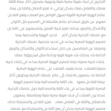
التجاريين أن لديك هوية بصرية متينة ومهنية، يصبحون أكثر عرضة للثقة
بعملك والتعامل معك بشكل إيجابي. 4. تعزيز الاتصال والتفاعل: بينما
عناصر الهوية البصرية القوية تسهل التواصل مع العملاء وتعزز التفاعل
معهم. عن طريق استخدام عناصر متناسقة في التصميم مثل الألوان
والأشكال والرموز، يمكنك تعزيز تجربة العميل وتشجيعهم على التفاعل
مع علامتك التجارية بشكل أكبر. .تحديد الهوية والشخصية بينما
تصميم الهوية البصرية يساعد في تحديد شخصية علامتك التجارية
وتميزها عن المنافسين. من خلال استخدام الألوان والأشكال والرموز
الخاصة بك، يمكنك بناء هوية قوية وجاذبة تمثل قيم ورؤية عملك.
.إنشاء تجربة مميزة حيثما تصميم الهوية البصرية يساعد في إنشاء تجربة
مميزة للعملاء. عندما يتعرف العملاء على عناصر الهوية البصرية
الخاصة بك، يشعرون بالانتماء إلى عالم علامتك التجارية ويكونون أكثر
عرضة للتفاعل معها. .بناء الثقة والمصداقية بينما تصميم الهوية
البصرية القوية يساعد في بناء الثقة والمصداقية حول علامتك التجارية.
عندما يرى العملاء أن لديك هوية بصرية متينة ومتناسقة، يشعرون
بالاطمئنان والثقة في التعامل معك. .تعزيز التفاعل والمشاركة كذلك
تصميم الهوية البصرية يمكن أن يعزز التفاعل والمشاركة مع علامتك