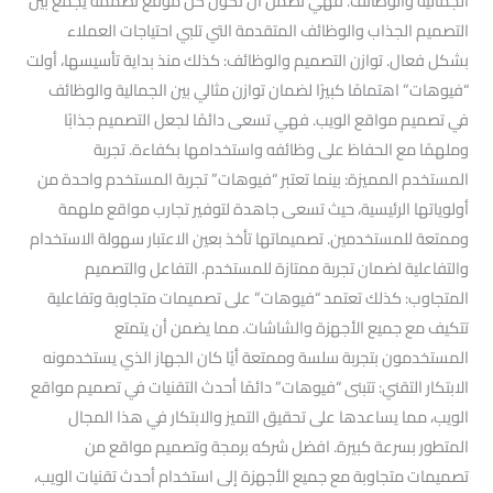
الجمالية والوظائف. فهي تضمن أن تكون كل موقع تصممه يجمع بين
التصميم الجذاب والوظائف المتقدمة التي تلبي احتياجات العملاء
بشكل فعال. توازن التصميم والوظائف: كذلك منذ بداية تأسيسها، أولت
“فيوهات” اهتمامًا كبيرًا لضمان توازن مثالي بين الجمالية والوظائف
في تصميم مواقع الويب. فهي تسعى دائمًا لجعل التصميم جذابًا
وملهمًا مع الحفاظ على وظائفه واستخدامها بكفاءة. تجربة
المستخدم المميزة: بينما تعتبر “فيوهات” تجربة المستخدم واحدة من
أولوياتها الرئيسية، حيث تسعى جاهدة لتوفير تجارب مواقع ملهمة
وممتعة للمستخدمين. تصميماتها تأخذ بعين الاعتبار سهولة الاستخدام
والتفاعلية لضمان تجربة ممتازة للمستخدم. التفاعل والتصميم
المتجاوب: كذلك تعتمد “فيوهات” على تصميمات متجاوبة وتفاعلية
تتكيف مع جميع الأجهزة والشاشات. مما يضمن أن يتمتع
المستخدمون بتجربة سلسة وممتعة أيًا كان الجهاز الذي يستخدمونه
الابتكار التقني: تتبنى “فيوهات” دائمًا أحدث التقنيات في تصميم مواقع
الويب، مما يساعدها على تحقيق التميز والابتكار في هذا المجال
المتطور بسرعة كبيرة. افضل شركه برمجة وتصميم مواقع من
تصميمات متجاوبة مع جميع الأجهزة إلى استخدام أحدث تقنيات الويب،