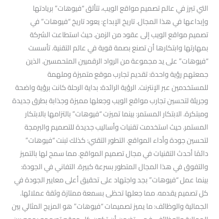
التي تبرز في عالم تصميم مواقع الويب، تتألق “فيوهات” بريادتها
وإبداعها في هذا المجال. تاريخ الإبداع: يعود تاريخ “فيوهات” في
تصميم مواقع الويب إلى عقود من الزمن. حيث استطاعت الشركة
بمهارتها وابتكارها أن تصنع بصمة قوية في عالم التقنية. تأسست
“فيوهات” على يد مجموعة من الرواد الرقميين المتحمسين. الذين
جمعتهم رؤية واحدة: تقديم تجارب موقع متميزة وملهمة
للمستخدمين عبر الإنترنت. الرؤية الرائدة: بداية الرحلة كانت برؤية واضحة
وجريئة لتحسين تجارب مواقع الويب وجعلها مميزة وجذابة بطرق جديدة
ومبتكرة. الابتكار المستمر: بينما تميزت “فيوهات” بالتزامها بالابتكار
المستمر. حيث استخدمت تقنيات وأساليب جديدة للتصميم والبرمجة
لتحسين جودة وأداء المواقع. التطور التقني: كذلك تبنت “فيوهات”
دائمًا أحدث التقنيات في مجال تصميم المواقع. مما سمح لها بالتميز
والتفوق في هذا المجال المتطور بسرعة كبيرة. التفاني في الجودة:
بينما عمل “فيوهات” بجد واجتهاد على تحقيق أعلى معايير الجودة في
كل تصميم يقدمه. مما جعلها تحظى بسمعة ممتازة وثقة عملائها.
الجمالية والوظائف: ما يميز تصميمات “فيوهات” هو المزيج المثالي بين