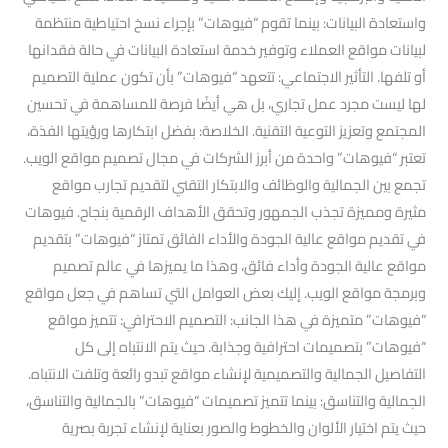
واستعادة البيانات: بينما تقوم “فيوهات” بإجراء نسخ احتياطية منتظمة
لبيانات مواقع العملاء وتوفير خدمة استعادة البيانات في حالة فقدانها
أو تلفها. التأثير الاجتماعي: تتعهد “فيوهات” بأن تكون عملية التصميم
لها ليست مجرد عمل تجاري، بل هي أيضًا فرصة للمساهمة في تحسين
المجتمع وتعزيز التوعية التقنية. الخلاصة: بفضل ابتكارها ورؤيتها الفذة،
تعتبر “فيوهات” واحدة من أبرز الشركات في مجال تصميم مواقع الويب.
تجمع بين الجمالية والوظائف والابتكار التقني لتقديم تجارب مواقع
مثيرة ومميزة تجذب الجمهور وتحقق الأهداف الرقمية بنجاح. فيوهات
في تقديم مواقع عالية الجودة والأداء الفائق تمتاز “فيوهات” بتقديم
مواقع عالية الجودة وأداء فائق، وهذا ما يميزها في عالم تصميم
وبرمجة مواقع الويب. إليك بعض العوامل التي تساهم في جعل مواقع
“فيوهات” متميزة في هذا الجانب: التصميم الاحترافي: تتميز مواقع
“فيوهات” بتصميمات احترافية وجذابة. حيث يتم الانتباه إلى كل
التفاصيل الجمالية والتصميمية لإنشاء مواقع تبدو رائعة وتلفت الانتباه.
الجمالية والتناسق: بينما تتميز تصميمات “فيوهات” بالجمالية والتناسق،
حيث يتم اختيار الألوان والخطوط والصور بعناية لإنشاء تجربة بصرية