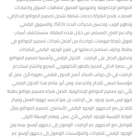
المواقع الإلكترونية. وتفهمها العميق لمتطلبات السوق واحتياجات
العملاء. تقدم الشركة خدمات شاملة تشمل تصميم المواقع الاحترافي،
وتطوير الويب، وتحسين محركات البحث (SEO). والتسويق الرقمي.
والدعم الفني المستمر. من خلال هذه المقالة. سنستكشف أسباب
تفوق شركة فيوهات كواحدة من أفضل شركات تصميم المواقع في
بطنطا، وكيف تساهم خدماتها في تعزيز الوجود الرقمي للشركات
وتحقيق النجاح على الإنترنت. التحول الرقمي وأهمية تصميم المواقع
في عصرنا الحالي المميز بالتطور التكنولوجي السريع وانتشار استخدام
الإنترنت في كل جوانب الحياة، أصبح التحول الرقمي ضرورة لأي عمل أو
مؤسسة تسعى للنجاح والازدهار. ومن أبرز عناصر هذا التحول الرقمي
يأتي دور تصميم المواقع الإلكترونية. افضل شركه تصميم مواقع بطنطا
فهو ليس مجرد وجود على الإنترنت بل هو تجسيد لهوية العمل ومركز
للتفاعل مع الجمهور. الوجود الرقمي الأساسي: تصميم المواقع يمثل
البوابة الرئيسية للوجود الرقمي لأي عمل. ويعتبر الوسيلة الأولى
للتواصل مع الجمهور عبر الإنترنت. الوصول إلى جمهور أوسع: بينما يتيح
الوجود الرقمي للشركات والمؤسسات الوصول إلى جمهور أوسع عبر