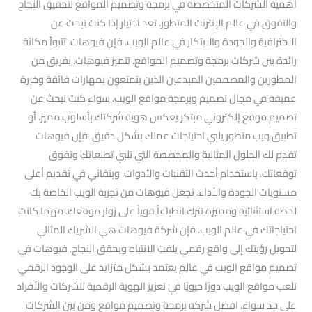
أهمية الشركات المتخصصة في برمجة وتصميم المواقع لتحقيق النجاح
والتفوق في عالم الإنترنت المتطور. تعد اختيار إذا كنت تبحث عن
الاحترافية والجودة والابتكار في عالم الويب. فإن فيوهات تتبوأ مكانة
رائدة بين شركات برمجة وتصميم المواقع. تتميز فيوهات. بفريق من
المطورين والمصممين المبدعين الذين يتمتعون بمهارات فائقة وخبرة
عميقة في مجال تصميم وبرمجة مواقع الويب. سواء كنت تبحث عن
تصميم موقع إلكتروني مبتكر يعكس هوية شركتك بأسلوب مميز. أو
تطبيق ويب متطور يلبي احتياجات عملك بشكل دقيق. فإن فيوهات
تقدم لك الحلول المثالية والمخصصة التي تلبي تطلعاتك وتفوق
توقعاتك. باستخدام أحدث التقنيات والأدوات. وبتفاني في تقديم أعلى
مستويات الجودة والأداء. تجعل فيوهات من تجربة الويب الخاصة بك
لحظة استثنائية ومميزة تترك انطباعاً قوياً على زوار موقعك. مهما كانت
احتياجاتك في عالم الويب. فإن شركة فيوهات هي الشريك المثالي
لتحويل رؤيتك إلى واقع رقمي يلفت الانتباه ويحقق النجاح. فيوهات في
تصميم مواقع الويب في عالم يعتمد بشكل متزايد على الوجود الرقمي،
تلعب مواقع الويب دورًا حيويًا في تعزيز الهوية الرقمية للشركات والأفراد
على حد سواء. افضل شركه برمجة وتصميم مواقع ومن بين الشركات