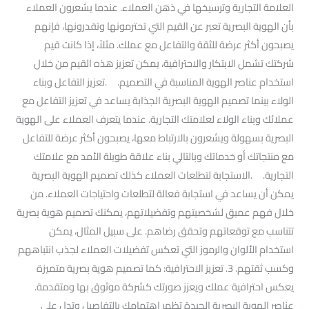
العلامة التجارية وترسيخها في ذهن العملاء. عندما يشعرون العملاء
بأن الهوية البصرية تعبر عن القيم التي تحترمونها وتقدرونها، فإنهم
يصبحون أكثر عرضة للثقة والتفاعل مع عملك. مثلاً، إذا كانت قيم
شركتك تشمل الابتكار والاحترافية، يمكن تعزيز هذه القيم من خلال
استخدام عناصر الهوية المناسبة في التصميم. .تعزيز التفاعل وبناء
الولاء بينما تصميم الهوية البصرية الجذابة يساعد في تعزيز التفاعل مع
عملائك وبناء الولاء لعلامتك التجارية. عندما يتعرف العملاء على الهوية
البصرية بسهولة ويشعرون بالارتباط معها، يصبحون أكثر عرضة للتفاعل
مع منتجاتك أو خدماتك وبالتالي بناء علاقة طويلة الأمد مع علامتك
التجارية. .الاستجابة لتطلعات العملاء كذلك تصميم الهوية البصرية
يمكن أن يساعد في استجابة فعالة لتطلعات واحتياجات العملاء. من
خلال فهم عميق لشخصيتهم وتفضيلاتهم، يمكنك تصميم هوية بصرية
تتناسب مع توقعاتهم وتحقق رضاهم. على سبيل المثال، يمكن
استخدام الألوان والرموز التي تعكس تفضيلات العملاء لجذب انتباههم
وكسب ثقتهم. 3. تعزيز الاحترافية: كما تصميم هوية بصرية متميزة
يعكس احترافية عملك ويعزز صورتك كشركة موثوق بها ومتقدمة.
عناصر الهوية البصرية الجيدة تظهر اهتمامك بالتفاصيل وتدل على