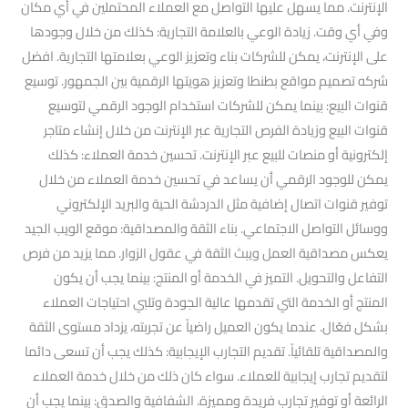
الإنترنت. مما يسهل عليها التواصل مع العملاء المحتملين في أي مكان
وفي أي وقت. زيادة الوعي بالعلامة التجارية: كذلك من خلال وجودها
على الإنترنت، يمكن للشركات بناء وتعزيز الوعي بعلامتها التجارية. افضل
شركه تصميم مواقع بطنطا وتعزيز هويتها الرقمية بين الجمهور. توسيع
قنوات البيع: بينما يمكن للشركات استخدام الوجود الرقمي لتوسيع
قنوات البيع وزيادة الفرص التجارية عبر الإنترنت من خلال إنشاء متاجر
إلكترونية أو منصات للبيع عبر الإنترنت. تحسين خدمة العملاء: كذلك
يمكن للوجود الرقمي أن يساعد في تحسين خدمة العملاء من خلال
توفير قنوات اتصال إضافية مثل الدردشة الحية والبريد الإلكتروني
ووسائل التواصل الاجتماعي. بناء الثقة والمصداقية: موقع الويب الجيد
يعكس مصداقية العمل ويبث الثقة في عقول الزوار. مما يزيد من فرص
التفاعل والتحويل. التميز في الخدمة أو المنتج: بينما يجب أن يكون
المنتج أو الخدمة التي تقدمها عالية الجودة وتلبي احتياجات العملاء
بشكل فعّال. عندما يكون العميل راضياً عن تجربته، يزداد مستوى الثقة
والمصداقية تلقائياً. تقديم التجارب الإيجابية: كذلك يجب أن تسعى دائما
لتقديم تجارب إيجابية للعملاء. سواء كان ذلك من خلال خدمة العملاء
الرائعة أو توفير تجارب فريدة ومميزة. الشفافية والصدق: بينما يجب أن