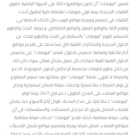
تضمن “فيوهات” أن تكون مواقعها دائمًا على الجبهة الرقمية. تطبيق
التقنيات الجديدة: بينما تولي فيوهات اهتمامًا كبيرًا لتطبيق أحدث
التقنيات في تصميم وبرمجة مواقع الويب، مثل الذكاء الاصطناعي،
وتعلم الآلة، والواقع المعزز، والواقع الافتراضي، وغيرها. البحث والتطوير
المستمر: تقوم “فيوهات” بالاستثمار في البحث والتطوير للبحث عن
الحلول الجديدة والابتكارات التقنية التي تساعدها على تقديم مواقع
أكثر تفاعلية وفعالية. تخصيص الحلول: تعتمد “فيوهات” على تخصيص
الحلول التقنية لتلبية احتياجات كل عميل بشكل فعال. سواء كان ذلك
من خلال تطوير تطبيقات مخصصة أو تكامل الحلول الموجودة. الدعم
والصيانة: لا تنتهي علاقة “فيوهات” مع عملائها بعد تسليم المشروع.
بل توفر الشركة دعمًا متميزًا وخدمات صيانة لضمان استمرارية ونجاح
مواقع العملاء على المدى الطويل. دعم فني 24/7: بينما توفر
“فيوهات” دعمًا فنيًا على مدار الساعة. طوال أيام الأسبوع، حيث يمكن
للعملاء الاتصال بفريق الدعم لحل المشكلات والاستفسارات في أي
وقت. صيانة منتظمة: كذلك تقدم “فيوهات” خدمات صيانة منتظمة
لمواقع العملاء. افضل شركه برمجة وتصميم مواقع تشمل التحديثات
الأمنية والبرمجية وإصلاح الأخطاء الفنية وتحسينات الأداء. نسخ احتياطي