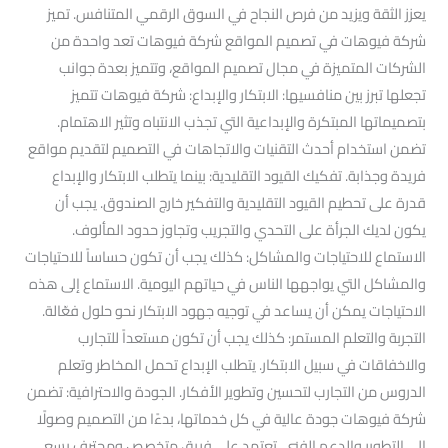
يعزز الثقة ويزيد من فرص النجاح في السوق الرقمي المتنافس. تميز
شركة فيوهات في تصميم المواقع شركة فيوهات تعد واحدة من
الشركات المتميزة في مجال تصميم المواقع، وتتميز بعدة جوانب
تجعلها تبرز بين منافسيها: الابتكار والإبداع: شركة فيوهات تتميز
بتصميماتها المبتكرة والإبداعية التي تجذب الانتباه وتثير الاهتمام.
تضمن استخدام أحدث التقنيات والاتجاهات في التصميم لتقديم مواقع
فريدة وجذابة. تفكيك القيود التقليدية: بينما يتطلب الابتكار والإبداع
قدرة على تحطيم القيود التقليدية والتفكير خارج الصندوق. يجب أن
يكون لديك الجرأة على التحدي والتجريب وتجاوز حدود المألوف.
الاستماع للاحتياجات والمشاكل: كذلك يجب أن تكون حساساً للاحتياجات
والمشاكل التي يواجهها الناس في حياتهم اليومية. الاستماع إلى هذه
الاحتياجات يمكن أن يساعد في توجيه جهود الابتكار نحو حلول فعّالة.
التجربة والتعلم المستمر: كذلك يجب أن تكون مستعداً للتجارب
والاخفاقات في سبيل الابتكار. يتطلب الإبداع تحمل المخاطر وتعلم
الدروس من التجارب لتحسين وتطوير الأفكار. الجودة والاحترافية: تضمن
شركة فيوهات جودة عالية في كل خدماتها، بدءًا من التصميم وصولًا
إلى التطوير والدعم الفني. تعتمد على فريق متخصص ومحترف يسعى