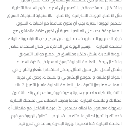
والأشكال المستخدمة في التصميم أن تعبر عن قيم العلامة التجارية
مثل الابتكار، الجودة، الاحترافية، والابتكار. .الاستجابة لاحتياجات السوق
تصميم الهوية البصرية يجب أن يكون متناغماً مع احتياجات السوق
المستهدفة. يجب على العناصر البصرية أن تكون جاذبة وتتماشى مع
ذوق الجمهور المستهدف، مما يزيد من فرص جذب الانتباه وبناء الولاء
للعلامة التجارية. .ترسيخ الهوية في الذاكرة من خلال استخدام عناصر
الهوية البصرية بشكل متكرر ومتناسق في جميع جوانب التسويق
والاتصال، يمكن للعلامة التجارية ترسيخ نفسها في ذاكرة العملاء
بشكل أفضل. على سبيل المثال، يمكن استخدام الشعار والألوان في
المواد الإعلانية، والموقع الإلكتروني، والمنتجات، وحتى في تجربة
العملاء، مما يعزز التعرف على العلامة التجارية وتعزيز التمييز. 2. بناء
الثقة والاعتراف: تصميم هوية بصرية قوية يساهم في بناء الثقة بين
عملائك وعلامتك التجارية. عندما يتعرف العملاء على علامتك التجارية
بسهولة ويعرفون ما تمثله، يصبحون أكثر عرضة للتفاعل مع منتجاتك أو
خدماتك والتمييز لصالح علامتك في ذهنهم. .تطابق الهوية مع قيم
العلامة التجارية كما تصميم الهوية البصرية يساعد في تعزيز قيم