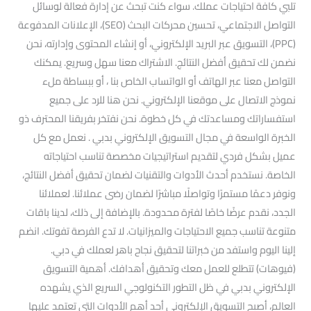
تلبي كافة احتياجات عملك. سواء كنت تبحث عن إدارة فعالة لوسائل
التواصل الاجتماعي، تحسين محركات البحث (SEO)، الإعلانات المدفوعة
(PPC)، التسويق عبر البريد الإلكتروني، أو إنشاء المحتوى وإدارته، نحن
نضمن لك تحقيق أفضل النتائج. الاشتراك معنا سهل وسريع. يمكنك
التواصل معنا عبر الهاتف أو الواتساب الخاص بنا ، أو ببساطة ملء
نموذج الاتصال على موقعنا الإلكتروني. نحن هنا للرد على جميع
استفساراتك ومساعدتك في كل خطوة. نحن نفتخر بفريقنا المحترف ذو
الخبرة الواسعة في مجال التسويق الإلكتروني بدبي . نعمل مع كل
عميل بشكل فردي لتقديم استراتيجيات مخصصة تناسب احتياجاته
الخاصة. نستخدم أحدث الأدوات والتقنيات لضمان تحقيق أفضل النتائج،
ونوفر دعمًا مستمرًا وتواصلًا مباشرًا لضمان رضى عملائنا. لعملائنا
الجدد، نقدم عرضًا خاصًا لفترة محدودة. بالإضافة إلى ذلك، لدينا باقات
متنوعة تناسب جميع الاحتياجات والميزانيات. لا تدع الفرصة تفوتك. انضم
إلينا اليوم واستفد من خبراتنا لتحقيق نجاح باهر لعملك في دبي.
(فيوهات) تتطلع للعمل معك وتحقيق أهدافك. أهمية التسويق
الإلكتروني بدبي في ظل التطور التكنولوجي السريع الذي يشهده
العالم، أصبح التسويق الإلكتروني أحد أهم الأدوات التي تعتمد عليها