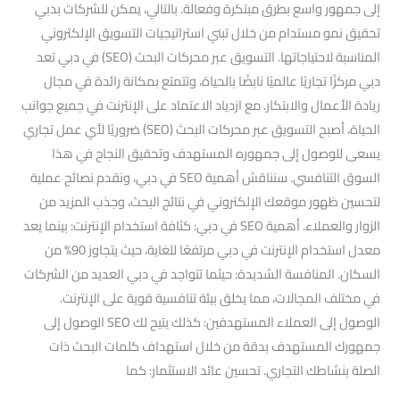
إلى جمهور واسع بطرق مبتكرة وفعالة. بالتالي، يمكن للشركات بدبي
تحقيق نمو مستدام من خلال تبني استراتيجيات التسويق الإلكتروني
المناسبة لاحتياجاتها. التسويق عبر محركات البحث (SEO) في دبي تعد
دبي مركزًا تجاريًا عالميًا نابضًا بالحياة، وتتمتع بمكانة رائدة في مجال
ريادة الأعمال والابتكار. مع ازدياد الاعتماد على الإنترنت في جميع جوانب
الحياة، أصبح التسويق عبر محركات البحث (SEO) ضروريًا لأي عمل تجاري
يسعى للوصول إلى جمهوره المستهدف وتحقيق النجاح في هذا
السوق التنافسي. سنناقش أهمية SEO في دبي، ونقدم نصائح عملية
لتحسين ظهور موقعك الإلكتروني في نتائج البحث، وجذب المزيد من
الزوار والعملاء. أهمية SEO في دبي: كثافة استخدام الإنترنت: بينما يعد
معدل استخدام الإنترنت في دبي مرتفعًا للغاية، حيث يتجاوز 90% من
السكان. المنافسة الشديدة: حيثما تتواجد في دبي العديد من الشركات
في مختلف المجالات، مما يخلق بيئة تنافسية قوية على الإنترنت.
الوصول إلى العملاء المستهدفين: كذلك يتيح لك SEO الوصول إلى
جمهورك المستهدف بدقة من خلال استهداف كلمات البحث ذات
الصلة بنشاطك التجاري. تحسين عائد الاستثمار: كما