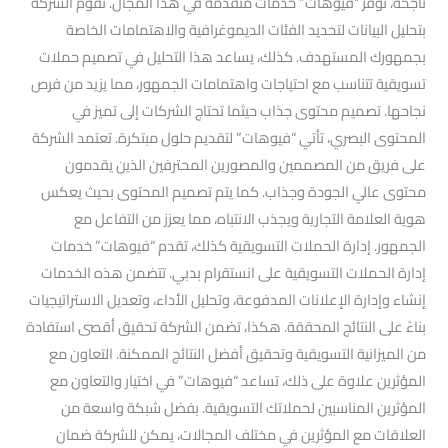
ناجحة، توفر “فيوهات” خدمات متقدمة في هذا المجال. تقوم الشركة
بتحليل البيانات لتحديد الفئات الديموغرافية والاهتمامات الخاصة
بجمهورك المستهدف. كذلك، يساعد هذا التحليل في تصميم حملات
تسويقية تتناسب مع احتياجات واهتمامات الجمهور، مما يزيد من فرص
نجاحها. تصميم محتوى جذاب حيثما تحتاج الشركات إلى تميز في
المحتوى البصري، تأتي “فيوهات” لتقديم حلول مبتكرة. تعتمد الشركة
على فريق من المصممين والمصورين المحترفين الذين يقدمون
محتوى عالي الجودة وجذاب. كما يتم تصميم المحتوى بحيث يعكس
هوية العلامة التجارية ويجذب الانتباه، مما يعزز من التفاعل مع
الجمهور. إدارة الحملات التسويقية كذلك، تقدم “فيوهات” خدمات
إدارة الحملات التسويقية على انستقرام بدبي. تتضمن هذه الخدمات
إنشاء وإدارة الإعلانات المدفوعة، وتحليل الأداء، وتعديل الاستراتيجيات
بناءً على النتائج المحققة. هكذا، تضمن الشركة تحقيق أقصى استفادة
من الميزانية التسويقية وتحقيق أفضل النتائج الممكنة. التعاون مع
المؤثرين علاوة على ذلك، تساعد “فيوهات” في اختيار والتعاون مع
المؤثرين المناسبين لحملاتك التسويقية. بفضل شبكة واسعة من
العلاقات مع المؤثرين في مختلف المجالات، يمكن للشركة ضمان