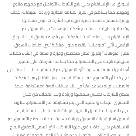
تسويق عبر الإنستقرام بدبي يتيح للشركات التواصل مع جمهور متنوع
ومهتم، مما يساهم في تعزيز العلامة التجارية وزيادة المبيعات. كذلك،
يوفر الانستقرام منصة بصرية قوية تتيح للشركات عرض منتجاتها
وخدماتها بطريقة جذابة. دور شركة “فيوهات” في التسويق عبر
الإنستقرام بدبي حيثما تبحث الشركات عن شريك موثوق في التسويق
الرقمي، تأتي “فيوهات” لتقديم حلول مبتكرة تلبي احتياجات السوق.
تتميز “فيوهات” بفريق عمل متخصص وخبرة واسعة في إنشاء حملات
تسويقية ناجحة على الانستقرام، مما يساعد الشركات على تحقيق
أهدافها بسرعة وفعالية. تأثير التسويق عبر الإنستقرام على الأعمال في
دبي كما أن التسويق عبر الإنستقرام بدبي يعزز التفاعل بين الشركات
والعملاء، فإنه يساعد أيضاً في بناء علاقات قوية ومستدامة. هكذا
يمكن للشركات تحسين سمعتها وزيادة ولاء العملاء من خلال
المحتوى الجذاب والمفيد الذي يتم مشاركته عبر الانستقرام. علاوة
على ذلك، يساعد التحليل الدقيق للبيانات المتاحة على الانستقرام في
تحسين استراتيجيات التسويق وزيادة فعالية الحملات. يعتبر التسويق عبر
الانستقرام بدبي أداة لا غنى عنها للشركات التي تسعى لتحقيق النجاح
في السوق المتنامي. بفضل الدعم والابتكار الذي تقدمه “فيوهات”،