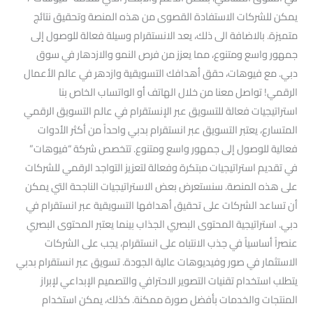
يمكن للشركات الاستفادة القصوى من هذه المنصة وتحقيق نتائج
متميزة. بالاضافة الى ذلك، يعد الانستقرام وسيلة فعالة للوصول إلى
جمهور واسع ومتنوع، مما يعزز من فرص النمو والازدهار في سوق
دبي. مع فيوهات، حقق أهدافك التسويقية وازدهر في عالم الأعمال
الرقمي! تواصل معنا من خلال الهاتف أو الواتساب الخاص بنا
استراتيجيات فعالة للتسويق عبر الإنستقرام في عالم التسويق الرقمي
المتسارع، يعتبر التسويق عبر انستقرام بدبي واحداً من أكثر الأدوات
فعالية للوصول إلى جمهور واسع ومتنوع. تتخصص شركة “فيوهات”
في تقديم استراتيجيات مبتكرة وفعالة لتعزيز التواجد الرقمي للشركات
على هذه المنصة. سنستعرض بعض الاستراتيجيات الناجحة التي يمكن
أن تساعد الشركات على تحقيق أهدافها التسويقية عبر انستقرام في
دبي. استراتيجية المحتوى البصري الجذاب بينما يعتبر المحتوى البصري
عنصراً أساسياً في جذب الانتباه على انستقرام، يجب على الشركات
الاستثمار في صور وفيديوهات عالية الجودة. تسويق عبر انستقرام بدبي
يتطلب استخدام تقنيات التصوير الاحترافي والتصميم الإبداعي لإبراز
المنتجات والخدمات بأفضل صورة ممكنة. كذلك، يمكن استخدام