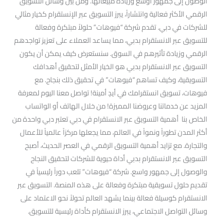
الوصول إلى جمهور أوسع وزيادة مبيعاتها. ومن بين وسائل التسويق
الرقمي الأكثر فعالية وانتشاراً، يبرز التسويق عبر الإنستقرام كخيار مثالي
للشركات في دبي. تقدم شركة “فيوهات” حلولاً مبتكرة وفعالة
للتسويق عبر الانستقرام بدبي، مما يساعد العملاء على تعزيز تواجدهم
الرقمي وزيادة تأثيرهم في السوق. سنستعرض كيف يمكن أن يكون
التسويق عبر الانستقرام بدبي هو الخيار الأمثل لتحقيق أهدافك
التسويقية، وكيف تساهم “فيوهات” في تحقيق ذلك بنجاح. مع
فيوهات، تسويق انستقرامك في أيدٍ أمينة! تواصل معنا اليوم لمعرفة
المزيد عن خدماتنا وعروضنا المميزة! من خلال الهاتف أو الواتساب
الخاص بنا أهمية التسويق عبر الانستقرام في دبي تعتبر دبي واحدة من
أكثر المدن تطوراً ونمواً في العالم، مما يجعلها مركزاً عالمياً للأعمال
والتجارة. مع تزايد أهمية التسويق الرقمي في العصر الحديث، أصبح
التسويق عبر الانستقرام بدبي أداة حيوية للشركات لتحقيق النجاح
والوصول إلى جمهور واسع. شركة “فيوهات” تلعب دوراً رئيسياً في
تقديم حلول تسويقية مبتكرة وفعالة على هذه المنصة. التسويق عبر
الانستقرام كوسيلة فعالة بينما يشهد العالم تحولاً نحو الاعتماد على
وسائل التواصل الاجتماعي، يبرز الانستقرام كأداة رئيسية للتسويق.