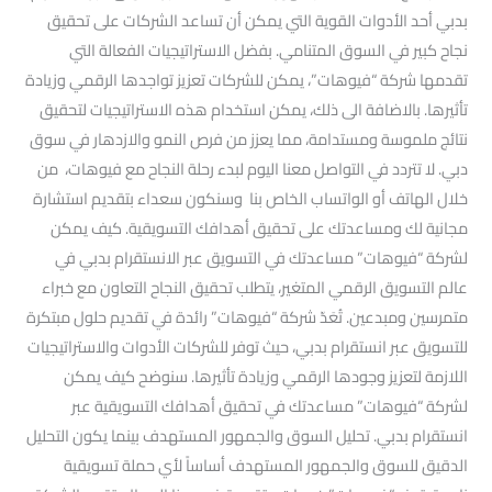
بدبي أحد الأدوات القوية التي يمكن أن تساعد الشركات على تحقيق
نجاح كبير في السوق المتنامي. بفضل الاستراتيجيات الفعالة التي
تقدمها شركة “فيوهات”، يمكن للشركات تعزيز تواجدها الرقمي وزيادة
تأثيرها. بالاضافة الى ذلك، يمكن استخدام هذه الاستراتيجيات لتحقيق
نتائج ملموسة ومستدامة، مما يعزز من فرص النمو والازدهار في سوق
دبي. لا تتردد في التواصل معنا اليوم لبدء رحلة النجاح مع فيوهات، من
خلال الهاتف أو الواتساب الخاص بنا وسنكون سعداء بتقديم استشارة
مجانية لك ومساعدتك على تحقيق أهدافك التسويقية. كيف يمكن
لشركة “فيوهات” مساعدتك في التسويق عبر الانستقرام بدبي في
عالم التسويق الرقمي المتغير، يتطلب تحقيق النجاح التعاون مع خبراء
متمرسين ومبدعين. تُعَدّ شركة “فيوهات” رائدة في تقديم حلول مبتكرة
للتسويق عبر انستقرام بدبي، حيث توفر للشركات الأدوات والاستراتيجيات
اللازمة لتعزيز وجودها الرقمي وزيادة تأثيرها. سنوضح كيف يمكن
لشركة “فيوهات” مساعدتك في تحقيق أهدافك التسويقية عبر
انستقرام بدبي. تحليل السوق والجمهور المستهدف بينما يكون التحليل
الدقيق للسوق والجمهور المستهدف أساساً لأي حملة تسويقية