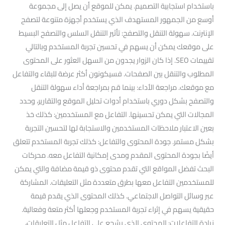
باستخدام استجابية التصميم. يمكن للموقع أن يصل إلى مجموعة
أوسع من الجمهور المستهدف الذي يستخدم أجهزة متنوعة لتصفح
الإنترنت. سهولة التنقل والتصفح: تأثير التنقل السلس والتصفح البسيط
على موقعك يمكن أن يسهم في تحسين تجربة المستخدم وبالتالي
تقييمات SEO. إذا كان الزوار يجدون من السهل العثور على المحتوى
المطلوب والتنقل بين الصفحات. فسيكونون أكثر عرضة للبقاء والتفاعل
مع موقعك. مراجعة الأداء: بينما قم بمراجعة أداء سهولة التنقل
والتصفح بشكل دوري باستخدام أدوات تحليل الموقع والتقارير، وحدد
المجالات التي يمكن تحسينها. التفاعل مع المستخدمين: كذلك خذ
بعين الاعتبار ملاحظات المستخدمين والاستجابة لها لتحسين التجربة
بشكل مستمر. جودة المحتوى والتفاعل: كذلك تجربة المستخدم تتعلق
أيضًا بجودة المحتوى المقدم ومدى إمكانية التفاعل معه. محركات
البحث تفضل المواقع التي تقدم محتوى ذو قيمة مضافة والتي يمكن
للمستخدمين التفاعل معها بطرق متعددة مثل التعليقات. المشاركة
عبر وسائل التواصل الاجتماعي. كذلك المحتوى الذي يقدم قيمة
حقيقية يسهم في إثراء تجربة المستخدم وجعلها أكثر متعة وفعالية.
زيادة التفاعلات: المحتوى الذي يشجع على التفاعل مثل التعليقات،