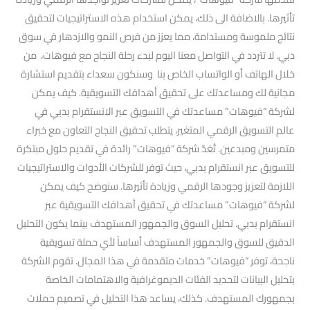
تأثيرها. بالاضافة الى ذلك، يمكن استخدام هذه الاستراتيجيات لتحقيق
نتائج ملموسة ومستدامة، مما يعزز من فرص النمو والازدهار في سوق
دبي. لا تتردد في التواصل معنا اليوم لبدء رحلة النجاح مع فيوهات، من
خلال الهاتف أو الواتساب الخاص بنا وسنكون سعداء بتقديم استشارة
مجانية لك ومساعدتك على تحقيق أهدافك التسويقية. كيف يمكن
لشركة “فيوهات” مساعدتك في التسويق عبر الانستقرام بدبي في
عالم التسويق الرقمي المتغير، يتطلب تحقيق النجاح التعاون مع خبراء
متمرسين ومبدعين. تُعَدّ شركة “فيوهات” رائدة في تقديم حلول مبتكرة
للتسويق عبر انستقرام بدبي، حيث توفر للشركات الأدوات والاستراتيجيات
اللازمة لتعزيز وجودها الرقمي وزيادة تأثيرها. سنوضح كيف يمكن
لشركة “فيوهات” مساعدتك في تحقيق أهدافك التسويقية عبر
انستقرام بدبي. تحليل السوق والجمهور المستهدف بينما يكون التحليل
الدقيق للسوق والجمهور المستهدف أساساً لأي حملة تسويقية
ناجحة، توفر “فيوهات” خدمات متقدمة في هذا المجال. تقوم الشركة
بتحليل البيانات لتحديد الفئات الديموغرافية والاهتمامات الخاصة
بجمهورك المستهدف. كذلك، يساعد هذا التحليل في تصميم حملات