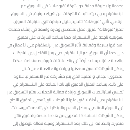
وخدماتها بطريقة جذابة. دور شركة “فيوهات” في التسويق عبر
الإنستقرام بدبي حيثما تبحث الشركات عن شريك موثوق في التسويق
الرقمي، تأتي “فيوهات” لتقديم حلول مبتكرة تلبي احتياجات السوق.
تتميز “فيوهات” بفريق عمل متخصص وخبرة واسعة في إنشاء حملات
تسويقية ناجحة على الانستقرام، مما يساعد الشركات على تحقيق
أهدافها بسرعة وفعالية. تأثير التسويق عبر الإنستقرام على الأعمال في
دبي كما أن التسويق عبر الإنستقرام بدبي يعزز التفاعل بين الشركات
والعملاء، فإنه يساعد أيضاً في بناء علاقات قوية ومستدامة. هكذا
يمكن للشركات تحسين سمعتها وزيادة ولاء العملاء من خلال
المحتوى الجذاب والمفيد الذي يتم مشاركته عبر الانستقرام. علاوة
على ذلك، يساعد التحليل الدقيق للبيانات المتاحة على الانستقرام في
تحسين استراتيجيات التسويق وزيادة فعالية الحملات. يعتبر التسويق عبر
الانستقرام بدبي أداة لا غنى عنها للشركات التي تسعى لتحقيق النجاح
في السوق المتنامي. بفضل الدعم والابتكار الذي تقدمه “فيوهات”،
يمكن للشركات الاستفادة القصوى من هذه المنصة وتحقيق نتائج
متميزة. بالاضافة الى ذلك، يعد الانستقرام وسيلة فعالة للوصول إلى