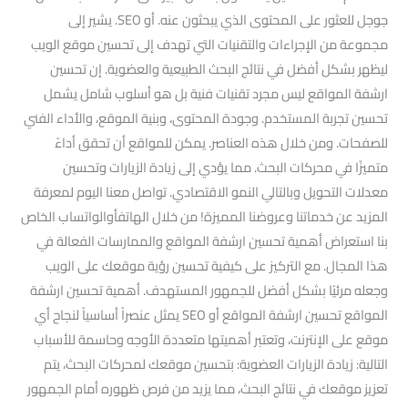
جوجل للعثور على المحتوى الذي يبحثون عنه. أو SEO. يشير إلى
مجموعة من الإجراءات والتقنيات التي تهدف إلى تحسين موقع الويب
ليظهر بشكل أفضل في نتائج البحث الطبيعية والعضوية. إن تحسين
ارشفة المواقع ليس مجرد تقنيات فنية بل هو أسلوب شامل يشمل
تحسين تجربة المستخدم. وجودة المحتوى، وبنية الموقع، والأداء الفني
للصفحات. ومن خلال هذه العناصر. يمكن للمواقع أن تحقق أداءً
متميزًا في محركات البحث. مما يؤدي إلى زيادة الزيارات وتحسين
معدلات التحويل وبالتالي النمو الاقتصادي. تواصل معنا اليوم لمعرفة
المزيد عن خدماتنا وعروضنا المميزة! من خلال الهاتفأوالواتساب الخاص
بنا استعراض أهمية تحسين ارشفة المواقع والممارسات الفعالة في
هذا المجال. مع التركيز على كيفية تحسين رؤية موقعك على الويب
وجعله مرئيًا بشكل أفضل للجمهور المستهدف. أهمية تحسين ارشفة
المواقع تحسين ارشفة المواقع أو SEO يمثل عنصراً أساسياً لنجاح أي
موقع على الإنترنت، وتعتبر أهميتها متعددة الأوجه وحاسمة للأسباب
التالية: زيادة الزيارات العضوية: بتحسين موقعك لمحركات البحث، يتم
تعزيز موقعك في نتائج البحث، مما يزيد من فرص ظهوره أمام الجمهور