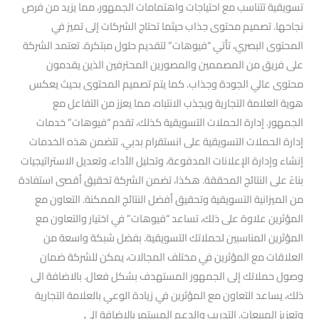
تسويقية تتناسب مع احتياجات واهتمامات الجمهور، مما يزيد من فرص
نجاحها. تصميم محتوى جذاب حيثما تحتاج الشركات إلى تميز في
المحتوى البصري، تأتي “فيوهات” لتقديم حلول مبتكرة. تعتمد الشركة
على فريق من المصممين والمصورين المحترفين الذين يقدمون
محتوى عالي الجودة وجذاب. كما يتم تصميم المحتوى بحيث يعكس
هوية العلامة التجارية ويجذب الانتباه، مما يعزز من التفاعل مع
الجمهور. إدارة الحملات التسويقية كذلك، تقدم “فيوهات” خدمات
إدارة الحملات التسويقية على انستقرام بدبي. تتضمن هذه الخدمات
إنشاء وإدارة الإعلانات المدفوعة، وتحليل الأداء، وتعديل الاستراتيجيات
بناءً على النتائج المحققة. هكذا، تضمن الشركة تحقيق أقصى استفادة
من الميزانية التسويقية وتحقيق أفضل النتائج الممكنة. التعاون مع
المؤثرين علاوة على ذلك، تساعد “فيوهات” في اختيار والتعاون مع
المؤثرين المناسبين لحملاتك التسويقية. بفضل شبكة واسعة من
العلاقات مع المؤثرين في مختلف المجالات، يمكن للشركة ضمان
وصول حملاتك إلى الجمهور المستهدف بشكل فعال. بالاضافة الى
ذلك، يساعد التعاون مع المؤثرين في زيادة الوعي بالعلامة التجارية
وتعزيز المبيعات. التدريب والدعم المستمر بالاضافة الى