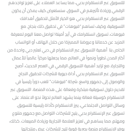
للتسويق عبر الانستقرام بدبي، مما يساعد العملاء على تعزيز تواجدهم
الرقمي وزيادة تأثيرهم في السوق. سنستعرض كيف يمكن أن يكون
التسويق عبر الانستقرام بدبي هو الخيار الأمثل لتحقيق أهدافك
التسويقية، وكيف تساهم “فيوهات” في تحقيق ذلك بنجاح. مع
فيوهات، تسويق انستقرامك في أيدٍ أمينة! تواصل معنا اليوم لمعرفة
المزيد عن خدماتنا وعروضنا المميزة! من خلال الهاتف أو الواتساب
الخاص بنا أهمية التسويق عبر الانستقرام في دبي تعتبر دبي واحدة من
أكثر المدن تطوراً ونمواً في العالم، مما يجعلها مركزاً عالمياً للأعمال
والتجارة. مع تزايد أهمية التسويق الرقمي في العصر الحديث، أصبح
التسويق عبر الانستقرام بدبي أداة حيوية للشركات لتحقيق النجاح
والوصول إلى جمهور واسع. شركة “فيوهات” تلعب دوراً رئيسياً في
تقديم حلول تسويقية مبتكرة وفعالة على هذه المنصة. التسويق عبر
الانستقرام كوسيلة فعالة بينما يشهد العالم تحولاً نحو الاعتماد على
وسائل التواصل الاجتماعي، يبرز الانستقرام كأداة رئيسية للتسويق.
تسويق عبر الإنستقرام بدبي يتيح للشركات التواصل مع جمهور متنوع
ومهتم، مما يساهم في تعزيز العلامة التجارية وزيادة المبيعات. كذلك،
يوفر الانستقرام منصة بصرية قوية تتيح للشركات عرض منتجاتها