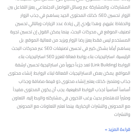
المشاركات. والمشاركة عبر وسائل التواصل الاجتماعي يعزز التفاعل بين
الزوار. تحسين SEO: كذلك المحتوى الجيد يساهم في جذب الزوار
والحفاظ عليهم. وهذا يؤدي إلى زيادة عدد الزيارات وبالتالي تحسين
تصنيف الموقع في محركات البحث. بينما يمكن القول إن تحسين تجربة
المستخدم ليس فقط يعزز رضا الزوار ويزيد من فعالية الموقع. بل
يساهم أيضًا بشكل كبير في تحسين تصنيفات SEO عبر محركات البحث
الرئيسية. استراتيجيات بناء روابط فعالة لتعزيز SEO استراتيجيات بناء
الروابط (Link Building) تعد جزءاً حيوياً من استراتيجية تحسين ارشفة
المواقع. يمكن بعض الاستراتيجيات الفعالة لبناء الروابط: إنشاء محتوى
جذاب ومتميز: كذلك يعتبر إنشاء محتوى ذو قيمة مضافة وجذاب
أساساً أساسياً لجذب الروابط الطبيعية. يجب أن يكون المحتوى مفيداً
ومثيراً للاهتمام بحيث يرغب الآخرون في مشاركته والربط إليه. التعاون
مع المدونين والنشرات الإخبارية: بينما تعتبر التعاونات مع المدونين
والنشرات
قراءة المزيد »