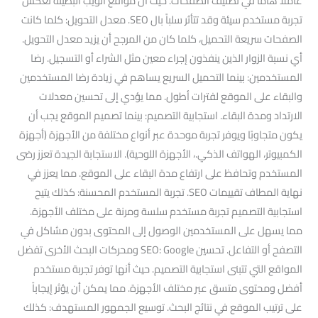
عاملاً هاماً في تصنيف الصفحات. حيث أن مواقع الويب البطيئة تعكس
تجربة مستخدم سيئة وقد تتأثر سلباً بال SEO. معدل التحويل: كلما كانت
الصفحات سريعة التحميل، كلما كان من المرجح أن يزيد معدل التحويل.
أي نسبة الزوار الذين ينفذون إجراء معين مثل الشراء أو التسجيل. رضا
المستخدمين: بينما التحميل السريع يساهم في زيادة رضا المستخدمين
والبقاء على الموقع لفترات أطول. مما يؤدي إلى تحسين معدلات
الارتداد ومدة البقاء. استجابية التصميم: بينما تصميم الموقع يجب أن
يكون متجاوبًا ويوفر تجربة موحدة عبر أنواع مختلفة من الأجهزة (أجهزة
الكمبيوتر، الهواتف الذكي.، الأجهزة اللوحية). الاستجابة الجيدة تعزز رضى
المستخدم وتحافظ على ارتفاع مدة البقاء على الموقع. مما يعزز في
نهاية المطاف تقييمات SEO. تجربة المستخدم المحسنة: كذلك يتيح
استجابية التصميم تجربة مستخدم سلسة ومرنة على مختلف الأجهزة.
مما يسهل على المستخدمين الوصول إلى المحتوى بدون مشاكل في
التصفح أو التفاعل. تحسين SEO: Google ومحركات البحث الأخرى تفضل
المواقع التي تتبنى استجابية التصميم. حيث أنها توفر تجربة مستخدم
أفضل ومحتوى متسق عبر مختلف الأجهزة. مما يمكن أن يؤثر إيجاباً
على ترتيب الموقع في نتائج البحث. توسيع الجمهور المستهدف: كذلك