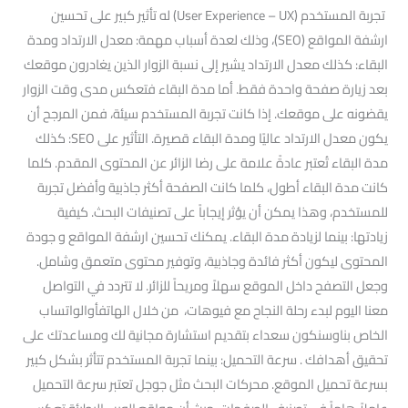
تجربة المستخدم (User Experience – UX) له تأثير كبير على تحسين
ارشفة المواقع (SEO)، وذلك لعدة أسباب مهمة: معدل الارتداد ومدة
البقاء: كذلك معدل الارتداد يشير إلى نسبة الزوار الذين يغادرون موقعك
بعد زيارة صفحة واحدة فقط. أما مدة البقاء فتعكس مدى وقت الزوار
يقضونه على موقعك. إذا كانت تجربة المستخدم سيئة، فمن المرجح أن
يكون معدل الارتداد عاليًا ومدة البقاء قصيرة. التأثير على SEO: كذلك
مدة البقاء تُعتبر عادةً علامة على رضا الزائر عن المحتوى المقدم. كلما
كانت مدة البقاء أطول، كلما كانت الصفحة أكثر جاذبية وأفضل تجربة
للمستخدم، وهذا يمكن أن يؤثر إيجاباً على تصنيفات البحث. كيفية
زيادتها: بينما لزيادة مدة البقاء. يمكنك تحسين ارشفة المواقع و جودة
المحتوى ليكون أكثر فائدة وجاذبية، وتوفير محتوى متعمق وشامل.
وجعل التصفح داخل الموقع سهلاً ومريحاً للزائر. لا تتردد في التواصل
معنا اليوم لبدء رحلة النجاح مع فيوهات، من خلال الهاتفأوالواتساب
الخاص بناوسنكون سعداء بتقديم استشارة مجانية لك ومساعدتك على
تحقيق أهدافك . سرعة التحميل: بينما تجربة المستخدم تتأثر بشكل كبير
بسرعة تحميل الموقع. محركات البحث مثل جوجل تعتبر سرعة التحميل