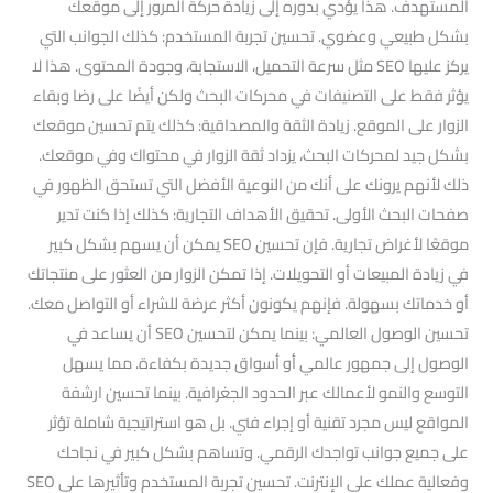
المستهدف. هذا يؤدي بدوره إلى زيادة حركة المرور إلى موقعك
بشكل طبيعي وعضوي. تحسين تجربة المستخدم: كذلك الجوانب التي
يركز عليها SEO مثل سرعة التحميل، الاستجابة، وجودة المحتوى. هذا لا
يؤثر فقط على التصنيفات في محركات البحث ولكن أيضًا على رضا وبقاء
الزوار على الموقع. زيادة الثقة والمصداقية: كذلك يتم تحسين موقعك
بشكل جيد لمحركات البحث، يزداد ثقة الزوار في محتواك وفي موقعك.
ذلك لأنهم يرونك على أنك من النوعية الأفضل التي تستحق الظهور في
صفحات البحث الأولى. تحقيق الأهداف التجارية: كذلك إذا كنت تدير
موقعًا لأغراض تجارية. فإن تحسين SEO يمكن أن يسهم بشكل كبير
في زيادة المبيعات أو التحويلات. إذا تمكن الزوار من العثور على منتجاتك
أو خدماتك بسهولة. فإنهم يكونون أكثر عرضة للشراء أو التواصل معك.
تحسين الوصول العالمي: بينما يمكن لتحسين SEO أن يساعد في
الوصول إلى جمهور عالمي أو أسواق جديدة بكفاءة. مما يسهل
التوسع والنمو لأعمالك عبر الحدود الجغرافية. بينما تحسين ارشفة
المواقع ليس مجرد تقنية أو إجراء فني. بل هو استراتيجية شاملة تؤثر
على جميع جوانب تواجدك الرقمي. وتساهم بشكل كبير في نجاحك
وفعالية عملك على الإنترنت. تحسين تجربة المستخدم وتأثيرها على SEO