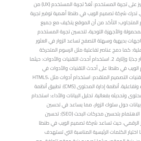
عبر التركيز على عدة جوانب أساسية. 1. التركيز على تجربة المستخدم: تُعَدُّ تجربة المستخدم (UX) من
. تدرك شركة تصميم الويب في طنطا أهمية توفير تجربة
لمتجاوب: التأكد من أن الموقع يتكيف مع جميع
محمولة والأجهزة اللوحية، لتحسين تجربة المستخدم
جهات بديهية وسهلة التصفح تساعد الزوار في العثور
ية: كما دمج عناصر تفاعلية مثل الرسوم المتحركة
والمؤثرات التفاعلية لجعل تجربة التصفح أكثر جذبًا وإثارة. 2. استخدام أحدث التقنيات والأدوات: حيثما
الويب في طنطا على أحدث التقنيات والأدوات في
تصميم وتطوير المواقع الإلكترونية، منها: تقنيات التصميم المتقدم: استخدام أدوات مثل HTML5،
CSS3، وJavaScript لتصميم مواقع مبتكرة وتفاعلية. أنظمة إدارة المحتوى (CMS): تطبيق أنظمة
لتسهيل إدارة المحتوى وتحديثه بفعالية. تحليل البيانات والأداء: استخدام
بيانات حول سلوك الزوار، مما يساعد في تحسين
الاستراتيجيات بناءً على هذه المعلومات. 3. الاهتمام بتحسين محركات البحث (SEO): تحسين
 الرقمي، حيث تساعد شركة تصميم الويب في طنطا
 اختيار الكلمات الرئيسية المناسبة التي تستهدف
ين بنية الموقع: حيثما تصميم بنية موقع تتوافق مع