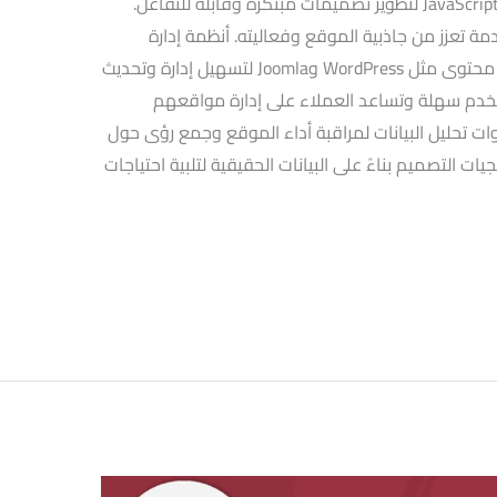
المتقدم:كذلك استخدام HTML5 وCSS3 وJavaScript لتطوير تصميمات مبتكرة وقابلة للتفاعل.
ة تعزز من جاذبية الموقع وفعاليته. أنظمة إدارة
المحتوى (CMS): الاعتماد على أنظمة إدارة محتوى مثل WordPress وJoomla لتسهيل إدارة وتحديث
خدم سهلة وتساعد العملاء على إدارة مواقعهم
دوات تحليل البيانات لمراقبة أداء الموقع وجمع رؤى حول
ت التصميم بناءً على البيانات الحقيقية لتلبية احتياجات