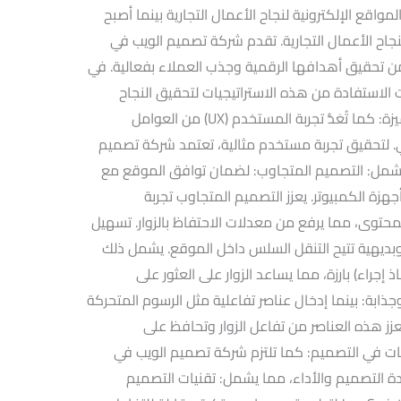
واقع الإلكترونية لنجاح الأعمال التجارية بينما أصبح
لنجاح الأعمال التجارية. تقدم شركة تصميم الويب في
من تحقيق أهدافها الرقمية وجذب العملاء بفعالية. في
لاستفادة من هذه الاستراتيجيات لتحقيق النجاح
الرقمي. .تصميم تجربة المستخدم (UX) متميزة: كما تُعَدُّ تجربة المستخدم (UX) من العوامل
ي. لتحقيق تجربة مستخدم مثالية، تعتمد شركة تصميم
تشمل: التصميم المتجاوب: لضمان توافق الموقع مع
هزة الكمبيوتر. يعزز التصميم المتجاوب تجربة
حتوى، مما يرفع من معدلات الاحتفاظ بالزوار. تسهيل
ديهية تتيح التنقل السلس داخل الموقع. يشمل ذلك
 وأزرار CTA (دعوة لاتخاذ إجراء) بارزة، مما يساعد الزوار على العثور على
جذابة: بينما إدخال عناصر تفاعلية مثل الرسوم المتحركة
تعزز هذه العناصر من تفاعل الزوار وتحافظ على
يات في التصميم: كما تلتزم شركة تصميم الويب في
ة التصميم والأداء، مما يشمل: تقنيات التصميم