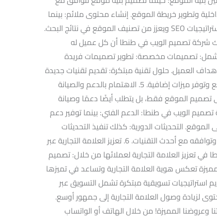
ابط الداخلية وتطوير خريطة الموقع. إنشاء محتوى ملائم: بينما
إنتاج محتوى ذو جودة عالية يتماشى مع استراتيجيات SEO ويعزز من تصنيف الموقع في نتائج البحث.
ك شركة تصميم الويب في طنطا أن كل عميل له
ة تشمل: تصميمات مخصصة: تطوير تصميمات فريدة
هداف العميل. حلول تقنية مبتكرة: تقديم تقنيات جديدة
وحلول برمجية متقدمة تعزز من أداء الموقع وتوفر ميزات إضافية. 5. الاهتمام بالدعم والصيانة
لى تصميم الموقع فقط، بل يتطلب أيضًا دعمًا وصيانة
تصميم الويب في طنطا: الدعم الفني: بينما توفير دعم
موقع. التحديثات الدورية: كذلك تنفيذ التحديثات
والصيانة اللازمة للحفاظ على أمان الموقع وتوافقه مع أحدث التقنيات. 6. تعزيز العلامة التجارية عبر
 في تعزيز العلامة التجارية لعملائها من خلال: تصميم
مميزة تعكس هوية العلامة التجارية وتساعد في تميزها
يم استراتيجيات تسويقية مبتكرة تشمل التسويق عبر
وى لزيادة وصول العلامة التجارية إلى جمهور أوسع.
ا وعروضنا المميزة! من خلال الهاتف أو الواتساب