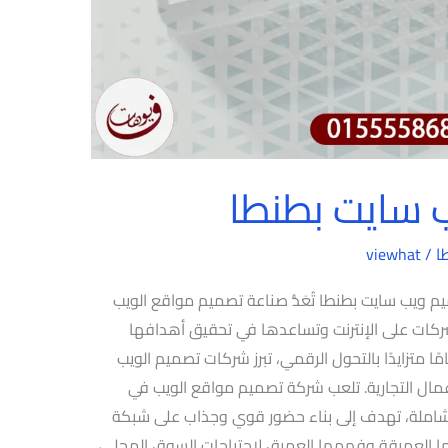
 سايت بطنطا
ا
/
viewhat
يب سايت بطنطا تُعَدُّ صناعة تصميم مواقع الويب
لشركات على الإنترنت وتساعدها في تحقيق أهدافها
ا متزايدًا بالتحول الرقمي، تبرز شركات تصميم الويب
عمال التجارية. تلعب شركة تصميم مواقع الويب في
 وشاملة، تهدف إلى بناء حضور قوي وجذاب على شبكة
تها العميقة وفهمها العميق لاحتياجات السوق المحلي،