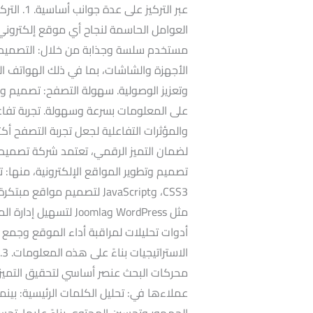
العوامل الحاسمة لنجاح أي موقع إلكتروني
مستخدم سلسة وجذابة من خلال: التصميم ا
الأجهزة والشاشات، بما في ذلك الهواتف ال
وتعزيز الوصولية. سهولة التصفح: تصميم وا
على المعلومات بسرعة وسهولة. تجربة تفاعل
لضمان التميز الرقمي، تعتمد شركة تصميم 
مثل WordPress وJoomla 
أدوات تحليلات لمراقبة أداء الموقع وجمع 
محركات البحث عنصر أساسي لتحقيق التميز
عملاءها في: تحليل الكلمات الرئيسية: بينما
الجمهور وتحسين المحتوى بناءً عليها. تحس