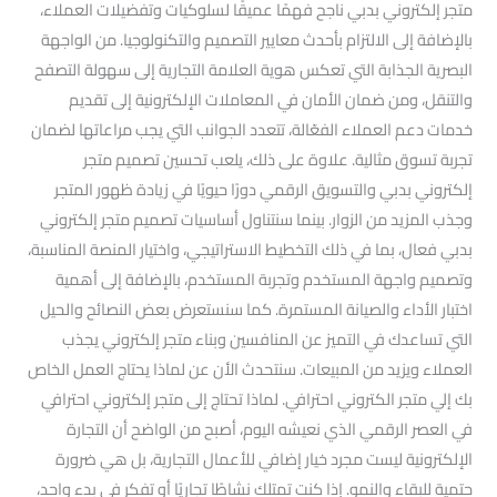
متجر إلكتروني بدبي ناجح فهمًا عميقًا لسلوكيات وتفضيلات العملاء،
بالإضافة إلى الالتزام بأحدث معايير التصميم والتكنولوجيا. من الواجهة
البصرية الجذابة التي تعكس هوية العلامة التجارية إلى سهولة التصفح
والتنقل، ومن ضمان الأمان في المعاملات الإلكترونية إلى تقديم
خدمات دعم العملاء الفعّالة، تتعدد الجوانب التي يجب مراعاتها لضمان
تجربة تسوق مثالية. علاوة على ذلك، يلعب تحسين تصميم متجر
إلكتروني بدبي والتسويق الرقمي دورًا حيويًا في زيادة ظهور المتجر
وجذب المزيد من الزوار. بينما سنتناول أساسيات تصميم متجر إلكتروني
بدبي فعال، بما في ذلك التخطيط الاستراتيجي، واختيار المنصة المناسبة،
وتصميم واجهة المستخدم وتجربة المستخدم، بالإضافة إلى أهمية
اختبار الأداء والصيانة المستمرة. كما سنستعرض بعض النصائح والحيل
التي تساعدك في التميز عن المنافسين وبناء متجر إلكتروني يجذب
العملاء ويزيد من المبيعات. سنتحدث الأن عن لماذا يحتاج العمل الخاص
بك إلي متجر الكتروني احترافي. لماذا تحتاج إلى متجر إلكتروني احترافي
في العصر الرقمي الذي نعيشه اليوم، أصبح من الواضح أن التجارة
الإلكترونية ليست مجرد خيار إضافي للأعمال التجارية، بل هي ضرورة
حتمية للبقاء والنمو. إذا كنت تمتلك نشاطًا تجاريًا أو تفكر في بدء واحد،