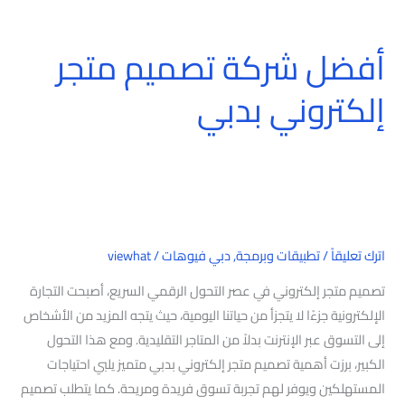
أفضل شركة تصميم متجر
أفضل
شركة
إلكتروني بدبي
تصميم
متجر
إلكتروني
بدبي
اترك تعليقاً
/
تطبيقات وبرمجة
,
دبي فيوهات
/
viewhat
تصميم متجر إلكتروني في عصر التحول الرقمي السريع، أصبحت التجارة
الإلكترونية جزءًا لا يتجزأ من حياتنا اليومية، حيث يتجه المزيد من الأشخاص
إلى التسوق عبر الإنترنت بدلاً من المتاجر التقليدية. ومع هذا التحول
الكبير، برزت أهمية تصميم متجر إلكتروني بدبي متميز يلبي احتياجات
المستهلكين ويوفر لهم تجربة تسوق فريدة ومريحة. كما يتطلب تصميم