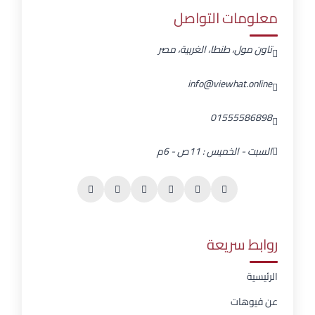
معلومات التواصل
تاون مول، طنطا، الغربية، مصر
info@viewhat.online
01555586898
السبت - الخميس : 11ص - 6م
روابط سريعة
الرئيسية
عن فيوهات