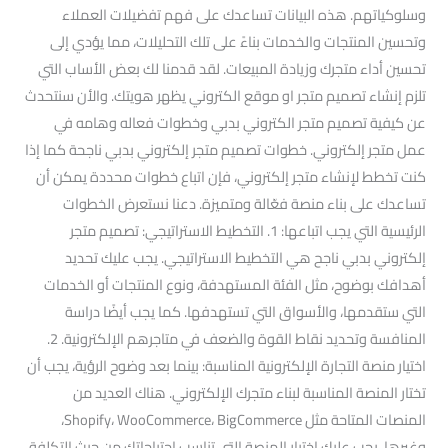
وسلوكياتهم. هذه البيانات تساعدك على فهم تفضيلات العملاء
وتحسين المنتجات والخدمات بناءً على تلك التحليلات، مما يؤدي إلى
تحسين أداء متجرك وزيادة المبيعات. لقد قدمنا لك بعض الأساب التي
تلزم إنشاء تصميم متجر او موقع الكتروني يظهر هويتك. والأن سنتحدث
عن كيفية تصميم متجر الكتروني بدبي وخطوات فعاله وهامه في
عمل متجر إلكتروني. خطوات تصميم متجر إلكتروني بدبي ناجحة كما إذا
كنت تخطط لإنشاء متجر إلكتروني، فإن اتباع خطوات محددة يمكن أن
تساعدك على بناء منصة فعّالة ومتميزة. دعنا نستعرض الخطوات
الرئيسية التي يجب اتباعها: 1. التخطيط الاستراتيجي: تصميم متجر
إلكتروني بدبي ناجح هي التخطيط الاستراتيجي. يجب عليك تحديد
أهدافك بوضوح، مثل الفئة المستهدفة، ونوع المنتجات أو الخدمات
التي ستقدمها، والأسواق التي تستهدفها. كما يجب أيضًا دراسة
المنافسة وتحديد نقاط القوة والضعف في متاجرهم الإلكترونية. 2.
اختيار منصة التجارة الإلكترونية المناسبة: بينما بعد وضوح الرؤية، يجب أن
تختار المنصة المناسبة لبناء متجرك الإلكتروني. هناك العديد من
المنصات المتاحة مثل Shopify، WooCommerce، BigCommerce،
وغيرها. يجب عليك اختيار المنصة التي تناسب احتياجاتك من حيث التكلفة،