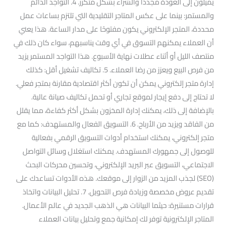
يميلون إلى العودة مجددًا والشراء بشكل متكرر. 4. التواجد الدائم
والمستمر: بينما على عكس المتاجر التقليدية التي تلتزم بساعات عمل
محددة، المتجر الإلكتروني يكون مفتوحًا على مدار الساعة. هذا يعني
أن العملاء يمكنهم التسوق في أي وقت يناسبهم، سواء كان ذلك في
منتصف الليل أو أثناء عطلات نهاية الأسبوع. هذا التواجد المستمر يزيد
من فرص البيع ويعزز من رضا العملاء. 5. تكاليف تشغيل أقل: كذلك
إدارة متجر إلكتروني يمكن أن تكون أكثر اقتصادية مقارنة بمتجر فعلي.
لا تحتاج إلى دفع إيجار لموقع تجاري أو تحمل تكاليف صيانة عالية.
بالإضافة إلى ذلك، يمكنك إدارة المخزون بشكل أكثر كفاءة، مما يقلل
من الفاقد ويزيد من الأرباح. 6. التسويق الفعال والمستهدف: كما مع
متجر إلكتروني، يمكنك استخدام أدوات التسويق الرقمي بفعالية
للوصول إلى جمهورك المستهدف. يمكنك استغلال وسائل التواصل
الاجتماعي، التسويق عبر البريد الإلكتروني، وتحسين محركات البحث
(SEO) لجذب المزيد من الزوار إلى موقعك. هذه الأدوات تساعدك على
تقديم عروض مخصصة وزيادة فرص التحويل. 7. تحليل البيانات واتخاذ
قرارات مستنيرة: حيثما البيانات هي الذهب الجديد في عالم الأعمال.
المتاجر الإلكترونية توفر لك إمكانية جمع وتحليل بيانات العملاء