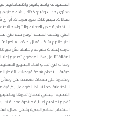
المستهدف واحتياجاتهم واهتماماتهم لتوج
محتوى جذاب وقيم: كذلك إنشاء محتوى يكو
مقالات، فيديوهات. صور، تغريدات، أو أي
استخدام قصص العملاء والشواهد الاجتماعي
الفني وخدمة العملاء: توفير دعم فني مست
احتياجاتهم بشكل فعال. هذه العناصر تمثل
شركة إعلانات متنوعة وشاملة مثل فيوهات
لمقالة تتناول هذا الموضوع. تصميم إعلانا
وجذابة التي تجذب انتباه الجمهور المسته
كيفية استخدام شركة فيوهات للأفكار المبت
ومتميزة على منصات متعددة مثل وسائل ا
الإلكترونية. كما تسلط الضوء على كيفية م
التصميم الإعلاني لضمان تميزها وفاعليتها
تقديم تصاميم إعلانية مبتكرة وجذابة تبرز ر
استخدام العناصر البصرية بشكل فعّال: است