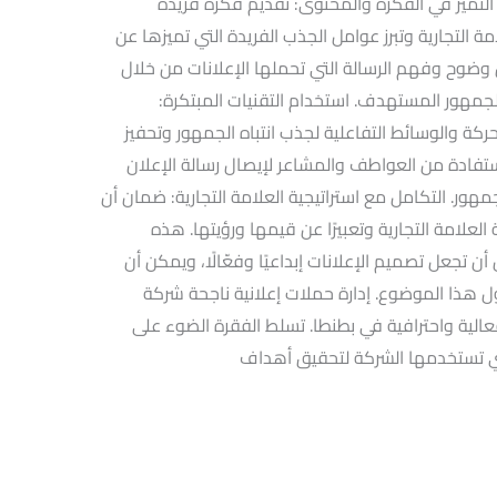
 التميز في الفكرة والمحتوى: تقديم فكرة فريدة
التجارية وتبرز عوامل الجذب الفريدة التي تميزها عن
ن وضوح وفهم الرسالة التي تحملها الإعلانات من خلال
جمهور المستهدف. استخدام التقنيات المبتكرة:
ركة والوسائط التفاعلية لجذب انتباه الجمهور وتحفيز
لاستفادة من العواطف والمشاعر لإيصال رسالة الإعلان
هور. التكامل مع استراتيجية العلامة التجارية: ضمان أن
لعلامة التجارية وتعبيرًا عن قيمها ورؤيتها. هذه
ن تجعل تصميم الإعلانات إبداعيًا وفعّالًا، ويمكن أن
ول هذا الموضوع. إدارة حملات إعلانية ناجحة شركة
عالية واحترافية في بطنطا. تسلط الفقرة الضوء على
التي تستخدمها الشركة لتحقيق أهداف