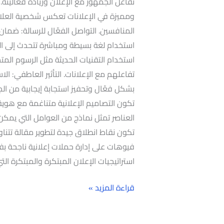
تفاعل الجمهور مع الإعلان وزيادة فعاليته.
ومميزة في الإعلانات تعكس شخصية العلامة 
المنافسين. التواصل الفعّال للرسالة: ضما
استخدام لغة بسيطة ومباشرة تتحدث إلى ال
استخدام التقنيات الحديثة مثل الرسوم المتح
تفاعلهم مع الإعلانات. التأثير العاطفي: ا
بشكل فعّال وتحفيز استجابة إيجابية من الجم
تكون التصاميم الإعلانية متناغمة مع هوية ا
العناصر تمثل نماذج من العوامل التي يمكن أ
تكون نقاط انطلاق جيدة لتطوير مقالة تتنا
فيوهات على إدارة حملات إعلانية ناجحة بف
استراتيجيات الإعلان المبتكرة والمبتكرة 
قراءة المزيد »