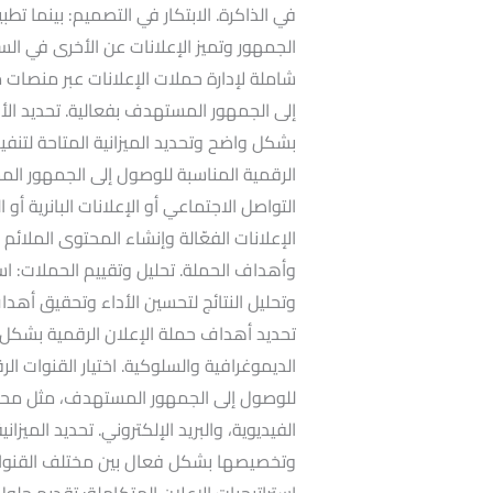
في الذاكرة. الابتكار في التصميم: بينما تط
الجمهور وتميز الإعلانات عن الأخرى في الس
شاملة لإدارة حملات الإعلانات عبر منصات
إلى الجمهور المستهدف بفعالية. تحديد الأه
بشكل واضح وتحديد الميزانية المتاحة لتنفيذ
الرقمية المناسبة للوصول إلى الجمهور ال
التواصل الاجتماعي أو الإعلانات البانرية أو ا
الإعلانات الفعّالة وإنشاء المحتوى الملائم
وأهداف الحملة. تحليل وتقييم الحملات: استخ
وتحليل النتائج لتحسين الأداء وتحقيق أهد
تحديد أهداف حملة الإعلان الرقمية بشكل و
الديموغرافية والسلوكية. اختيار القنوات ال
للوصول إلى الجمهور المستهدف، مثل محركا
الفيديوية، والبريد الإلكتروني. تحديد الميزان
وتخصيصها بشكل فعال بين مختلف القنوات و
استراتيجيات الإعلان المتكاملة: تقديم حل