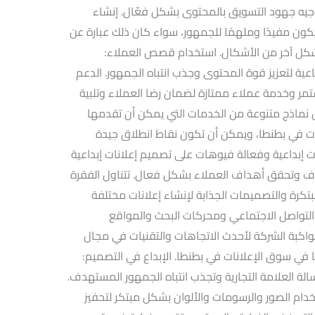
يه جهود التسويق بالمحتوى بشكل فعّال. إنشاء
ن مفيدًا وملهمًا للجمهور، سواء كان ذلك عبارة عن
 شكل آخر من الأشكال. استخدام قصص العملاء:
ة لتعزيز قوة المحتوى وجذب انتباه الجمهور. الدعم
مر وخدمة عملاء ممتازة لضمان رضا العملاء وتلبية
 نماذج متنوعة من الخدمات التي يمكن أن تقدمها
 في بطنطا، ويمكن أن تكون نقاط انطلاق جيدة
ت إبداعية وفعالة فيوهات على تصميم إعلانات إبداعية
دف وتحقق أهداف العملاء بشكل فعال. تتناول الفقرة
كرة والتصميمات الجذابة لإنشاء إعلانات مختلفة
لتواصل الاجتماعي ومحركات البحث والمواقع
واكبة الشركة لأحدث الاتجاهات والتقنيات في مجال
 في سوق الإعلانات في بطنطا. الإبداع في التصميم:
سالة العلامة التجارية وتجذب انتباه الجمهور المستهدف.
خدام الصور والرسومات والألوان بشكل مبتكر لتحفيز