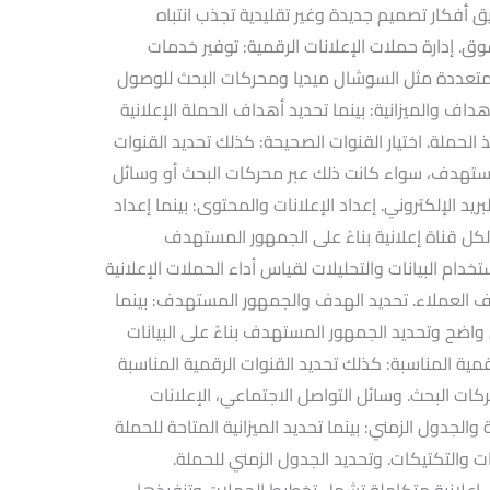
بيق أفكار تصميم جديدة وغير تقليدية تجذب انتباه
وق. إدارة حملات الإعلانات الرقمية: توفير خدمات
 متعددة مثل السوشال ميديا ومحركات البحث للوصول
داف والميزانية: بينما تحديد أهداف الحملة الإعلانية
 الحملة. اختيار القنوات الصحيحة: كذلك تحديد القنوات
مستهدف، سواء كانت ذلك عبر محركات البحث أو وسائل
لبريد الإلكتروني. إعداد الإعلانات والمحتوى: بينما إعداد
 لكل قناة إعلانية بناءً على الجمهور المستهدف
دام البيانات والتحليلات لقياس أداء الحملات الإعلانية
اف العملاء. تحديد الهدف والجمهور المستهدف: بينما
اضح وتحديد الجمهور المستهدف بناءً على البيانات
رقمية المناسبة: كذلك تحديد القنوات الرقمية المناسبة
ت البحث. وسائل التواصل الاجتماعي، الإعلانات
ية والجدول الزمني: بينما تحديد الميزانية المتاحة للحملة
التكتيكات. وتحديد الجدول الزمني للحملة.
ول إعلانية متكاملة تشمل تخطيط الحملات وتنفيذها