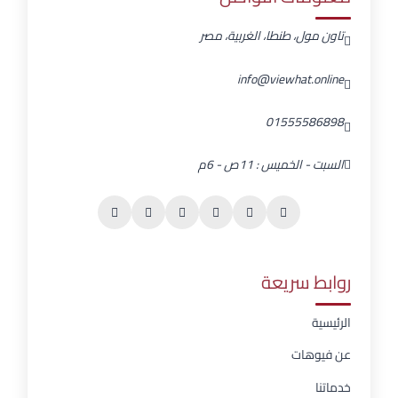
تاون مول، طنطا، الغربية، مصر
info@viewhat.online
01555586898
السبت - الخميس : 11ص - 6م
روابط سريعة
الرئيسية
عن فيوهات
خدماتنا