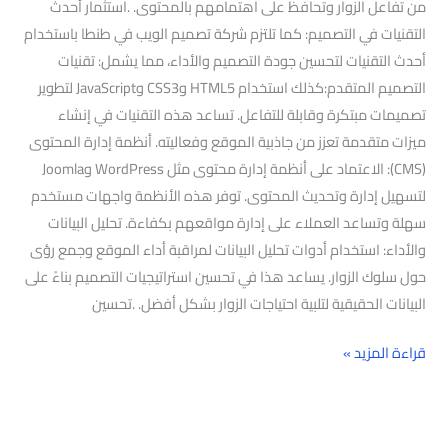
من تفاعل الزوار وتحافظ على اهتمامهم بالمحتوى. .استثمار أحدث
التقنيات في التصميم: كما تلتزم شركة تصميم الويب في طنطا باستخدام
أحدث التقنيات لتحسين جودة التصميم والأداء، مما يشمل: تقنيات
التصميم المتقدم:كذلك استخدام HTML5 وCSS3 وJavaScript لتطوير
تصميمات مبتكرة وقابلة للتفاعل. تساعد هذه التقنيات في إنشاء
ميزات متقدمة تعزز من جاذبية الموقع وفعاليته. أنظمة إدارة المحتوى
(CMS): الاعتماد على أنظمة إدارة محتوى مثل WordPress وJoomla
لتسهيل إدارة وتحديث المحتوى. توفر هذه الأنظمة واجهات مستخدم
سهلة وتساعد العملاء على إدارة مواقعهم بكفاءة. تحليل البيانات
والأداء: استخدام أدوات تحليل البيانات لمراقبة أداء الموقع وجمع رؤى
حول سلوك الزوار. يساعد هذا في تحسين استراتيجيات التصميم بناءً على
البيانات الحقيقية لتلبية احتياجات الزوار بشكل أفضل. .تحسين
قراءة المزيد »