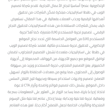
الإلكترونية عنصرًا أساسيًا لنجاح الأعمال التجارية. تقدم شركة تصميم
الويب في طنطا استراتيجيات مبتكرة تمكّن الشركات من تحقيق
أهدافها الرقمية وجذب العملاء بفعالية. في هذا المقال، نستعرض
كيف يمكن للشركات الاستفادة من هذه الاستراتيجيات لتحقيق النجاح
الرقمي. .تصميم تجربة المستخدم (UX) متميزة: كما تُعَدُّ تجربة
المستخدم (UX) من العوامل الحاسمة التي تحدد نجاح الموقع
الإلكتروني. لتحقيق تجربة مستخدم مثالية، تعتمد شركة تصميم الويب
في طنطا على استراتيجيات متعددة تشمل: التصميم المتجاوب: لضمان
توافق الموقع مع جميع الأجهزة، من الهواتف المحمولة إلى أجهزة
الكمبيوتر. يعزز التصميم المتجاوب تجربة المستخدم ويزيد من سهولة
الوصول إلى المحتوى، مما يرفع من معدلات الاحتفاظ بالزوار. تسهيل
التصفح: تصميم واجهات استخدام بسيطة وبديهية تتيح التنقل السلس
داخل الموقع. يشمل ذلك تصميم قوائم واضحة وأزرار CTA (دعوة
لاتخاذ إجراء) بارزة، مما يساعد الزوار على العثور على المعلومات بسرعة
وفعالية. تجربة تفاعلية وجذابة: بينما إدخال عناصر تفاعلية مثل الرسوم
المتحركة والتأثيرات الخاصة لجعل التصفح أكثر جذبًا. تعزز هذه العناصر