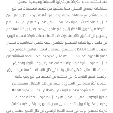
كما تستفيد هذه الشركة من خبرتها العميقة وفهمها العميق
لاحتياجات السوق المحلي، مما يمكّنها من تقديم تصميمات مواقع
ويب تتماشى مع متطلبات عملائها وتحقق أهدافهم بشكل فعّال. من
خلال اعتماد أحدث التقنيات والابتكارات في مجال تصميم الويب، تساهم
الشركة في تحويل الأفكار إلى واقع ملموس، مما يعزز تجربة المستخدم
ويسهم في تحقيق نتائج متميزة. كما تتميز خدمات شركة تصميم الويب
في طنطا بأنها تتجاوز التصميم التقليدي، حيث تشمل استراتيجيات تحسين
محركات البحث (SEO) والتصميم المتجاوب لضمان توافق الموقع مع
جميع الأجهزة. كما تركز الشركة على تقديم تجربة مستخدم استثنائية من
خلال تصميمات أنيقة وسهلة التصفح، مما يعزز جذب الزوار وتحقيق
أهداف الأعمال بشكل فعال. بينما في ظل تزايد المنافسة في السوق
الرقمية، تصبح الشركات التي تستثمر في تصميم مواقع ويب عالية
الجودة أكثر قدرة على التفوق والتميز. في هذا المقال، سنستعرض
كيف تساهم شركة تصميم الويب في طنطا في تحسين تجربة العملاء
وتعزيز الوجود الرقمي للأعمال من خلال تصميمات فعّالة وجذابة،
وكيف يمكنها تحويل التحديات إلى فرص للنمو والابتكار. كيف تحقق
شركة تصميم الويب في طنطا التميز الرقمي في ظل النمو المتسارع في