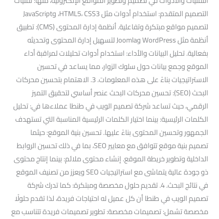
التقنيات والأدوات في تصميم وتطوير المواقع الإلكترونية، منها: تقنيات
التصميم المتقدم: استخدام أدوات مثل HTML5، CSS3، وJavaScript
لتصميم مواقع مبتكرة وتفاعلية. أنظمة إدارة المحتوى (CMS): تطبيق
أنظمة مثل WordPress وJoomla لتسهيل إدارة المحتوى وتحديثه
بفعالية. تحليل البيانات والأداء: استخدام أدوات تحليلات لمراقبة أداء
الموقع وجمع بيانات حول سلوك الزوار، مما يساعد في تحسين
الاستراتيجيات بناءً على هذه المعلومات. 3. الاهتمام بتحسين محركات
البحث (SEO): تحسين محركات البحث عنصر أساسي لتحقيق التميز
الرقمي، حيث تساعد شركة تصميم الويب في طنطا عملاءها في: تحليل
الكلمات الرئيسية: بينما اختيار الكلمات الرئيسية المناسبة التي تستهدف
الجمهور وتحسين المحتوى بناءً عليها. تحسين بنية الموقع: حيثما
تصميم بنية موقع تتوافق مع معايير SEO، بما في ذلك تحسين الروابط
الداخلية وتطوير خريطة الموقع. إنشاء محتوى ملائم: بينما إنتاج محتوى
ذو جودة عالية يتماشى مع استراتيجيات SEO ويعزز من تصنيف الموقع
في نتائج البحث. 4. تقديم حلول مخصصة ومبتكرة: كما تدرك شركة
تصميم الويب في طنطا أن كل عميل له احتياجات فريدة، لذا تقدم حلولًا
مخصصة تشمل: تصميمات مخصصة: تطوير تصميمات فريدة تتناسب مع