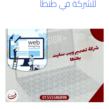
للشركة في طنطا
شركة
تصميم
ويب
سايت
بطنطا