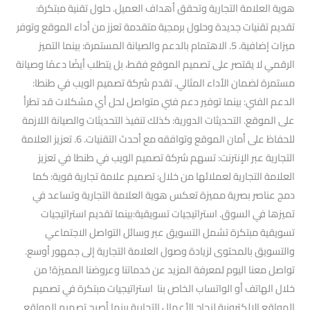
هوية العلامة التجارية وتحقق أهداف العميل. حلول تقنية مبتكرة:
تقديم تقنيات جديدة وحلول برمجية متقدمة تعزز من أداء الموقع وتوفر
ميزات إضافية. 5. الاهتمام بالدعم والصيانة المستمرة: بينما التميز
الرقمي لا يقتصر على تصميم الموقع فقط، بل يتطلب أيضًا دعمًا وصيانة
مستمرة لضمان الأداء المثالي. تقدم شركة تصميم الويب في طنطا:
الدعم الفني: بينما توفير دعم فني متواصل لحل أي مشكلات قد تطرأ
على الموقع. التحديثات الدورية: كذلك تنفيذ التحديثات والصيانة اللازمة
للحفاظ على أمان الموقع وتوافقه مع أحدث التقنيات. 6. تعزيز العلامة
التجارية عبر الإنترنت: تسهم شركة تصميم الويب في طنطا في تعزيز
العلامة التجارية لعملائها من خلال: تصميم علامة تجارية قوية: كما
دمج عناصر بصرية مميزة تعكس هوية العلامة التجارية وتساعد في
تميزها في السوق. استراتيجيات تسويقية:بينما تقديم استراتيجيات
تسويقية مبتكرة تشمل التسويق عبر وسائل التواصل الاجتماعي
والتسويق بالمحتوى لزيادة وصول العلامة التجارية إلى جمهور أوسع.
تواصل معنا اليوم لمعرفة المزيد عن خدماتنا وعروضنا المميزة! من
خلال الهاتف أو الواتساب الخاص بنا استراتيجيات مبتكرة في تصميم
المواقع الإلكترونية لنجاح الأعمال التجارية بينما أصبح تصميم المواقع