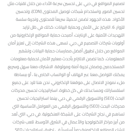
تصميم المواقع في دبي على تحسين سرعة الأداء من خلال تقنيات مثل
تحسين الصور، واستخدام شبكات توصيل المحتوى (CDN)، وتحسين
الأكواد. هذه الجهود تضمن تحميلاً سريعاً للمحتوى وتجربة سلسة
للزوار. 6. التركيز على الأمان وحماية البيانات: كذلك في ظل تزايد
التهديدات الأمنية على الإنترنت، أصبحت حماية المواقع الإلكترونية من
أولويات شركات التصميم في دبي. تسعى هذه الشركات إلى تعزيز أمان
المواقع من خلال تطبيق أفضل ممارسات حماية البيانات وتشفير
المعلومات. كما تضمن الالتزام بأحدث معايير الأمان لحماية معلومات
المستخدمين وضمان تجربة آمنة وموثوقة. الاشتراك معنا سهل وسريع.
يمكنك التواصل معنا عبر الهاتف أو الواتساب الخاص بنا ، أو ببساطة
ملء نموذج الاتصال على موقعنا الإلكتروني. نحن هنا للرد على جميع
استفساراتك ومساعدتك في كل خطوة. استراتيجيات تحسين محركات
البحث (SEO) والتسويق الرقمي في دبي بينما استراتيجيات تحسين
محركات البحث (SEO) والتسويق الرقمي من العوامل الأساسية التي
تساهم في نجاح الشركات على الشبكة العنكبوتية. في دبي، التي تُعد
من أبرز مراكز التكنولوجيا والأعمال في الشرق الأوسط، تلعب شركات
إنشاء المواقع الإلكترونية دوراً أساسياً في تطبيق استراتيجيات SEO