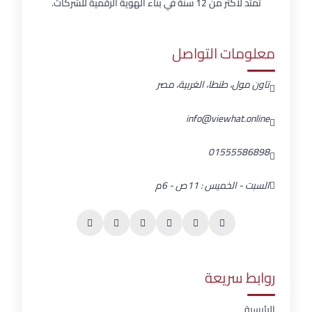
تمتد لأكثر من 12 سنة في بناء الهوية الرقمية للشركات.
معلومات التواصل
تاون مول، طنطا، الغربية، مصر
info@viewhat.online
01555586898
السبت - الخميس : 11ص - 6م
روابط سريعة
الرئيسية