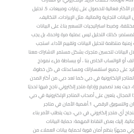
الإخبارية. حدد الحملات الأكثر نجاحًا والمصادر الأكثر فعالية للحصول على زيارات ومبيعات. 5. تحليل
 البيانات التجارية والمالية، مثل الإيرادات، التكاليف،
ختلفة، وضبط استراتيجيات التسعير بناءً على البيانات
التحسين المستمر: كذلك التحليل ليس عملية مرة واحدة، بل يجب
زمنية منتظمة لتحليل البيانات وتقييم الأداء. استجب
 البيانات لتحسين متجرك بشكل مستمر. الاشتراك معنا
ف أو الواتساب الخاص بنا ، أو ببساطة ملء نموذج
 للرد على جميع استفساراتك ومساعدتك في كل خطوة.
متاجر الإلكترونية في دبي كما تعد دبي من أكثر المدن
ة، حيث يعد تصميم وإدارة متجر إلكتروني ناجح فيها تحديًا
المجال، يتعين على أصحاب المتاجر الإلكترونية في دبي
التركيز على اثنين من العوامل الرئيسية: الأمان والتسويق الرقمي. 1.أهمية الأمان في متاجر
نجاح أي متجر إلكتروني في دبي، حيث يتطلب الأمر بناء
لية. إليك بعض النقاط المهمة: حماية البيانات
ي مجهزًا بنظم أمان قوية لحماية بيانات العملاء من