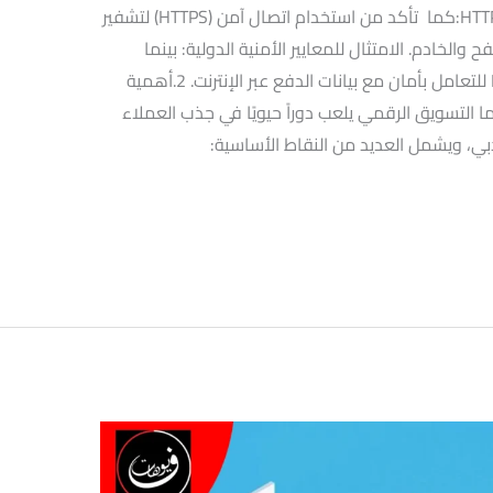
الاختراقات والسرقة. استخدام بروتوكول HTTPS:كما تأكد من استخدام اتصال آمن (HTTPS) لتشفير
والخادم. الامتثال للمعايير الأمنية الدولية: بينما
تطبيق معايير الأمان العالمية مثل PCI DSS للتعامل بأمان مع بيانات الدفع عبر الإنترنت. 2.أهمية
ما التسويق الرقمي يلعب دوراً حيويًا في جذب العملاء
دبي، ويشمل العديد من النقاط الأساسية: