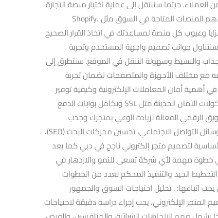
عملاء. حيثما سننتقل إلى عملية اختيار منصة التجارة
الإلكترونية المناسبة لمتجرك، مع مراجعة لأهم المنصات المتاحة في السوق مثل Shopify،
Mage. سنستعرض مزايا وعيوب كل منصة لمساعدتك في اتخاذ القرار الصحيح
ا سنتناول جوانب تصميم واجهة المستخدم وتجربة
جذاب والبسيط وسهولة التنقل في الموقع. سنتطرق إلى
 مع مختلف الأجهزة والمتصفحات لضمان تجربة
في أهمية أمان المعاملات الإلكترونية وكيفية توفير
بيئة آمنة لعملائك من خلال استخدام بروتوكولات الأمان الحديثة مثل SSL وتكامل بوابات الدفع
ويق الرقمي الفعالة لزيادة الوعي بمتجرك وجذب
العملاء المحتملين، بما في ذلك استخدام وسائل التواصل الاجتماعي، تحسين محركات البحث (SEO)،
الأساسية لتصميم متجر إلكتروني ناجح في دبي كما يعد
ي خطوة مهمة لأي شركة تسعى للنمو والازدهار في
التخطيط الجيد والتنفيذ المحكم لعدد من الخطوات
 يجب اتباعها: . تحليل احتياجات السوق والجمهور
المتجر الإلكتروني، يجب إجراء دراسة دقيقة لاحتياجات
يشمل فهم الاتجاهات الشرائية، والمنافسين، والفرص