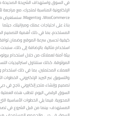
في السوق واستهداف الشريحة الصحيحة من ال
WooCommerce، وnto
بناءً على احتياجات عملك وميزانيتك. حيثم
المستخدم، بما في ذلك أهمية التصميم ال
كيفية تحسين سرعة الموقع وضمان توافقه
استخدام مثالية. بالإضافة إلى ذلك، سنبحث 
الموثوقة. كذلك سنتناول استراتيجيات التس
والتسويق عبر البريد الإلكتروني. الخطوات 
تصميم وإنشاء متجر إلكتروني ناجح في دب
السوق الرقمي اليوم. تتطلب هذه العملية 
المحورية. فيما يلي الخطوات الأساسية التي
المستهدف: بينما من قبل الشروع في تصميم 
السوق في دبي والجمهور المستهدف. هذا 