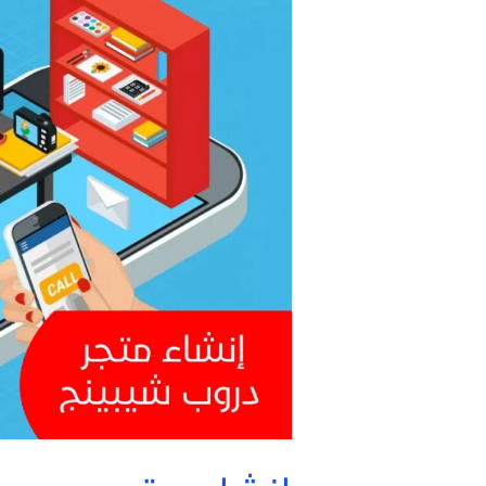
دروب
شيبينج