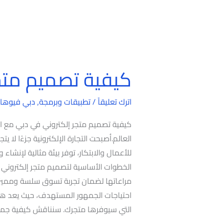
كيفية تصميم متج
كيفية
تصميم
متجر
اترك تعليقاً
/
تطبيقات وبرمجة
,
دبي فيوها
إلكتروني
كيفية تصميم متجر إلكتروني في دبي مع ال
في
العالم.أصبحت التجارة الإلكترونية جزءًا لا يت
دبي
للأعمال والابتكار، توفر بيئة مثالية لإنشاء
الخطوات الأساسية لتصميم متجر إلكتروني ن
مراعاتها لضمان تجربة تسوق سلسة ومميزة
احتياجات الجمهور المستهدف، حيث يعد هذا
التي سيوفرها متجرك. سنناقش كيفية جمع ال