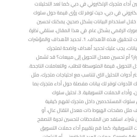
ين أداء متجرك الإلكتروني في دبي كما تعد التحليلات
لإلكتروني في دبي، حيث توفر لك رؤى قيمة حول سلوك
ن خلال استخدام البيانات بشكل صحيح، يمكنك تحسين
 حضورك الرقمي بشكل عام. في هذا المقال، سنلقي نظرة
على كيفية الاستفادة من التحليلات والبيانات لتحقيق هذه الأهداف. 1. تحديد الأهداف والمؤشرات
البيانات، يجب عليك تحديد أهداف واضحة لمتجرك
وار؟ أم تحسين معدل التحويل إلى مبيعات؟ قد تشمل
دل التحويل، قيمة المتوسطة للطلب، والتعاملات الناجحة.
ختر أدوات التحليل التي تتناسب مع احتياجات متجرك، مثل
Google Anal أو Shopify Analytics. تلك الأدوات توفر لك بيانات مفصلة حول أداء متجرك بما
في ذلك مصادر الزيارات، سلوك المستخدمين، وأداء الحملات التسويقية. 3. تحليل سلوك
يل سلوك المستخدمين داخل متجرك لفهم كيفية
 مثل صفحات الهبوط ذات معدل انتقال عالٍ، أو
ن شراء. استفد من الملاحظات لتحسين تجربة التصفح
تحليل أداء الحملات التسويقية: كما قم بتقييم أداء حملات التسويق
الرقمي التي تقوم بها، سواء كانت إعلانات Google Ads، حملات البريد الإلكتروني، أو النشرات