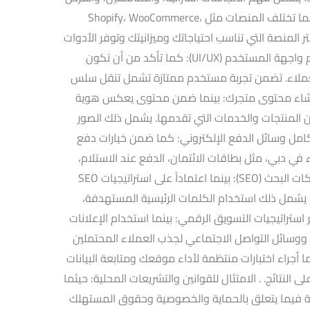
المتاحة. . اختيار منصة المتجر الإلكتروني: بينما تختلف المنصات مثل Shopify، WooCommerce،
. اختر المنصة التي تناسب احتياجاتك وميزانيتك وتوفر الأدوات
التي تحتاجها لإدارة متجرك بفعالية. . تصميم واجهة المستخدم (UI/UX): كما تأكد من أن تكون
عملاء. تضمن تجربة مستخدم ممتازة تشمل تنقل سلس
 إنشاء محتوى متجرك: بينما ضمن محتوى يعكس هوية
 المنتجات والخدمات التي تقدمها. يشمل ذلك الصور
امل وسائل الدفع الإلكتروني: كما ضمن خيارات دفع
في دبي، مثل بطاقات الائتمان، الدفع عند الاستلام،
والحوالات البنكية الإلكترونية. . تحسين محركات البحث (SEO): بينما اعتماداً على استراتيجيات SEO
. يشمل ذلك استخدام الكلمات الرئيسية المستهدفة،
 استراتيجيات التسويق الرقمي: بينما استخدام الإعلانات
، ووسائل التواصل الاجتماعي لجذب العملاء المحتملين
نما أجراء اختبارات منتظمة لأداء موقعك ومتابعة البيانات
 النتائج. . الامتثال للقوانين والتشريعات المحلية: حيثما
لية فيما يتعلق بالحماية والخصوصية وحقوق المستهلك