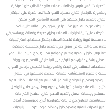
التحديات تنافس شرس وتطلعات عملاء متنوعة تتطلب حلولاً مبتكرة
ومتطورة. .الابتكار التقني كمحرك للنمو: كما تعد القدرة على الابتكار
التقني وتقديم حلول مبتكرة هي العنصر الأساسي الذي يمكن
للشركات من خلاله تعزيز مكانتها في سوق دبي. فالابتكار يساعد
الشركات على تلبية احتياجات العملاء بطرق جديدة وفعالة، ويساهم في
بناء سمعة قوية وزيادة قاعدة العملاء بشكل مستدام. .استراتيجيات
لتعزيز مكانة الشركة في سوق دبي: تقديم حلول مخصصة ومبتكرة:
كما توفير حلول برمجية وتصميم مواقع تتماشى مع احتياجات السوق
المحلي بشكل دقيق، مع التركيز على الابتكار في التصميم وسهولة
الاستخدام. الاستثمار في البحث والتطوير:بينما تخصيص جزء من الموارد
للبحث والتطوير لاستكشاف التقنيات الجديدة وتطبيقها في الحلول
البرمجية وتصميم المواقع. التفاعل المستمر مع العملاء: كذلك فهم
احتياجات العملاء واستجابتها بشكل سريع وفعّال، من خلال التواصل
المستمر وجلسات العمل وتقديم الدعم الفني المتميز. الشراكات
الاستراتيجية: التعاون مع شركات تكنولوجيا أخرى ومؤسسات أبحاث
لتعزيز القدرات التقنية وتقديم حلول متكاملة ومبتكرة. .استراتيجيات