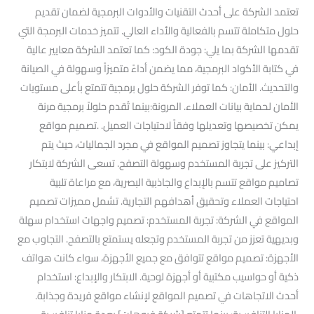
تعتمد الشركة على أحدث التقنيات والأدوات البرمجية لضمان تقديم
حلول متكاملة تتسم بالفعالية والأداء العالي. تتميز خدمات البرمجة التي
تقدمها الشركة بما يلي: جودة الكود: كما تعتمد الشركة معايير عالية
في كتابة الأكواد البرمجية، مما يضمن أداءً متميزاً وسهولة في الصيانة
والتحديث. الأمان: كما توفر الشركة حلول برمجية تتمتع بأعلى مستويات
الأمان لحماية بيانات العملاء. المرونة:بينما تُقدم حلولاً برمجية مرنة
يمكن تخصيصها وتعديلها وفقاً لاحتياجات العميل. .تصميم مواقع
إبداعي: بينما يتجاوز تصميم المواقع في مجرد الجماليات، حيث يتم
التركيز على تجربة المستخدم وسهولة التصفح. تسعى الشركة لابتكار
تصاميم مواقع تتسم بالإبداع والجاذبية البصرية، مع مراعاة تلبية
احتياجات العملاء وتحقيق أهدافهم التجارية. تشمل مميزات تصميم
المواقع في الشركة: تجربة المستخدم: تصميم واجهات استخدام سهلة
وبديهية تعزز من تجربة المستخدم وتجعله يستمتع بالتصفح. التجاوب مع
الأجهزة: تصميم مواقع تتوافق مع جميع الأجهزة، سواء كانت هواتف
ذكية أو حواسيب مكتبية أو أجهزة لوحية. الابتكار والإبداع: استخدام
أحدث الاتجاهات في تصميم المواقع لإنشاء مواقع فريدة وجذابة.