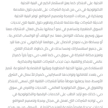
التحتية على الابتكار: كما يعزز الاستثمار الكبير في البنية التحتية
التكنولوجية في دبي من قدرة الشركات على تقديم حلول متقدمة
ومبتكرة في مجالات البرمجة وتصميم المواقع. توفر البنية التحتية
الحديثة الشركات بيئة ملائمة للابتكار وتطوير حلول تقنية تلبي تحديات
السوق المتغيرة وتساهم في نمو أعمالها بشكل فعال. الاشتراك معنا
سهل وسريع. يمكنك التواصل معنا عبر الهاتف أو الواتساب الخاص بنا ،
أو ببساطة ملء نموذج الاتصال على موقعنا الإلكتروني. نحن هنا للرد
على جميع استفساراتك ومساعدتك في كل خطوة. الابتكار التقني
وتعزيز مكانة الشركة في سوق دبي كما تلعب دبي دوراً بارزاً كمركز
عالمي للابتكار والتقنية، حيث تجذب الشركات التقنية والابتكارية
للاستفادة من بنيتها التحتية المتطورة وبيئتها الاقتصادية المتنوعة. تتميز
دبي بتعدد ثقافاتها وتواجدها الاستراتيجي كمركز للأعمال في الشرق
الأوسط، مما يجعلها موطناً مثالياً للشركات التقنية التي تسعى للابتكار
والتفوق في سوق التكنولوجيا العالمي. .التحديات والفرص في سوق
دبي: كذلك مع تزايد الطلب على الخدمات الرقمية والتكنولوجية في
دبي، تواجه الشركات التي تعمل في مجال برمجة وتصميم المواقع
تحديات عديدة وفرصاً متنوعة لتعزيز مكانتها في السوق. من بين هذه