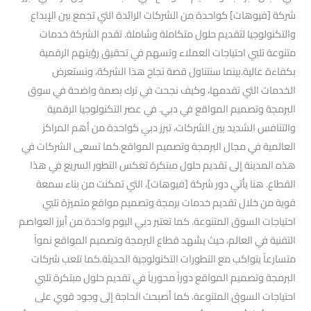
شركة [فيوهات] كواحدة من الشركات الرائدة التي تجمع بين الإبداع
والتكنولوجيا لتقديم حلول متكاملة وشاملة. تقدم الشركة خدمات
متنوعة تلبي احتياجات العملاء وتسهم في تحقيق رؤيتهم الرقمية
بكفاءة عالية.بينما سنتناول قصة نجاح هذا الشركة، ونستعرض
الخدمات التي تقدمها، وكيف نجحت في ترك بصمة واضحة في سوق
البرمجة وتصميم المواقع في دبي. في عصر التكنولوجيا الرقمية
والتنافس الشديد بين الشركات، تبرز دبي كواحدة من أهم المراكز
العالمية في مجال البرمجة وتصميم المواقع.كما تسعى الشركات في
هذه المدينة إلى تقديم حلول مبتكرة تعكس التطور السريع في هذا
القطاع. هنا يأتي دور شركة [فيوهات]، التي تمكنت من بناء سمعة
قوية من خلال تقديم خدمات برمجة وتصميم مواقع متميزة تلبي
احتياجات السوق المتنوعة. كما تعتبر دبي اليوم واحدة من أبرز العواصم
التقنية في العالم، حيث يشهد قطاع البرمجة وتصميم المواقع نمواً
متسارعاً يتواكب مع التطورات التكنولوجية الحديثة.كما تلعب شركات
البرمجة وتصميم المواقع دوراً محورياً في تقديم حلول مبتكرة تلبي
احتياجات السوق المتنوعة. كما أصبحت الحاجة إلى وجود قوي على