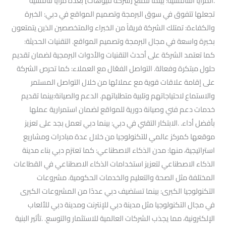
.المزايا التنافسية: بينما تتمتع [شركة فيوهات] بعدة مزايا تنافسية
تجعلها تتفوق في سوق البرمجة وتصميم المواقع في دبي: الخبرة
والكفاءة: تمتلك الشركة فريقاً من الخبراء والمتخصصين الذين يتمتعون
بخبرة واسعة في مجال البرمجة وتصميم المواقع. التقنيات الحديثة:
كما تعتمد الشركة على أحدث التقنيات والأدوات البرمجية لضمان تقديم
حلول مبتكرة وفعالة. التواصل الفعّال مع العملاء: كما تحرص الشركة
على إقامة علاقات قوية مع عملائها من خلال التواصل المستمر
والاستماع لاحتياجاتهم وتلبية متطلباتهم. الدعم والصيانة:بينما تقديم
خدمات دعم فني وصيانة دورية للمواقع لضمان استمرارية عملها
بأفضل أداء. .الابتكار التقني في دبي: بينما دبي تعمل بجد على تعزيز
موقعها كمركز عالمي للتكنولوجيا من خلال عدة مبادرات ومشاريع
استراتيجية، منها: مدن الذكاء الاصطناعي: كما تعتزم دبي بناء مدينة
الذكاء الاصطناعي لتعزيز استخدامات الذكاء الاصطناعي في القطاعات
المختلفة مثل الصحة والتعليم والخدمات الحكومية. مشروعات
التكنولوجيا الكبرى: بينما تستضيف دبي عددًا من المشروعات الكبرى
في مجال التكنولوجيا مثل مدينة دبي للإنترنت ومدينة دبي للألعاب
الإلكترونية، مما يجذب الشركات العالمية للاستثمار والتوسع. .تأثير البنية