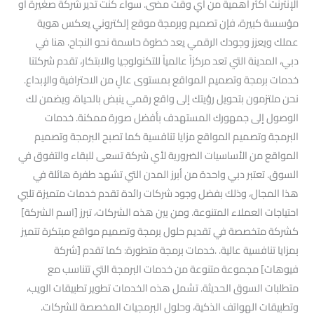
الإنترنت أكثر أهمية من أي وقت مضى. سواء كنت تدير شركة صغيرة أو
مؤسسة كبيرة، فإن تصميم وبرمجة موقع إلكتروني يعكس هوية
عملك ويعزز وجودك الرقمي يعد خطوة حاسمة نحو النجاح. هنا في
دبي، المدينة التي تعد مركزاً عالمياً للتكنولوجيا والابتكار، تقدم شركتنا
خدمات برمجة وتصميم المواقع بمستوى عالٍ من الاحترافية والإبداع.
نحن ملتزمون بتحويل رؤيتك إلى واقع رقمي ينبض بالحياة، ويضمن لك
الوصول إلى جمهورك المستهدف بأفضل صورة ممكنة. خدمات
البرمجة وتصميم المواقع مزايا تنافسية كما تصبح البرمجة وتصميم
المواقع من الأساسيات الضرورية لأي شركة تسعى للبقاء والتفوق في
السوق. تعتبر دبي واحدة من أبرز المدن التي تشهد طفرة هائلة في
هذا المجال، وذلك بفضل وجود شركات رائدة تقدم خدمات متميزة تلبي
احتياجات العملاء المتنوعة. ومن بين هذه الشركات، تبرز [اسم الشركة]
كشركة متخصصة في تقديم حلول برمجة وتصميم مواقع مبتكرة تتميز
بمزايا تنافسية عالية. .خدمات برمجة متطورة: كما تقدم [شركة
فيوهات] مجموعة متنوعة من خدمات البرمجة التي تتناسب مع
متطلبات السوق الحديثة. تشمل هذه الخدمات تطوير تطبيقات الويب،
وتطبيقات الهواتف الذكية، وحلول البرمجيات المخصصة للشركات.