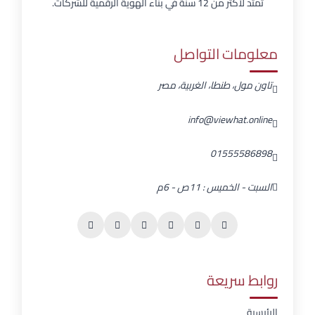
تمتد لأكثر من 12 سنة في بناء الهوية الرقمية للشركات.
معلومات التواصل
تاون مول، طنطا، الغربية، مصر
info@viewhat.online
01555586898
السبت - الخميس : 11ص - 6م
روابط سريعة
الرئيسية