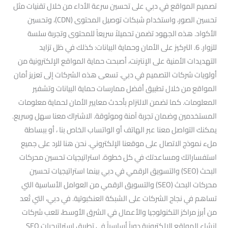
تصميم المواقع في دبي على تحسين سرعة الأداء من خلال تقنيات مثل
تحسين الصور، واستخدام شبكات توصيل المحتوى (CDN)، وتحسين
الأكواد. هذه الجهود تضمن تحميلاً سريعاً للمحتوى وتجربة سلسة
للزوار. 6. التركيز على الأمان وحماية البيانات: كذلك في ظل تزايد
التهديدات الأمنية على الإنترنت، أصبحت حماية المواقع الإلكترونية من
أولويات شركات التصميم في دبي. تسعى هذه الشركات إلى تعزيز أمان
المواقع من خلال تطبيق أفضل ممارسات حماية البيانات وتشفير
المعلومات. كما تضمن الالتزام بأحدث معايير الأمان لحماية معلومات
المستخدمين وضمان تجربة آمنة وموثوقة. الاشتراك معنا سهل وسريع.
يمكنك التواصل معنا عبر الهاتف أو الواتساب الخاص بنا ، أو ببساطة
ملء نموذج الاتصال على موقعنا الإلكتروني. نحن هنا للرد على جميع
استفساراتك ومساعدتك في كل خطوة. استراتيجيات تحسين محركات
البحث (SEO) والتسويق الرقمي في دبي بينما استراتيجيات تحسين
محركات البحث (SEO) والتسويق الرقمي من العوامل الأساسية التي
تساهم في نجاح الشركات على الشبكة العنكبوتية. في دبي، التي تُعد
من أبرز مراكز التكنولوجيا والأعمال في الشرق الأوسط، تلعب شركات
إنشاء المواقع الإلكترونية دوراً أساسياً في تطبيق استراتيجيات SEO