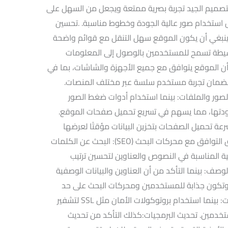
ر التصميم الجيد تجربة بصرية ممتعة ويجعل من السهل على
 استخدام صور عالية الجودة وخطوط مناسبة. .تحسين
ل التنقل: كما ينبغي أن يكون الموقع سهل التنقل مع قوائم واضحة
يطة تسمح للمستخدمين بالوصول إلى المعلومات
ن أن الموقع يتوافق مع جميع الأجهزة والشاشات، بما في
، لضمان تجربة مستخدم سلسة عبر مختلف المنصات.
صور والملفات: بينما استخدام أدوات ضغط الصور
جودتها، مما يسهم في تسريع تحميل صفحات الموقع.
عة تحميل الصفحات بتخزين البيانات مؤقتًا لعرضها
بسرعة أكبر عند زيارة الموقع مجددًا. .تحقيق التوافق مع محركات البحث (SEO): البحث عن الكلمات
ية المناسبة في النصوص والعناوين لتحسين ترتيب
وصف: بينما التأكد من أن العناوين والبيانات الوصفية
تكون جذابة للمستخدمين ومحركات البحث على حد
سواء. .الأمان وحماية البيانات: تشفير البيانات: بينما استخدام بروتوكولات الأمان مثل SSL لتشفير
تخدمين. تحديث البرمجيات:كذلك التأكد من تحديث