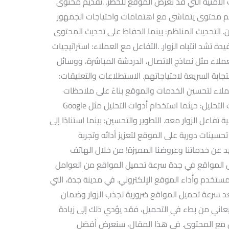
ت الأمنية التي قد تعرض الموقع للخطر. .تقديم محتوى
يم محتوى يتماشى مع اهتمامات واحتياجات الجمهور
. التحديث المنتظم: بينما الحفاظ على تحديث المحتوى
تشد انتباه الزوار. .التفاعل مع العملاء: استراتيجيات
ملاء مثل نماذج الاتصال، الدردشة المباشرة، ووسائل
ابة السريعة لاحتياجاتهم. الاستطلاعات والتعليقات:
لاء لتحسين الخدمات والموقع بناءً على ملاحظات
الزوار. .تحليل الأداء والتطوير المستمر: أدوات التحليل: حيثما استخدام أدوات التحليل مثل Google
يفية تفاعل الزوار معه. التطوير والتحسين: بينما استنادًا إلى
تحسينات دورية على الموقع لتعزيز أدائه وتجربة
د عن خدماتنا وعروضنا المميزة! من خلال الهاتف
ل المواقع في جدة سرعة تحميل المواقع من العوامل
لمستخدم وأداء الموقع الإلكتروني. في مدينة جدة، التي
ُعد سرعة تحميل المواقع ضرورية لجذب الزوار وضمان
 يعاني من بطء في التحميل، فقد يؤدي ذلك إلى زيادة
ل مع المحتوى. في هذا المقال، سنعرض أفضل