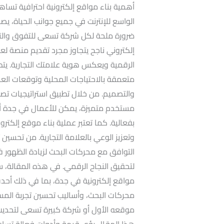
أهمية بناء مواقع إلكترونية احترافية تسا
الواسع للإنترنت في جميع جوانب الحياة، يص
ضرورة ملحة لكل شركة تسعى للتفوق والتمي
إلكتروني ناجح يتجاوز مجرد تقديم منصة 
الرقمية ويعكس هوية علامتك التجارية. يت
متعمقة بالاحتياجات المحلية وتوقعات العمل
والتصميم. من خلال تطبيق استراتيجيات تصم
مستخدم متميزة، يمكن للأعمال في جدة أن
بفعالية. كما تعتبر عملية بناء موقع إلكتر
وتعزيز الوعي بالعلامة التجارية. من تحسين 
التوافق مع محركات البحث لزيادة الظهور في
لتحقيق النجاح الرقمي. في هذه المقالة، سن
مواقع إلكترونية في جدة، بما في ذلك أحدث
محركات البحث، وأساليب تحسين تجربة المس
موقعه الأول أو شركة كبيرة تسعى لتحديث
هذا المقال رؤى قيمة وأدوات فعالة تسا