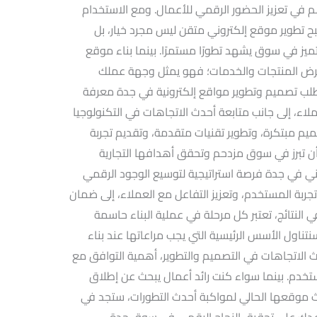
هم في تعزيز الحضور الرقمي للأعمال. ومع الاستخدام
بح تطوير موقع إلكتروني متقن ليس مجرد خيار، بل
ز في سوق يشهد تطورًا مستمرًا. بينما بناء موقع
لعرض المنتجات والخدمات؛ فهو يمثل وجهة عملك
طلب تصميم وتطوير مواقع إلكترونية في جدة معرفة
اء، إلى جانب متابعة أحدث الاتجاهات في التكنولوجيا
يم مبتكرة، وتطوير تقنيات متقدمة، وتقديم تجربة
 تبرز في سوق مزدحم وتحقق أهدافها التجارية
وني في جدة فرصة استراتيجية لتوسيع الوجود الرقمي
تجربة المستخدم، وتعزيز التفاعل مع العملاء، إلى ضمان
 النتائج، تعتبر كل مرحلة في عملية البناء حاسمة
تناول الأسس الرئيسية التي يجب مراعاتها عند بناء
 الاتجاهات في التصميم والتطوير، أهمية التوافق مع
تخدم. بينما سواء كنت رائد أعمال يبحث عن إطلاق
 موقعها الحالي لمواكبة أحدث التطورات، ستجد في
عدك على تحقيق النجاح الرقمي في سوق جدة