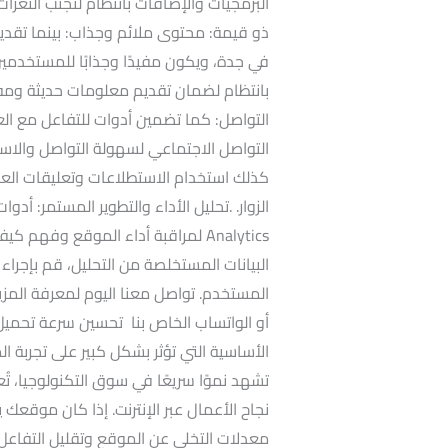
البرمجيات والإضافات بانتظام لتجنب الثغرا
ذو قيمة: محتوى ملائم وجذاب: بينما تقد
في جدة، ويكون مفيدًا وجذابًا للمستخدمين
بانتظام لضمان تقديم معلومات حديثة ومفيدة 
التواصل: كما تضمين أدوات للتفاعل مع الع
التواصل الاجتماعي لسهولة التواصل والاستج
كذلك استخدام الاستطلاعات وتعليقات العم
Analytics لمراقبة أداء الموقع وفهم ك
البيانات المستخلصة من التحليل، قم بإجراء 
المستخدم. تواصل معنا اليوم لمعرفة المزي
أو الواتساب الخاص بنا تحسين سرعة تحمي
الأساسية التي تؤثر بشكل كبير على تجربة ا
تشهد نموًا سريعًا في سوق التكنولوجيا، ت
نجاح الأعمال عبر الإنترنت. إذا كان موقعك
معدلات التخلي عن الموقع وتقليل التفاع