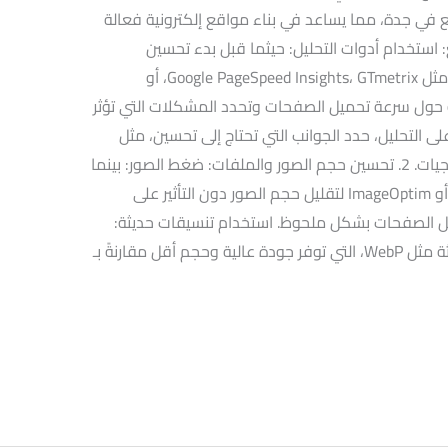
 في جدة، مما يساعد في بناء مواقع إلكترونية فعالة
ليل أداء الموقع: استخدام أدوات التحليل: حيثما قبل بدء تحسين
الموقع، يجب قياس أدائه باستخدام أدوات مثل Google PageSpeed Insights، GTmetrix، أو
مفصلة حول سرعة تحميل الصفحات وتحدد المشكلات التي تؤثر
على التحليل، حدد الجوانب التي تحتاج إلى تحسين، مثل
حجم الصور، عدد الطلبات، أو استخدام البرمجيات. 2. تحسين حجم الصور والملفات: ضغط الصور: بينما
استخدم أدوات ضغط الصور مثل TinyPNG أو ImageOptim لتقليل حجم الصور دون التأثير على
يل الصفحات بشكل ملحوظ. استخدام تنسيقات حديثة:
بينما استبدل الصور القديمة بتنسيقات حديثة مثل WebP، التي توفر جودة عالية وحجم أقل مقارنةً بـ