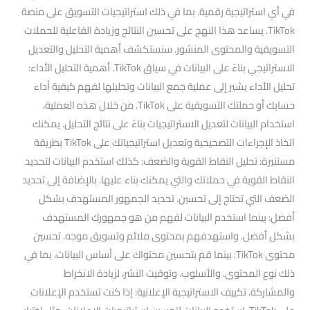
في أي استراتيجية رقمية. بما في ذلك استراتيجيات التسويق على منصة
TikTok. يساعد هذا النهج على تحسين النتائج وزيادة الفاعلية للحملات
التسويقية والمحتوى المنشور. سنستكشف أهمية التحليل والتعديل
الاستراتيجي بناءً على البيانات في سياق TikTok. أهمية التحليل الأداء:
تحليل الأداء يشير إلى عملية جمع البيانات وتحليلها لفهم كيفية أداء
حسابك أو حملتك التسويقية على TikTok. من خلال هذه العملية،
استخدام البيانات لتعديل الاستراتيجيات بناءً على نتائج التحليل. يمكنك
اتخاذ الإجراءات التصحيحية وتعديل استراتيجياتك على TikTok بطريقة
مستنيرة: تحليل النقاط القوية والضعف: كذلك استخدم البيانات لتحديد
النقاط القوية في حملاتك والتي يمكنك بناء عليها. بالإضافة إلى تحديد
الضعف التي تحتاج إلى تحسين. تحديد الجمهور المستهدف بشكل
أفضل: بينما استخدم البيانات لفهم من هو جمهورك المستهدف
بشكل أفضل. واستهدفهم بمحتوى ملائم وتسويق موجه. تحسين
محتوى TikTok: بينما قم بتحسين محتواك على أساس البيانات، بما في
ذلك نوع المحتوى. والأسلوب. وتوقيت النشر، لزيادة الانخراط
والمشاركة. تكييف الاستراتيجية الإعلانية: إذا كنت تستخدم الإعلانات