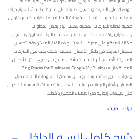
من استراتيجيات السيو الخارجي. وتلعب دوراً هاماً في تعزيز مكانة
موقعك على الإنترنت وتحسين تصنيفه على محركات البحث. استراتيجيات
بناء السيو الخارجي المحلي للشركات المحلية بناء استراتيجية سيو خارجي
محلية فعالة للشركات المحلية يتطلب اتباع بعض الخطوات
والاستراتيجيات المحددة التي تستهدف جذب الزوار المحليين وتحسين
مكانة الموقع على محركات البحث لهذه الفئة المستهدفة. تحسين
تسجيل الشركة في دلائل الأعمال المحلية: كذلك يجب على الشركات
المحلية التأكد من أنها مسجلة بشكل صحيح في جميع دلائل الأعمال
المحلية مثل Google My Business وBing Places for Business
ومواقع أخرى محلية. بينما يجب أن تتضمن المعلومات الدقيقة مثل
العنوان وأرقام الهواتف وساعات العمل والتصنيفات المناسبة. الحصول
على تقييمات إيجابية من العملاء المحليين: كذلك
قراءة المزيد »
شرح كامل للسيو الداخلي –
شرح