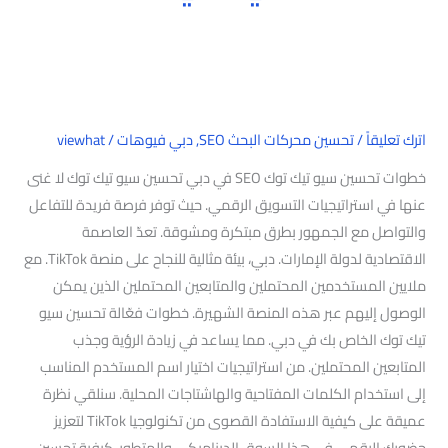
اترك تعليقاً
/
تحسين محركات البحث SEO
,
دبي فيوهات
/
viewhat
خطوات تحسين سيو تيك توك SEO في دبي تحسين سيو تيك توك لا غنى
عنها في استراتيجيات التسويق الرقمي. حيث توفر فرصة فريدة للتفاعل
والتواصل مع الجمهور بطرق مبتكرة ومشوقة. تعدّ العاصمة
الاقتصادية لدولة الإمارات. دبي، بيئة مثالية للنجاح على منصة TikTok. مع
ملايين المستخدمين المحتملين والمتابعين المحتملين الذين يمكن
الوصول إليهم عبر هذه المنصة الشهيرة. خطوات فعّالة تحسين سيو
تيك توك الخاص بك في دبي. مما يساعد في زيادة الرؤية وجذب
المتابعين المحتملين. من استراتيجيات اختيار اسم المستخدم المناسب
إلى استخدام الكلمات المفتاحية والهاشتاجات المحلية. سنلقي نظرة
عميقة على كيفية الاستفادة القصوى من تكنولوجيا TikTok لتعزيز
حضورك الرقمي في هذا السوق الديناميكي والمتطور. كيفية تحسين