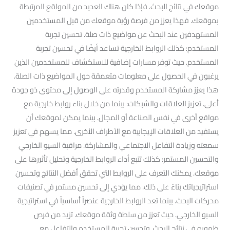
موقعك في نتائج البحث. فإذا كان هناك العديد من المواقع المرتبطة
بموقعك. فهذا يعزز من فرصة رؤية موقعك من قبل المستخدمين
المستهدفين عند البحث عن مواضيع ذات صلة. تحسين تجربة
المستخدم: كذلك الروابط الخارجية تساعد أيضًا في تحسين تجربة
المستخدم. حيث توفر مسارات إضافية للاستكشاف للمستخدمين الذين
يرغبون في الحصول على معلومات متعمقة حول المواضيع ذات الصلة.
هذا يعزز مشاركة المستخدم وقدرته على الوصول إلى محتوى ذو جودة
أعلى. تعزيز العلاقات والشبكات: بينما من خلال بناء روابط خارجية مع
مواقع أخرى في نفس الصناعة أو المجال. بينما يمكن لموقعك أن
يستفيد من العلاقات الإيجابية مع الأطراف الأخرى. مما يسهم في تعزيز
سمعته وزيادة التفاعل الاجتماعي والمشاركة. مراقبة السيو الخارجي
والتحسين المستمر: كذلك تتبع أداء الروابط الخارجية وتحليل تأثيرها على
موقعك. يمكنك التعرف على الروابط التي تحقق أفضل النتائج وتحسين
استراتيجياتك بناءً على ذلك. مما يؤدي إلى تحسين مستمر في تصنيفات
محركات البحث. بينما تعد الروابط الخارجية عنصراً أساسياً في استراتيجية
السيو الخارجي. حيث تعزز من سلطة وثقة موقعك. تزيد من فرص
ظهوره في نتائج البحث. وتحسن تجربة المستخدم والتفاعل مع