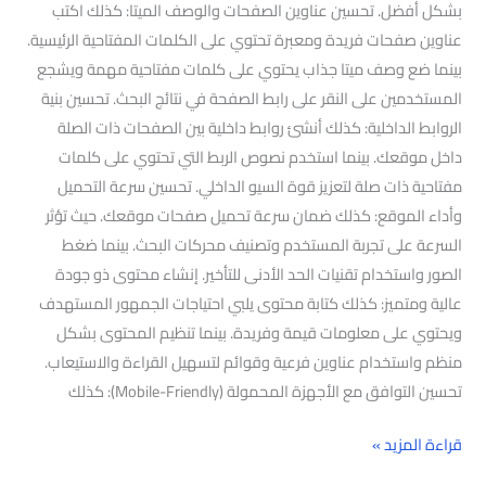
بشكل أفضل. تحسين عناوين الصفحات والوصف الميتا: كذلك اكتب
عناوين صفحات فريدة ومعبرة تحتوي على الكلمات المفتاحية الرئيسية.
بينما ضع وصف ميتا جذاب يحتوي على كلمات مفتاحية مهمة ويشجع
المستخدمين على النقر على رابط الصفحة في نتائج البحث. تحسين بنية
الروابط الداخلية: كذلك أنشئ روابط داخلية بين الصفحات ذات الصلة
داخل موقعك. بينما استخدم نصوص الربط التي تحتوي على كلمات
مفتاحية ذات صلة لتعزيز قوة السيو الداخلي. تحسين سرعة التحميل
وأداء الموقع: كذلك ضمان سرعة تحميل صفحات موقعك. حيث تؤثر
السرعة على تجربة المستخدم وتصنيف محركات البحث. بينما ضغط
الصور واستخدام تقنيات الحد الأدنى للتأخير. إنشاء محتوى ذو جودة
عالية ومتميز: كذلك كتابة محتوى يلبي احتياجات الجمهور المستهدف
ويحتوي على معلومات قيمة وفريدة. بينما تنظيم المحتوى بشكل
منظم واستخدام عناوين فرعية وقوائم لتسهيل القراءة والاستيعاب.
تحسين التوافق مع الأجهزة المحمولة (Mobile-Friendly): كذلك
قراءة المزيد »