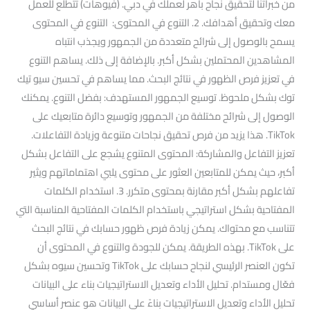
من خبراتنا لتحقيق نجاح باهر لعملك في دبي. (فيوهات) تتطلع للعمل
معك وتحقيق أهدافك. 2. التنوع في المحتوى: التنوع في المحتوى
يسمح بالوصول إلى شرائح متعددة من الجمهور ويجذب انتباه
المشاهدين المحتملين بشكل أكبر. بالإضافة إلى ذلك. يساهم التنوع
في تعزيز فرص الظهور في نتائج البحث. مما يساهم في تحسين سيو تيك
توك بشكل ملحوظ. توسيع الجمهور المستهدف: بفضل التنوع. يمكنك
الوصول إلى شرائح مختلفة من الجمهور وتوسيع دائرة متابعيك على
TikTok. هذا يزيد من فرص تحقيق نجاحات متنوعة وزيادة التفاعلات.
تعزيز التفاعل والمشاركة: المحتوى المتنوع يشجع على التفاعل بشكل
أكبر، حيث يمكن للمتابعين العثور على محتوى يلبي اهتماماتهم ويثير
تفاعلهم بشكل أكبر مقارنة بمحتوى متكرر. 3. استخدام الكلمات
المفتاحية بشكل استراتيجي باستخدام الكلمات المفتاحية المناسبة التي
تتناسب مع محتواك. يمكن زيادة فرص ظهور حسابك في نتائج البحث
على TikTok. بهذه الطريقة. يمكن للجودة والتنوع في المحتوى أن
تكون العنصر الرئيسي لنجاح حسابك على TikTok وتحسين سيوه بشكل
فعّال ومستدام. تحليل الأداء وتعديل الاستراتيجيات بناء على البيانات
تحليل الأداء وتعديل الاستراتيجيات بناءً على البيانات هو عنصر أساسي