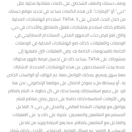
وصف حسابك والملف الشخصي على كلمات مفتاحية محلية. مثل
“دبي” أو “الإمارات”. لأن هذه الكلمات تساعد في تحديد موقع حسابك
من خلال البحث المحلي على TikTok. 3. استخدام الهاشتاجات المحلية
بانتظام كذلك استخدم هاشتاجات تتعلق بالمناطق والأحداث في دبي.
والتي تعزز فرص جذب الجمهور المحلي. الاستخدام الاستراتيجي في
الوصفات والتعليقات: كذلك ضع الهاشتاجات المحلية في الوصفات
الخاصة بالفيديوهات الخاصة بك. وفي التعليقات التي تضيفها إلى
منشوراتك على TikTok. يساعد ذلك في تحسين فرصة ظهور محتواك
عندما يبحث المستخدمون عن هذه الهاشتاجات المحددة. الاشتراك
معنا سهل وسريع. يمكنك التواصل معنا عبر الهاتف أو الواتساب الخاص
بنا ، أو ببساطة ملء نموذج الاتصال على موقعنا الإلكتروني. نحن هنا
للرد على جميع استفساراتك ومساعدتك في كل خطوة. 4. النشر بانتظام
وفي الأوقات المناسبة:كذلك حافظ على جدول زمني منتظم للنشر
يتوافق مع توقيتات النشاط العالمي والمحلي في دبي. 5. التفاعل
المستمر مع المتابعين والمعجبين: علاوة علي ذلك رد على التعليقات
والتفاعل مع المتابعين بانتظام. مما يعزز الارتباط ويزيد من تفاعل
الحساب. 6. الترويج عبر وسائل التواصل الاجتماعي الأخرى: كذلك شارك