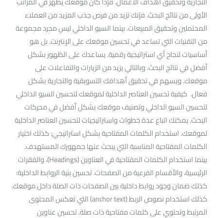
التجارية وتحقيق أهداف الأعمال. فإذا كان موقعك يظهر في المراتب
الأولى من نتائج البحث. فإنك تزيد من فرص جذب المزيد من العملاء
المحتملين وتحقيق المبيعات. بينما السيو الداخلي ليس مجرد مجموعة
من التقنيات التي تساعد في تحسين موقعك على الإنترنت. بل هو
أساسيات لنجاح أي استراتيجية رقمية. يساعدك على الظهور بشكل
أفضل في نتائج البحث. وبالتالي يزيد من الزيارات والتفاعلات على
موقعك. ويسهم في تحقيق أهدافك التسويقية والتجارية بشكل
فعال. كيفية تحسين العناصر الداخلية لموقعك لتحسين السيو الداخلي
لتحسين السيو الداخلي وتصنيف موقعك بشكل أفضل في محركات
البحث. يمكنك اتباع عدة خطوات واستراتيجيات لتحسين العناصر الداخلية
لموقعك. استخدام الكلمات المفتاحية بشكل استراتيجي: كذلك اختيار
الكلمات المفتاحية المناسبة التي يبحث عنها جمهورك المستهدف.
بينما استخدام الكلمات المفتاحية في العناوين (Headings)، والفقرات
الرئيسية، والأقسام الفرعية من الصفحات. تحسين بنية الروابط الداخلية:
كذلك ضمان وجود روابط داخلية بين الصفحات ذات الصلة داخل موقعك.
كذلك استخدام نصوص الربط (anchor text) التي تعكس المحتوى
المرتبط وتحتوي على كلمات مفتاحية ذات صلة. تحسين عناوين