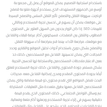
باستخدام استجابية التصميم. يمكن للموقع أن يصل إلى مجموعة
أوسع من الجمهور المستهدف الذي يستخدم أجهزة متنوعة لتصفح
الإنترنت. سهولة التنقل والتصفح: تأثير التنقل السلس والتصفح البسيط
على موقعك يمكن أن يسهم في تحسين تجربة المستخدم وبالتالي
تقييمات SEO. إذا كان الزوار يجدون من السهل العثور على المحتوى
المطلوب والتنقل بين الصفحات. فسيكونون أكثر عرضة للبقاء والتفاعل
مع موقعك. مراجعة الأداء: بينما قم بمراجعة أداء سهولة التنقل
والتصفح بشكل دوري باستخدام أدوات تحليل الموقع والتقارير، وحدد
المجالات التي يمكن تحسينها. التفاعل مع المستخدمين: كذلك خذ
بعين الاعتبار ملاحظات المستخدمين والاستجابة لها لتحسين التجربة
بشكل مستمر. جودة المحتوى والتفاعل: كذلك تجربة المستخدم تتعلق
أيضًا بجودة المحتوى المقدم ومدى إمكانية التفاعل معه. محركات
البحث تفضل المواقع التي تقدم محتوى ذو قيمة مضافة والتي يمكن
للمستخدمين التفاعل معها بطرق متعددة مثل التعليقات. المشاركة
عبر وسائل التواصل الاجتماعي. كذلك المحتوى الذي يقدم قيمة
حقيقية يسهم في إثراء تجربة المستخدم وجعلها أكثر متعة وفعالية.
زيادة التفاعلات: المحتوى الذي يشجع على التفاعل مثل التعليقات،