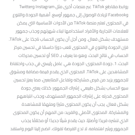
روابط مقاطع TikTok عبر منصات أخرى مثل Instagram وTwitter
وFacebook لزيادة الوصول إلى جمهور أوسع. أهمية الجودة والتنوع
في المحتوى تعتبر منصة TikTok من الأدوات الأساسية التي يمكن
للعلامات التجارية والأفراد استخدامها لبناء شهرتهم وجذب جمهور
مستهدف بشكل فعال. ومن أجل أن يكون الحساب ناجحًا على TikTok.
فإن الجودة والتنوع في المحتوى تلعب دورًا حاسمًا في تحسين مركز
الحساب في نتائج البحث. وهو ما يعرف بـ SEO أو تحسين محركات
البحث. 1. جودة المحتوى: الجودة هي عامل رئيسي في جذب واحتفاظ
المشاهدين على TikTok. المحتوى الذي يقدم قيمة مضافة ومشوق
للجمهور يزيد من فرص مشاركته وتفاعل المتابعين، مما يعزز تحسين
سيو الحساب بشكل طبيعي. إشراك الجمهور: كذلك يعني جودة
المحتوى قدرته على إشراك الجمهور المستهدف وجذب انتباههم
بشكل فعال. يجب أن يكون المحتوى مثيرًا وملهمًا للمشاهدة
والمشاركة. المحتوى الأصلي والفريد: من المهم أن يكون المحتوى
الذي تنشره فريدًا وأصليًا. حيث يقدم شيئًا جديدًا أو مختلفًا يجذب
الجمهور ويثير اهتمامه. لا تدع الفرصة تفوتك. انضم إلينا اليوم واستفد