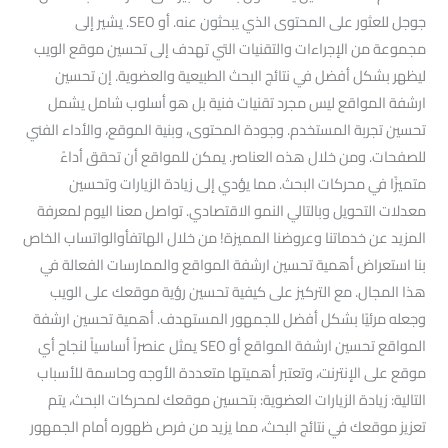
جوجل للعثور على المحتوى الذي يبحثون عنه. أو SEO. يشير إلى
مجموعة من الإجراءات والتقنيات التي تهدف إلى تحسين موقع الويب
ليظهر بشكل أفضل في نتائج البحث الطبيعية والعضوية. إن تحسين
ارشفة المواقع ليس مجرد تقنيات فنية بل هو أسلوب شامل يشمل
تحسين تجربة المستخدم. وجودة المحتوى، وبنية الموقع، والأداء الفني
للصفحات. ومن خلال هذه العناصر. يمكن للمواقع أن تحقق أداءً
متميزًا في محركات البحث. مما يؤدي إلى زيادة الزيارات وتحسين
معدلات التحويل وبالتالي النمو الاقتصادي. تواصل معنا اليوم لمعرفة
المزيد عن خدماتنا وعروضنا المميزة! من خلال الهاتفأوالواتساب الخاص
بنا استعراض أهمية تحسين ارشفة المواقع والممارسات الفعالة في
هذا المجال. مع التركيز على كيفية تحسين رؤية موقعك على الويب
وجعله مرئيًا بشكل أفضل للجمهور المستهدف. أهمية تحسين ارشفة
المواقع تحسين ارشفة المواقع أو SEO يمثل عنصراً أساسياً لنجاح أي
موقع على الإنترنت، وتعتبر أهميتها متعددة الأوجه وحاسمة للأسباب
التالية: زيادة الزيارات العضوية: بتحسين موقعك لمحركات البحث، يتم
تعزيز موقعك في نتائج البحث، مما يزيد من فرص ظهوره أمام الجمهور