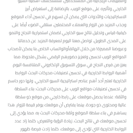
والتقييمات الإيجابية من المستخدمين. سنستكشف أهمية السيو
الخارجي وتأثيره على موقع الويب. بالإضافة إلى استعراض أبرز
الاستراتيجيات والأدوات التي يمكن أن تسهم في تحسين أداء الموقع
وجذب المزيد من الزوار والعملاء المحتملين. سنلقي الضوء أيضًا على
كيفية قياس وتحليل نتائج سيو الخارجي لضمان استمرارية النجاح والنمو
على المدى الطويل. تواصل معنا اليوم لمعرفة المزيد عن خدماتنا
وعروضنا المميزة! من خلال الهاتفأوالواتساب الخاص بنا يمكن لأصحاب
المواقع الويب تحسين وتعزيز حضورهم الرقمي بشكل ملحوظ. مما
يعزز من فرص النجاح في سوق التسويق الإلكتروني المتنافسة اليوم.
أهمية الروابط الخارجية في تحسين تصنيفات محركات البحث الروابط
الخارجية تعتبر أحد أهم عناصر استراتيجية السيو الخارجي. ولها دور حاسم
في تحسين تصنيفات مواقع الويب على محركات البحث: بناء السلطة
والثقة: عندما يحصل موقعك على رابط خارجي من موقع ذو سلطة
عالية ومحتوى ذو جودة. بينما يفترض أن موقعك يوفر قيمة للزوار. هذا
يساهم في بناء سلطة الموقع وثقة محركات البحث به. مما يؤدي إلى
تحسين موقعك في نتائج البحث. زيادة الرؤية والتعرض: كلما زاد عدد
الروابط الخارجية التي تؤدي إلى موقعك. كلما زادت فرصة ظهور