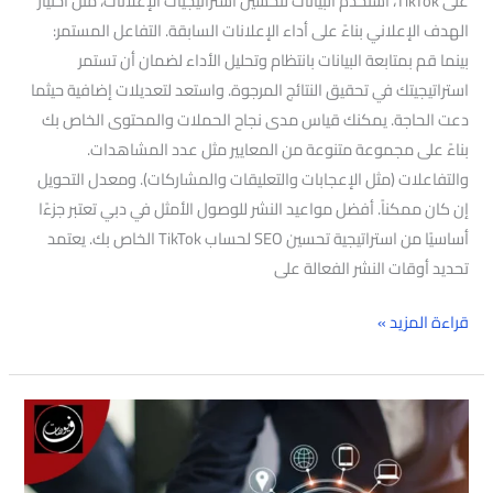
على TikTok، استخدم البيانات لتحسين استراتيجيات الإعلانات، مثل اختيار
الهدف الإعلاني بناءً على أداء الإعلانات السابقة. التفاعل المستمر:
بينما قم بمتابعة البيانات بانتظام وتحليل الأداء لضمان أن تستمر
استراتيجيتك في تحقيق النتائج المرجوة. واستعد لتعديلات إضافية حيثما
دعت الحاجة. يمكنك قياس مدى نجاح الحملات والمحتوى الخاص بك
بناءً على مجموعة متنوعة من المعايير مثل عدد المشاهدات.
والتفاعلات (مثل الإعجابات والتعليقات والمشاركات). ومعدل التحويل
إن كان ممكناً. أفضل مواعيد النشر للوصول الأمثل في دبي تعتبر جزءًا
أساسيًا من استراتيجية تحسين SEO لحساب TikTok الخاص بك. يعتمد
تحديد أوقات النشر الفعالة على
قراءة المزيد »
أفضل
شركه
تصميم