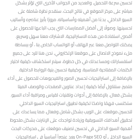
تحسين سرعة التحميل. والعديد من الجوانب الأخرى التي تؤثر بشكل
مباشر على مركز الموقع في نتائج البحث. سنقدم نظرة شاملة على
السيو الداخلي. بدءًا من أهميته وأساسياته. مرورًا بأبرز عناصره وأساليب
تحسينها. وصولًا إلى أفضل الممارسات التي يجب اتباعها للحصول على
أقصى استفادة من هذه الاستراتيجية. الاشتراك معنا سهل وسريع.
يمكنك التواصل معنا عبر الهاتف أو الواتساب الخاص بنا ، أو ببساطة
ملء نموذج الاتصال على موقعنا الإلكتروني. نحن هنا للرد على جميع
استفساراتك ومساعدتك في كل خطوة. سيتم استكشاف كيفية اختيار
الكلمات المفتاحية المناسبة. وكيفية تحسين بنية الروابط الداخلية.
بالإضافة إلى استراتيجيات تحسين الصور والفيديوهات للحصول على أداء
متميز. سنتناول أيضًا كيفية إعداد عناوين الصفحات والوصف الميتا
بشكل فعال. بالإضافة إلى أدوات وتقنيات لقياس ومراقبة أداء السيو.
ستكتسب فهمًا واضحًا لكيفية تطبيق استراتيجيات السيو الداخلي
لتحسين موقعك على الويب بشكل شامل وفعال. مما يساعدك على
تحقيق أهدافك التسويقية وزيادة تواجدك على الإنترنت بشكل ملحوظ
أهمية السيو الداخلي في تحسين تصنيف موقعك على محركات البحث
السيو الداخلي أو On-Page SEO يعد عنصراً أساسياً في استراتيجيات