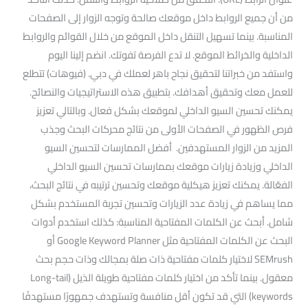
من أن جميع الروابط داخل موقعك صالحة وتوجه الزوار إلى الصفحات
المناسبة. بينما تسهيل التنقل داخل الموقع من خلال القوائم والروابط
الداخلية والخرائط الموقع. لا تدع الفرصة تفوتك. انضم إلينا اليوم
واستفد من خبراتنا لتحقيق نجاح باهر لعملك في دبي. (فيوهات) تتطلع
للعمل معك وتحقيق أهدافك. بتطبيق هذه الاستراتيجيات والنصائح.
يمكنك تحسين السيو الداخلي لموقعك بشكل فعال. وبالتالي تعزيز
فرص الظهور في الصفحات الأولى من نتائج محركات البحث وجذب
المزيد من الزوار المستهدفين. أفضل الممارسات لتحسين السيو
الداخلي وزيادة زيارات موقعك بممارسات تحسين السيو الداخلي
الفعّالة. يمكنك تعزيز هيكلية موقعك وتحسين ترتيبه في نتائج البحث،
مما يساهم في زيادة عدد الزيارات وتحسين تجربة المستخدم بشكل
شامل. أبحث عن الكلمات المفتاحية المناسبة: كذلك استخدم أدوات
البحث عن الكلمات المفتاحية مثل Google Keyword Planner أو
SEMrush لاختيار كلمات مفتاحية ذات صلة بمجالك وذات حجم بحث
معقول. بينما تأكد من اختيار كلمات مفتاحية طويلة الذيل (Long-tail
keywords) التي قد تكون أقل منافسة وتستهدف جمهورًا مستهدفًا