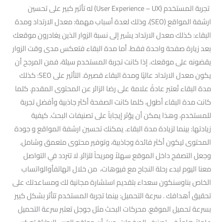
تجربة المستخدم (User Experience – UX) له تأثير كبير على تحسين
ارشفة المواقع (SEO)، وذلك لعدة أسباب مهمة: معدل الارتداد ومدة
البقاء: كذلك معدل الارتداد يشير إلى نسبة الزوار الذين يغادرون موقعك
بعد زيارة صفحة واحدة فقط. أما مدة البقاء فتعكس مدى وقت الزوار
يقضونه على موقعك. إذا كانت تجربة المستخدم سيئة، فمن المرجح أن
يكون معدل الارتداد عاليًا ومدة البقاء قصيرة. التأثير على SEO: كذلك
مدة البقاء تُعتبر عادةً علامة على رضا الزائر عن المحتوى المقدم. كلما
كانت مدة البقاء أطول، كلما كانت الصفحة أكثر جاذبية وأفضل تجربة
للمستخدم، وهذا يمكن أن يؤثر إيجاباً على تصنيفات البحث. كيفية
زيادتها: بينما لزيادة مدة البقاء. يمكنك تحسين ارشفة المواقع و جودة
المحتوى ليكون أكثر فائدة وجاذبية، وتوفير محتوى متعمق وشامل.
وجعل التصفح داخل الموقع سهلاً ومريحاً للزائر. لا تتردد في التواصل
معنا اليوم لبدء رحلة النجاح مع فيوهات، من خلال الهاتفأوالواتساب
الخاص بناوسنكون سعداء بتقديم استشارة مجانية لك ومساعدتك على
تحقيق أهدافك . سرعة التحميل: بينما تجربة المستخدم تتأثر بشكل كبير
بسرعة تحميل الموقع. محركات البحث مثل جوجل تعتبر سرعة التحميل