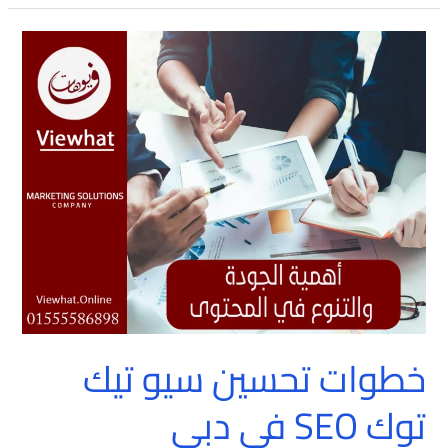
خطوات
تحسين
سيو
تيك
توك
SEO
في
دبي
خطوات تحسين سيو تيك
توك SEO في دبي