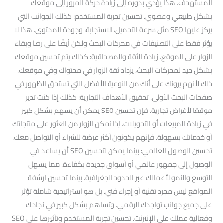
المستهدف. هذا يؤدي بدوره إلى زيادة حركة المرور إلى موقعك
بشكل طبيعي وعضوي. تحسين تجربة المستخدم: كذلك الجوانب التي
يركز عليها SEO مثل سرعة التحميل، الاستجابة، وجودة المحتوى. هذا لا
يؤثر فقط على التصنيفات في محركات البحث ولكن أيضًا على رضا وبقاء
الزوار على الموقع. زيادة الثقة والمصداقية: كذلك يتم تحسين موقعك
بشكل جيد لمحركات البحث، يزداد ثقة الزوار في محتواك وفي موقعك.
ذلك لأنهم يرونك على أنك من النوعية الأفضل التي تستحق الظهور في
صفحات البحث الأولى. تحقيق الأهداف التجارية: كذلك إذا كنت تدير
موقعًا لأغراض تجارية. فإن تحسين SEO يمكن أن يسهم بشكل كبير
في زيادة المبيعات أو التحويلات. إذا تمكن الزوار من العثور على منتجاتك
أو خدماتك بسهولة. فإنهم يكونون أكثر عرضة للشراء أو التواصل معك.
تحسين الوصول العالمي: بينما يمكن لتحسين SEO أن يساعد في
الوصول إلى جمهور عالمي أو أسواق جديدة بكفاءة. مما يسهل
التوسع والنمو لأعمالك عبر الحدود الجغرافية. بينما تحسين ارشفة
المواقع ليس مجرد تقنية أو إجراء فني. بل هو استراتيجية شاملة تؤثر
على جميع جوانب تواجدك الرقمي. وتساهم بشكل كبير في نجاحك
وفعالية عملك على الإنترنت. تحسين تجربة المستخدم وتأثيرها على SEO