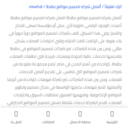
اترك تعليقاً
/
أفضل شركه تصميم مواقع بطنطا
/
viewhat
أفضل شركه تصميم مواقع بطنطا افضل شركه تصميم مواقع بطنطا.
أصبحت الوجود الرقمي ضرورة لأي عمل أو مؤسسة تسعى للنجاح
والتميز. وفي هذا السياق. تلعب شركات تصميم المواقع دوراً حيوياً في
بناء هوية على الإنترنت تلفت الانتباه وتلبي احتياجات العملاء بشكل
مثالي. ومن بين هذه الشركات. تبرز شركات تصميم المواقع في بطنطا
بتقديمها لخدمات عالية الجودة ومنتجات فريدة تلبي تطلعات العملاء.
بطنطا. كواحدة من أهم المدن في مصر. تضم مجموعة متنوعة من
شركات تصميم المواقع التي تنافس على تقديم أفضل الخدمات
للعملاء. ومن بين هذه الشركات، تبرز شركة فيوهات كواحدة من أبرزها
وأفضلها. تتميز فيوهات بخبرتها الواسعة في مجال تصميم وتطوير
المواقع الإلكترونية. وتفهمها العميق لمتطلبات السوق واحتياجات
العملاء. تقدم الشركة خدمات شاملة تشمل تصميم المواقع الاحترافي،
وتطوير الويب، وتحسين محركات البحث (SEO). والتسويق الرقمي.
والدعم الفني المستمر. من خلال هذه المقالة. سنستكشف أسباب
الرئيسية
سابقة الاعمال
المقالات
اتصل بنا
تفوق شركة فيوهات كواحدة من أفضل شركات تصميم المواقع في