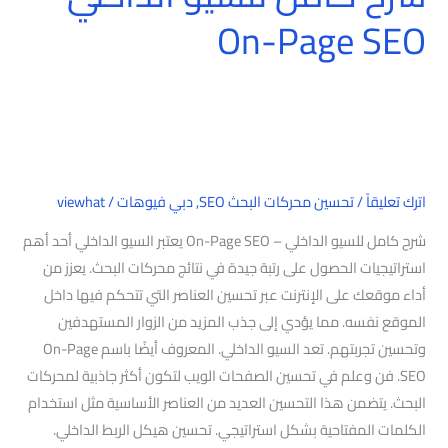
كامل
On-Page SEO
للسيو
الداخلي
–
On-
Page
SEO
اترك تعليقاً
/
تحسين محركات البحث SEO
,
دبي فيوهات
/
viewhat
شرح كامل للسيو الداخلي – On-Page SEO يعتبر السيو الداخلي أحد أهم
استراتيجيات الحصول على رتبة جيدة في نتائج محركات البحث. يعزز من
أداء موقعك على الإنترنت عبر تحسين العناصر التي تتحكم فيها داخل
الموقع نفسه. مما يؤدي إلى جذب المزيد من الزوار المستهدفين
وتحسين تجربتهم. تعد السيو الداخلي. المعروف أيضًا باسم On-Page
SEO. فن وعلم في تحسين الصفحات الويب لتكون أكثر جاذبية لمحركات
البحث. يتضمن هذا التحسين العديد من العناصر الأساسية مثل استخدام
الكلمات المفتاحية بشكل استراتيجي. تحسين هيكل الربط الداخلي.