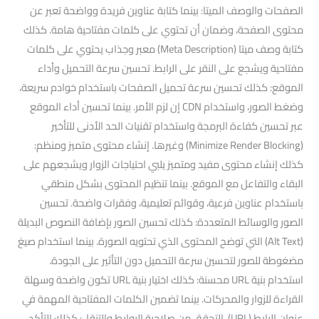
الصفحات والوصف الميتا: بينما كتابة عناوين فريدة وواضحة تعبر عن
محتوى الصفحة، وضمان أن تحتوي على كلمات مفتاحية هامة. كذلك
كتابة وصف ميتا (Meta Description) معبر وجذاب يحتوي على كلمات
مفتاحية ويشجع على النقر على الرابط. تحسين سرعة التحميل وأداء
الموقع: كذلك تحسين سرعة تحميل الصفحات باستخدام خوادم سريعة،
وضغط الصور، واستخدام CDN إن لزم الأمر. بينما تحسين أداء الموقع
عبر تحسين كفاءة البرمجة واستخدام تقنيات الحد الأدنى للتأخير
(Minimize Render Blocking) وغيرها. إنشاء محتوى متميز ومنظم:
كذلك إنشاء محتوى مفيد ومتميز يلبي احتياجات الزوار ويشجعهم على
البقاء والتفاعل مع الموقع. بينما تنظيم المحتوى بشكل منطقي
باستخدام عناوين فرعية، وقوائم تعليمية، وفقرات واضحة. تحسين
الصور والوسائط المتعددة: كذلك تحسين الصور بإضافة النصوص البديلة
(Alt Text) التي توضح المحتوى الذي تحتويه الصورة. بينما استخدام صيغ
مضغوطة للصور لتحسين سرعة التحميل دون التأثير على الجودة.
استخدام بنية URL محسنة: كذلك اختيار بنية URL تكون واضحة وسهلة
القراءة للزوار والمحركات. بينما تضمين الكلمات المفتاحية المهمة في
عنوان الرابط (URL). التحقق من صلاحية الروابط والتنقل: كذلك التأكد