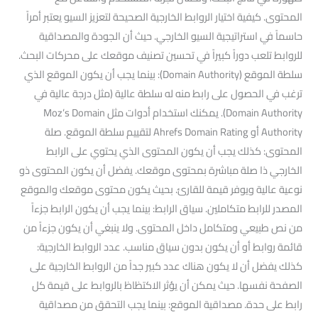
المحتوى. كيفية اختيار الروابط الخارجية الصحيحة لتعزيز السيو يعتبر أمراً
حاسماً في استراتيجية السيو الخارجي. حيث أن الجودة والمصداقية
للروابط تلعب دوراً كبيراً في تحسين تصنيف موقعك على محركات البحث.
سلطة الموقع (Domain Authority): بينما يجب أن يكون الموقع الذي
ترغب في الحصول على رابط منه له سلطة عالية (مثل درجة عالية في
Domain Authority). يمكنك استخدام أدوات مثل Moz’s Domain
Authority أو Ahrefs Domain Rating لتقييم سلطة الموقع. صلة
المحتوى: كذلك يجب أن يكون المحتوى الذي يحتوي على الرابط
الخارجي ذا صلة مباشرة بمحتوى موقعك. يفضل أن يكون المحتوى ذو
نوعية عالية ويوفر قيمة للقارئ. بحيث يكون محتوى موقعك والموقع
المصدر للرابط متكاملين. سياق الرابط: بينما يجب أن يكون الرابط جزءاً
من نص طبيعي ومتكامل داخل المحتوى. ولا ينبغي أن يكون جزءاً من
قائمة روابط أو أن يكون بدون سياق مناسب. عدد الروابط الخارجية:
كذلك يفضل أن لا يكون هناك عدد كبير جداً من الروابط الخارجية على
الصفحة نفسها. حيث يمكن أن يؤثر الاكتظاظ بالروابط على قيمة كل
رابط على حدة. مصداقية الموقع: بينما يجب التحقق من مصداقية