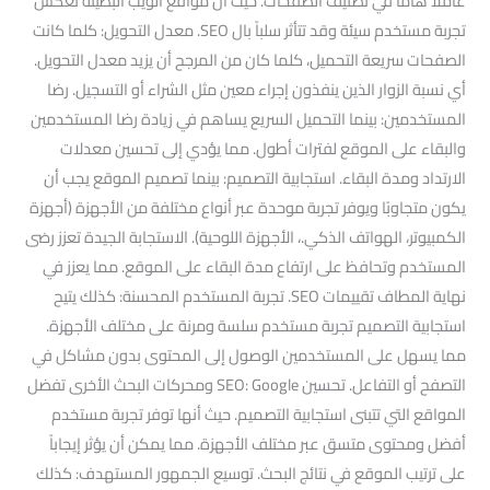
عاملاً هاماً في تصنيف الصفحات. حيث أن مواقع الويب البطيئة تعكس
تجربة مستخدم سيئة وقد تتأثر سلباً بال SEO. معدل التحويل: كلما كانت
الصفحات سريعة التحميل، كلما كان من المرجح أن يزيد معدل التحويل.
أي نسبة الزوار الذين ينفذون إجراء معين مثل الشراء أو التسجيل. رضا
المستخدمين: بينما التحميل السريع يساهم في زيادة رضا المستخدمين
والبقاء على الموقع لفترات أطول. مما يؤدي إلى تحسين معدلات
الارتداد ومدة البقاء. استجابية التصميم: بينما تصميم الموقع يجب أن
يكون متجاوبًا ويوفر تجربة موحدة عبر أنواع مختلفة من الأجهزة (أجهزة
الكمبيوتر، الهواتف الذكي.، الأجهزة اللوحية). الاستجابة الجيدة تعزز رضى
المستخدم وتحافظ على ارتفاع مدة البقاء على الموقع. مما يعزز في
نهاية المطاف تقييمات SEO. تجربة المستخدم المحسنة: كذلك يتيح
استجابية التصميم تجربة مستخدم سلسة ومرنة على مختلف الأجهزة.
مما يسهل على المستخدمين الوصول إلى المحتوى بدون مشاكل في
التصفح أو التفاعل. تحسين SEO: Google ومحركات البحث الأخرى تفضل
المواقع التي تتبنى استجابية التصميم. حيث أنها توفر تجربة مستخدم
أفضل ومحتوى متسق عبر مختلف الأجهزة. مما يمكن أن يؤثر إيجاباً
على ترتيب الموقع في نتائج البحث. توسيع الجمهور المستهدف: كذلك