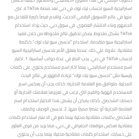
استراتيجية السيو لحساب تيك توك في دبي تعد منصة TikTok لا غنى
عنها في عالم التسويق الرقمي الحديث. وتقدم فرصاً كبيرة للتفاعل مع
الجمهور وبناء الانتشار العضوي. في سوق دبي. حيث يزداد استخدام
TikTok بشكل ملحوظ، يمكن تحقيق نتائج ملحوظة من خلال تنفيذ
استراتيجية سيو متقدمة. استخدام “تحسين سيو تيك توك” ككلمة
مفتاحية. علاوة علي ذلك عندما يتعلق الأمر بتحسين استراتيجية السيو
لحساب TikTok في دبي. يجب النظر في عدة جوانب أساسية: 1. اختيار
اسم مستخدم استراتيجي: بينما اختر اسم مستخدم يحتوي على كلمات
رئيسية مثل “تحسين سيو تيك توك” لزيادة الظهور في نتائج البحث
المحلية. متوافق مع العلامة التجارية: كذلك يجب أن يعكس اسم
المستخدم الهوية والقيم التي ترغب في تعزيزها لعلامتك التجارية أو
حسابك الشخصي. كذلك يمكن أن يشمل هذا الاختيار استخدام اسم
العلامة التجارية أو عنصرًا مميزًا منها. 2. تحسين الوصف والملف
الشخصي بكلمات مفتاحية محلية بينما ضع في الاعتبار استخدام كلمات
مفتاحية تعكس موقعك الجغرافي في دبي، مما يزيد من فرص العثور
على حسابك. استخدام كلمات مفتاحية محلية: بينما يجب أن يحتوي