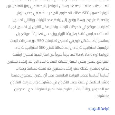
المشاركات. والمشاركة عبر وسائل التواصل الاجتماعي يعزز التفاعل بين
الزوار. تحسين SEO: كذلك المحتوى الجيد يساهم في جذب الزوار
والحفاظ عليهم. وهذا يؤدي إلى زيادة عدد الزيارات وبالتالي تحسين
تصنيف الموقع في محركات البحث. بينما يمكن القول إن تحسين تجربة
المستخدم ليس فقط يعزز رضا الزوار ويزيد من فعالية الموقع. بل
يساهم أيضًا بشكل كبير في تحسين تصنيفات SEO عبر محركات البحث
الرئيسية. استراتيجيات بناء روابط فعالة لتعزيز SEO استراتيجيات بناء
الروابط (Link Building) تعد جزءاً حيوياً من استراتيجية تحسين ارشفة
المواقع. يمكن بعض الاستراتيجيات الفعالة لبناء الروابط: إنشاء محتوى
جذاب ومتميز: كذلك يعتبر إنشاء محتوى ذو قيمة مضافة وجذاب
أساساً أساسياً لجذب الروابط الطبيعية. يجب أن يكون المحتوى مفيداً
ومثيراً للاهتمام بحيث يرغب الآخرون في مشاركته والربط إليه. التعاون
مع المدونين والنشرات الإخبارية: بينما تعتبر التعاونات مع المدونين
والنشرات
قراءة المزيد »