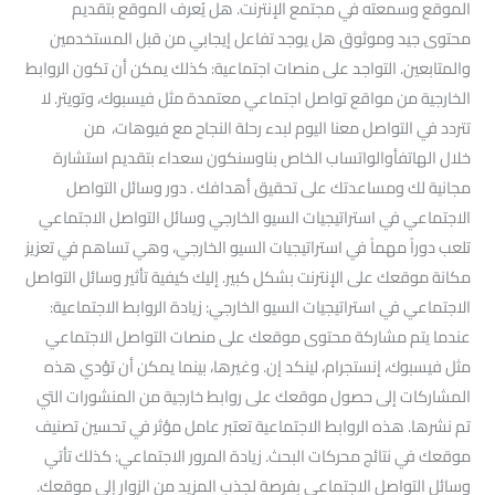
الموقع وسمعته في مجتمع الإنترنت. هل يُعرف الموقع بتقديم
محتوى جيد وموثوق هل يوجد تفاعل إيجابي من قبل المستخدمين
والمتابعين. التواجد على منصات اجتماعية: كذلك يمكن أن تكون الروابط
الخارجية من مواقع تواصل اجتماعي معتمدة مثل فيسبوك، وتويتر. لا
تتردد في التواصل معنا اليوم لبدء رحلة النجاح مع فيوهات، من
خلال الهاتفأوالواتساب الخاص بناوسنكون سعداء بتقديم استشارة
مجانية لك ومساعدتك على تحقيق أهدافك . دور وسائل التواصل
الاجتماعي في استراتيجيات السيو الخارجي وسائل التواصل الاجتماعي
تلعب دوراً مهماً في استراتيجيات السيو الخارجي، وهي تساهم في تعزيز
مكانة موقعك على الإنترنت بشكل كبير. إليك كيفية تأثير وسائل التواصل
الاجتماعي في استراتيجيات السيو الخارجي: زيادة الروابط الاجتماعية:
عندما يتم مشاركة محتوى موقعك على منصات التواصل الاجتماعي
مثل فيسبوك، إنستجرام، لينكد إن. وغيرها، بينما يمكن أن تؤدي هذه
المشاركات إلى حصول موقعك على روابط خارجية من المنشورات التي
تم نشرها. هذه الروابط الاجتماعية تعتبر عامل مؤثر في تحسين تصنيف
موقعك في نتائج محركات البحث. زيادة المرور الاجتماعي: كذلك تأتي
وسائل التواصل الاجتماعي بفرصة لجذب المزيد من الزوار إلى موقعك.