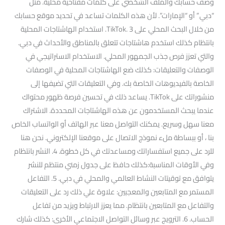
وصف حسابك والملف الشخصي على كلمات مفتاحية محلية. مثل
“دبي” أو “الإمارات”. لأن هذه الكلمات تساعد في تحديد موقع حسابك
من خلال البحث المحلي على TikTok. 3. استخدام الهاشتاجات المحلية
بانتظام كذلك استخدم هاشتاجات تتعلق بالمناطق والأحداث في دبي.
والتي تعزز فرص جذب الجمهور المحلي. الاستخدام الاستراتيجي في
الوصفات والتعليقات: كذلك ضع الهاشتاجات المحلية في الوصفات
الخاصة بالفيديوهات الخاصة بك. وفي التعليقات التي تضيفها إلى
منشوراتك على TikTok. يساعد ذلك في تحسين فرصة ظهور محتواك
عندما يبحث المستخدمون عن هذه الهاشتاجات المحددة. الاشتراك
معنا سهل وسريع. يمكنك التواصل معنا عبر الهاتف أو الواتساب الخاص
بنا ، أو ببساطة ملء نموذج الاتصال على موقعنا الإلكتروني. نحن هنا
للرد على جميع استفساراتك ومساعدتك في كل خطوة. 4. النشر بانتظام
وفي الأوقات المناسبة:كذلك حافظ على جدول زمني منتظم للنشر
يتوافق مع توقيتات النشاط العالمي والمحلي في دبي. 5. التفاعل
المستمر مع المتابعين والمعجبين: علاوة علي ذلك رد على التعليقات
والتفاعل مع المتابعين بانتظام. مما يعزز الارتباط ويزيد من تفاعل
الحساب. 6. الترويج عبر وسائل التواصل الاجتماعي الأخرى: كذلك شارك