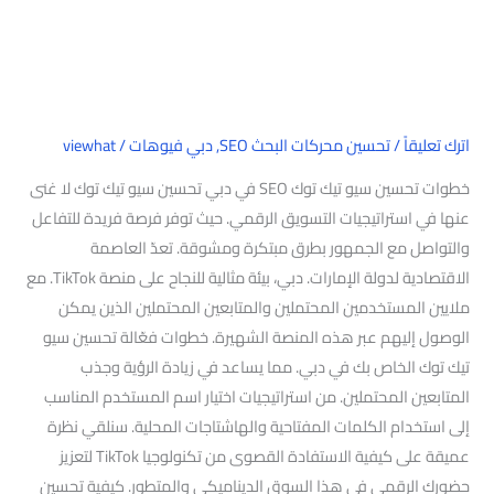
اترك تعليقاً
/
تحسين محركات البحث SEO
,
دبي فيوهات
/
viewhat
خطوات تحسين سيو تيك توك SEO في دبي تحسين سيو تيك توك لا غنى
عنها في استراتيجيات التسويق الرقمي. حيث توفر فرصة فريدة للتفاعل
والتواصل مع الجمهور بطرق مبتكرة ومشوقة. تعدّ العاصمة
الاقتصادية لدولة الإمارات. دبي، بيئة مثالية للنجاح على منصة TikTok. مع
ملايين المستخدمين المحتملين والمتابعين المحتملين الذين يمكن
الوصول إليهم عبر هذه المنصة الشهيرة. خطوات فعّالة تحسين سيو
تيك توك الخاص بك في دبي. مما يساعد في زيادة الرؤية وجذب
المتابعين المحتملين. من استراتيجيات اختيار اسم المستخدم المناسب
إلى استخدام الكلمات المفتاحية والهاشتاجات المحلية. سنلقي نظرة
عميقة على كيفية الاستفادة القصوى من تكنولوجيا TikTok لتعزيز
حضورك الرقمي في هذا السوق الديناميكي والمتطور. كيفية تحسين