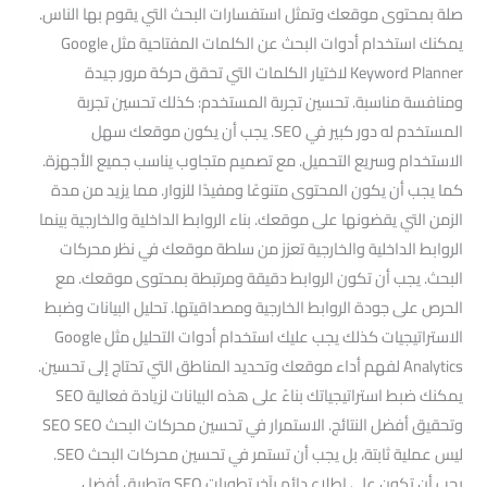
صلة بمحتوى موقعك وتمثل استفسارات البحث التي يقوم بها الناس.
يمكنك استخدام أدوات البحث عن الكلمات المفتاحية مثل Google
Keyword Planner لاختيار الكلمات التي تحقق حركة مرور جيدة
ومنافسة مناسبة. تحسين تجربة المستخدم: كذلك تحسين تجربة
المستخدم له دور كبير في SEO. يجب أن يكون موقعك سهل
الاستخدام وسريع التحميل. مع تصميم متجاوب يناسب جميع الأجهزة.
كما يجب أن يكون المحتوى متنوعًا ومفيدًا للزوار. مما يزيد من مدة
الزمن التي يقضونها على موقعك. بناء الروابط الداخلية والخارجية بينما
الروابط الداخلية والخارجية تعزز من سلطة موقعك في نظر محركات
البحث. يجب أن تكون الروابط دقيقة ومرتبطة بمحتوى موقعك. مع
الحرص على جودة الروابط الخارجية ومصداقيتها. تحليل البيانات وضبط
الاستراتيجيات كذلك يجب عليك استخدام أدوات التحليل مثل Google
Analytics لفهم أداء موقعك وتحديد المناطق التي تحتاج إلى تحسين.
يمكنك ضبط استراتيجياتك بناءً على هذه البيانات لزيادة فعالية SEO
وتحقيق أفضل النتائج. الاستمرار في تحسين محركات البحث SEO SEO
ليس عملية ثابتة، بل يجب أن تستمر في تحسين محركات البحث SEO.
يجب أن تكون على اطلاع دائم بآخر تطورات SEO وتطبيق أفضل