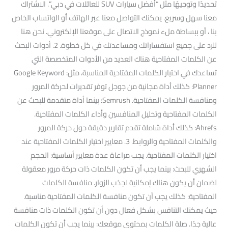
تحديدًا وتوجيهًا مثل “أفضل سيارات SUV للعائلات في دبي”. الاشتراك
معنا سهل وسريع. يمكنك التواصل معنا عبر الهاتف أو الواتساب الخاص
بنا ، أو ببساطة ملء نموذج الاتصال على موقعنا الإلكتروني. نحن هنا
للرد على جميع استفساراتك ومساعدتك في كل خطوة. 2. أدوات البحث
عن الكلمات المفتاحية هناك العديد من الأدوات المتخصصة التي
تساعدك في اختيار الكلمات المفتاحية المناسبة، مثل: Google Keyword
Planner: كذلك أداة مجانية من جوجل توفر تقديرات لحركة المرور
ومنافسة الكلمات المفتاحية. Semrush: بينما أداة متقدمة للبحث عن
الكلمات المفتاحية وتحليل المنافسين وأداء الكلمات المفتاحية.
Ahrefs: كذلك أداة شاملة تقدم تقارير دقيقة حول حركة المرور
والكلمات المفتاحية والروابط. 3. معايير اختيار الكلمات المفتاحية عند
اختيار الكلمات المفتاحية. يجب مراعاة عدة معايير أساسية: الحجم
الشهري للبحث: بينما يجب أن تكون الكلمات ذات حركة مرور معقولة
لضمان أن يكون هناك إمكانية لجذب الزوار. منافسة الكلمات
المفتاحية: كذلك يجب أن تكون منافسة الكلمات المفتاحية مناسبة.
حيث يمكنك التنافس بشكل فعال دون أن تكون الكلمات ذات منافسة
عالية جدًا. صلة الكلمات بمحتوى موقعك: بينما يجب أن تكون الكلمات