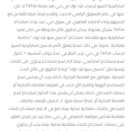
استراتيجية السيو لحساب تيك توك في دبي تعد منصة TikTok لا غنى
عنها في عالم التسويق الرقمي الحديث. وتقدم فرصاً كبيرة للتفاعل مع
الجمهور وبناء الانتشار العضوي. في سوق دبي. حيث يزداد استخدام
TikTok بشكل ملحوظ، يمكن تحقيق نتائج ملحوظة من خلال تنفيذ
استراتيجية سيو متقدمة. استخدام “تحسين سيو تيك توك” ككلمة
مفتاحية. علاوة علي ذلك عندما يتعلق الأمر بتحسين استراتيجية السيو
لحساب TikTok في دبي. يجب النظر في عدة جوانب أساسية: 1. اختيار
اسم مستخدم استراتيجي: بينما اختر اسم مستخدم يحتوي على كلمات
رئيسية مثل “تحسين سيو تيك توك” لزيادة الظهور في نتائج البحث
المحلية. متوافق مع العلامة التجارية: كذلك يجب أن يعكس اسم
المستخدم الهوية والقيم التي ترغب في تعزيزها لعلامتك التجارية أو
حسابك الشخصي. كذلك يمكن أن يشمل هذا الاختيار استخدام اسم
العلامة التجارية أو عنصرًا مميزًا منها. 2. تحسين الوصف والملف
الشخصي بكلمات مفتاحية محلية بينما ضع في الاعتبار استخدام كلمات
مفتاحية تعكس موقعك الجغرافي في دبي، مما يزيد من فرص العثور
على حسابك. استخدام كلمات مفتاحية محلية: بينما يجب أن يحتوي