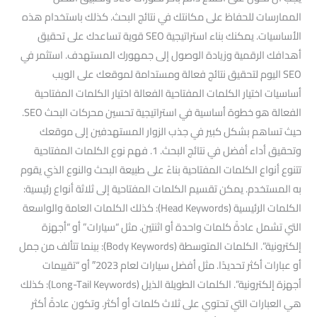
الممارسات للحفاظ على مكانتك في نتائج البحث. كذلك باستخدام هذه
الأساسيات. يمكنك بناء استراتيجية SEO قوية تساعدك على تحقيق
أهدافك الرقمية وزيادة الوصول إلى جمهورك المستهدف. استثمر في
SEO اليوم لتحقيق نتائج فعالة ومستدامة لموقعك على الويب
أساسيات اختيار الكلمات المفتاحية الفعالة اختيار الكلمات المفتاحية
الفعالة هو خطوة أساسية في استراتيجية تحسين محركات البحث SEO.
حيث تساهم بشكل كبير في جذب الزوار المستهدفين إلى موقعك
وتحقيق أداء أفضل في نتائج البحث. 1. فهم نوع الكلمات المفتاحية
تتنوع أنواع الكلمات المفتاحية بناءً على طبيعة البحث والنوع الذي يقوم
به المستخدم. يمكن تقسيم الكلمات المفتاحية إلى ثلاثة أنواع رئيسية:
الكلمات الرئيسية (Head Keywords): كذلك الكلمات العامة والواسعة
التي تشمل عادةً كلمات واحدة أو اثنتين. مثل “سيارات” أو “أجهزة
إلكترونية”. الكلمات المتوسطة (Body Keywords): بينما تتألف من جمل
أو عبارات أكثر تحديدًا. مثل أفضل سيارات لعام 2023″ أو “تقييمات
أجهزة إلكترونية”. الكلمات الطويلة الذيل (Long-Tail Keywords): كذلك
هي العبارات التي تحتوي على ثلاث كلمات أو أكثر. وتكون عادةً أكثر