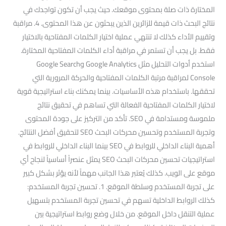
المختارة ذات صلة بمحتوى موقعك. حيث يجب أن تكون تواجدك في
نتائج البحث ذات قيمة للزائرين الذين يبحثون عن هذا المحتوى. 4. مراقبة
وتقييم الأداء كذلك لا تنتهي عملية اختيار الكلمات المفتاحية بالاختيار
فقط. بل يجب أن تستمر في مراقبة أداء الكلمات المفتاحية المختارة.
استخدم أدوات التحليل مثل Google Analytics وGoogle Search
Console لمراقبة مرتبة الكلمات المفتاحية والحركة المرورية التي
تحققها. باستخدام هذه الأساسيات. بينما يمكنك بناء استراتيجية قوية
لاختيار الكلمات المفتاحية الفعالة التي تساهم في تحقيق نتائج
ملموسة ومستدامة في SEO. تأكد من التركيز على جودة المحتوى
وتجربة المستخدم وتحسين محركات البحث SEO لتحقيق أفضل النتائج.
أهمية البناء الداخلي للروابط في SEO بينما البناء الداخلي للروابط في
استراتيجيات تحسين محركات البحث SEO يمثل عنصراً أساسياً لنجاح أي
موقع على الويب. كذلك يُعتبر هذا الجانب مهماً لأنه يؤثر بشكل كبير
على تجربة المستخدم وسلطة الموقع. 1. تحسين تجربة المستخدم:
كذلك الروابط الداخلية تسهم في تحسين تجربة المستخدم بتسهيل
عملية التنقل داخل الموقع. من خلال وضع روابط استراتيجية بين