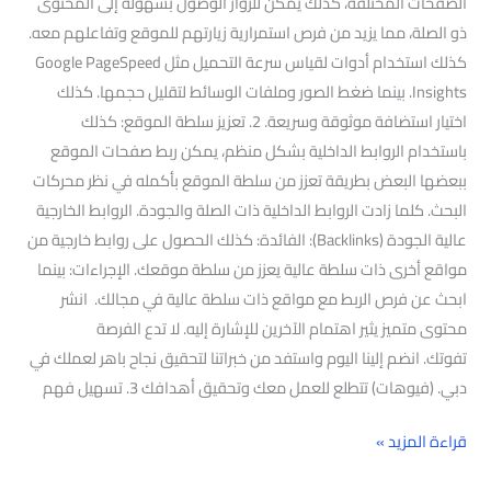
الصفحات المختلفة، كذلك يمكن للزوار الوصول بسهولة إلى المحتوى
ذو الصلة، مما يزيد من فرص استمرارية زيارتهم للموقع وتفاعلهم معه.
كذلك استخدام أدوات لقياس سرعة التحميل مثل Google PageSpeed
Insights. بينما ضغط الصور وملفات الوسائط لتقليل حجمها. كذلك
اختيار استضافة موثوقة وسريعة. 2. تعزيز سلطة الموقع: كذلك
باستخدام الروابط الداخلية بشكل منظم، يمكن ربط صفحات الموقع
ببعضها البعض بطريقة تعزز من سلطة الموقع بأكمله في نظر محركات
البحث. كلما زادت الروابط الداخلية ذات الصلة والجودة. الروابط الخارجية
عالية الجودة (Backlinks): الفائدة: كذلك الحصول على روابط خارجية من
مواقع أخرى ذات سلطة عالية يعزز من سلطة موقعك. الإجراءات: بينما
ابحث عن فرص الربط مع مواقع ذات سلطة عالية في مجالك. انشر
محتوى متميز يثير اهتمام الآخرين للإشارة إليه. لا تدع الفرصة
تفوتك. انضم إلينا اليوم واستفد من خبراتنا لتحقيق نجاح باهر لعملك في
دبي. (فيوهات) تتطلع للعمل معك وتحقيق أهدافك 3. تسهيل فهم
قراءة المزيد »