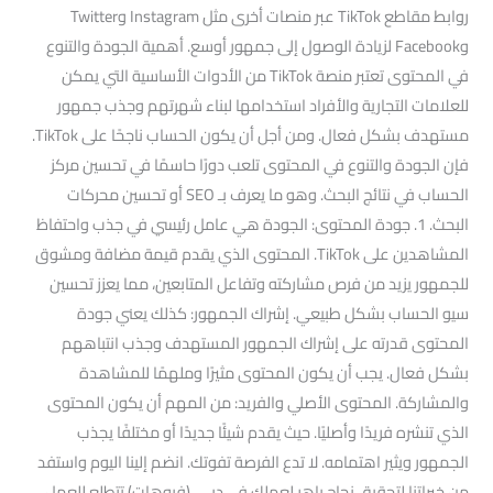
روابط مقاطع TikTok عبر منصات أخرى مثل Instagram وTwitter
وFacebook لزيادة الوصول إلى جمهور أوسع. أهمية الجودة والتنوع
في المحتوى تعتبر منصة TikTok من الأدوات الأساسية التي يمكن
للعلامات التجارية والأفراد استخدامها لبناء شهرتهم وجذب جمهور
مستهدف بشكل فعال. ومن أجل أن يكون الحساب ناجحًا على TikTok.
فإن الجودة والتنوع في المحتوى تلعب دورًا حاسمًا في تحسين مركز
الحساب في نتائج البحث. وهو ما يعرف بـ SEO أو تحسين محركات
البحث. 1. جودة المحتوى: الجودة هي عامل رئيسي في جذب واحتفاظ
المشاهدين على TikTok. المحتوى الذي يقدم قيمة مضافة ومشوق
للجمهور يزيد من فرص مشاركته وتفاعل المتابعين، مما يعزز تحسين
سيو الحساب بشكل طبيعي. إشراك الجمهور: كذلك يعني جودة
المحتوى قدرته على إشراك الجمهور المستهدف وجذب انتباههم
بشكل فعال. يجب أن يكون المحتوى مثيرًا وملهمًا للمشاهدة
والمشاركة. المحتوى الأصلي والفريد: من المهم أن يكون المحتوى
الذي تنشره فريدًا وأصليًا. حيث يقدم شيئًا جديدًا أو مختلفًا يجذب
الجمهور ويثير اهتمامه. لا تدع الفرصة تفوتك. انضم إلينا اليوم واستفد
من خبراتنا لتحقيق نجاح باهر لعملك في دبي. (فيوهات) تتطلع للعمل