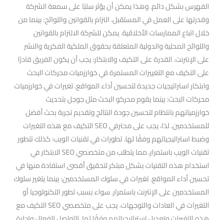
الفهرس بشكل دائم. وهذا يمكن أن يؤثر سلبًا على سمعة الشركة
وقدرتها على العمل في المستقبل. التزام بالقوانين واللوائح: بينما من
خلال اتباع الممارسات الأخلاقية. يمكن للشركة الالتزام بالقوانين
واللوائح المحلية والدولية المتعلقة بحقوق الملكية الفكرية والنشر
على الإنترنت. القدرة على التكيف والابتكار: يجب أن يكون الفريق قادرًا
على التكيف مع التغييرات المستمرة في خوارزميات محركات البحث
وابتكار استراتيجيات جديدة لتحسين أداء المواقع. تغيرات في خوارزميات
محركات البحث: بينما يقوم محركو البحث مثل جوجل بتحديث
خوارزمياتهم بانتظام لتحسين جودة النتائج وتقديم تجربة بحث أفضل
للمستخدمين. لذا، يجب على محترفي SEO التكيف مع هذه التغيرات
وضبط استراتيجياتهم وفقًا لها. تطورات في تقنيات الويب: كذلك تتطور
تقنيات الويب باستمرار، مما يتطلب من متخصصي SEO الابتكار في
استخدام هذه التقنيات بشكل مبتكر لتحقيق أقصى استفادة منها في
تحسين أداء المواقع. تغيرات في سلوك المستخدمين: بينما يتغير سلوك
المستخدمين على الإنترنت باستمرار. سواء بسبب تطور التكنولوجيا أو
التغيرات في العادات والتوجهات. يجب على متخصصي SEO التكيف مع
هذه التغيرات وتعديل استراتيجياتهم وفقًا لها. التواصل الفعال وإدارة