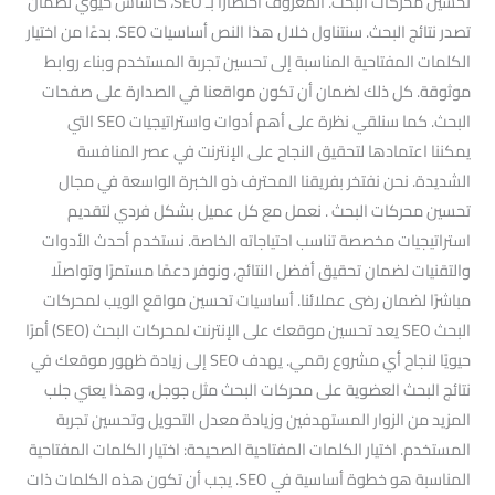
تحسين محركات البحث. المعروف اختصارًا بـ SEO، كأساس حيوي لضمان
تصدر نتائج البحث. سنتناول خلال هذا النص أساسيات SEO. بدءًا من اختيار
الكلمات المفتاحية المناسبة إلى تحسين تجربة المستخدم وبناء روابط
موثوقة. كل ذلك لضمان أن تكون مواقعنا في الصدارة على صفحات
البحث. كما سنلقي نظرة على أهم أدوات واستراتيجيات SEO التي
يمكننا اعتمادها لتحقيق النجاح على الإنترنت في عصر المنافسة
الشديدة. نحن نفتخر بفريقنا المحترف ذو الخبرة الواسعة في مجال
تحسين محركات البحث . نعمل مع كل عميل بشكل فردي لتقديم
استراتيجيات مخصصة تناسب احتياجاته الخاصة. نستخدم أحدث الأدوات
والتقنيات لضمان تحقيق أفضل النتائج، ونوفر دعمًا مستمرًا وتواصلًا
مباشرًا لضمان رضى عملائنا. أساسيات تحسين مواقع الويب لمحركات
البحث SEO يعد تحسين موقعك على الإنترنت لمحركات البحث (SEO) أمرًا
حيويًا لنجاح أي مشروع رقمي. يهدف SEO إلى زيادة ظهور موقعك في
نتائج البحث العضوية على محركات البحث مثل جوجل، وهذا يعني جلب
المزيد من الزوار المستهدفين وزيادة معدل التحويل وتحسين تجربة
المستخدم. اختيار الكلمات المفتاحية الصحيحة: اختيار الكلمات المفتاحية
المناسبة هو خطوة أساسية في SEO. يجب أن تكون هذه الكلمات ذات