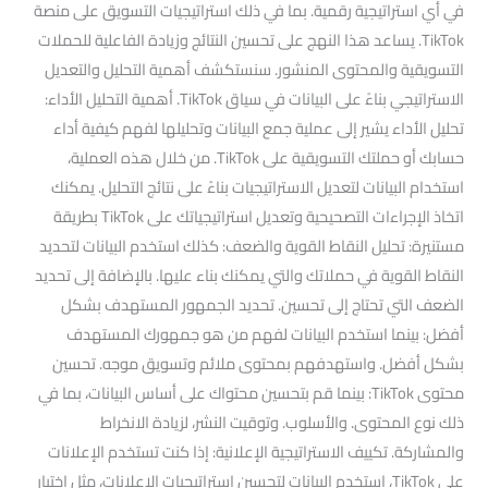
في أي استراتيجية رقمية. بما في ذلك استراتيجيات التسويق على منصة
TikTok. يساعد هذا النهج على تحسين النتائج وزيادة الفاعلية للحملات
التسويقية والمحتوى المنشور. سنستكشف أهمية التحليل والتعديل
الاستراتيجي بناءً على البيانات في سياق TikTok. أهمية التحليل الأداء:
تحليل الأداء يشير إلى عملية جمع البيانات وتحليلها لفهم كيفية أداء
حسابك أو حملتك التسويقية على TikTok. من خلال هذه العملية،
استخدام البيانات لتعديل الاستراتيجيات بناءً على نتائج التحليل. يمكنك
اتخاذ الإجراءات التصحيحية وتعديل استراتيجياتك على TikTok بطريقة
مستنيرة: تحليل النقاط القوية والضعف: كذلك استخدم البيانات لتحديد
النقاط القوية في حملاتك والتي يمكنك بناء عليها. بالإضافة إلى تحديد
الضعف التي تحتاج إلى تحسين. تحديد الجمهور المستهدف بشكل
أفضل: بينما استخدم البيانات لفهم من هو جمهورك المستهدف
بشكل أفضل. واستهدفهم بمحتوى ملائم وتسويق موجه. تحسين
محتوى TikTok: بينما قم بتحسين محتواك على أساس البيانات، بما في
ذلك نوع المحتوى. والأسلوب. وتوقيت النشر، لزيادة الانخراط
والمشاركة. تكييف الاستراتيجية الإعلانية: إذا كنت تستخدم الإعلانات
على TikTok، استخدم البيانات لتحسين استراتيجيات الإعلانات، مثل اختيار