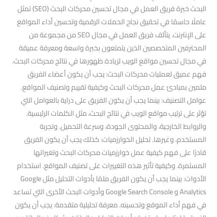
البحث خبرة فريق العمل في مجال تحسين محركات البحث (SEO) تمثل
عاملًا حاسمًا في تحقيق نجاح الحملات الرقمية وتحسين أداء المواقع
على الإنترنت. يتألف فريق العمل في مجال SEO من مجموعة من
المحترفين المتخصصين الذين يتمتعون بخبرة واسعة ومعرفة عميقة
في مجال تحسين مواقع الويب لزيادة ظهورها في نتائج محركات البحث.
فهم عميق لعمليات محركات البحث: يجب أن يكون أعضاء الفريق
ملمين بمبادئ عمل محركات البحث وكيفية تقييم وتصنيف المواقع.
عوامل التصنيف: بينما يجب أن يكون الفريق على دراية بالعوامل التي
تؤثر على ترتيب مواقع الويب في نتائج البحث، مثل الكلمات الرئيسية.
والروابط الخارجية، والمحتوى الجودة، وسرعة التحميل. وتجربة
المستخدم، وغيرها. تحليل الخوارزميات: كذلك يجب أن يكون الفريق
قادرًا على فهم كيفية عمل خوارزميات محركات البحث وتغيراتها
المستمرة. وكيفية تأثير هذه التغييرات على تصنيف المواقع. استخدام
الأدوات: بينما يجب أن يكون الفريق ملمًا بأدوات التحليل مثل Google
Analytics و Google Search Console وأدوات البحث الأخرى التي تساعد
في فهم أداء الموقع وتحسينه. معرفة تحليلية متقدمة: يجب أن يكون