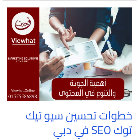
خطوات
تحسين
سيو
تيك
توك
SEO
في
دبي
خطوات تحسين سيو تيك
توك SEO في دبي