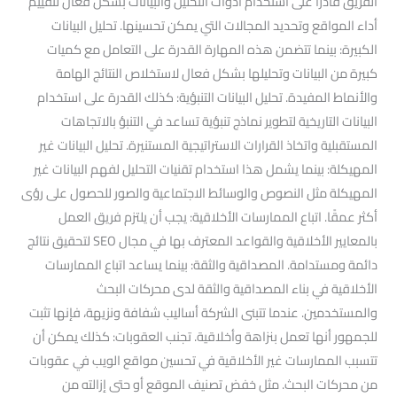
الفريق قادرًا على استخدام أدوات التحليل والبيانات بشكل فعال لتقييم
أداء المواقع وتحديد المجالات التي يمكن تحسينها. تحليل البيانات
الكبيرة: بينما تتضمن هذه المهارة القدرة على التعامل مع كميات
كبيرة من البيانات وتحليلها بشكل فعال لاستخلاص النتائج الهامة
والأنماط المفيدة. تحليل البيانات التنبؤية: كذلك القدرة على استخدام
البيانات التاريخية لتطوير نماذج تنبؤية تساعد في التنبؤ بالاتجاهات
المستقبلية واتخاذ القرارات الاستراتيجية المستنيرة. تحليل البيانات غير
المهيكلة: بينما يشمل هذا استخدام تقنيات التحليل لفهم البيانات غير
المهيكلة مثل النصوص والوسائط الاجتماعية والصور للحصول على رؤى
أكثر عمقًا. اتباع الممارسات الأخلاقية: يجب أن يلتزم فريق العمل
بالمعايير الأخلاقية والقواعد المعترف بها في مجال SEO لتحقيق نتائج
دائمة ومستدامة. المصداقية والثقة: بينما يساعد اتباع الممارسات
الأخلاقية في بناء المصداقية والثقة لدى محركات البحث
والمستخدمين. عندما تتبنى الشركة أساليب شفافة ونزيهة، فإنها تثبت
للجمهور أنها تعمل بنزاهة وأخلاقية. تجنب العقوبات: كذلك يمكن أن
تتسبب الممارسات غير الأخلاقية في تحسين مواقع الويب في عقوبات
من محركات البحث. مثل خفض تصنيف الموقع أو حتى إزالته من