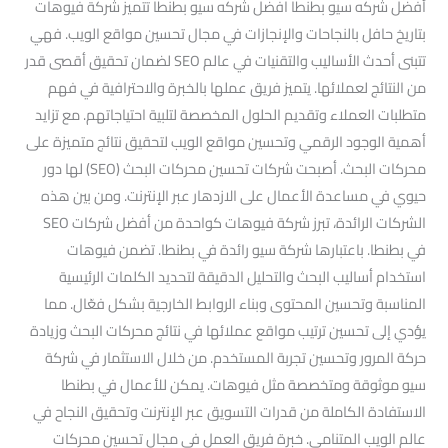
أفضل شركه سيو بطنطا افضل شركه سيو بطنطا تتميز شركة فيوهات
بتاريخ حافل بالنجاحات والإنجازات في مجال تحسين مواقع الويب. فهي
تتبنى أحدث الأساليب والتقنيات في عالم SEO لضمان تحقيق أقصى قدر
من النتائج لعملائها. يتميز فريق عملها بالخبرة والاحترافية في فهم
متطلبات العملاء وتقديم الحلول المخصصة لتلبية احتياجاتهم. مع تزايد
أهمية الوجود الرقمي وتحسين مواقع الويب لتحقيق نتائج متميزة على
محركات البحث. أصبحت شركات تحسين محركات البحث (SEO) لها دور
حيوي في مساعدة الأعمال على الازدهار عبر الإنترنت. ومن بين هذه
الشركات الرائدة، تبرز شركة فيوهات كواحدة من أفضل شركات SEO
في بطنطا. باعتبارها شركة سيو رائدة في بطنطا. تضمن فيوهات
استخدام أساليب البحث والتحليل الدقيقة لتحديد الكلمات الرئيسية
المناسبة وتحسين المحتوى وبناء الروابط الخارجية بشكل فعّال. مما
يؤدي إلى تحسين ترتيب مواقع عملائها في نتائج محركات البحث وزيادة
حركة المرور وتحسين تجربة المستخدم. من خلال الاستثمار في شركة
سيو موثوقة ومتخصصة مثل فيوهات. يمكن للأعمال في بطنطا
الاستفادة الكاملة من قدرات التسويق عبر الإنترنت وتحقيق النجاح في
عالم الويب المتنامي. خبرة فريق العمل في مجال تحسين محركات