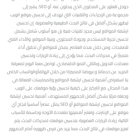
جوجل للعثور على المحتوى الذي يبحثون عنه. أو SEO. يشير إلى
مجموعة من الإجراءات والتقنيات التي تهدف إلى تحسين موقع الويب
ليظهر بشكل أفضل في نتائج البحث الطبيعية والعضوية. إن تحسين
ارشفة المواقع ليس مجرد تقنيات فنية بل هو أسلوب شامل يشمل
تحسين تجربة المستخدم. وجودة المحتوى، وبنية الموقع، والأداء الفني
للصفحات. ومن خلال هذه العناصر. يمكن للمواقع أن تحقق أداءً
متميزًا في محركات البحث. مما يؤدي إلى زيادة الزيارات وتحسين
معدلات التحويل وبالتالي النمو الاقتصادي. تواصل معنا اليوم لمعرفة
المزيد عن خدماتنا وعروضنا المميزة! من خلال الهاتفأوالواتساب الخاص
بنا استعراض أهمية تحسين ارشفة المواقع والممارسات الفعالة في
هذا المجال. مع التركيز على كيفية تحسين رؤية موقعك على الويب
وجعله مرئيًا بشكل أفضل للجمهور المستهدف. أهمية تحسين ارشفة
المواقع تحسين ارشفة المواقع أو SEO يمثل عنصراً أساسياً لنجاح أي
موقع على الإنترنت، وتعتبر أهميتها متعددة الأوجه وحاسمة للأسباب
التالية: زيادة الزيارات العضوية: بتحسين موقعك لمحركات البحث، يتم
تعزيز موقعك في نتائج البحث، مما يزيد من فرص ظهوره أمام الجمهور