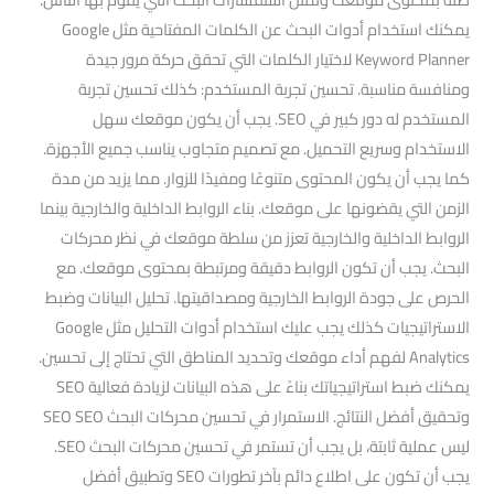
يمكنك استخدام أدوات البحث عن الكلمات المفتاحية مثل Google
Keyword Planner لاختيار الكلمات التي تحقق حركة مرور جيدة
ومنافسة مناسبة. تحسين تجربة المستخدم: كذلك تحسين تجربة
المستخدم له دور كبير في SEO. يجب أن يكون موقعك سهل
الاستخدام وسريع التحميل. مع تصميم متجاوب يناسب جميع الأجهزة.
كما يجب أن يكون المحتوى متنوعًا ومفيدًا للزوار. مما يزيد من مدة
الزمن التي يقضونها على موقعك. بناء الروابط الداخلية والخارجية بينما
الروابط الداخلية والخارجية تعزز من سلطة موقعك في نظر محركات
البحث. يجب أن تكون الروابط دقيقة ومرتبطة بمحتوى موقعك. مع
الحرص على جودة الروابط الخارجية ومصداقيتها. تحليل البيانات وضبط
الاستراتيجيات كذلك يجب عليك استخدام أدوات التحليل مثل Google
Analytics لفهم أداء موقعك وتحديد المناطق التي تحتاج إلى تحسين.
يمكنك ضبط استراتيجياتك بناءً على هذه البيانات لزيادة فعالية SEO
وتحقيق أفضل النتائج. الاستمرار في تحسين محركات البحث SEO SEO
ليس عملية ثابتة، بل يجب أن تستمر في تحسين محركات البحث SEO.
يجب أن تكون على اطلاع دائم بآخر تطورات SEO وتطبيق أفضل