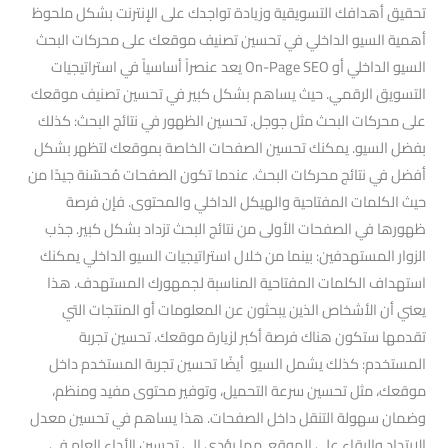
تحقيق أهدافك التسويقية وزيادة تواجدك على الإنترنت بشكل ملحوظ
أهمية السيو الداخلي في تحسين تصنيف موقعك على محركات البحث
السيو الداخلي أو On-Page SEO يعد عنصراً أساسياً في استراتيجيات
التسويق الرقمي. حيث يساهم بشكل كبير في تحسين تصنيف موقعك
على محركات البحث مثل جوجل. تحسين الظهور في نتائج البحث: كذلك
بفضل السيو. يمكنك تحسين الصفحات الخاصة بموقعك لتظهر بشكل
أفضل في نتائج محركات البحث. عندما تكون الصفحات مُحسّنة جيدًا من
حيث الكلمات المفتاحية والهيكل الداخلي والمحتوى. فإن فرصة
ظهورها في الصفحات الأولى من نتائج البحث تزداد بشكل كبير. جذب
الزوار المستهدفين: بينما من خلال استراتيجيات السيو الداخلي يمكنك
استهداف الكلمات المفتاحية المناسبة لجمهورك المستهدف. هذا
يعني أن الأشخاص الذين يبحثون عن المعلومات أو المنتجات التي
تقدمها ستكون هناك فرصة أكبر لزيارة موقعك. تحسين تجربة
المستخدم: كذلك يشمل السيو أيضًا تحسين تجربة المستخدم داخل
موقعك، مثل تحسين سرعة التحميل، وتوفير محتوى مفيد ومنظم،
وضمان سهولة التنقل داخل الصفحات. هذا يساهم في تحسين معدل
الارتداد والبقاء على الموقع. مما يؤدي إلى تحسين الأداء العام في