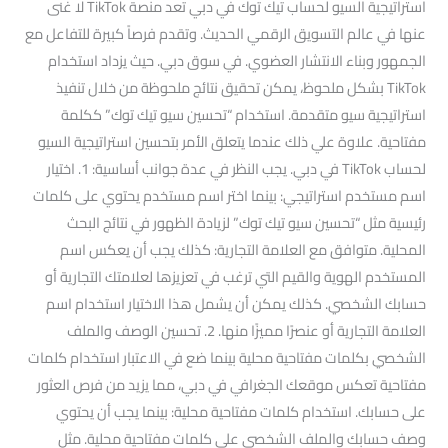
استراتيجية السيو لحساب تيك توك في دبي تعد منصة TikTok لا غنى
عنها في عالم التسويق الرقمي الحديث. وتقدم فرصاً كبيرة للتفاعل مع
الجمهور وبناء الانتشار العضوي. في سوق دبي. حيث يزداد استخدام
TikTok بشكل ملحوظ، يمكن تحقيق نتائج ملحوظة من خلال تنفيذ
استراتيجية سيو متقدمة. استخدام “تحسين سيو تيك توك” ككلمة
مفتاحية. علاوة علي ذلك عندما يتعلق الأمر بتحسين استراتيجية السيو
لحساب TikTok في دبي. يجب النظر في عدة جوانب أساسية: 1. اختيار
اسم مستخدم استراتيجي: بينما اختر اسم مستخدم يحتوي على كلمات
رئيسية مثل “تحسين سيو تيك توك” لزيادة الظهور في نتائج البحث
المحلية. متوافق مع العلامة التجارية: كذلك يجب أن يعكس اسم
المستخدم الهوية والقيم التي ترغب في تعزيزها لعلامتك التجارية أو
حسابك الشخصي. كذلك يمكن أن يشمل هذا الاختيار استخدام اسم
العلامة التجارية أو عنصرًا مميزًا منها. 2. تحسين الوصف والملف
الشخصي بكلمات مفتاحية محلية بينما ضع في الاعتبار استخدام كلمات
مفتاحية تعكس موقعك الجغرافي في دبي، مما يزيد من فرص العثور
على حسابك. استخدام كلمات مفتاحية محلية: بينما يجب أن يحتوي
وصف حسابك والملف الشخصي على كلمات مفتاحية محلية. مثل