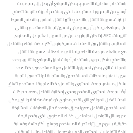
باستخدام استجابية التصميم. يمكن للموقع أن يصل إلى مجموعة
أوسع من الجمهور المستهدف الذي يستخدم أجهزة متنوعة لتصفح
الإنترنت. سهولة التنقل والتصفح: تأثير التنقل السلس والتصفح البسيط
على موقعك يمكن أن يسهم في تحسين تجربة المستخدم وبالتالي
تقييمات SEO. إذا كان الزوار يجدون من السهل العثور على المحتوى
المطلوب والتنقل بين الصفحات. فسيكونون أكثر عرضة للبقاء والتفاعل
مع موقعك. مراجعة الأداء: بينما قم بمراجعة أداء سهولة التنقل
والتصفح بشكل دوري باستخدام أدوات تحليل الموقع والتقارير، وحدد
المجالات التي يمكن تحسينها. التفاعل مع المستخدمين: كذلك خذ
بعين الاعتبار ملاحظات المستخدمين والاستجابة لها لتحسين التجربة
بشكل مستمر. جودة المحتوى والتفاعل: كذلك تجربة المستخدم تتعلق
أيضًا بجودة المحتوى المقدم ومدى إمكانية التفاعل معه. محركات
البحث تفضل المواقع التي تقدم محتوى ذو قيمة مضافة والتي يمكن
للمستخدمين التفاعل معها بطرق متعددة مثل التعليقات. المشاركة
عبر وسائل التواصل الاجتماعي. كذلك المحتوى الذي يقدم قيمة
حقيقية يسهم في إثراء تجربة المستخدم وجعلها أكثر متعة وفعالية.
زيادة التفاعلات: المحتوى الذي يشجع على التفاعل مثل التعليقات،