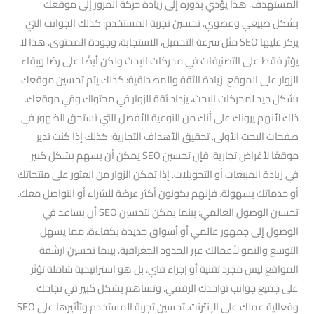
المستهدف. هذا يؤدي بدوره إلى زيادة حركة المرور إلى موقعك
بشكل طبيعي وعضوي. تحسين تجربة المستخدم: كذلك الجوانب التي
يركز عليها SEO مثل سرعة التحميل، الاستجابة، وجودة المحتوى. هذا لا
يؤثر فقط على التصنيفات في محركات البحث ولكن أيضًا على رضا وبقاء
الزوار على الموقع. زيادة الثقة والمصداقية: كذلك يتم تحسين موقعك
بشكل جيد لمحركات البحث، يزداد ثقة الزوار في محتواك وفي موقعك.
ذلك لأنهم يرونك على أنك من النوعية الأفضل التي تستحق الظهور في
صفحات البحث الأولى. تحقيق الأهداف التجارية: كذلك إذا كنت تدير
موقعًا لأغراض تجارية. فإن تحسين SEO يمكن أن يسهم بشكل كبير
في زيادة المبيعات أو التحويلات. إذا تمكن الزوار من العثور على منتجاتك
أو خدماتك بسهولة. فإنهم يكونون أكثر عرضة للشراء أو التواصل معك.
تحسين الوصول العالمي: بينما يمكن لتحسين SEO أن يساعد في
الوصول إلى جمهور عالمي أو أسواق جديدة بكفاءة. مما يسهل
التوسع والنمو لأعمالك عبر الحدود الجغرافية. بينما تحسين ارشفة
المواقع ليس مجرد تقنية أو إجراء فني. بل هو استراتيجية شاملة تؤثر
على جميع جوانب تواجدك الرقمي. وتساهم بشكل كبير في نجاحك
وفعالية عملك على الإنترنت. تحسين تجربة المستخدم وتأثيرها على SEO