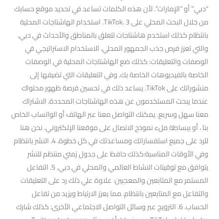
“دبي” أو “الإمارات”. لأن هذه الكلمات تساعد في تحديد موقع حسابك
من خلال البحث المحلي على TikTok. 3. استخدام الهاشتاجات المحلية
بانتظام كذلك استخدم هاشتاجات تتعلق بالمناطق والأحداث في دبي.
والتي تعزز فرص جذب الجمهور المحلي. الاستخدام الاستراتيجي في
الوصفات والتعليقات: كذلك ضع الهاشتاجات المحلية في الوصفات
الخاصة بالفيديوهات الخاصة بك. وفي التعليقات التي تضيفها إلى
منشوراتك على TikTok. يساعد ذلك في تحسين فرصة ظهور محتواك
عندما يبحث المستخدمون عن هذه الهاشتاجات المحددة. الاشتراك
معنا سهل وسريع. يمكنك التواصل معنا عبر الهاتف أو الواتساب الخاص
بنا ، أو ببساطة ملء نموذج الاتصال على موقعنا الإلكتروني. نحن هنا
للرد على جميع استفساراتك ومساعدتك في كل خطوة. 4. النشر بانتظام
وفي الأوقات المناسبة:كذلك حافظ على جدول زمني منتظم للنشر
يتوافق مع توقيتات النشاط العالمي والمحلي في دبي. 5. التفاعل
المستمر مع المتابعين والمعجبين: علاوة علي ذلك رد على التعليقات
والتفاعل مع المتابعين بانتظام. مما يعزز الارتباط ويزيد من تفاعل
الحساب. 6. الترويج عبر وسائل التواصل الاجتماعي الأخرى: كذلك شارك