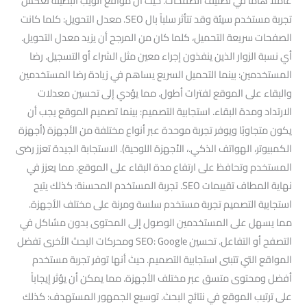
عاملاً هاماً في تصنيف الصفحات. حيث أن مواقع الويب البطيئة تعكس
تجربة مستخدم سيئة وقد تتأثر سلباً بال SEO. معدل التحويل: كلما كانت
الصفحات سريعة التحميل، كلما كان من المرجح أن يزيد معدل التحويل.
أي نسبة الزوار الذين ينفذون إجراء معين مثل الشراء أو التسجيل. رضا
المستخدمين: بينما التحميل السريع يساهم في زيادة رضا المستخدمين
والبقاء على الموقع لفترات أطول. مما يؤدي إلى تحسين معدلات
الارتداد ومدة البقاء. استجابية التصميم: بينما تصميم الموقع يجب أن
يكون متجاوبًا ويوفر تجربة موحدة عبر أنواع مختلفة من الأجهزة (أجهزة
الكمبيوتر، الهواتف الذكي.، الأجهزة اللوحية). الاستجابة الجيدة تعزز رضى
المستخدم وتحافظ على ارتفاع مدة البقاء على الموقع. مما يعزز في
نهاية المطاف تقييمات SEO. تجربة المستخدم المحسنة: كذلك يتيح
استجابية التصميم تجربة مستخدم سلسة ومرنة على مختلف الأجهزة.
مما يسهل على المستخدمين الوصول إلى المحتوى بدون مشاكل في
التصفح أو التفاعل. تحسين SEO: Google ومحركات البحث الأخرى تفضل
المواقع التي تتبنى استجابية التصميم. حيث أنها توفر تجربة مستخدم
أفضل ومحتوى متسق عبر مختلف الأجهزة. مما يمكن أن يؤثر إيجاباً
على ترتيب الموقع في نتائج البحث. توسيع الجمهور المستهدف: كذلك