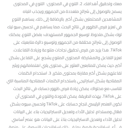
معك وتحقيق أهدافك. 2. التنوع في المحتوى: التنوع في المحتوى
يسمح بالوصول إلى شرائح متعددة من الجمهور ويجذب انتباه
المشاهدين المحتملين بشكل أكبر. بالإضافة إلى ذلك. يساهم التنوع
في تعزيز فرص الظهور في نتائج البحث. مما يساهم في تحسين سيو تيك
توك بشكل ملحوظ. توسيع الجمهور المستهدف: بفضل التنوع. يمكنك
الوصول إلى شرائح مختلفة من الجمهور وتوسيع دائرة متابعيك على
TikTok. هذا يزيد من فرص تحقيق نجاحات متنوعة وزيادة التفاعلات.
تعزيز التفاعل والمشاركة: المحتوى المتنوع يشجع على التفاعل بشكل
أكبر، حيث يمكن للمتابعين العثور على محتوى يلبي اهتماماتهم ويثير
تفاعلهم بشكل أكبر مقارنة بمحتوى متكرر. 3. استخدام الكلمات
المفتاحية بشكل استراتيجي باستخدام الكلمات المفتاحية المناسبة التي
تتناسب مع محتواك. يمكن زيادة فرص ظهور حسابك في نتائج البحث
على TikTok. بهذه الطريقة. يمكن للجودة والتنوع في المحتوى أن
تكون العنصر الرئيسي لنجاح حسابك على TikTok وتحسين سيوه بشكل
فعّال ومستدام. تحليل الأداء وتعديل الاستراتيجيات بناء على البيانات
تحليل الأداء وتعديل الاستراتيجيات بناءً على البيانات هو عنصر أساسي
في أي استراتيجية رقمية. بما في ذلك استراتيجيات التسويق على منصة