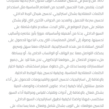
SEO. فن وعلم في تحسين الصفحات الويب لتكون أكثر جاذبية لمحركات
البحث. يتضمن هذا التحسين العديد من العناصر الأساسية مثل استخدام
الكلمات المفتاحية بشكل استراتيجي. تحسين هيكل الربط الداخلي.
تحسين سرعة التحميل. والعديد من الجوانب الأخرى التي تؤثر بشكل
مباشر على مركز الموقع في نتائج البحث. سنقدم نظرة شاملة على
السيو الداخلي. بدءًا من أهميته وأساسياته. مرورًا بأبرز عناصره وأساليب
تحسينها. وصولًا إلى أفضل الممارسات التي يجب اتباعها للحصول على
أقصى استفادة من هذه الاستراتيجية. الاشتراك معنا سهل وسريع.
يمكنك التواصل معنا عبر الهاتف أو الواتساب الخاص بنا ، أو ببساطة
ملء نموذج الاتصال على موقعنا الإلكتروني. نحن هنا للرد على جميع
استفساراتك ومساعدتك في كل خطوة. سيتم استكشاف كيفية اختيار
الكلمات المفتاحية المناسبة. وكيفية تحسين بنية الروابط الداخلية.
بالإضافة إلى استراتيجيات تحسين الصور والفيديوهات للحصول على أداء
متميز. سنتناول أيضًا كيفية إعداد عناوين الصفحات والوصف الميتا
بشكل فعال. بالإضافة إلى أدوات وتقنيات لقياس ومراقبة أداء السيو.
ستكتسب فهمًا واضحًا لكيفية تطبيق استراتيجيات السيو الداخلي
لتحسين موقعك على الويب بشكل شامل وفعال. مما يساعدك على