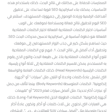
الممارسات للحفاظ على مكانتك في نتائج البحث. كذلك باستخدام هذه
الأساسيات. يمكنك بناء استراتيجية SEO قوية تساعدك على تحقيق
أهدافك الرقمية وزيادة الوصول إلى جمهورك المستهدف. استثمر في
SEO اليوم لتحقيق نتائج فعالة ومستدامة لموقعك على الويب
أساسيات اختيار الكلمات المفتاحية الفعالة اختيار الكلمات المفتاحية
الفعالة هو خطوة أساسية في استراتيجية تحسين محركات البحث SEO.
حيث تساهم بشكل كبير في جذب الزوار المستهدفين إلى موقعك
وتحقيق أداء أفضل في نتائج البحث. 1. فهم نوع الكلمات المفتاحية
تتنوع أنواع الكلمات المفتاحية بناءً على طبيعة البحث والنوع الذي يقوم
به المستخدم. يمكن تقسيم الكلمات المفتاحية إلى ثلاثة أنواع رئيسية:
الكلمات الرئيسية (Head Keywords): كذلك الكلمات العامة والواسعة
التي تشمل عادةً كلمات واحدة أو اثنتين. مثل “سيارات” أو “أجهزة
إلكترونية”. الكلمات المتوسطة (Body Keywords): بينما تتألف من جمل
أو عبارات أكثر تحديدًا. مثل أفضل سيارات لعام 2023″ أو “تقييمات
أجهزة إلكترونية”. الكلمات الطويلة الذيل (Long-Tail Keywords): كذلك
هي العبارات التي تحتوي على ثلاث كلمات أو أكثر. وتكون عادةً أكثر
تحديدًا وتوجيهًا مثل “أفضل سيارات SUV للعائلات في دبي”. الاشتراك