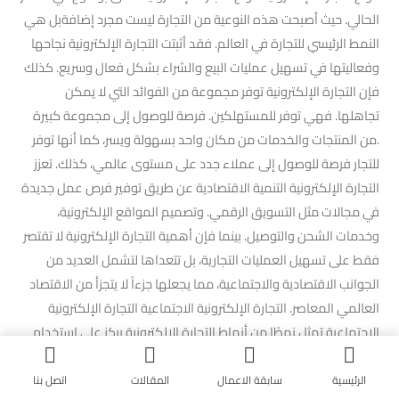
الحالي. حيث أصبحت هذه النوعية من التجارة ليست مجرد إضافةبل هي
النمط الرئيسي للتجارة في العالم. فقد أثبتت التجارة الإلكترونية نجاحها
وفعاليتها في تسهيل عمليات البيع والشراء بشكل فعال وسريع. كذلك
فإن التجارة الإلكترونية توفر مجموعة من الفوائد التي لا يمكن
تجاهلها. فهي توفر للمستهلكين. فرصة للوصول إلى مجموعة كبيرة
.من المنتجات والخدمات من مكان واحد بسهولة ويسر، كما أنها توفر
للتجار فرصة للوصول إلى عملاء جدد على مستوى عالمي، كذلك. تعزز
التجارة الإلكترونية التنمية الاقتصادية عن طريق توفير فرص عمل جديدة
في مجالات مثل التسويق الرقمي. وتصميم المواقع الإلكترونية،
وخدمات الشحن والتوصيل. بينما فإن أهمية التجارة الإلكترونية لا تقتصر
فقط على تسهيل العمليات التجارية، بل تتعداها لتشمل العديد من
الجوانب الاقتصادية والاجتماعية، مما يجعلها جزءاً لا يتجزأ من الاقتصاد
العالمي المعاصر. التجارة الإلكترونية الاجتماعية التجارة الإلكترونية
الاجتماعية تمثل نمطًا من أنماط التجارة الإلكترونية يركز على استخدام
وسائل التواصل الاجتماعي ومنصات التواصل الاجتماعي كوسيلة
للتسويق والبيع. هذا النوع من التجارة يركز على بناء وتعزيز العلاقات مع
الرئيسية
سابقة الاعمال
المقالات
اتصل بنا