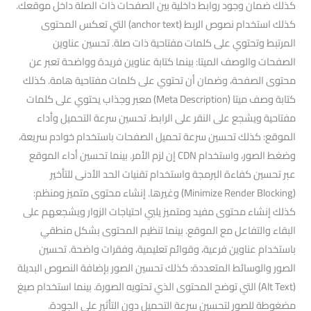
كذلك ضمان وجود روابط داخلية بين الصفحات ذات الصلة داخل موقعك.
كذلك استخدام نصوص الربط (anchor text) التي تعكس المحتوى
المرتبط وتحتوي على كلمات مفتاحية ذات صلة. تحسين عناوين
الصفحات والوصف الميتا: بينما كتابة عناوين فريدة وواضحة تعبر عن
محتوى الصفحة، وضمان أن تحتوي على كلمات مفتاحية هامة. كذلك
كتابة وصف ميتا (Meta Description) معبر وجذاب يحتوي على كلمات
مفتاحية ويشجع على النقر على الرابط. تحسين سرعة التحميل وأداء
الموقع: كذلك تحسين سرعة تحميل الصفحات باستخدام خوادم سريعة،
وضغط الصور، واستخدام CDN إن لزم الأمر. بينما تحسين أداء الموقع
عبر تحسين كفاءة البرمجة واستخدام تقنيات الحد الأدنى للتأخير
(Minimize Render Blocking) وغيرها. إنشاء محتوى متميز ومنظم:
كذلك إنشاء محتوى مفيد ومتميز يلبي احتياجات الزوار ويشجعهم على
البقاء والتفاعل مع الموقع. بينما تنظيم المحتوى بشكل منطقي
باستخدام عناوين فرعية، وقوائم تعليمية، وفقرات واضحة. تحسين
الصور والوسائط المتعددة: كذلك تحسين الصور بإضافة النصوص البديلة
(Alt Text) التي توضح المحتوى الذي تحتويه الصورة. بينما استخدام صيغ
مضغوطة للصور لتحسين سرعة التحميل دون التأثير على الجودة.