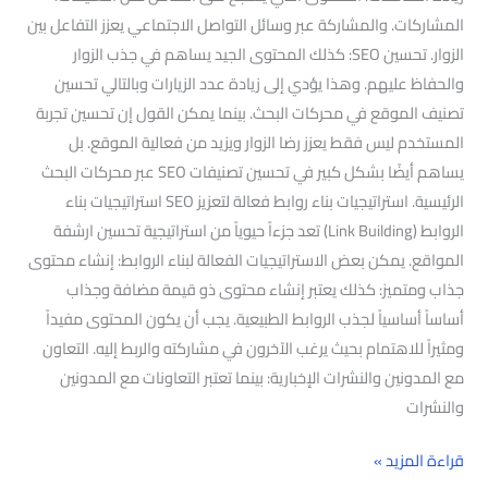
المشاركات. والمشاركة عبر وسائل التواصل الاجتماعي يعزز التفاعل بين
الزوار. تحسين SEO: كذلك المحتوى الجيد يساهم في جذب الزوار
والحفاظ عليهم. وهذا يؤدي إلى زيادة عدد الزيارات وبالتالي تحسين
تصنيف الموقع في محركات البحث. بينما يمكن القول إن تحسين تجربة
المستخدم ليس فقط يعزز رضا الزوار ويزيد من فعالية الموقع. بل
يساهم أيضًا بشكل كبير في تحسين تصنيفات SEO عبر محركات البحث
الرئيسية. استراتيجيات بناء روابط فعالة لتعزيز SEO استراتيجيات بناء
الروابط (Link Building) تعد جزءاً حيوياً من استراتيجية تحسين ارشفة
المواقع. يمكن بعض الاستراتيجيات الفعالة لبناء الروابط: إنشاء محتوى
جذاب ومتميز: كذلك يعتبر إنشاء محتوى ذو قيمة مضافة وجذاب
أساساً أساسياً لجذب الروابط الطبيعية. يجب أن يكون المحتوى مفيداً
ومثيراً للاهتمام بحيث يرغب الآخرون في مشاركته والربط إليه. التعاون
مع المدونين والنشرات الإخبارية: بينما تعتبر التعاونات مع المدونين
والنشرات
قراءة المزيد »