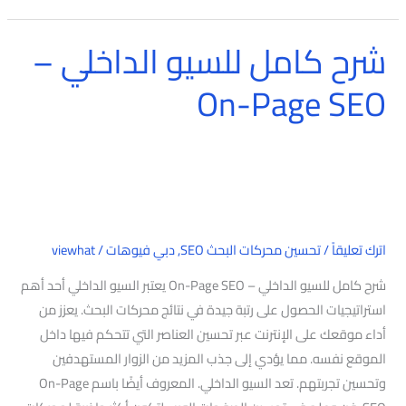
شرح كامل للسيو الداخلي –
شرح
كامل
On-Page SEO
للسيو
الداخلي
–
On-
Page
SEO
اترك تعليقاً
/
تحسين محركات البحث SEO
,
دبي فيوهات
/
viewhat
شرح كامل للسيو الداخلي – On-Page SEO يعتبر السيو الداخلي أحد أهم
استراتيجيات الحصول على رتبة جيدة في نتائج محركات البحث. يعزز من
أداء موقعك على الإنترنت عبر تحسين العناصر التي تتحكم فيها داخل
الموقع نفسه. مما يؤدي إلى جذب المزيد من الزوار المستهدفين
وتحسين تجربتهم. تعد السيو الداخلي. المعروف أيضًا باسم On-Page