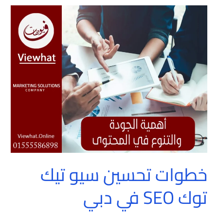
خطوات
تحسين
سيو
تيك
توك
SEO
في
دبي
خطوات تحسين سيو تيك
توك SEO في دبي