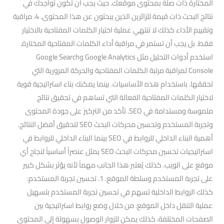
المختارة ذات صلة بمحتوى موقعك. حيث يجب أن تكون تواجدك في
نتائج البحث ذات قيمة للزائرين الذين يبحثون عن هذا المحتوى. 4. مراقبة
وتقييم الأداء كذلك لا تنتهي عملية اختيار الكلمات المفتاحية بالاختيار
فقط. بل يجب أن تستمر في مراقبة أداء الكلمات المفتاحية المختارة.
استخدم أدوات التحليل مثل Google Analytics وGoogle Search
Console لمراقبة مرتبة الكلمات المفتاحية والحركة المرورية التي
تحققها. باستخدام هذه الأساسيات. بينما يمكنك بناء استراتيجية قوية
لاختيار الكلمات المفتاحية الفعالة التي تساهم في تحقيق نتائج
ملموسة ومستدامة في SEO. تأكد من التركيز على جودة المحتوى
وتجربة المستخدم وتحسين محركات البحث SEO لتحقيق أفضل النتائج.
أهمية البناء الداخلي للروابط في SEO بينما البناء الداخلي للروابط في
استراتيجيات تحسين محركات البحث SEO يمثل عنصراً أساسياً لنجاح أي
موقع على الويب. كذلك يُعتبر هذا الجانب مهماً لأنه يؤثر بشكل كبير
على تجربة المستخدم وسلطة الموقع. 1. تحسين تجربة المستخدم:
كذلك الروابط الداخلية تسهم في تحسين تجربة المستخدم بتسهيل
عملية التنقل داخل الموقع. من خلال وضع روابط استراتيجية بين
الصفحات المختلفة، كذلك يمكن للزوار الوصول بسهولة إلى المحتوى