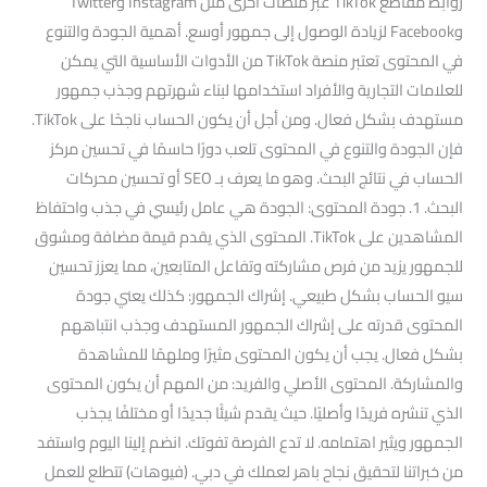
روابط مقاطع TikTok عبر منصات أخرى مثل Instagram وTwitter
وFacebook لزيادة الوصول إلى جمهور أوسع. أهمية الجودة والتنوع
في المحتوى تعتبر منصة TikTok من الأدوات الأساسية التي يمكن
للعلامات التجارية والأفراد استخدامها لبناء شهرتهم وجذب جمهور
مستهدف بشكل فعال. ومن أجل أن يكون الحساب ناجحًا على TikTok.
فإن الجودة والتنوع في المحتوى تلعب دورًا حاسمًا في تحسين مركز
الحساب في نتائج البحث. وهو ما يعرف بـ SEO أو تحسين محركات
البحث. 1. جودة المحتوى: الجودة هي عامل رئيسي في جذب واحتفاظ
المشاهدين على TikTok. المحتوى الذي يقدم قيمة مضافة ومشوق
للجمهور يزيد من فرص مشاركته وتفاعل المتابعين، مما يعزز تحسين
سيو الحساب بشكل طبيعي. إشراك الجمهور: كذلك يعني جودة
المحتوى قدرته على إشراك الجمهور المستهدف وجذب انتباههم
بشكل فعال. يجب أن يكون المحتوى مثيرًا وملهمًا للمشاهدة
والمشاركة. المحتوى الأصلي والفريد: من المهم أن يكون المحتوى
الذي تنشره فريدًا وأصليًا. حيث يقدم شيئًا جديدًا أو مختلفًا يجذب
الجمهور ويثير اهتمامه. لا تدع الفرصة تفوتك. انضم إلينا اليوم واستفد
من خبراتنا لتحقيق نجاح باهر لعملك في دبي. (فيوهات) تتطلع للعمل