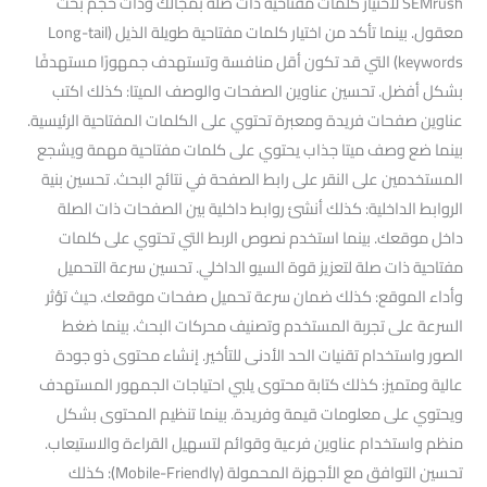
SEMrush لاختيار كلمات مفتاحية ذات صلة بمجالك وذات حجم بحث
معقول. بينما تأكد من اختيار كلمات مفتاحية طويلة الذيل (Long-tail
keywords) التي قد تكون أقل منافسة وتستهدف جمهورًا مستهدفًا
بشكل أفضل. تحسين عناوين الصفحات والوصف الميتا: كذلك اكتب
عناوين صفحات فريدة ومعبرة تحتوي على الكلمات المفتاحية الرئيسية.
بينما ضع وصف ميتا جذاب يحتوي على كلمات مفتاحية مهمة ويشجع
المستخدمين على النقر على رابط الصفحة في نتائج البحث. تحسين بنية
الروابط الداخلية: كذلك أنشئ روابط داخلية بين الصفحات ذات الصلة
داخل موقعك. بينما استخدم نصوص الربط التي تحتوي على كلمات
مفتاحية ذات صلة لتعزيز قوة السيو الداخلي. تحسين سرعة التحميل
وأداء الموقع: كذلك ضمان سرعة تحميل صفحات موقعك. حيث تؤثر
السرعة على تجربة المستخدم وتصنيف محركات البحث. بينما ضغط
الصور واستخدام تقنيات الحد الأدنى للتأخير. إنشاء محتوى ذو جودة
عالية ومتميز: كذلك كتابة محتوى يلبي احتياجات الجمهور المستهدف
ويحتوي على معلومات قيمة وفريدة. بينما تنظيم المحتوى بشكل
منظم واستخدام عناوين فرعية وقوائم لتسهيل القراءة والاستيعاب.
تحسين التوافق مع الأجهزة المحمولة (Mobile-Friendly): كذلك