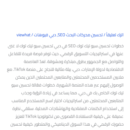
اترك تعليقاً
/
تحسين محركات البحث SEO
,
دبي فيوهات
/
viewhat
خطوات تحسين سيو تيك توك SEO في دبي تحسين سيو تيك توك لا غنى
عنها في استراتيجيات التسويق الرقمي. حيث توفر فرصة فريدة للتفاعل
والتواصل مع الجمهور بطرق مبتكرة ومشوقة. تعدّ العاصمة
الاقتصادية لدولة الإمارات. دبي، بيئة مثالية للنجاح على منصة TikTok. مع
ملايين المستخدمين المحتملين والمتابعين المحتملين الذين يمكن
الوصول إليهم عبر هذه المنصة الشهيرة. خطوات فعّالة تحسين سيو
تيك توك الخاص بك في دبي. مما يساعد في زيادة الرؤية وجذب
المتابعين المحتملين. من استراتيجيات اختيار اسم المستخدم المناسب
إلى استخدام الكلمات المفتاحية والهاشتاجات المحلية. سنلقي نظرة
عميقة على كيفية الاستفادة القصوى من تكنولوجيا TikTok لتعزيز
حضورك الرقمي في هذا السوق الديناميكي والمتطور. كيفية تحسين