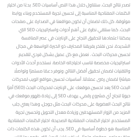
تصدر نتائج البحث. سنتناول خلال هذا النص أساسيات SEO. بدءًا من اختيار
الكلمات المفتاحية المناسبة إلى تحسين تجربة المستخدم وبناء روابط
موثوقة. كل ذلك لضمان أن تكون مواقعنا في الصدارة على صفحات
البحث. كما سنلقي نظرة على أهم أدوات واستراتيجيات SEO التي
يمكننا اعتمادها لتحقيق النجاح على الإنترنت في عصر المنافسة
الشديدة. نحن نفتخر بفريقنا المحترف ذو الخبرة الواسعة في مجال
تحسين محركات البحث . نعمل مع كل عميل بشكل فردي لتقديم
استراتيجيات مخصصة تناسب احتياجاته الخاصة. نستخدم أحدث الأدوات
والتقنيات لضمان تحقيق أفضل النتائج، ونوفر دعمًا مستمرًا وتواصلًا
مباشرًا لضمان رضى عملائنا. أساسيات تحسين مواقع الويب لمحركات
البحث SEO يعد تحسين موقعك على الإنترنت لمحركات البحث (SEO) أمرًا
حيويًا لنجاح أي مشروع رقمي. يهدف SEO إلى زيادة ظهور موقعك في
نتائج البحث العضوية على محركات البحث مثل جوجل، وهذا يعني جلب
المزيد من الزوار المستهدفين وزيادة معدل التحويل وتحسين تجربة
المستخدم. اختيار الكلمات المفتاحية الصحيحة: اختيار الكلمات المفتاحية
المناسبة هو خطوة أساسية في SEO. يجب أن تكون هذه الكلمات ذات
صلة بمحتوى موقعك وتمثل استفسارات البحث التي يقوم بها الناس.