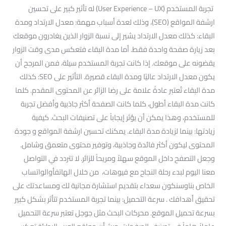
تجربة المستخدم (User Experience – UX) له تأثير كبير على تحسين
ارشفة المواقع (SEO)، وذلك لعدة أسباب مهمة: معدل الارتداد ومدة
البقاء: كذلك معدل الارتداد يشير إلى نسبة الزوار الذين يغادرون موقعك
بعد زيارة صفحة واحدة فقط. أما مدة البقاء فتعكس مدى وقت الزوار
يقضونه على موقعك. إذا كانت تجربة المستخدم سيئة، فمن المرجح أن
يكون معدل الارتداد عاليًا ومدة البقاء قصيرة. التأثير على SEO: كذلك
مدة البقاء تُعتبر عادةً علامة على رضا الزائر عن المحتوى المقدم. كلما
كانت مدة البقاء أطول، كلما كانت الصفحة أكثر جاذبية وأفضل تجربة
للمستخدم، وهذا يمكن أن يؤثر إيجاباً على تصنيفات البحث. كيفية
زيادتها: بينما لزيادة مدة البقاء. يمكنك تحسين ارشفة المواقع و جودة
المحتوى ليكون أكثر فائدة وجاذبية، وتوفير محتوى متعمق وشامل.
وجعل التصفح داخل الموقع سهلاً ومريحاً للزائر. لا تتردد في التواصل
معنا اليوم لبدء رحلة النجاح مع فيوهات، من خلال الهاتفأوالواتساب
الخاص بناوسنكون سعداء بتقديم استشارة مجانية لك ومساعدتك على
تحقيق أهدافك . سرعة التحميل: بينما تجربة المستخدم تتأثر بشكل كبير
بسرعة تحميل الموقع. محركات البحث مثل جوجل تعتبر سرعة التحميل