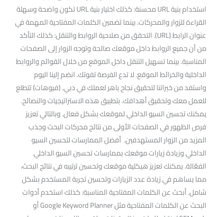
استخدام بنية URL محسنة: كذلك اختيار بنية URL تكون واضحة وسهلة
القراءة للزوار والمحركات. بينما تضمين الكلمات المفتاحية المهمة في
عنوان الرابط (URL). التحقق من صلاحية الروابط والتنقل: كذلك التأكد
من أن جميع الروابط داخل موقعك صالحة وتوجه الزوار إلى الصفحات
المناسبة. بينما تسهيل التنقل داخل الموقع من خلال القوائم والروابط
الداخلية والخرائط الموقع. لا تدع الفرصة تفوتك. انضم إلينا اليوم
واستفد من خبراتنا لتحقيق نجاح باهر لعملك في دبي. (فيوهات) تتطلع
للعمل معك وتحقيق أهدافك. بتطبيق هذه الاستراتيجيات والنصائح.
يمكنك تحسين السيو الداخلي لموقعك بشكل فعال. وبالتالي تعزيز
فرص الظهور في الصفحات الأولى من نتائج محركات البحث وجذب
المزيد من الزوار المستهدفين. أفضل الممارسات لتحسين السيو
الداخلي وزيادة زيارات موقعك بممارسات تحسين السيو الداخلي
الفعّالة. يمكنك تعزيز هيكلية موقعك وتحسين ترتيبه في نتائج البحث،
مما يساهم في زيادة عدد الزيارات وتحسين تجربة المستخدم بشكل
شامل. أبحث عن الكلمات المفتاحية المناسبة: كذلك استخدم أدوات
البحث عن الكلمات المفتاحية مثل Google Keyword Planner أو