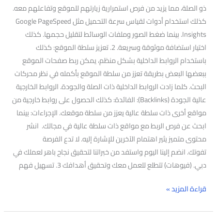
ذو الصلة، مما يزيد من فرص استمرارية زيارتهم للموقع وتفاعلهم معه.
كذلك استخدام أدوات لقياس سرعة التحميل مثل Google PageSpeed
Insights. بينما ضغط الصور وملفات الوسائط لتقليل حجمها. كذلك
اختيار استضافة موثوقة وسريعة. 2. تعزيز سلطة الموقع: كذلك
باستخدام الروابط الداخلية بشكل منظم، يمكن ربط صفحات الموقع
ببعضها البعض بطريقة تعزز من سلطة الموقع بأكمله في نظر محركات
البحث. كلما زادت الروابط الداخلية ذات الصلة والجودة. الروابط الخارجية
عالية الجودة (Backlinks): الفائدة: كذلك الحصول على روابط خارجية من
مواقع أخرى ذات سلطة عالية يعزز من سلطة موقعك. الإجراءات: بينما
ابحث عن فرص الربط مع مواقع ذات سلطة عالية في مجالك. انشر
محتوى متميز يثير اهتمام الآخرين للإشارة إليه. لا تدع الفرصة
تفوتك. انضم إلينا اليوم واستفد من خبراتنا لتحقيق نجاح باهر لعملك في
دبي. (فيوهات) تتطلع للعمل معك وتحقيق أهدافك 3. تسهيل فهم
قراءة المزيد »