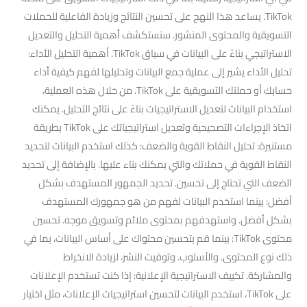
TikTok. يساعد هذا النهج على تحسين النتائج وزيادة الفاعلية للحملات
التسويقية والمحتوى المنشور. سنستكشف أهمية التحليل والتعديل
الاستراتيجي بناءً على البيانات في سياق TikTok. أهمية التحليل الأداء:
تحليل الأداء يشير إلى عملية جمع البيانات وتحليلها لفهم كيفية أداء
حسابك أو حملتك التسويقية على TikTok. من خلال هذه العملية،
استخدام البيانات لتعديل الاستراتيجيات بناءً على نتائج التحليل. يمكنك
اتخاذ الإجراءات التصحيحية وتعديل استراتيجياتك على TikTok بطريقة
مستنيرة: تحليل النقاط القوية والضعف: كذلك استخدم البيانات لتحديد
النقاط القوية في حملاتك والتي يمكنك بناء عليها. بالإضافة إلى تحديد
الضعف التي تحتاج إلى تحسين. تحديد الجمهور المستهدف بشكل
أفضل: بينما استخدم البيانات لفهم من هو جمهورك المستهدف
بشكل أفضل. واستهدفهم بمحتوى ملائم وتسويق موجه. تحسين
محتوى TikTok: بينما قم بتحسين محتواك على أساس البيانات، بما في
ذلك نوع المحتوى. والأسلوب. وتوقيت النشر، لزيادة الانخراط
والمشاركة. تكييف الاستراتيجية الإعلانية: إذا كنت تستخدم الإعلانات
على TikTok، استخدم البيانات لتحسين استراتيجيات الإعلانات، مثل اختيار