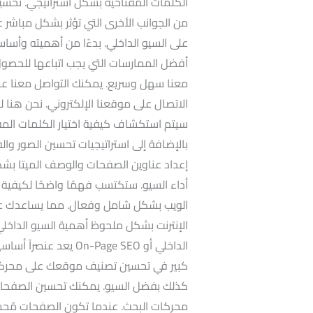
الكلمات المفتاحية بشكل استراتيجي. تحسين
من الجوانب الأخرى التي تؤثر بشكل مباشر 
على السيو الداخلي. بدءًا من أهميته وأساسيا
أفضل الممارسات التي يجب اتباعها للحصول
معنا سهل وسريع. يمكنك التواصل معنا عبر 
الاتصال على موقعنا الإلكتروني. نحن هنا
سيتم استكشاف كيفية اختيار الكلمات المفتا
بالإضافة إلى استراتيجيات تحسين الصور وال
إعداد عناوين الصفحات والوصف الميتا بشك
أداء السيو. ستكتسب فهمًا واضحًا لكيفية
الويب بشكل شامل وفعال. مما يساعدك عل
الإنترنت بشكل ملحوظ أهمية السيو الدا
الداخلي أو n-Page SEO
كبير في تحسين تصنيف موقعك على محركات 
كذلك بفضل السيو. يمكنك تحسين الصفحات
محركات البحث. عندما تكون الصفحات مُحسّن