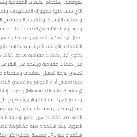
لموقعك. استخدام الكلمات المفتاحية بشكل 
والفقرات الرئيسية، والأقسام الفرعية من ا
text) التي تعكس المحتوى المرتبط وتح
الصفحات والوصف الميتا: بينما كتابة عنا
على كلمات مفتاحية ويشجع على النقر على 
بينما تحسين أداء الموقع عبر تحسين كفاءة 
(e Render Blocking
ومتميز يلبي احتياجات الزوار ويشجعهم على 
بشكل منطقي باستخدام عناوين فرعية، وقو
الصورة. بينما استخدام صيغ مضغوطة للصور 