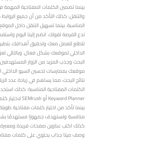
والتنقل: كذلك التأكد من أن جميع الروابط
المناسبة. بينما تسهيل التنقل داخل الموقع 
تدع الفرصة تفوتك. انضم إلينا اليوم واستف
تتطلع للعمل معك وتحقيق أهدافك. بتطبيق 
الداخلي لموقعك بشكل فعال. وبالتالي تعز
البحث وجذب المزيد من الزوار المستهدفين.
موقعك بممارسات تحسين السيو الداخلي الف
نتائج البحث، مما يساهم في زيادة عدد ال
eyword Planner
منافسة وتستهدف جمهورًا مستهدفًا بشكل
كذلك اكتب عناوين صفحات فريدة ومعبرة تح
وصف ميتا جذاب يحتوي على كلمات مفتاحي