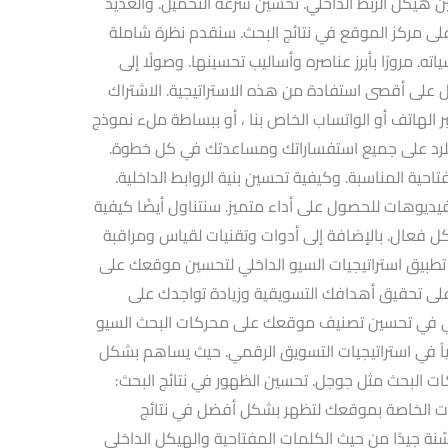
 هيكل الربط الداخلي. تحسين سرعة التحميل. والعديد
على مركز الموقع في نتائج البحث. سنقدم نظرة شاملة
ته. مرورًا بأبرز عناصره وأساليب تحسينها. وصولًا إلى
 على أقصى استفادة من هذه الاستراتيجية. الاشتراك
الهاتف أو الواتساب الخاص بنا ، أو ببساطة ملء نموذج
 للرد على جميع استفساراتك ومساعدتك في كل خطوة.
حية المناسبة. وكيفية تحسين بنية الروابط الداخلية.
فيديوهات للحصول على أداء متميز. سنتناول أيضًا كيفية
ل فعال. بالإضافة إلى أدوات وتقنيات لقياس ومراقبة
 تطبيق استراتيجيات السيو الداخلي لتحسين موقعك على
ى تحقيق أهدافك التسويقية وزيادة تواجدك على
خلي في تحسين تصنيف موقعك على محركات البحث السيو
O يعد عنصراً أساسياً في استراتيجيات التسويق الرقمي. حيث يساهم بشكل
البحث مثل جوجل. تحسين الظهور في نتائج البحث:
 الخاصة بموقعك لتظهر بشكل أفضل في نتائج
ة جيدًا من حيث الكلمات المفتاحية والهيكل الداخلي