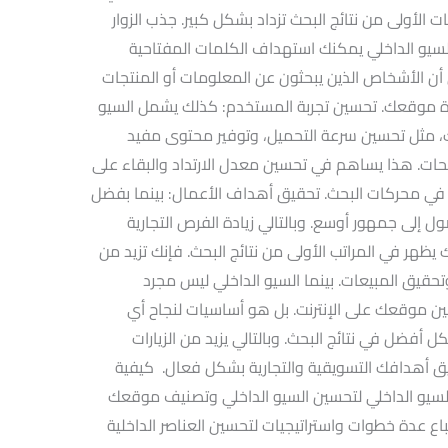
أولى من نتائج البحث تزداد بشكل كبير. جذب الزوار
لسيو الداخلي يمكنك استهداف الكلمات المفتاحية
ن الأشخاص الذين يبحثون عن المعلومات أو المنتجات
رة موقعك. تحسين تجربة المستخدم: كذلك يشمل السيو
، مثل تحسين سرعة التحميل، وتوفير محتوى مفيد
ت. هذا يساهم في تحسين معدل الارتداد والبقاء على
م في محركات البحث. تحقيق أهداف الأعمال: بينما بفضل
لى جمهور أوسع. وبالتالي زيادة الفرص التجارية
هر في المراتب الأولى من نتائج البحث. فإنك تزيد من
حقيق المبيعات. بينما السيو الداخلي ليس مجرد
ن موقعك على الإنترنت. بل هو أساسيات لنجاح أي
أفضل في نتائج البحث. وبالتالي يزيد من الزيارات
 أهدافك التسويقية والتجارية بشكل فعال. كيفية
لسيو الداخلي لتحسين السيو الداخلي وتصنيف موقعك
 عدة خطوات واستراتيجيات لتحسين العناصر الداخلية