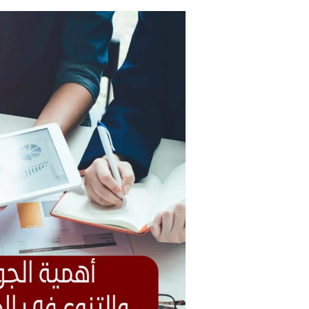
خطوات
تحسين
سيو
تيك
توك
SEO
في
دبي