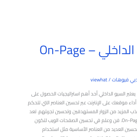
شرح كامل للسيو الداخلي – On-Page
بي فيوهات
/
viewhat
شرح كامل للسيو الداخلي – On-Page SEO يعتبر السيو الداخلي أحد أهم استراتيجيات الحصول على
أداء موقعك على الإنترنت عبر تحسين العناصر التي تتحكم
ب المزيد من الزوار المستهدفين وتحسين تجربتهم. تعد
السيو الداخلي. المعروف أيضًا باسم On-Page SEO. فن وعلم في تحسين الصفحات الويب لتكون
تحسين العديد من العناصر الأساسية مثل استخدام