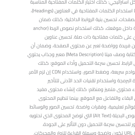
استراتيجي: كذلك اختيار الكلمات المفتاحية المناسبة
التي يبحث عنها جمهورك المستهدف. بينما استخدام الكلمات المفتاحية في العناوين (Headings)،
لصفحات. تحسين بنية الروابط الداخلية: كذلك ضمان
وجود روابط داخلية بين الصفحات ذات الصلة داخل موقعك. كذلك استخدام نصوص الربط (anchor
توي على كلمات مفتاحية ذات صلة. تحسين عناوين
وين فريدة وواضحة تعبر عن محتوى الصفحة، وضمان أن
تحتوي على كلمات مفتاحية هامة. كذلك كتابة وصف ميتا (Meta Description) معبر وجذاب يحتوي
الرابط. تحسين سرعة التحميل وأداء الموقع: كذلك
تحسين سرعة تحميل الصفحات باستخدام خوادم سريعة، وضغط الصور، واستخدام CDN إن لزم الأمر.
البرمجة واستخدام تقنيات الحد الأدنى للتأخير
Minimiz) وغيرها. إنشاء محتوى متميز ومنظم: كذلك إنشاء محتوى مفيد
البقاء والتفاعل مع الموقع. بينما تنظيم المحتوى
ائم تعليمية، وفقرات واضحة. تحسين الصور والوسائط
المتعددة: كذلك تحسين الصور بإضافة النصوص البديلة (Alt Text) التي توضح المحتوى الذي تحتويه
لتحسين سرعة التحميل دون التأثير على الجودة.
استخدام بنية URL محسنة: كذلك اختيار بنية URL تكون واضحة وسهلة القراءة للزوار والمحركات.