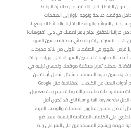
بينما تضمين الكلمات المفتاحية المهمة في عنوان الرابط (URL). التحقق من صلاحية الروابط
 داخل موقعك صالحة وتوجه الزوار إلى الصفحات
من خلال القوائم والروابط الداخلية والخرائط الموقع. لا
د من خبراتنا لتحقيق نجاح باهر لعملك في دبي. (فيوهات)
هذه الاستراتيجيات والنصائح. يمكنك تحسين السيو
يز فرص الظهور في الصفحات الأولى من نتائج محركات
 أفضل الممارسات لتحسين السيو الداخلي وزيادة زيارات
عّالة. يمكنك تعزيز هيكلية موقعك وتحسين ترتيبه في
زيارات وتحسين تجربة المستخدم بشكل شامل. أبحث عن
الكلمات المفتاحية المناسبة: كذلك استخدم أدوات البحث عن الكلمات المفتاحية مثل Google
K أو SEMrush لاختيار كلمات مفتاحية ذات صلة بمجالك وذات حجم بحث معقول.
بينما تأكد من اختيار كلمات مفتاحية طويلة الذيل (Long-tail keywords) التي قد تكون أقل
 أفضل. تحسين عناوين الصفحات والوصف الميتا:
توي على الكلمات المفتاحية الرئيسية. بينما ضع
ة مهمة ويشجع المستخدمين على النقر على رابط