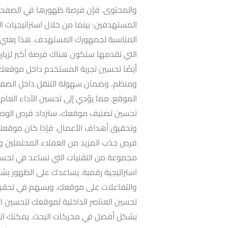
والمحتوى. فإن فرصة ظهورها في الصفحات ال
المستهدفين: بينما من خلال استراتيجيات ا
المناسبة لجمهورك المستهدف. هذا يعني أ
التي تقدمها ستكون هناك فرصة أكبر لزيا
أيضًا تحسين تجربة المستخدم داخل موقعك
ومنظم، وضمان سهولة التنقل داخل الصفحا
الموقع. مما يؤدي إلى تحسين الأداء العا
تحسين تصنيف موقعك، ستزداد فرص الوصول إ
وتحقيق أهداف الأعمال. فإذا كان موقعك يظ
فرص جذب المزيد من العملاء المحتملين وت
مجموعة من التقنيات التي تساعد في تحسي
استراتيجية رقمية. يساعدك على الظهور بشكل 
والتفاعلات على موقعك. ويسهم في تحقيق
تحسين العناصر الداخلية لموقعك لتحسين ا
بشكل أفضل في محركات البحث. يمكنك اتباع