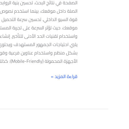
الصفحة في نتائج البحث. تحسين بنية الرواب
الصلة داخل موقعك. بينما استخدم نصوص ال
قوة السيو الداخلي. تحسين سرعة التحميل
موقعك. حيث تؤثر السرعة على تجربة المس
واستخدام تقنيات الحد الأدنى للتأخير. إنش
يلبي احتياجات الجمهور المستهدف ويحتوي
بشكل منظم واستخدام عناوين فرعية وقوائ
الأجهزة المحمولة (Mobile-Friendly): كذلك
قراءة المزيد »