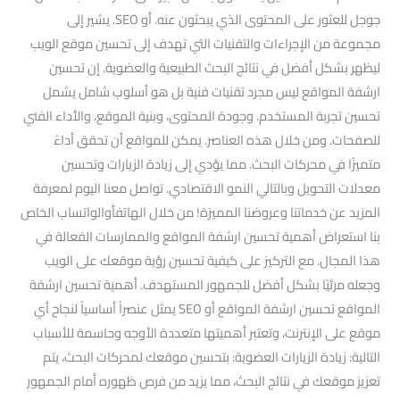
جوجل للعثور على المحتوى الذي يبحثون عنه. أو SEO. يشير إلى
مجموعة من الإجراءات والتقنيات التي تهدف إلى تحسين موقع الويب
ليظهر بشكل أفضل في نتائج البحث الطبيعية والعضوية. إن تحسين
ارشفة المواقع ليس مجرد تقنيات فنية بل هو أسلوب شامل يشمل
تحسين تجربة المستخدم. وجودة المحتوى، وبنية الموقع، والأداء الفني
للصفحات. ومن خلال هذه العناصر. يمكن للمواقع أن تحقق أداءً
متميزًا في محركات البحث. مما يؤدي إلى زيادة الزيارات وتحسين
معدلات التحويل وبالتالي النمو الاقتصادي. تواصل معنا اليوم لمعرفة
المزيد عن خدماتنا وعروضنا المميزة! من خلال الهاتفأوالواتساب الخاص
بنا استعراض أهمية تحسين ارشفة المواقع والممارسات الفعالة في
هذا المجال. مع التركيز على كيفية تحسين رؤية موقعك على الويب
وجعله مرئيًا بشكل أفضل للجمهور المستهدف. أهمية تحسين ارشفة
المواقع تحسين ارشفة المواقع أو SEO يمثل عنصراً أساسياً لنجاح أي
موقع على الإنترنت، وتعتبر أهميتها متعددة الأوجه وحاسمة للأسباب
التالية: زيادة الزيارات العضوية: بتحسين موقعك لمحركات البحث، يتم
تعزيز موقعك في نتائج البحث، مما يزيد من فرص ظهوره أمام الجمهور