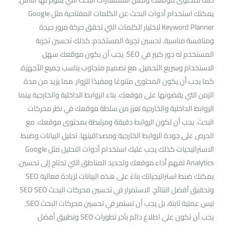
يمكنك استخدام أدوات البحث عن الكلمات المفتاحية مثل Google
Keyword Planner لاختيار الكلمات التي تحقق حركة مرور جيدة
ومنافسة مناسبة. تحسين تجربة المستخدم: كذلك تحسين تجربة
المستخدم له دور كبير في SEO. يجب أن يكون موقعك سهل
الاستخدام وسريع التحميل. مع تصميم متجاوب يناسب جميع الأجهزة.
كما يجب أن يكون المحتوى متنوعًا ومفيدًا للزوار. مما يزيد من مدة
الزمن التي يقضونها على موقعك. بناء الروابط الداخلية والخارجية بينما
الروابط الداخلية والخارجية تعزز من سلطة موقعك في نظر محركات
البحث. يجب أن تكون الروابط دقيقة ومرتبطة بمحتوى موقعك. مع
الحرص على جودة الروابط الخارجية ومصداقيتها. تحليل البيانات وضبط
الاستراتيجيات كذلك يجب عليك استخدام أدوات التحليل مثل Google
Analytics لفهم أداء موقعك وتحديد المناطق التي تحتاج إلى تحسين.
يمكنك ضبط استراتيجياتك بناءً على هذه البيانات لزيادة فعالية SEO
وتحقيق أفضل النتائج. الاستمرار في تحسين محركات البحث SEO SEO
ليس عملية ثابتة، بل يجب أن تستمر في تحسين محركات البحث SEO.
يجب أن تكون على اطلاع دائم بآخر تطورات SEO وتطبيق أفضل