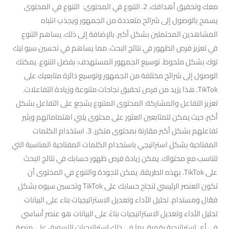
معك وتحقيق أهدافك. 2. التنوع في المحتوى: التنوع في المحتوى
يسمح بالوصول إلى شرائح متعددة من الجمهور ويجذب انتباه
المشاهدين المحتملين بشكل أكبر. بالإضافة إلى ذلك. يساهم التنوع
في تعزيز فرص الظهور في نتائج البحث. مما يساهم في تحسين سيو تيك
توك بشكل ملحوظ. توسيع الجمهور المستهدف: بفضل التنوع. يمكنك
الوصول إلى شرائح مختلفة من الجمهور وتوسيع دائرة متابعيك على
TikTok. هذا يزيد من فرص تحقيق نجاحات متنوعة وزيادة التفاعلات.
تعزيز التفاعل والمشاركة: المحتوى المتنوع يشجع على التفاعل بشكل
أكبر، حيث يمكن للمتابعين العثور على محتوى يلبي اهتماماتهم ويثير
تفاعلهم بشكل أكبر مقارنة بمحتوى متكرر. 3. استخدام الكلمات
المفتاحية بشكل استراتيجي باستخدام الكلمات المفتاحية المناسبة التي
تتناسب مع محتواك. يمكن زيادة فرص ظهور حسابك في نتائج البحث
على TikTok. بهذه الطريقة. يمكن للجودة والتنوع في المحتوى أن
تكون العنصر الرئيسي لنجاح حسابك على TikTok وتحسين سيوه بشكل
فعّال ومستدام. تحليل الأداء وتعديل الاستراتيجيات بناء على البيانات
تحليل الأداء وتعديل الاستراتيجيات بناءً على البيانات هو عنصر أساسي
في أي استراتيجية رقمية. بما في ذلك استراتيجيات التسويق على منصة