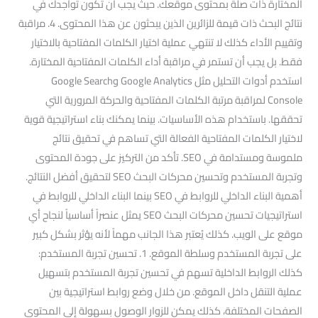
المختارة ذات صلة بمحتوى موقعك. حيث يجب أن تكون تواجدك في
نتائج البحث ذات قيمة للزائرين الذين يبحثون عن هذا المحتوى. 4. مراقبة
وتقييم الأداء كذلك لا تنتهي عملية اختيار الكلمات المفتاحية بالاختيار
فقط. بل يجب أن تستمر في مراقبة أداء الكلمات المفتاحية المختارة.
استخدم أدوات التحليل مثل Google Analytics وGoogle Search
Console لمراقبة مرتبة الكلمات المفتاحية والحركة المرورية التي
تحققها. باستخدام هذه الأساسيات. بينما يمكنك بناء استراتيجية قوية
لاختيار الكلمات المفتاحية الفعالة التي تساهم في تحقيق نتائج
ملموسة ومستدامة في SEO. تأكد من التركيز على جودة المحتوى
وتجربة المستخدم وتحسين محركات البحث SEO لتحقيق أفضل النتائج.
أهمية البناء الداخلي للروابط في SEO بينما البناء الداخلي للروابط في
استراتيجيات تحسين محركات البحث SEO يمثل عنصراً أساسياً لنجاح أي
موقع على الويب. كذلك يُعتبر هذا الجانب مهماً لأنه يؤثر بشكل كبير
على تجربة المستخدم وسلطة الموقع. 1. تحسين تجربة المستخدم:
كذلك الروابط الداخلية تسهم في تحسين تجربة المستخدم بتسهيل
عملية التنقل داخل الموقع. من خلال وضع روابط استراتيجية بين
الصفحات المختلفة، كذلك يمكن للزوار الوصول بسهولة إلى المحتوى