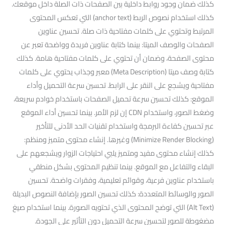
كذلك ضمان وجود روابط داخلية بين الصفحات ذات الصلة داخل موقعك.
كذلك استخدام نصوص الربط (anchor text) التي تعكس المحتوى
المرتبط وتحتوي على كلمات مفتاحية ذات صلة. تحسين عناوين
الصفحات والوصف الميتا: بينما كتابة عناوين فريدة وواضحة تعبر عن
محتوى الصفحة، وضمان أن تحتوي على كلمات مفتاحية هامة. كذلك
كتابة وصف ميتا (Meta Description) معبر وجذاب يحتوي على كلمات
مفتاحية ويشجع على النقر على الرابط. تحسين سرعة التحميل وأداء
الموقع: كذلك تحسين سرعة تحميل الصفحات باستخدام خوادم سريعة،
وضغط الصور، واستخدام CDN إن لزم الأمر. بينما تحسين أداء الموقع
عبر تحسين كفاءة البرمجة واستخدام تقنيات الحد الأدنى للتأخير
(Minimize Render Blocking) وغيرها. إنشاء محتوى متميز ومنظم:
كذلك إنشاء محتوى مفيد ومتميز يلبي احتياجات الزوار ويشجعهم على
البقاء والتفاعل مع الموقع. بينما تنظيم المحتوى بشكل منطقي
باستخدام عناوين فرعية، وقوائم تعليمية، وفقرات واضحة. تحسين
الصور والوسائط المتعددة: كذلك تحسين الصور بإضافة النصوص البديلة
(Alt Text) التي توضح المحتوى الذي تحتويه الصورة. بينما استخدام صيغ
مضغوطة للصور لتحسين سرعة التحميل دون التأثير على الجودة.