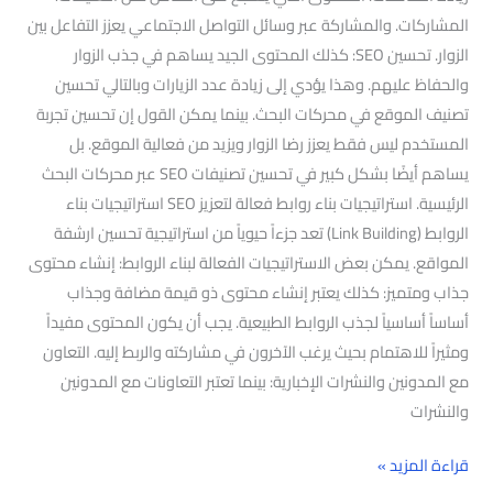
المشاركات. والمشاركة عبر وسائل التواصل الاجتماعي يعزز التفاعل بين
الزوار. تحسين SEO: كذلك المحتوى الجيد يساهم في جذب الزوار
والحفاظ عليهم. وهذا يؤدي إلى زيادة عدد الزيارات وبالتالي تحسين
تصنيف الموقع في محركات البحث. بينما يمكن القول إن تحسين تجربة
المستخدم ليس فقط يعزز رضا الزوار ويزيد من فعالية الموقع. بل
يساهم أيضًا بشكل كبير في تحسين تصنيفات SEO عبر محركات البحث
الرئيسية. استراتيجيات بناء روابط فعالة لتعزيز SEO استراتيجيات بناء
الروابط (Link Building) تعد جزءاً حيوياً من استراتيجية تحسين ارشفة
المواقع. يمكن بعض الاستراتيجيات الفعالة لبناء الروابط: إنشاء محتوى
جذاب ومتميز: كذلك يعتبر إنشاء محتوى ذو قيمة مضافة وجذاب
أساساً أساسياً لجذب الروابط الطبيعية. يجب أن يكون المحتوى مفيداً
ومثيراً للاهتمام بحيث يرغب الآخرون في مشاركته والربط إليه. التعاون
مع المدونين والنشرات الإخبارية: بينما تعتبر التعاونات مع المدونين
والنشرات
قراءة المزيد »