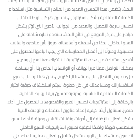
SEO. فن وعلم في تحسين الصفحات الويب لتكون أكثر جاذبية لمحركات
البحث. يتضمن هذا التحسين العديد من العناصر الأساسية مثل استخدام
الكلمات المفتاحية بشكل استراتيجي. تحسين هيكل الربط الداخلي.
تحسين سرعة التحميل. والعديد من الجوانب الأخرى التي تؤثر بشكل
مباشر على مركز الموقع في نتائج البحث. سنقدم نظرة شاملة على
السيو الداخلي. بدءًا من أهميته وأساسياته. مرورًا بأبرز عناصره وأساليب
تحسينها. وصولًا إلى أفضل الممارسات التي يجب اتباعها للحصول على
أقصى استفادة من هذه الاستراتيجية. الاشتراك معنا سهل وسريع.
يمكنك التواصل معنا عبر الهاتف أو الواتساب الخاص بنا ، أو ببساطة
ملء نموذج الاتصال على موقعنا الإلكتروني. نحن هنا للرد على جميع
استفساراتك ومساعدتك في كل خطوة. سيتم استكشاف كيفية اختيار
الكلمات المفتاحية المناسبة. وكيفية تحسين بنية الروابط الداخلية.
بالإضافة إلى استراتيجيات تحسين الصور والفيديوهات للحصول على أداء
متميز. سنتناول أيضًا كيفية إعداد عناوين الصفحات والوصف الميتا
بشكل فعال. بالإضافة إلى أدوات وتقنيات لقياس ومراقبة أداء السيو.
ستكتسب فهمًا واضحًا لكيفية تطبيق استراتيجيات السيو الداخلي
لتحسين موقعك على الويب بشكل شامل وفعال. مما يساعدك على