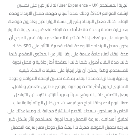
تجربة المستخدم (User Experience – UX) له تأثير كبير على تحسين
ارشفة المواقع (SEO)، وذلك لعدة أسباب مهمة: معدل الارتداد ومدة
البقاء: كذلك معدل الارتداد يشير إلى نسبة الزوار الذين يغادرون موقعك
بعد زيارة صفحة واحدة فقط. أما مدة البقاء فتعكس مدى وقت الزوار
يقضونه على موقعك. إذا كانت تجربة المستخدم سيئة، فمن المرجح أن
يكون معدل الارتداد عاليًا ومدة البقاء قصيرة. التأثير على SEO: كذلك
مدة البقاء تُعتبر عادةً علامة على رضا الزائر عن المحتوى المقدم. كلما
كانت مدة البقاء أطول، كلما كانت الصفحة أكثر جاذبية وأفضل تجربة
للمستخدم، وهذا يمكن أن يؤثر إيجاباً على تصنيفات البحث. كيفية
زيادتها: بينما لزيادة مدة البقاء. يمكنك تحسين ارشفة المواقع و جودة
المحتوى ليكون أكثر فائدة وجاذبية، وتوفير محتوى متعمق وشامل.
وجعل التصفح داخل الموقع سهلاً ومريحاً للزائر. لا تتردد في التواصل
معنا اليوم لبدء رحلة النجاح مع فيوهات، من خلال الهاتفأوالواتساب
الخاص بناوسنكون سعداء بتقديم استشارة مجانية لك ومساعدتك على
تحقيق أهدافك . سرعة التحميل: بينما تجربة المستخدم تتأثر بشكل كبير
بسرعة تحميل الموقع. محركات البحث مثل جوجل تعتبر سرعة التحميل