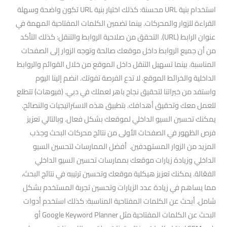
استخدام بنية URL محسنة: كذلك اختيار بنية URL تكون واضحة وسهلة
القراءة للزوار والمحركات. بينما تضمين الكلمات المفتاحية المهمة في
عنوان الرابط (URL). التحقق من صلاحية الروابط والتنقل: كذلك التأكد
من أن جميع الروابط داخل موقعك صالحة وتوجه الزوار إلى الصفحات
المناسبة. بينما تسهيل التنقل داخل الموقع من خلال القوائم والروابط
الداخلية والخرائط الموقع. لا تدع الفرصة تفوتك. انضم إلينا اليوم
واستفد من خبراتنا لتحقيق نجاح باهر لعملك في دبي. (فيوهات) تتطلع
للعمل معك وتحقيق أهدافك. بتطبيق هذه الاستراتيجيات والنصائح.
يمكنك تحسين السيو الداخلي لموقعك بشكل فعال. وبالتالي تعزيز
فرص الظهور في الصفحات الأولى من نتائج محركات البحث وجذب
المزيد من الزوار المستهدفين. أفضل الممارسات لتحسين السيو
الداخلي وزيادة زيارات موقعك بممارسات تحسين السيو الداخلي
الفعّالة. يمكنك تعزيز هيكلية موقعك وتحسين ترتيبه في نتائج البحث،
مما يساهم في زيادة عدد الزيارات وتحسين تجربة المستخدم بشكل
شامل. أبحث عن الكلمات المفتاحية المناسبة: كذلك استخدم أدوات
البحث عن الكلمات المفتاحية مثل Google Keyword Planner أو