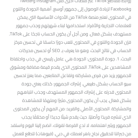
روابط مقاطع TikTok عبر منصات أخرى مثل Instagram وTwitter
وFacebook لزيادة الوصول إلى جمهور أوسع. أهمية الجودة والتنوع
في المحتوى تعتبر منصة TikTok من الأدوات الأساسية التي يمكن
للعلامات التجارية والأفراد استخدامها لبناء شهرتهم وجذب جمهور
مستهدف بشكل فعال. ومن أجل أن يكون الحساب ناجحًا على TikTok.
فإن الجودة والتنوع في المحتوى تلعب دورًا حاسمًا في تحسين مركز
الحساب في نتائج البحث. وهو ما يعرف بـ SEO أو تحسين محركات
البحث. 1. جودة المحتوى: الجودة هي عامل رئيسي في جذب واحتفاظ
المشاهدين على TikTok. المحتوى الذي يقدم قيمة مضافة ومشوق
للجمهور يزيد من فرص مشاركته وتفاعل المتابعين، مما يعزز تحسين
سيو الحساب بشكل طبيعي. إشراك الجمهور: كذلك يعني جودة
المحتوى قدرته على إشراك الجمهور المستهدف وجذب انتباههم
بشكل فعال. يجب أن يكون المحتوى مثيرًا وملهمًا للمشاهدة
والمشاركة. المحتوى الأصلي والفريد: من المهم أن يكون المحتوى
الذي تنشره فريدًا وأصليًا. حيث يقدم شيئًا جديدًا أو مختلفًا يجذب
الجمهور ويثير اهتمامه. لا تدع الفرصة تفوتك. انضم إلينا اليوم واستفد
من خبراتنا لتحقيق نجاح باهر لعملك في دبي. (فيوهات) تتطلع للعمل