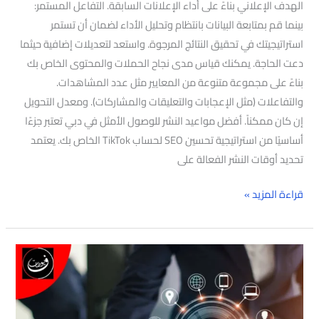
الهدف الإعلاني بناءً على أداء الإعلانات السابقة. التفاعل المستمر:
بينما قم بمتابعة البيانات بانتظام وتحليل الأداء لضمان أن تستمر
استراتيجيتك في تحقيق النتائج المرجوة. واستعد لتعديلات إضافية حيثما
دعت الحاجة. يمكنك قياس مدى نجاح الحملات والمحتوى الخاص بك
بناءً على مجموعة متنوعة من المعايير مثل عدد المشاهدات.
والتفاعلات (مثل الإعجابات والتعليقات والمشاركات). ومعدل التحويل
إن كان ممكناً. أفضل مواعيد النشر للوصول الأمثل في دبي تعتبر جزءًا
أساسيًا من استراتيجية تحسين SEO لحساب TikTok الخاص بك. يعتمد
تحديد أوقات النشر الفعالة على
قراءة المزيد »
تحسين
محركات
البحث(seo)