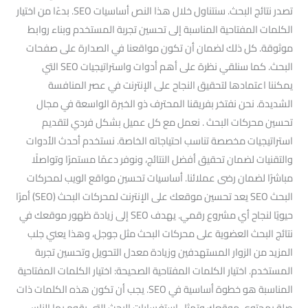
تصدر نتائج البحث. سنتناول خلال هذا النص أساسيات SEO. بدءًا من اختيار
الكلمات المفتاحية المناسبة إلى تحسين تجربة المستخدم وبناء روابط
موثوقة. كل ذلك لضمان أن تكون مواقعنا في الصدارة على صفحات
البحث. كما سنلقي نظرة على أهم أدوات واستراتيجيات SEO التي
يمكننا اعتمادها لتحقيق النجاح على الإنترنت في عصر المنافسة
الشديدة. نحن نفتخر بفريقنا المحترف ذو الخبرة الواسعة في مجال
تحسين محركات البحث . نعمل مع كل عميل بشكل فردي لتقديم
استراتيجيات مخصصة تناسب احتياجاته الخاصة. نستخدم أحدث الأدوات
والتقنيات لضمان تحقيق أفضل النتائج، ونوفر دعمًا مستمرًا وتواصلًا
مباشرًا لضمان رضى عملائنا. أساسيات تحسين مواقع الويب لمحركات
البحث SEO يعد تحسين موقعك على الإنترنت لمحركات البحث (SEO) أمرًا
حيويًا لنجاح أي مشروع رقمي. يهدف SEO إلى زيادة ظهور موقعك في
نتائج البحث العضوية على محركات البحث مثل جوجل، وهذا يعني جلب
المزيد من الزوار المستهدفين وزيادة معدل التحويل وتحسين تجربة
المستخدم. اختيار الكلمات المفتاحية الصحيحة: اختيار الكلمات المفتاحية
المناسبة هو خطوة أساسية في SEO. يجب أن تكون هذه الكلمات ذات
صلة بمحتوى موقعك وتمثل استفسارات البحث التي يقوم بها الناس.