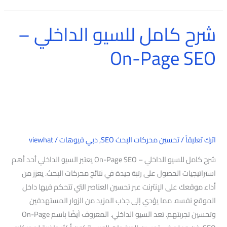
شرح كامل للسيو الداخلي –
شرح
كامل
On-Page SEO
للسيو
الداخلي
–
On-
Page
SEO
اترك تعليقاً
/
تحسين محركات البحث SEO
,
دبي فيوهات
/
viewhat
شرح كامل للسيو الداخلي – On-Page SEO يعتبر السيو الداخلي أحد أهم
استراتيجيات الحصول على رتبة جيدة في نتائج محركات البحث. يعزز من
أداء موقعك على الإنترنت عبر تحسين العناصر التي تتحكم فيها داخل
الموقع نفسه. مما يؤدي إلى جذب المزيد من الزوار المستهدفين
وتحسين تجربتهم. تعد السيو الداخلي. المعروف أيضًا باسم On-Page