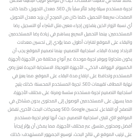
عاملاً هاماً في تصنيف الصفحات. حيث أن مواقع الويب البطيئة تعكس
تجربة مستخدم سيئة وقد تتأثر سلباً بال SEO. معدل التحويل: كلما كانت
الصفحات سريعة التحميل، كلما كان من المرجح أن يزيد معدل التحويل.
أي نسبة الزوار الذين ينفذون إجراء معين مثل الشراء أو التسجيل. رضا
المستخدمين: بينما التحميل السريع يساهم في زيادة رضا المستخدمين
والبقاء على الموقع لفترات أطول. مما يؤدي إلى تحسين معدلات
الارتداد ومدة البقاء. استجابية التصميم: بينما تصميم الموقع يجب أن
يكون متجاوبًا ويوفر تجربة موحدة عبر أنواع مختلفة من الأجهزة (أجهزة
الكمبيوتر، الهواتف الذكي.، الأجهزة اللوحية). الاستجابة الجيدة تعزز رضى
المستخدم وتحافظ على ارتفاع مدة البقاء على الموقع. مما يعزز في
نهاية المطاف تقييمات SEO. تجربة المستخدم المحسنة: كذلك يتيح
استجابية التصميم تجربة مستخدم سلسة ومرنة على مختلف الأجهزة.
مما يسهل على المستخدمين الوصول إلى المحتوى بدون مشاكل في
التصفح أو التفاعل. تحسين SEO: Google ومحركات البحث الأخرى تفضل
المواقع التي تتبنى استجابية التصميم. حيث أنها توفر تجربة مستخدم
أفضل ومحتوى متسق عبر مختلف الأجهزة. مما يمكن أن يؤثر إيجاباً
على ترتيب الموقع في نتائج البحث. توسيع الجمهور المستهدف: كذلك