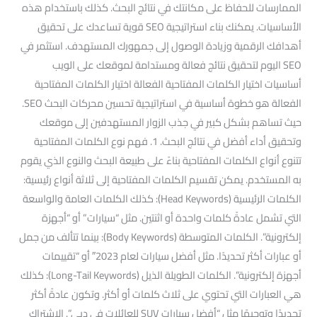
الممارسات للحفاظ على مكانتك في نتائج البحث. كذلك باستخدام هذه
الأساسيات. يمكنك بناء استراتيجية SEO قوية تساعدك على تحقيق
أهدافك الرقمية وزيادة الوصول إلى جمهورك المستهدف. استثمر في
SEO اليوم لتحقيق نتائج فعالة ومستدامة لموقعك على الويب
أساسيات اختيار الكلمات المفتاحية الفعالة اختيار الكلمات المفتاحية
الفعالة هو خطوة أساسية في استراتيجية تحسين محركات البحث SEO.
حيث تساهم بشكل كبير في جذب الزوار المستهدفين إلى موقعك
وتحقيق أداء أفضل في نتائج البحث. 1. فهم نوع الكلمات المفتاحية
تتنوع أنواع الكلمات المفتاحية بناءً على طبيعة البحث والنوع الذي يقوم
به المستخدم. يمكن تقسيم الكلمات المفتاحية إلى ثلاثة أنواع رئيسية:
الكلمات الرئيسية (Head Keywords): كذلك الكلمات العامة والواسعة
التي تشمل عادةً كلمات واحدة أو اثنتين. مثل “سيارات” أو “أجهزة
إلكترونية”. الكلمات المتوسطة (Body Keywords): بينما تتألف من جمل
أو عبارات أكثر تحديدًا. مثل أفضل سيارات لعام 2023″ أو “تقييمات
أجهزة إلكترونية”. الكلمات الطويلة الذيل (Long-Tail Keywords): كذلك
هي العبارات التي تحتوي على ثلاث كلمات أو أكثر. وتكون عادةً أكثر
تحديدًا وتوجيهًا مثل “أفضل سيارات SUV للعائلات في دبي”. الاشتراك