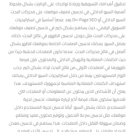
تحقيق أهدافك التسويقية وزيادة تواجدك على الإنترنت بشكل ملحوظ
أهمية السيو الداخلي في تحسين تصنيف موقعك على محركات البحث
السيو الداخلي أو On-Page SEO يعد عنصراً أساسياً في استراتيجيات
التسويق الرقمي. حيث يساهم بشكل كبير في تحسين تصنيف موقعك
على محركات البحث مثل جوجل. تحسين الظهور في نتائج البحث: كذلك
بفضل السيو. يمكنك تحسين الصفحات الخاصة بموقعك لتظهر بشكل
أفضل في نتائج محركات البحث. عندما تكون الصفحات مُحسّنة جيدًا من
حيث الكلمات المفتاحية والهيكل الداخلي والمحتوى. فإن فرصة
ظهورها في الصفحات الأولى من نتائج البحث تزداد بشكل كبير. جذب
الزوار المستهدفين: بينما من خلال استراتيجيات السيو الداخلي يمكنك
استهداف الكلمات المفتاحية المناسبة لجمهورك المستهدف. هذا
يعني أن الأشخاص الذين يبحثون عن المعلومات أو المنتجات التي
تقدمها ستكون هناك فرصة أكبر لزيارة موقعك. تحسين تجربة
المستخدم: كذلك يشمل السيو أيضًا تحسين تجربة المستخدم داخل
موقعك، مثل تحسين سرعة التحميل، وتوفير محتوى مفيد ومنظم،
وضمان سهولة التنقل داخل الصفحات. هذا يساهم في تحسين معدل
الارتداد والبقاء على الموقع. مما يؤدي إلى تحسين الأداء العام في