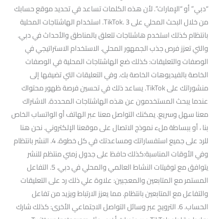
“دبي” أو “الإمارات”. لأن هذه الكلمات تساعد في تحديد موقع حسابك
من خلال البحث المحلي على TikTok. 3. استخدام الهاشتاجات المحلية
بانتظام كذلك استخدم هاشتاجات تتعلق بالمناطق والأحداث في دبي.
والتي تعزز فرص جذب الجمهور المحلي. الاستخدام الاستراتيجي في
الوصفات والتعليقات: كذلك ضع الهاشتاجات المحلية في الوصفات
الخاصة بالفيديوهات الخاصة بك. وفي التعليقات التي تضيفها إلى
منشوراتك على TikTok. يساعد ذلك في تحسين فرصة ظهور محتواك
عندما يبحث المستخدمون عن هذه الهاشتاجات المحددة. الاشتراك
معنا سهل وسريع. يمكنك التواصل معنا عبر الهاتف أو الواتساب الخاص
بنا ، أو ببساطة ملء نموذج الاتصال على موقعنا الإلكتروني. نحن هنا
للرد على جميع استفساراتك ومساعدتك في كل خطوة. 4. النشر بانتظام
وفي الأوقات المناسبة:كذلك حافظ على جدول زمني منتظم للنشر
يتوافق مع توقيتات النشاط العالمي والمحلي في دبي. 5. التفاعل
المستمر مع المتابعين والمعجبين: علاوة علي ذلك رد على التعليقات
والتفاعل مع المتابعين بانتظام. مما يعزز الارتباط ويزيد من تفاعل
الحساب. 6. الترويج عبر وسائل التواصل الاجتماعي الأخرى: كذلك شارك