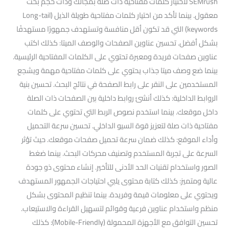
SEMrush لاختيار كلمات مفتاحية ذات صلة بمجالك وذات حجم بحث
معقول. بينما تأكد من اختيار كلمات مفتاحية طويلة الذيل (Long-tail
keywords) التي قد تكون أقل منافسة وتستهدف جمهورًا مستهدفًا
بشكل أفضل. تحسين عناوين الصفحات والوصف الميتا: كذلك اكتب
عناوين صفحات فريدة ومعبرة تحتوي على الكلمات المفتاحية الرئيسية.
بينما ضع وصف ميتا جذاب يحتوي على كلمات مفتاحية مهمة ويشجع
المستخدمين على النقر على رابط الصفحة في نتائج البحث. تحسين بنية
الروابط الداخلية: كذلك أنشئ روابط داخلية بين الصفحات ذات الصلة
داخل موقعك. بينما استخدم نصوص الربط التي تحتوي على كلمات
مفتاحية ذات صلة لتعزيز قوة السيو الداخلي. تحسين سرعة التحميل
وأداء الموقع: كذلك ضمان سرعة تحميل صفحات موقعك. حيث تؤثر
السرعة على تجربة المستخدم وتصنيف محركات البحث. بينما ضغط
الصور واستخدام تقنيات الحد الأدنى للتأخير. إنشاء محتوى ذو جودة
عالية ومتميز: كذلك كتابة محتوى يلبي احتياجات الجمهور المستهدف
ويحتوي على معلومات قيمة وفريدة. بينما تنظيم المحتوى بشكل
منظم واستخدام عناوين فرعية وقوائم لتسهيل القراءة والاستيعاب.
تحسين التوافق مع الأجهزة المحمولة (Mobile-Friendly): كذلك