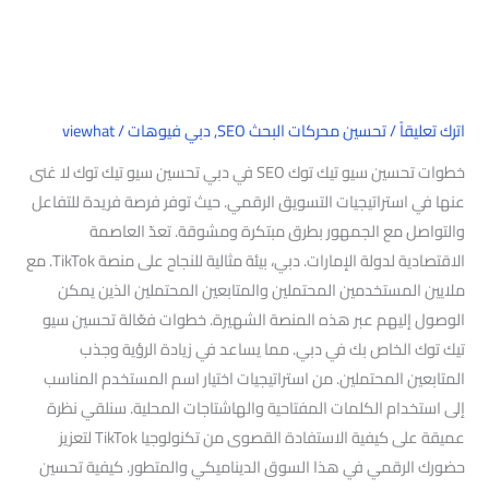
اترك تعليقاً
/
تحسين محركات البحث SEO
,
دبي فيوهات
/
viewhat
خطوات تحسين سيو تيك توك SEO في دبي تحسين سيو تيك توك لا غنى
عنها في استراتيجيات التسويق الرقمي. حيث توفر فرصة فريدة للتفاعل
والتواصل مع الجمهور بطرق مبتكرة ومشوقة. تعدّ العاصمة
الاقتصادية لدولة الإمارات. دبي، بيئة مثالية للنجاح على منصة TikTok. مع
ملايين المستخدمين المحتملين والمتابعين المحتملين الذين يمكن
الوصول إليهم عبر هذه المنصة الشهيرة. خطوات فعّالة تحسين سيو
تيك توك الخاص بك في دبي. مما يساعد في زيادة الرؤية وجذب
المتابعين المحتملين. من استراتيجيات اختيار اسم المستخدم المناسب
إلى استخدام الكلمات المفتاحية والهاشتاجات المحلية. سنلقي نظرة
عميقة على كيفية الاستفادة القصوى من تكنولوجيا TikTok لتعزيز
حضورك الرقمي في هذا السوق الديناميكي والمتطور. كيفية تحسين