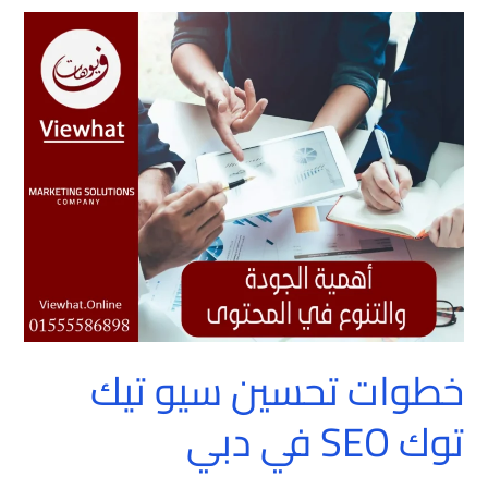
خطوات
تحسين
سيو
تيك
توك
SEO
في
دبي
خطوات تحسين سيو تيك
توك SEO في دبي