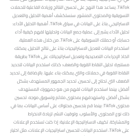
TikTok. يساعد هذا النهج على تحسين النتائج وزيادة الفاعلية للحملات
التسويقية والمحتوى المنشور. سنستكشف أهمية التحليل والتعديل
الاستراتيجي بناءً على البيانات في سياق TikTok. أهمية التحليل الأداء:
تحليل الأداء يشير إلى عملية جمع البيانات وتحليلها لفهم كيفية أداء
حسابك أو حملتك التسويقية على TikTok. من خلال هذه العملية،
استخدام البيانات لتعديل الاستراتيجيات بناءً على نتائج التحليل. يمكنك
اتخاذ الإجراءات التصحيحية وتعديل استراتيجياتك على TikTok بطريقة
مستنيرة: تحليل النقاط القوية والضعف: كذلك استخدم البيانات لتحديد
النقاط القوية في حملاتك والتي يمكنك بناء عليها. بالإضافة إلى تحديد
الضعف التي تحتاج إلى تحسين. تحديد الجمهور المستهدف بشكل
أفضل: بينما استخدم البيانات لفهم من هو جمهورك المستهدف
بشكل أفضل. واستهدفهم بمحتوى ملائم وتسويق موجه. تحسين
محتوى TikTok: بينما قم بتحسين محتواك على أساس البيانات، بما في
ذلك نوع المحتوى. والأسلوب. وتوقيت النشر، لزيادة الانخراط
والمشاركة. تكييف الاستراتيجية الإعلانية: إذا كنت تستخدم الإعلانات
على TikTok، استخدم البيانات لتحسين استراتيجيات الإعلانات، مثل اختيار