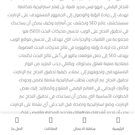
للنجاح الرقمي. فهو ليس مجرد تقنية. بل يُعتبر استراتيجية متكاملة
تهدف إلى زيادة الرؤية والوصول إلى الجمهور المستهدف على الإنترنت.
سنستكشف عالم SEO ونكشف عن أسراره وكيف يمكن أن يساعدك
في تحقيق النجاح على الويب. تحسين محركات البحث (SEO) هو
مجموعة من التقنيات والإجراءات التي تهدف إلى تحسين موقع الويب
الخاص بك لزيادة رؤيته وظهوره في نتائج محركات البحث العضوية.
يهدف SEO إلى جعل موقعك يظهر في أعلى نتائج البحث لكلمات
مفتاحية معينة تتعلق بمحتواك. وبالتالي جذب المزيد من الزوار
المستهدفين وتحويلهم إلى عملاء. كيفية تحقيق النجاح عبر الإنترنت
تحقيق النجاح عبر الإنترنت يتطلب استراتيجية شاملة تضمن وجودك
وتأثيرك الإيجابي في العالم الرقمي المتنوع والمتزايد. إليك بعض
الخطوات الأساسية التي يمكن أن تساعدك في تحقيق النجاح عبر
الإنترنت: وضع استراتيجية واضحة: قبل البدء في أي نشاط على الإنترنت.
يجب أن تحدد أهدافك وتطلعاتك وتحديد المخاطر والفرص. ابتكر
استراتيجية تضمن تحقيق أهدافك بشكل فعال. تحديد الأهداف: كذلك
قبل البدء في وضع الاستراتيجية، حدد الأهداف التي ترغب في تحقيقها
الرئيسية
سابقة الاعمال
المقالات
اتصل بنا