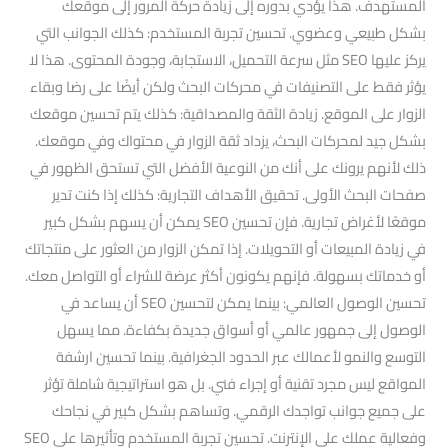
المستهدف. هذا يؤدي بدوره إلى زيادة حركة المرور إلى موقعك
بشكل طبيعي وعضوي. تحسين تجربة المستخدم: كذلك الجوانب التي
يركز عليها SEO مثل سرعة التحميل، الاستجابة، وجودة المحتوى. هذا لا
يؤثر فقط على التصنيفات في محركات البحث ولكن أيضًا على رضا وبقاء
الزوار على الموقع. زيادة الثقة والمصداقية: كذلك يتم تحسين موقعك
بشكل جيد لمحركات البحث، يزداد ثقة الزوار في محتواك وفي موقعك.
ذلك لأنهم يرونك على أنك من النوعية الأفضل التي تستحق الظهور في
صفحات البحث الأولى. تحقيق الأهداف التجارية: كذلك إذا كنت تدير
موقعًا لأغراض تجارية. فإن تحسين SEO يمكن أن يسهم بشكل كبير
في زيادة المبيعات أو التحويلات. إذا تمكن الزوار من العثور على منتجاتك
أو خدماتك بسهولة. فإنهم يكونون أكثر عرضة للشراء أو التواصل معك.
تحسين الوصول العالمي: بينما يمكن لتحسين SEO أن يساعد في
الوصول إلى جمهور عالمي أو أسواق جديدة بكفاءة. مما يسهل
التوسع والنمو لأعمالك عبر الحدود الجغرافية. بينما تحسين ارشفة
المواقع ليس مجرد تقنية أو إجراء فني. بل هو استراتيجية شاملة تؤثر
على جميع جوانب تواجدك الرقمي. وتساهم بشكل كبير في نجاحك
وفعالية عملك على الإنترنت. تحسين تجربة المستخدم وتأثيرها على SEO