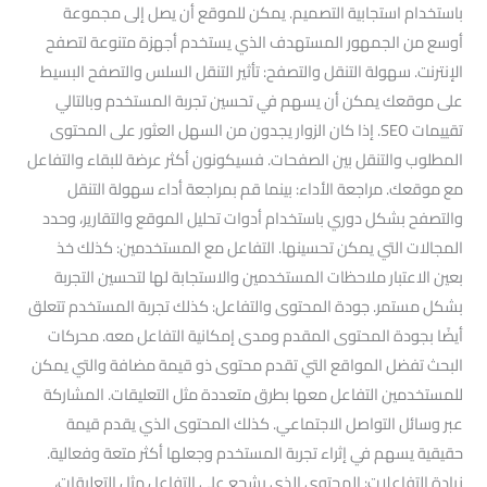
باستخدام استجابية التصميم. يمكن للموقع أن يصل إلى مجموعة
أوسع من الجمهور المستهدف الذي يستخدم أجهزة متنوعة لتصفح
الإنترنت. سهولة التنقل والتصفح: تأثير التنقل السلس والتصفح البسيط
على موقعك يمكن أن يسهم في تحسين تجربة المستخدم وبالتالي
تقييمات SEO. إذا كان الزوار يجدون من السهل العثور على المحتوى
المطلوب والتنقل بين الصفحات. فسيكونون أكثر عرضة للبقاء والتفاعل
مع موقعك. مراجعة الأداء: بينما قم بمراجعة أداء سهولة التنقل
والتصفح بشكل دوري باستخدام أدوات تحليل الموقع والتقارير، وحدد
المجالات التي يمكن تحسينها. التفاعل مع المستخدمين: كذلك خذ
بعين الاعتبار ملاحظات المستخدمين والاستجابة لها لتحسين التجربة
بشكل مستمر. جودة المحتوى والتفاعل: كذلك تجربة المستخدم تتعلق
أيضًا بجودة المحتوى المقدم ومدى إمكانية التفاعل معه. محركات
البحث تفضل المواقع التي تقدم محتوى ذو قيمة مضافة والتي يمكن
للمستخدمين التفاعل معها بطرق متعددة مثل التعليقات. المشاركة
عبر وسائل التواصل الاجتماعي. كذلك المحتوى الذي يقدم قيمة
حقيقية يسهم في إثراء تجربة المستخدم وجعلها أكثر متعة وفعالية.
زيادة التفاعلات: المحتوى الذي يشجع على التفاعل مثل التعليقات،