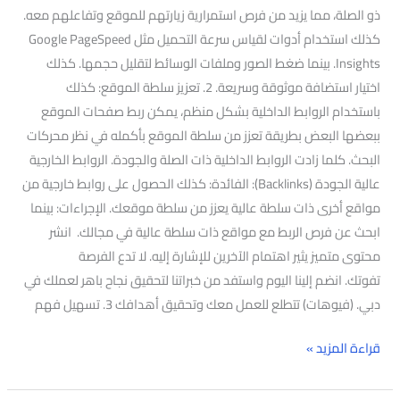
ذو الصلة، مما يزيد من فرص استمرارية زيارتهم للموقع وتفاعلهم معه.
كذلك استخدام أدوات لقياس سرعة التحميل مثل Google PageSpeed
Insights. بينما ضغط الصور وملفات الوسائط لتقليل حجمها. كذلك
اختيار استضافة موثوقة وسريعة. 2. تعزيز سلطة الموقع: كذلك
باستخدام الروابط الداخلية بشكل منظم، يمكن ربط صفحات الموقع
ببعضها البعض بطريقة تعزز من سلطة الموقع بأكمله في نظر محركات
البحث. كلما زادت الروابط الداخلية ذات الصلة والجودة. الروابط الخارجية
عالية الجودة (Backlinks): الفائدة: كذلك الحصول على روابط خارجية من
مواقع أخرى ذات سلطة عالية يعزز من سلطة موقعك. الإجراءات: بينما
ابحث عن فرص الربط مع مواقع ذات سلطة عالية في مجالك. انشر
محتوى متميز يثير اهتمام الآخرين للإشارة إليه. لا تدع الفرصة
تفوتك. انضم إلينا اليوم واستفد من خبراتنا لتحقيق نجاح باهر لعملك في
دبي. (فيوهات) تتطلع للعمل معك وتحقيق أهدافك 3. تسهيل فهم
قراءة المزيد »