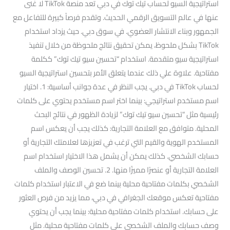
استراتيجية السيو لحساب تيك توك في دبي تعد منصة TikTok لا غنى
عنها في عالم التسويق الرقمي الحديث. وتقدم فرصاً كبيرة للتفاعل مع
الجمهور وبناء الانتشار العضوي. في سوق دبي. حيث يزداد استخدام
TikTok بشكل ملحوظ، يمكن تحقيق نتائج ملحوظة من خلال تنفيذ
استراتيجية سيو متقدمة. استخدام “تحسين سيو تيك توك” ككلمة
مفتاحية. علاوة علي ذلك عندما يتعلق الأمر بتحسين استراتيجية السيو
لحساب TikTok في دبي. يجب النظر في عدة جوانب أساسية: 1. اختيار
اسم مستخدم استراتيجي: بينما اختر اسم مستخدم يحتوي على كلمات
رئيسية مثل “تحسين سيو تيك توك” لزيادة الظهور في نتائج البحث
المحلية. متوافق مع العلامة التجارية: كذلك يجب أن يعكس اسم
المستخدم الهوية والقيم التي ترغب في تعزيزها لعلامتك التجارية أو
حسابك الشخصي. كذلك يمكن أن يشمل هذا الاختيار استخدام اسم
العلامة التجارية أو عنصرًا مميزًا منها. 2. تحسين الوصف والملف
الشخصي بكلمات مفتاحية محلية بينما ضع في الاعتبار استخدام كلمات
مفتاحية تعكس موقعك الجغرافي في دبي، مما يزيد من فرص العثور
على حسابك. استخدام كلمات مفتاحية محلية: بينما يجب أن يحتوي
وصف حسابك والملف الشخصي على كلمات مفتاحية محلية. مثل