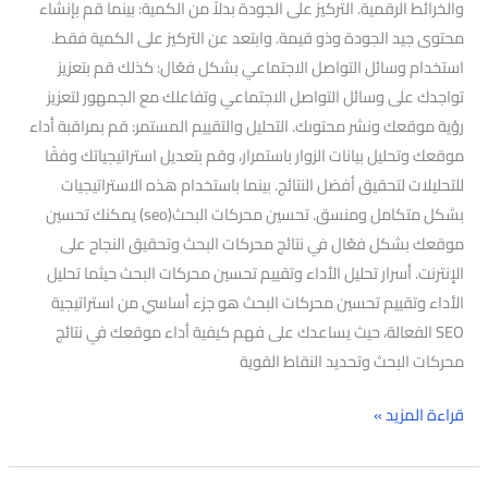
والخرائط الرقمية. التركيز على الجودة بدلاً من الكمية: بينما قم بإنشاء
محتوى جيد الجودة وذو قيمة. وابتعد عن التركيز على الكمية فقط.
استخدام وسائل التواصل الاجتماعي بشكل فعّال: كذلك قم بتعزيز
تواجدك على وسائل التواصل الاجتماعي وتفاعلك مع الجمهور لتعزيز
رؤية موقعك ونشر محتوىك. التحليل والتقييم المستمر: قم بمراقبة أداء
موقعك وتحليل بيانات الزوار باستمرار، وقم بتعديل استراتيجياتك وفقًا
للتحليلات لتحقيق أفضل النتائج. بينما باستخدام هذه الاستراتيجيات
بشكل متكامل ومنسق. تحسين محركات البحث(seo) يمكنك تحسين
موقعك بشكل فعّال في نتائج محركات البحث وتحقيق النجاح على
الإنترنت. أسرار تحليل الأداء وتقييم تحسين محركات البحث حيثما تحليل
الأداء وتقييم تحسين محركات البحث هو جزء أساسي من استراتيجية
SEO الفعالة، حيث يساعدك على فهم كيفية أداء موقعك في نتائج
محركات البحث وتحديد النقاط القوية
قراءة المزيد »