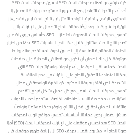
كيف نرفع مواقعنا بمحركات البحث SEO تحسين محركات البحث SEO
أحد أهم الأدوات للتواصل مع الجمهور المستهدف وزيادة الوصول إلى
المحتوى الرقمي. تحقيق التواجد الأمثل في نتائج البحث ليس فقط يعزز
الرؤية والشهرة. بل يعد أيضًا مفتاحًا لنجاح الأعمال على الإنترنت. يأتي
تحسين محركات البحث. المعروف اختصارًا بـ SEO، كأساس حيوي لضمان
تصدر نتائج البحث. سنتناول خلال هذا النص أساسيات SEO. بدءًا من اختيار
الكلمات المفتاحية المناسبة إلى تحسين تجربة المستخدم وبناء روابط
موثوقة. كل ذلك لضمان أن تكون مواقعنا في الصدارة على صفحات
البحث. كما سنلقي نظرة على أهم أدوات واستراتيجيات SEO التي
يمكننا اعتمادها لتحقيق النجاح على الإنترنت في عصر المنافسة
الشديدة. نحن نفتخر بفريقنا المحترف ذو الخبرة الواسعة في مجال
تحسين محركات البحث . نعمل مع كل عميل بشكل فردي لتقديم
استراتيجيات مخصصة تناسب احتياجاته الخاصة. نستخدم أحدث الأدوات
والتقنيات لضمان تحقيق أفضل النتائج، ونوفر دعمًا مستمرًا وتواصلًا
مباشرًا لضمان رضى عملائنا. أساسيات تحسين مواقع الويب لمحركات
البحث SEO يعد تحسين موقعك على الإنترنت لمحركات البحث (SEO) أمرًا
حيويًا لنجاح أي مشروع رقمي. يهدف SEO إلى زيادة ظهور موقعك في