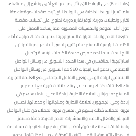
(Backlinks) هي الروابط التي تأتي من مواقع أخرى وتشير إلى موقعك.
بينما تعزيز الروابط الداخلية هي الروابط التي تربط صفحات موقعك معًا.
تقارير وتحليلات دورية: توفر تقارير دورية تحتوي على تحليلات مفصلة
حول أداء الموقع والتحسينات المطلوبة، مما يساعد العميل على
متابعة التقدم واتخاذ القرارات الاستراتيجية الصحيحة. كذلك مراجعة أداء
الكلمات الرئيسية المستهدفة وتقييم تحسن أو تدهور موقفها في
نتائج البحث. بينما تحديد فرص جديدة للكلمات الرئيسية وتحليل
استراتيجية المنافسين في هذا الصدد. التسويق عبر وسائل التواصل
الاجتماعي: تدمج استراتيجيات SEO مع التسويق عبر وسائل التواصل
الاجتماعي لزيادة الوعي وتعزيز التفاعل الاجتماعي مع العلامة التجارية.
بناء العلاقات: كذلك يساعد على بناء علاقات قوية مع الجمهور
المستهدف وزبائن العلامة التجارية. زيادة الوعي: بينما يساهم في
زيادة وعي الجمهور بالعلامة التجارية ومنتجاتها أو خدماتها. تحسين
تجربة العملاء: كذلك يسهم في تحسين تجربة العملاء من خلال التواصل
المباشر والفعّال. الدعم والاستشارات: تقدم الشركة دعمًا مستمرًا
واستشارات للعملاء لتحقيق أفضل النتائج وتطوير استراتيجيات مستدامة
في مجال التسويق الرقمي. تتبنى الشركة في دبي نهجًا شاملاً يجمع