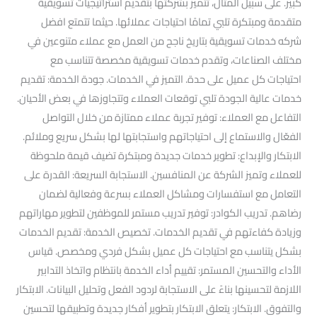
كبير. على سبيل المثال، تتميز بشركتها بتقديم استراتيجيات تسويقية
متقدمة ومبتكرة تلبي تمامًا احتياجات عملائها. حيثما تتمتع افضل
شركه خدمات تسويقية بتاريخ ناجح من العمل مع عملاء متنوعين في
مختلف الصناعات، وتقدم خدمات تسويقية مخصصة تتناسب مع
احتياجات كل عميل على حدة. التميز في الخدمات. جودة الخدمة: تقديم
خدمات عالية الجودة تلبي توقعات العملاء وتتجاوزها في بعض الأحيان.
التفاعل مع العملاء: توفير تجربة عملاء ممتازة من خلال التواصل
الفعّال والاستماع إلى احتياجاتهم واستجابتها لها بشكل سريع وملائم.
الابتكار والإبداع: تطوير خدمات جديدة ومبتكرة تضيف قيمة ملحوظة
للعملاء وتميز الشركة عن المنافسين. الاستجابة السريعة: القدرة على
التعامل مع استفسارات ومشاكل العملاء بسرعة وفعالية لضمان
رضاهم. تدريب الكوادر: توفير تدريب مستمر للموظفين لتطوير مهاراتهم
وزيادة كفاءتهم في تقديم الخدمات. تخصيص الخدمة: تقديم الخدمات
بشكل يتناسب مع احتياجات كل عميل بشكل فردي ومخصص. قياس
الأداء والتحسين المستمر: تقييم أداء الخدمة بانتظام واتخاذ التدابير
اللازمة لتحسينها بناءً على الاستجابة لردود الفعل وتحليل البيانات. الابتكار
والتفوق. الابتكار: يتعلق الابتكار بتطوير أفكار جديدة وتطبيقها لتحسين