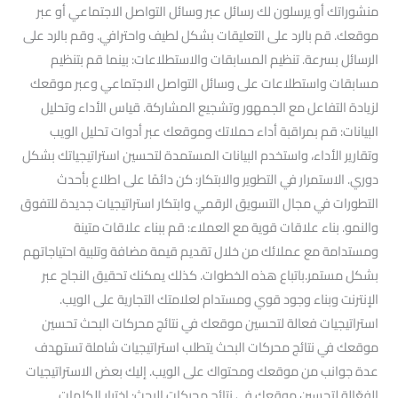
منشوراتك أو يرسلون لك رسائل عبر وسائل التواصل الاجتماعي أو عبر
موقعك. قم بالرد على التعليقات بشكل لطيف واحترافي. وقم بالرد على
الرسائل بسرعة. تنظيم المسابقات والاستطلاعات: بينما قم بتنظيم
مسابقات واستطلاعات على وسائل التواصل الاجتماعي وعبر موقعك
لزيادة التفاعل مع الجمهور وتشجيع المشاركة. قياس الأداء وتحليل
البيانات: قم بمراقبة أداء حملاتك وموقعك عبر أدوات تحليل الويب
وتقارير الأداء، واستخدم البيانات المستمدة لتحسين استراتيجياتك بشكل
دوري. الاستمرار في التطوير والابتكار: كن دائمًا على اطلاع بأحدث
التطورات في مجال التسويق الرقمي وابتكار استراتيجيات جديدة للتفوق
والنمو. بناء علاقات قوية مع العملاء: قم ببناء علاقات متينة
ومستدامة مع عملائك من خلال تقديم قيمة مضافة وتلبية احتياجاتهم
بشكل مستمر.باتباع هذه الخطوات. كذلك يمكنك تحقيق النجاح عبر
الإنترنت وبناء وجود قوي ومستدام لعلامتك التجارية على الويب.
استراتيجيات فعالة لتحسين موقعك في نتائج محركات البحث تحسين
موقعك في نتائج محركات البحث يتطلب استراتيجيات شاملة تستهدف
عدة جوانب من موقعك ومحتواك على الويب. إليك بعض الاستراتيجيات
الفعّالة لتحسين موقعك في نتائج محركات البحث: اختيار الكلمات