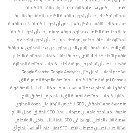
لضمان أن يكون هناك إمكانية لجذب الزوار. منافسة الكلمات
المفتاحية: كذلك يجب أن تكون منافسة الكلمات المفتاحية مناسبة.
حيث يمكنك التنافس بشكل فعال دون أن تكون الكلمات ذات منافسة
عالية جدًا. صلة الكلمات بمحتوى موقعك: بينما يجب أن تكون الكلمات
المختارة ذات صلة بمحتوى موقعك. حيث يجب أن تكون تواجدك في
نتائج البحث ذات قيمة للزائرين الذين يبحثون عن هذا المحتوى. 4. مراقبة
وتقييم الأداء كذلك لا تنتهي عملية اختيار الكلمات المفتاحية بالاختيار
فقط. بل يجب أن تستمر في مراقبة أداء الكلمات المفتاحية المختارة.
استخدم أدوات التحليل مثل Google Analytics وGoogle Search
Console لمراقبة مرتبة الكلمات المفتاحية والحركة المرورية التي
تحققها. باستخدام هذه الأساسيات. بينما يمكنك بناء استراتيجية قوية
لاختيار الكلمات المفتاحية الفعالة التي تساهم في تحقيق نتائج
ملموسة ومستدامة في SEO. تأكد من التركيز على جودة المحتوى
وتجربة المستخدم وتحسين محركات البحث SEO لتحقيق أفضل النتائج.
أهمية البناء الداخلي للروابط في SEO بينما البناء الداخلي للروابط في
استراتيجيات تحسين محركات البحث SEO يمثل عنصراً أساسياً لنجاح أي