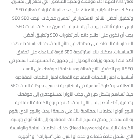
Analytics لفهم أداء موقعك وتحديد المناطق التي تحتاج إلى تحسين.
يمكنك ضبط استراتيجياتك بناءً على هذه البيانات لزيادة فعالية SEO
وتحقيق أفضل النتائج. الاستمرار في تحسين محركات البحث SEO SEO
ليس عملية ثابتة، بل يجب أن تستمر في تحسين محركات البحث SEO.
يجب أن تكون على اطلاع دائم بآخر تطورات SEO وتطبيق أفضل
الممارسات للحفاظ على مكانتك في نتائج البحث. كذلك باستخدام هذه
الأساسيات. يمكنك بناء استراتيجية SEO قوية تساعدك على تحقيق
أهدافك الرقمية وزيادة الوصول إلى جمهورك المستهدف. استثمر في
SEO اليوم لتحقيق نتائج فعالة ومستدامة لموقعك على الويب
أساسيات اختيار الكلمات المفتاحية الفعالة اختيار الكلمات المفتاحية
الفعالة هو خطوة أساسية في استراتيجية تحسين محركات البحث SEO.
حيث تساهم بشكل كبير في جذب الزوار المستهدفين إلى موقعك
وتحقيق أداء أفضل في نتائج البحث. 1. فهم نوع الكلمات المفتاحية
تتنوع أنواع الكلمات المفتاحية بناءً على طبيعة البحث والنوع الذي يقوم
به المستخدم. يمكن تقسيم الكلمات المفتاحية إلى ثلاثة أنواع رئيسية:
الكلمات الرئيسية (Head Keywords): كذلك الكلمات العامة والواسعة
التي تشمل عادةً كلمات واحدة أو اثنتين. مثل “سيارات” أو “أجهزة