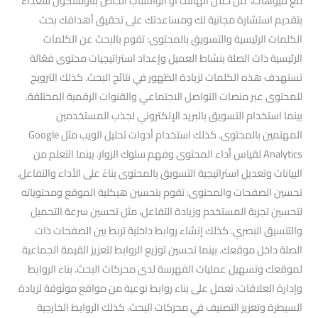
مع فيوهات، من خلال الهاتف أو الواتساب الخاص بناوسنكون سعداء
بتقديم استشارة مجانية لك ومساعدتك على تحقيق أهدافك بحث
الكلمات الرئيسية والتسويق بالمحتوى: تقوم بالبحث عن الكلمات
الرئيسية ذات الصلة بنشاط العميل وإعداد استراتيجيات محتوى فعّالة
تستهدف هذه الكلمات لزيادة الظهور في نتائج البحث. كذلك الترويج
للمحتوى عبر منصات التواصل الاجتماعي والقنوات الرقمية المختلفة.
بينما استخدام التسويق بالبريد الإلكتروني لجذب المستخدمين
المهتمين بالمحتوى. كذلك استخدام أدوات تحليل الويب مثل Google
Analytics لقياس أداء المحتوى وفهم سلوك الزوار. بينما التعلم من
البيانات وتعديل استراتيجية التسويق بالمحتوى بناءً على الأداء والتفاعل.
تحسين الصفحات والمحتوى: تقوم بتحسين هيكلية الموقع ومحتوياته
لتحسين تجربة المستخدم وزيادة التفاعل، مثل تحسين سرعة التحميل
والتنسيق البصري. كذلك إنشاء روابط داخلية تربط بين الصفحات ذات
الصلة داخل موقعك. بينما تحسين توزيع الروابط لتعزيز القيمة الجماعية
لموقعك وتسهيل عمليات الفهرسة لدى محركات البحث. بناء الروابط
وإدارة العلاقات: تعمل على بناء روابط نوعية من مواقع موثوقة لزيادة
السيطرة وتعزيز التصنيف في محركات البحث. كذلك الروابط الخارجية