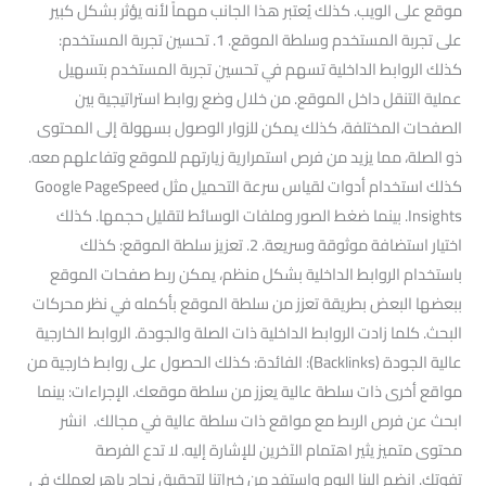
موقع على الويب. كذلك يُعتبر هذا الجانب مهماً لأنه يؤثر بشكل كبير
على تجربة المستخدم وسلطة الموقع. 1. تحسين تجربة المستخدم:
كذلك الروابط الداخلية تسهم في تحسين تجربة المستخدم بتسهيل
عملية التنقل داخل الموقع. من خلال وضع روابط استراتيجية بين
الصفحات المختلفة، كذلك يمكن للزوار الوصول بسهولة إلى المحتوى
ذو الصلة، مما يزيد من فرص استمرارية زيارتهم للموقع وتفاعلهم معه.
كذلك استخدام أدوات لقياس سرعة التحميل مثل Google PageSpeed
Insights. بينما ضغط الصور وملفات الوسائط لتقليل حجمها. كذلك
اختيار استضافة موثوقة وسريعة. 2. تعزيز سلطة الموقع: كذلك
باستخدام الروابط الداخلية بشكل منظم، يمكن ربط صفحات الموقع
ببعضها البعض بطريقة تعزز من سلطة الموقع بأكمله في نظر محركات
البحث. كلما زادت الروابط الداخلية ذات الصلة والجودة. الروابط الخارجية
عالية الجودة (Backlinks): الفائدة: كذلك الحصول على روابط خارجية من
مواقع أخرى ذات سلطة عالية يعزز من سلطة موقعك. الإجراءات: بينما
ابحث عن فرص الربط مع مواقع ذات سلطة عالية في مجالك. انشر
محتوى متميز يثير اهتمام الآخرين للإشارة إليه. لا تدع الفرصة
تفوتك. انضم إلينا اليوم واستفد من خبراتنا لتحقيق نجاح باهر لعملك في