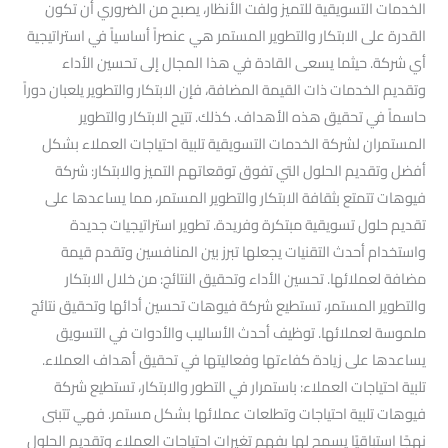
الخدمات التسويقية للتميز ولفت الأنظار، يصبح من الضروري أن تكون
القدرة على الابتكار والتطوير المستمر هي عنصراً أساسياً في استراتيجية
أي شركة. حيثما يسعى القادة في هذا المجال إلى تحسين الأداء
وتقديم الخدمات ذات القيمة المضافة، فإن الابتكار والتطوير يلعبان دوراً
حاسماً في تحقيق هذه الأهداف. كذلك. تتيح الابتكار والتطوير
المستمران لشركة الخدمات التسويقية تلبية احتياجات العملاء بشكل
أفضل وتقديم الحلول التي تفوق توقعاتهم التميز والابتكار: شركة
فيوهات تتمتع بثقافة الابتكار والتطوير المستمر، مما يساعدها على
تقديم حلول تسويقية مبتكرة وفريدة. تطوير استراتيجيات جديدة
واستخدام أحدث التقنيات يجعلها تبرز بين المنافسين وتقدم قيمة
مضافة لعملائها. تحسين الأداء وتحقيق النتائج: من خلال الابتكار
والتطوير المستمر، تستطيع شركة فيوهات تحسين أدائها وتحقيق نتائج
ملموسة لعملائها. توظيف أحدث الأساليب والأدوات في التسويق
يساعدها على زيادة كفاءتها وفعاليتها في تحقيق أهداف العملاء.
تلبية احتياجات العملاء: باستمرار في التطور والابتكار، تستطيع شركة
فيوهات تلبية احتياجات وتطلعات عملائها بشكل مستمر. فهي تتبنى
نهجًا استباقيًا يسمح لها بفهم تغيرات احتياجات العملاء وتقديم الحلول