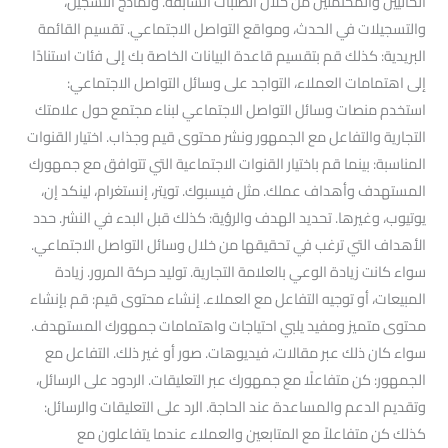
الحاليين والمحتملين من خلال الطلبات السابقة. ونماذج التسجيل،
والتسجيلات في الحدث، ومواقع التواصل الاجتماعي. تقسيم القائمة
البريدية: كذلك قم بتقسيم قاعدة البيانات الخاصة بك إلى فئات استنادًا
إلى اهتمامات العملاء، التواجد على وسائل التواصل الاجتماعي:
استخدم منصات وسائل التواصل الاجتماعي لبناء مجتمع حول علامتك
التجارية والتفاعل مع الجمهور ونشر محتوى قيم وجذاب. اختيار القنوات
المناسبة: بينما قم باختيار القنوات الاجتماعية التي تتوافق مع جمهورك
المستهدف وأهداف عملك. مثل فيسبوك. تويتر، إنستغرام، لينكد إن،
يوتيوب، وغيرها. تحديد الهدف والرؤية: كذلك قبل البدء في النشر. حدد
الأهداف التي ترغب في تحقيقها من خلال وسائل التواصل الاجتماعي.
سواء كانت زيادة الوعي بالعلامة التجارية. توليد حركة المرور. زيادة
المبيعات، أو توجيه التفاعل مع العملاء. إنشاء محتوى قيم: قم بإنشاء
محتوى متميز ومفيد يلبي احتياجات واهتمامات جمهورك المستهدف.
سواء كان ذلك عبر مقالات، فيديوهات. صور أو غير ذلك. التفاعل مع
الجمهور: كن متفاعلًا مع جمهورك عبر التعليقات. الردود على الرسائل،
وتقديم الدعم والمساعدة عند الحاجة. الرد على التعليقات والرسائل:
كذلك كن متفاعلاً مع المتابعين والعملاء عندما يتفاعلون مع