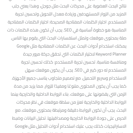
نتائج البحث العضوية على محركات البحث مثل جوجل، وهذا يعني جلب
المزيد من الزوار المستهدفين وزيادة معدل التحويل وتحسين تجربة
المستخدم. اختيار الكلمات المفتاحية الصحيحة: اختيار الكلمات المفتاحية
المناسبة هو خطوة أساسية في SEO. يجب أن تكون هذه الكلمات ذات
صلة بمحتوى موقعك وتمثل استفسارات البحث التي يقوم بها الناس.
يمكنك استخدام أدوات البحث عن الكلمات المفتاحية مثل Google
Keyword Planner لاختيار الكلمات التي تحقق حركة مرور جيدة
ومنافسة مناسبة. تحسين تجربة المستخدم: كذلك تحسين تجربة
المستخدم له دور كبير في SEO. يجب أن يكون موقعك سهل
الاستخدام وسريع التحميل. مع تصميم متجاوب يناسب جميع الأجهزة.
كما يجب أن يكون المحتوى متنوعًا ومفيدًا للزوار. مما يزيد من مدة
الزمن التي يقضونها على موقعك. بناء الروابط الداخلية والخارجية بينما
الروابط الداخلية والخارجية تعزز من سلطة موقعك في نظر محركات
البحث. يجب أن تكون الروابط دقيقة ومرتبطة بمحتوى موقعك. مع
الحرص على جودة الروابط الخارجية ومصداقيتها. تحليل البيانات وضبط
الاستراتيجيات كذلك يجب عليك استخدام أدوات التحليل مثل Google