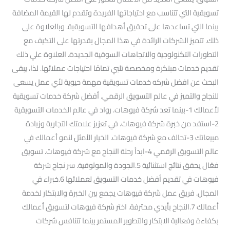
تسويقية التي تتناسب مع احتياجاتها الفريدة وتقدم لها القيمة المضافة
بينما التي تساعدها على تحقيق أهدافها التسويقية. وبالعلاوة على
ذلك. تتميز الشركات الرائدة في هذا المجال بقدرتها على التكيف مع
التطورات التكنولوجية والاتجاهات السوقية الجديدة. العلاوة علي ذلك
تقديم خدمات مبتكرة ومخصصة تلبي تمامًا احتياجات عملائها. لذا، يبقى
البحث عن افضل شركه خدمات تسويقية مهمة حيوية لأي عمل يسعى
للنجاح والتميز في عالم التسويق الرقمي. أفضل شركة خدمات تسويقية
لأعمالك 1-بينما تعد شركة فيوهات. رواد في عالم الخدمات التسويقية
2-استفد من خبرة شركة فيوهات. في تعزيز علامتك التجارية وزيادة
مبيعاتك 3-تحالف مع شركة فيوهات. الخيار الأمثل لنمو أعمالك في
عالم التسويق الرقمي 4-ابدأ رحلة النجاح مع شركة فيوهات. تسويق
فعّال يحقق نتائج استثنائية 5.الجودة والموثوقية. سر نجاح شركة
فيوهات في تقديم أفضل خدمات التسويق لعملائها 6.خبراء في
المجال. فريق عمل شركة فيوهات يجمع بين الخبرة والابتكار لخدمة
أعمالك 7.النجاح بأيدي محترفة. اختر شركة فيوهات لتسويق أعمالك
بكفاءة وفعالية الابتكار والتطوير المستمر بينما تتنافس شركات