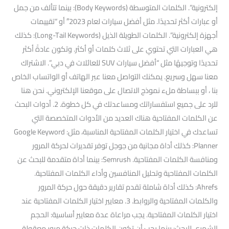
إلكترونية”. الكلمات المتوسطة (Body Keywords): بينما تتألف من جمل
أو عبارات أكثر تحديدًا. مثل أفضل سيارات لعام 2023″ أو “تقييمات
أجهزة إلكترونية”. الكلمات الطويلة الذيل (Long-Tail Keywords): كذلك
هي العبارات التي تحتوي على ثلاث كلمات أو أكثر. وتكون عادةً أكثر
تحديدًا وتوجيهًا مثل “أفضل سيارات SUV للعائلات في دبي”. الاشتراك
معنا سهل وسريع. يمكنك التواصل معنا عبر الهاتف أو الواتساب الخاص
بنا ، أو ببساطة ملء نموذج الاتصال على موقعنا الإلكتروني. نحن هنا
للرد على جميع استفساراتك ومساعدتك في كل خطوة. 2. أدوات البحث
عن الكلمات المفتاحية هناك العديد من الأدوات المتخصصة التي
تساعدك في اختيار الكلمات المفتاحية المناسبة، مثل: Google Keyword
Planner: كذلك أداة مجانية من جوجل توفر تقديرات لحركة المرور
ومنافسة الكلمات المفتاحية. Semrush: بينما أداة متقدمة للبحث عن
الكلمات المفتاحية وتحليل المنافسين وأداء الكلمات المفتاحية.
Ahrefs: كذلك أداة شاملة تقدم تقارير دقيقة حول حركة المرور
والكلمات المفتاحية والروابط. 3. معايير اختيار الكلمات المفتاحية عند
اختيار الكلمات المفتاحية. يجب مراعاة عدة معايير أساسية: الحجم
الشهري للبحث: بينما يجب أن تكون الكلمات ذات حركة مرور معقولة