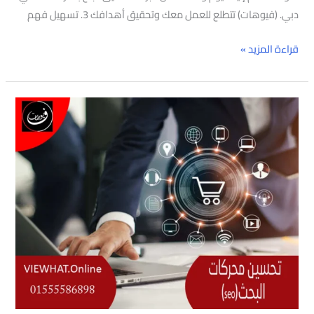
دبي. (فيوهات) تتطلع للعمل معك وتحقيق أهدافك 3. تسهيل فهم
قراءة المزيد »
تحسين
محركات
البحث(seo)