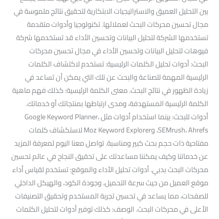
بين التحليل العميق والاستراتيجيات الابتكارية لتحقيق نتائج ملموسة في
مجال تحسين محركات البحث لعملائها. تكنولوجيا وأدوات متقدمة
تستخدمها الشركة لتحليل البيانات وتحسين الأداء قد تستخدمها شركة
فيوهات لتحليل البيانات وتحسين الأداء في مجال تحسين محركات
البحث: أدوات تحليل الكلمات الرئيسية: تستخدم لاكتشاف الكلمات
الرئيسية المهمة للصناعة والبحث عن تلك التي يمكن أن تساعد في
زيادة الظهور في نتائج البحث. معنى الكلمة الرئيسية: كذلك فهم ماهية
الكلمة الرئيسية المستهدفة، ومدى ارتباطها بمنتجاتك أو خدماتك.
أدوات للبحث: بينما استخدام أدوات مثل Google Keyword Planner،
SEMrush، Ahrefs، وMoz Keyword Explorer لاستكشاف كلمات
مفتاحية ذات حجم بحث كبير ومناسبة. تواصل معنا اليوم لمعرفة المزيد
عن خدماتنا وكيف يمكننا مساعدتك على تحقيق النجاح في عالم تحسين
محركات البحث بدبي. أدوات تحليل الأداء والموقع: تستخدم لقياس أداء
موقع العميل من حيث سرعة التحميل، وجودة الكود، والهيكل الداخلي
للصفحات، مما يساعد في تحسين تجربة المستخدم وتحقيق التصنيفات
الأعلى في محركات البحث. الوصف: كذلك توفير أدوات لتحليل الكلمات