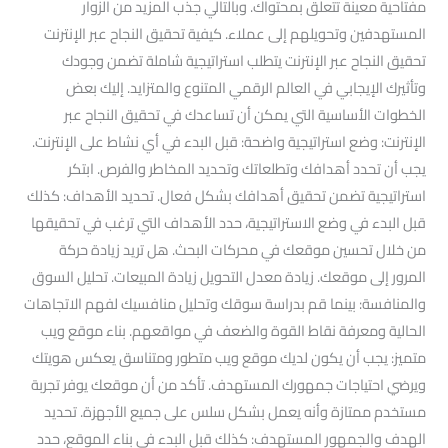
مفتاحية معينة تتعلق بمحتواك. وبالتالي جذب المزيد من الزوار
المستهدفين وتحويلهم إلى عملاء. كيفية تحقيق النجاح عبر الإنترنت
تحقيق النجاح عبر الإنترنت يتطلب استراتيجية شاملة تضمن وجودك
وتأثيرك الإيجابي في العالم الرقمي المتنوع والمتزايد. إليك بعض
الخطوات الأساسية التي يمكن أن تساعدك في تحقيق النجاح عبر
الإنترنت: وضع استراتيجية واضحة: قبل البدء في أي نشاط على الإنترنت.
يجب أن تحدد أهدافك وتطلعاتك وتحديد المخاطر والفرص. ابتكر
استراتيجية تضمن تحقيق أهدافك بشكل فعال. تحديد الأهداف: كذلك
قبل البدء في وضع الاستراتيجية، حدد الأهداف التي ترغب في تحقيقها
من خلال تحسين موقعك في محركات البحث. هل تريد زيادة حركة
المرور إلى موقعك. زيادة معدل التحويل زيادة المبيعات. تحليل السوق
والمنافسة: بينما قم بدراسة سوقك وتحليل منافسيك لفهم الاتجاهات
الحالية ومعرفة نقاط القوة والضعف في مواقعهم. بناء موقع ويب
متميز: يجب أن يكون لديك موقع ويب متطور ومتناسق يعكس هويتك
ويرضي احتياجات جمهورك المستهدف. تأكد من أن موقعك يوفر تجربة
مستخدم ممتازة وأنه يعمل بشكل سلس على جميع الأجهزة. تحديد
الهدف والجمهور المستهدف: كذلك قبل البدء في بناء الموقع، حدد