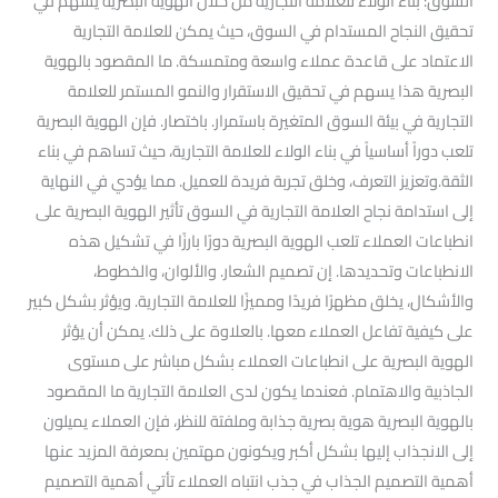
السوق: بناء الولاء للعلامة التجارية من خلال الهوية البصرية يسهم في
تحقيق النجاح المستدام في السوق، حيث يمكن للعلامة التجارية
الاعتماد على قاعدة عملاء واسعة ومتمسكة. ما المقصود بالهوية
البصرية هذا يسهم في تحقيق الاستقرار والنمو المستمر للعلامة
التجارية في بيئة السوق المتغيرة باستمرار. باختصار. فإن الهوية البصرية
تلعب دوراً أساسياً في بناء الولاء للعلامة التجارية، حيث تساهم في بناء
الثقة.وتعزيز التعرف، وخلق تجربة فريدة للعميل. مما يؤدي في النهاية
إلى استدامة نجاح العلامة التجارية في السوق تأثير الهوية البصرية على
انطباعات العملاء تلعب الهوية البصرية دورًا بارزًا في تشكيل هذه
الانطباعات وتحديدها. إن تصميم الشعار. والألوان، والخطوط،
والأشكال، يخلق مظهرًا فريدًا ومميزًا للعلامة التجارية. ويؤثر بشكل كبير
على كيفية تفاعل العملاء معها. بالعلاوة على ذلك. يمكن أن يؤثر
الهوية البصرية على انطباعات العملاء بشكل مباشر على مستوى
الجاذبية والاهتمام. فعندما يكون لدى العلامة التجارية ما المقصود
بالهوية البصرية هوية بصرية جذابة وملفتة للنظر، فإن العملاء يميلون
إلى الانجذاب إليها بشكل أكبر ويكونون مهتمين بمعرفة المزيد عنها
أهمية التصميم الجذاب في جذب انتباه العملاء تأتي أهمية التصميم