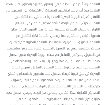
للعلامة. ينشأ لديهم ارتباط عاطفي وتعلق يجعلهم يفضلون اختيار هذه
العلامة مرة أخرى عند احتياجهم للمنتجات أو الخدمات التي تقدمها. بناء
الثقة والتعرف: الهوية البصرية تلعب دوراً هاماً في بناء الثقة لدى
العملاء، حيث يشعرون بالراحة والثقة عندما يتعرفون على الشعار،
الألوان، والأنماط المميزة للعلامة التجارية. هذا التعرف المرئي يخلق
شعوراً بالثبات والاستقرار، مما يزيد من احتمالية تكرار التفاعل مع
العلامة. التميز والاستمرارية: عندما تبني العلامة التجارية هوية بصرية
مميزة ومتميزة، يصبح من الأسهل للعملاء التمييز بينها وبين منافسيها
في السوق. ومع تكرار التفاعل مع هذه الهوية البصرية، يصبح العميل
متمسكاً بالعلامة التجارية، مما يؤدي إلى بناء الولاء والمحافظة على
العملاء على المدى الطويل. تجربة العميل والتفاعل: تسهم الهوية
البصرية في خلق تجربة فريدة للعميل، حيث يشعرون بالانسجام والتمتع
عند التفاعل مع العلامة التجارية،ما المقصود بالهوية البصرية سواء
كان ذلك عبر المواقع الإلكترونية، وسائل التواصل الاجتماعي. أو حتى
المعارض التجارية. هذا التفاعل الإيجابي يعزز الولاء ويجعل العميل يعود
مراراً وتكراراً للتفاعل مع العلامة التجارية. الاستدامة والنجاح في