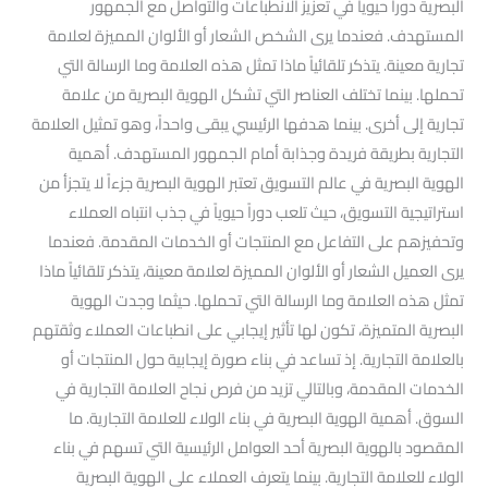
البصرية دوراً حيوياً في تعزيز الانطباعات والتواصل مع الجمهور
المستهدف. فعندما يرى الشخص الشعار أو الألوان المميزة لعلامة
تجارية معينة. يتذكر تلقائياً ماذا تمثل هذه العلامة وما الرسالة التي
تحملها. بينما تختلف العناصر التي تشكل الهوية البصرية من علامة
تجارية إلى أخرى. بينما هدفها الرئيسي يبقى واحداً، وهو تمثيل العلامة
التجارية بطريقة فريدة وجذابة أمام الجمهور المستهدف. أهمية
الهوية البصرية في عالم التسويق تعتبر الهوية البصرية جزءاً لا يتجزأ من
استراتيجية التسويق، حيث تلعب دوراً حيوياً في جذب انتباه العملاء
وتحفيزهم على التفاعل مع المنتجات أو الخدمات المقدمة. فعندما
يرى العميل الشعار أو الألوان المميزة لعلامة معينة، يتذكر تلقائياً ماذا
تمثل هذه العلامة وما الرسالة التي تحملها. حيثما وجدت الهوية
البصرية المتميزة، تكون لها تأثير إيجابي على انطباعات العملاء وثقتهم
بالعلامة التجارية. إذ تساعد في بناء صورة إيجابية حول المنتجات أو
الخدمات المقدمة، وبالتالي تزيد من فرص نجاح العلامة التجارية في
السوق. أهمية الهوية البصرية في بناء الولاء للعلامة التجارية. ما
المقصود بالهوية البصرية أحد العوامل الرئيسية التي تسهم في بناء
الولاء للعلامة التجارية. بينما يتعرف العملاء على الهوية البصرية