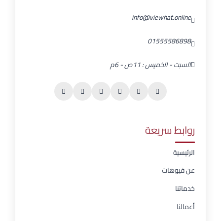
info@viewhat.online
01555586898
السبت - الخميس : 11ص - 6م
روابط سريعة
الرئيسية
عن فيوهات
خدماتنا
أعمالنا