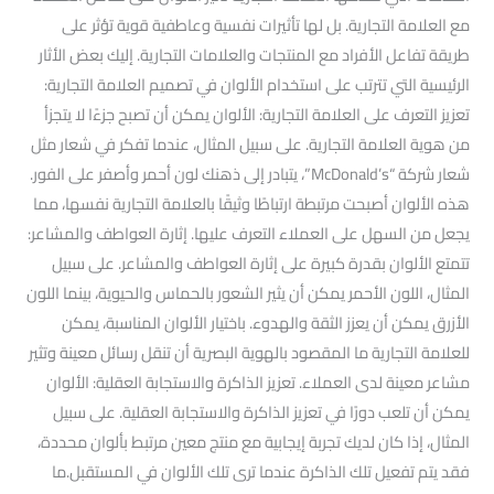
مع العلامة التجارية. بل لها تأثيرات نفسية وعاطفية قوية تؤثر على
طريقة تفاعل الأفراد مع المنتجات والعلامات التجارية. إليك بعض الأثار
الرئيسية التي تترتب على استخدام الألوان في تصميم العلامة التجارية:
تعزيز التعرف على العلامة التجارية: الألوان يمكن أن تصبح جزءًا لا يتجزأ
من هوية العلامة التجارية. على سبيل المثال، عندما تفكر في شعار مثل
شعار شركة “McDonald’s”، يتبادر إلى ذهنك لون أحمر وأصفر على الفور.
هذه الألوان أصبحت مرتبطة ارتباطًا وثيقًا بالعلامة التجارية نفسها، مما
يجعل من السهل على العملاء التعرف عليها. إثارة العواطف والمشاعر:
تتمتع الألوان بقدرة كبيرة على إثارة العواطف والمشاعر. على سبيل
المثال، اللون الأحمر يمكن أن يثير الشعور بالحماس والحيوية، بينما اللون
الأزرق يمكن أن يعزز الثقة والهدوء. باختيار الألوان المناسبة، يمكن
للعلامة التجارية ما المقصود بالهوية البصرية أن تنقل رسائل معينة وتثير
مشاعر معينة لدى العملاء. تعزيز الذاكرة والاستجابة العقلية: الألوان
يمكن أن تلعب دورًا في تعزيز الذاكرة والاستجابة العقلية. على سبيل
المثال، إذا كان لديك تجربة إيجابية مع منتج معين مرتبط بألوان محددة،
فقد يتم تفعيل تلك الذاكرة عندما ترى تلك الألوان في المستقبل.ما