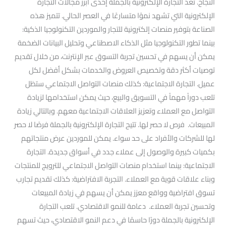
النجاح. تعد التجارة الإلكترونية بالجملة إحدى أبرز مجالات التجارة
الإلكترونية التي تشهد نموًا متسارعًا في العصر الحالي. تتميز هذه
الصناعة بتوفير منصات إلكترونية للتجار والموردين التكنولوجيا الذكية:
بينما تطور التكنولوجيا مثل الذكاء الاصطناعي وتحليل البيانات الضخمة
يمكن أن يسهم في تحسين تجربة التسوق عبر الإنترنت، من خلال تقديم
توصيات أكثر دقة وتخصيص العروض والخدمات بشكل أفضل لكل
عميل. التجارة الاجتماعية: كذلك منصات التواصل الاجتماعي ستظل
تلعب دوراً مهماً في التسويق والبيع، حيث يمكن استخدامها لزيادة
التواصل مع العملاء وتعزيز العلاقات الاجتماعية معهم. وبالتالي زيادة
المبيعات. فرص لا حصر لها. تتيح التجارة الإلكترونية بالجملة فرصًا لا حصر
لها للشركات والأفراد على حد سواء. يمكن للموردين عرض منتجاتهم
بكميات كبيرة والوصول إلى عملاء جدد في أسواق جديدة. التجارة
الاجتماعية: بينما استخدام منصات التواصل الاجتماعي للترويج للمنتجات
وبناء علاقات قوية مع العملاء. التجربة الافتراضية: كذلك تقديم تجارب
تسوق افتراضية وواقع معزز يمكن أن يسهم في زيادة المبيعات
وتحسين تجربة العملاء. دعامة للنمو الاقتصادي. تلعب التجارة
الإلكترونية بالجملة دورًا حاسمًا في دعم النمو الاقتصادي، حيث تسهم