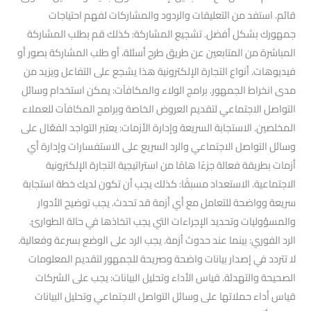
قائم. استفد من التعليقات والردود والمشاركات لفهم احتياجات
جمهورك بشكل أفضل. تشجيع المشاركة: كذلك قم بطلب المشاركة
المباشرة من المتابعين عن طريق طرح أسئلة، أو طلب المشاركة بصور أو
فيديوهات. أنواع التجارة الإلكترونية هذا يشجع على التفاعل ويزيد من
مدى انخراط الجمهور. برامج الولاء والمكافآت: يمكن استخدام وسائل
التواصل الاجتماعي لتقديم العروض الخاصة وبرامج المكافآت للعملاء
المخلصين. الاستجابة السريعة وإدارة الأزمات: يعتبر التواجد الفعّال على
وسائل التواصل الاجتماعي والرد السريع على الاستفسارات وإدارة أي
أزمات بطريقة فعالة جزءًا هامًا من استراتيجية التجارة الإلكترونية
الاجتماعية. الاستعداد مسبقًا: كذلك يجب أن تكون لديك خطة استجابة
سريعة وواضحة للتعامل مع أي أزمة قد تحدث. يجب توضيح الأدوار
والمسؤوليات وتحديد الإجراءات التي يجب اتخاذها في حالة الطوارئ.
الرد الفوري: بينما عند حدوث أزمة. يجب الرد على الوضع بسرعة وفعالية.
لا تتردد في إصدار بيانات واضحة وصريحة للجمهور لتقديم المعلومات
الصحيحة والتهدئة. قياس الأداء وتحليل البيانات: يجب على الشركات
قياس أداء حملاتها على وسائل التواصل الاجتماعي وتحليل البيانات