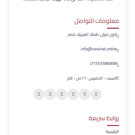
معلومات التواصل
تاون مول، طنطا، الغربية، مصر
info@viewhat.online
01555586898
السبت - الخميس : 11ص - 6م
روابط سريعة
الرئيسية