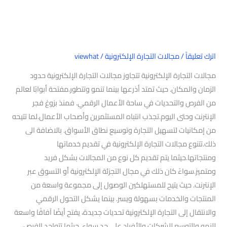
اترك تعليقاً
/
مجالات التجارة الإلكترونية
/
viewhat
مجالات التجارة الإلكترونية تتجاوز مجالات التجارة الإلكترونية حدود
الزمان والمكان. حيث تمتد أذرعها بينما تنمو وتتطور.مفتحة أبوابًا لعالم
من الفرص والتحديات في ساحة الأعمال الرقمي. فمنذ بزوغ فجر
الإنترنت وحتى اليوم.تجذب انتباه المستثمرين وأصحاب الأعمال.لما تتيحه
من إمكانيات لتسهيل التجارة وتوسيع نطاق الأسواق. بالاضافة الى
ذلك.تتنوع مجالات التجارة الإلكترونية في تقديم خدماتها
ومنتجاتها.حيثما يتم تقديم كل نوع من المجالات بشكل فريد
ومتميز.سواءً كان ذلك في مجال التجزئة الإلكترونية أو التسوق عبر
الإنترنت. حيث يتيح للمستهلكين الوصول إلى مجموعة واسعة من
المنتجات والخدمات بسهولة ويسر. بينما يشكل التحول الرقمي
والانتقال إلى التجارة الإلكترونية تحديات جديدة، يفتح أيضًا آفاقًا واسعة
للنمو والتوسع للشركات والأفراد على حد سواء. حيثما تتواجد الفرص،