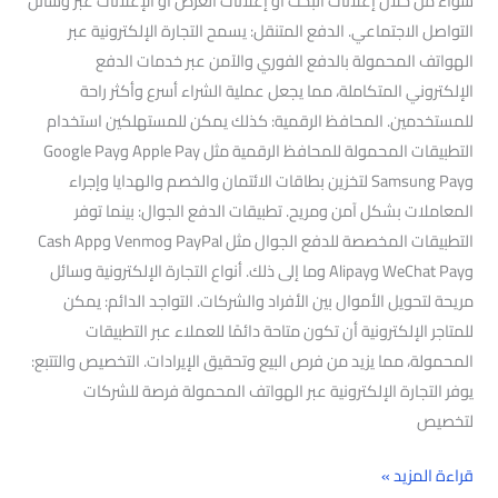
سواء من خلال إعلانات البحث أو إعلانات العرض أو الإعلانات عبر وسائل
التواصل الاجتماعي. الدفع المتنقل: يسمح التجارة الإلكترونية عبر
الهواتف المحمولة بالدفع الفوري والآمن عبر خدمات الدفع
الإلكتروني المتكاملة، مما يجعل عملية الشراء أسرع وأكثر راحة
للمستخدمين. المحافظ الرقمية: كذلك يمكن للمستهلكين استخدام
التطبيقات المحمولة للمحافظ الرقمية مثل Apple Pay وGoogle Pay
وSamsung Pay لتخزين بطاقات الائتمان والخصم والهدايا وإجراء
المعاملات بشكل آمن ومريح. تطبيقات الدفع الجوال: بينما توفر
التطبيقات المخصصة للدفع الجوال مثل PayPal وVenmo وCash App
وWeChat Pay وAlipay وما إلى ذلك. أنواع التجارة الإلكترونية وسائل
مريحة لتحويل الأموال بين الأفراد والشركات. التواجد الدائم: يمكن
للمتاجر الإلكترونية أن تكون متاحة دائمًا للعملاء عبر التطبيقات
المحمولة، مما يزيد من فرص البيع وتحقيق الإيرادات. التخصيص والتتبع:
يوفر التجارة الإلكترونية عبر الهواتف المحمولة فرصة للشركات
لتخصيص
قراءة المزيد »