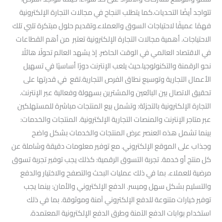
تتواجد أيضًا التحديات.كما يتطلب النجاح في مجالات التجارة الإلكترونية
فهمًا عميقًا لاحتياجات السوق والعملاء.وتقديم حلول مبتكرة تلبي تلك
الاحتياجات. أهمية مجالات التجارة الإلكترونية تعتبر من أهم القطاعات
في الاقتصاد العالمي في الوقت الحاضر. إذ يشهد العالم تحولًا هائلًا
نحو الرقمنة والتكنولوجيا.حيث يلعب الإنترنت دورًا أساسيًا في تسهيل
الأعمال التجارية وتوسيع نطاق الفرص التجارية.تقع في قدرتها على
تحقيق الاتصال بين البائعين والمشترين بسهولة وفعالية عبر الإنترنت.
التجارة الإلكترونية بالتجزئة: وتشمل بيع المنتجات مباشرة للمستهلكين
عبر متاجر الإنترنت والمنصات التجارية الإلكترونية. المنتجات والخدمات:
بينما تشمل هذه العنصر عرض المنتجات والخدمات بشكل واضح
وجذاب على الموقع الإلكتروني. مع توفير معلومات دقيقة وشاملة عن
كل منتج أو خدمة. تجربة التسوق الرقمية: كذلك يجب توفير تجربة تسوق
مرضية للعملاء. بما في ذلك عمليات البحث والتصفح والاختيار والدفع
والتسليم بشكل سهل وميسر. الدفع الإلكتروني والأمان: بينما يجب
توفير خيارات متنوعة للدفع الإلكتروني آمنة وموثوقة. بما في ذلك
استخدام بوابات الدفع الآمنة وطرق الدفع الإلكترونية المعتمدة.