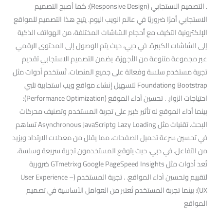
. التصميم الاستجابي (Responsive Design): كما أصبح التصميم
الاستجابي أمرًا ضروريًا في عالم الويب اليوم. يتيح هذا التصميم للمواقع
الإلكترونية التكيف مع أحجام الشاشات المختلفة، من الهواتف الذكية
إلى الشاشات الكبيرة. في دبي، حيث يتم الوصول إلى المحتوى الرقمي
عبر مجموعة متنوعة من الأجهزة، يضمن التصميم الاستجابي تقديم
تجربة مستخدم سلسة وفعالة على جميع المنصات. تُستخدم أدوات مثل
Bootstrap وFoundation لتسهيل إنشاء مواقع ويب استجابية تلبي
احتياجات الزوار. . تحسين أداء الموقع (Performance Optimization):
بينما أداء الموقع له تأثير كبير على تجربة المستخدم وتصنيف محركات
البحث. تقنيات مثل Lazy Loading وAsynchronous JavaScript تساهم
في تحسين سرعة تحميل الصفحات، مما يقلل من معدلات الارتداد ويزيد
من التفاعل. في دبي، حيث يتوقع المستخدمون تجربة سريعة وسلسة،
تُعد أدوات مثل Google PageSpeed Insights وGTmetrix ضرورية
لتقييم وتحسين أداء المواقع. . تجربة المستخدم (User Experience –
UX): بينما تجربة المستخدم تُعتبر من العوامل الأساسية في تصميم
المواقع