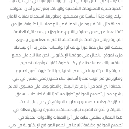
الإنترنت، يصبح الأمان الرقمي من الأولويات الرئيسية. في دبي، حيث تزداد
أهمية حماية المعلومات الشخصية والبيانات، يُعتبر تعزيز أمان المواقع
الإلكترونية جزءًا أساسيًا من تصميمها وتطويرها. استخدام تقنيات الأمان
الحديثة مثل التشفير وحلول الحماية من الهجمات الإلكترونية يعزز من
ثقة العملاء ويضمن حماية بياناتهم، مما يعزز من مصداقية العلامة
التجارية ويقلل من المخاطر المحتملة. الاشتراك معنا سهل وسريع.
يمكنك التواصل معنا عبر الهاتف أو الواتساب الخاص بنا ، أو ببساطة
ملء نموذج الاتصال على موقعنا الإلكتروني. نحن هنا للرد على جميع
استفساراتك ومساعدتك في كل خطوة. تقنيات وأدوات تصميم
المواقع الحديثة بينما في عصر التكنولوجيا المتطورة، أصبح تصميم
وتطوير مواقع الويب عنصرًا أساسيًا لبناء حضور رقمي متميز. في دبي،
المدينة التي تُعد من أبرز مراكز الابتكار والتكنولوجيا على مستوى العالم،
يشهد مجال تصميم المواقع تطورًا مستمرًا لتلبية احتياجات السوق
المتزايدة. يعتمد مصممو ومطورو المواقع في دبي على أحدث
التقنيات والأدوات لتقديم تجارب مستخدم متميزة وحلول فعالة. في
هذا المقال، سنلقي نظرة على أبرز التقنيات والأدوات الحديثة في
تصميم المواقع وكيفية تأثيرها في تطوير المواقع الإلكترونية في دبي.