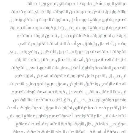
مواقع الويب بشكل ملحوظ. المدينة التي تجمع بين الحداثة
والتكنولوجيا، تحتضن مجموعة من الشركات الرائدة التي تقدم خدمات
تصميم وتطوير مواقع الويب بأعلى مستويات الجودة والابتكار. بينما إن
تصميم وتطوير مواقع الويب في دبي يتجاوز كونه مجرد مسألة جمالية،
إذ يتطلب استراتيجيات متكاملة تهدف إلى تحسين تجربة المستخدم
وضمان أداء عالٍ وتوافق مع أحدث الاتجاهات التكنولوجية. تلعب
الشركات المتخصصة دورًا حيويًا في تحويل الأفكار إلى واقع رقمي يلبي
احتياجات العملاء ويحقق أهداف الأعمال. من خلال اعتماد تقنيات
التصميم المتقدمة وتطبيق أفضل ممارسات التطوير، تسعى الشركات
في دبي إلى تقديم حلول تكنولوجية مبتكرة تساهم في تعزيز حضور
العملاء الرقمي وتحقيق النجاح في سوق سريع النمو وملئ بالتحديات.
في هذا المقال، سنلقي الضوء على كيفية مساهمة شركات تصميم
وتطوير مواقع الويب في دبي في خلق تجارب مستخدم استثنائية، من
خلال تقديم خدمات مبتكرة تلبي احتياجات السوق الحديث وتواكب أحدث
الاتجاهات في عالم التكنولوجيا. أهمية تصميم وتطوير مواقع الويب في
سوق دبي حيثما في ظل الثورة الرقمية المتسارعة، أصبحت مواقع
الويب ركيزة أساسية في استراتيجيات النجاح التجارية، خاصة في مدينة