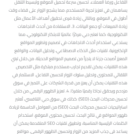
التفاعل ورضا العملاء. تحسين سرعة تحميل الموقع وتبسيط التنقل
يساهمان في تعزيز تجربة المستخدم، مما يشجع الزوار على قضاء وقت
أطول في الموقع، وبالتالي زيادة فرص تحقيق أهداف الأعمال مثل
زيادة المبيعات أو جمع البيانات. 3. الاستفادة من أحدث الاتجاهات
التكنولوجية: كما تعتبر دبي مركزًا عالميًا للابتكار التكنولوجي، مما
يستدعي استخدام أحدث الاتجاهات في تصميم وتطوير المواقع
الإلكترونية. تقنيات مثل الذكاء الاصطناعي، وتحليل البيانات، والواقع
المعزز أصبحت جزءًا لا يتجزأ من تصميم المواقع الحديثة. من خلال تبني
هذه التقنيات، يمكن تقديم تجارب مستخدم مبتكرة مثل التخصيص
التلقائي للمحتوى وتحليل سلوك الزوار لتحسين التفاعل. الاستثمار في
هذه التقنيات يمكن أن يعزز من قدرة الشركات على التميز في سوق
مزدحم ويحقق نجاحًا رقميًا متفردًا. 4. تعزيز الظهور الرقمي من خلال
تحسين محركات البحث (SEO): كذلك في سوق دبي التنافسي، تُعتبر
استراتيجيات تحسين محركات البحث (SEO) من العوامل الحاسمة لزيادة
ظهور المواقع في نتائج البحث. تحسين محتوى الموقع، استخدام
الكلمات الرئيسية المناسبة، وتطبيق تقنيات SEO المتقدمة يمكن أن
يساعد في جذب المزيد من الزوار وتحسين الظهور الرقمي. مواقع