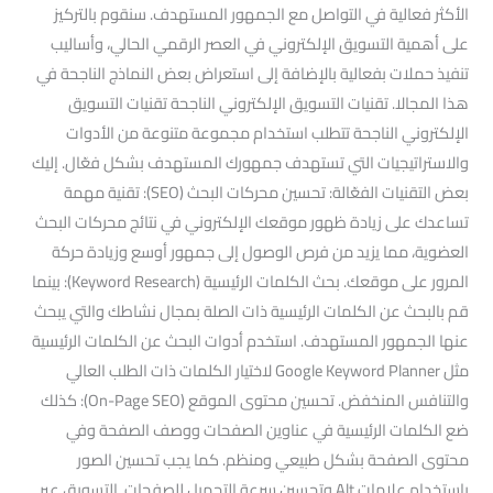
الأكثر فعالية في التواصل مع الجمهور المستهدف. سنقوم بالتركيز
على أهمية التسويق الإلكتروني في العصر الرقمي الحالي، وأساليب
تنفيذ حملات بفعالية بالإضافة إلى استعراض بعض النماذج الناجحة في
هذا المجالا. تقنيات التسويق الإلكتروني الناجحة تقنيات التسويق
الإلكتروني الناجحة تتطلب استخدام مجموعة متنوعة من الأدوات
والاستراتيجيات التي تستهدف جمهورك المستهدف بشكل فعّال. إليك
بعض التقنيات الفعّالة: تحسين محركات البحث (SEO): تقنية مهمة
تساعدك على زيادة ظهور موقعك الإلكتروني في نتائج محركات البحث
العضوية، مما يزيد من فرص الوصول إلى جمهور أوسع وزيادة حركة
المرور على موقعك. بحث الكلمات الرئيسية (Keyword Research): بينما
قم بالبحث عن الكلمات الرئيسية ذات الصلة بمجال نشاطك والتي يبحث
عنها الجمهور المستهدف. استخدم أدوات البحث عن الكلمات الرئيسية
مثل Google Keyword Planner لاختيار الكلمات ذات الطلب العالي
والتنافس المنخفض. تحسين محتوى الموقع (On-Page SEO): كذلك
ضع الكلمات الرئيسية في عناوين الصفحات ووصف الصفحة وفي
محتوى الصفحة بشكل طبيعي ومنظم. كما يجب تحسين الصور
باستخدام علامات Alt وتحسين سرعة التحميل للصفحات. التسويق عبر