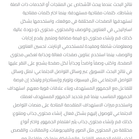
نتائج البحث عندما يبحث الأشخاص عن المنتجات أو الخدمات ذات الصلة
بنشاطك. كلمات مفتاحية مستهدفة: بينما اختر كلمات مفتاحية
تستهدفها الصفحات المختلفة في موقعك. واستخدمها بشكل
استراتيجي في العناوين والوصف والمحتوى. محتوى ذو جودة عالية:
كذلك قم بإنشاء محتوى ذو قيمة مضافة ومتميز. يقدم إجابات
ومعلومات شاملة ومفيدة لمستخدمي الإنترنت. تحسين العناوين
والوصف: بينما استخدم عناوين صفحات فعالة وجذابة تعكس محتوى
الصفحة. واكتب وصفاً واضحاً وجذاباً لكل صفحة يشجع على النقر عليها
في نتائج البحث. التسويق عبر وسائل التواصل الاجتماعي: تمثل وسائل
التواصل الاجتماعي مثل فيسبوك وتويتر وإنستاجرام ولينكد إن فرصة
للتفاعل مع الجمهور المستهدف وبناء علاقات قوية معهم. استهداف
الجمهور المناسب: بينما قم بتحديد الجمهور المستهدف لعملك
واستخدم ميزات الاستهداف المتقدمة المتاحة على منصات التواصل
الاجتماعي للوصول إليهم بشكل فعال. إنشاء محتوى جذاب ومتنوع:
كذلك قم بإنشاء محتوى جذاب يثير اهتمام الجمهور، واختر أنواع
مختلفة من المحتوى مثل الصور، والفيديوهات، والمقالات. والقصص
لجذب انتباه الجمهور. التفاعل والمشاركة: بينما كن متفاعلاً مع