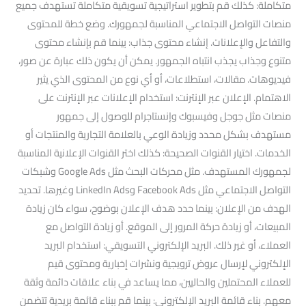
متكاملة: كذلك قم بتطوير استراتيجية تسويقية متكاملة تستهدف جميع
منصات التواصل الاجتماعي المناسبة لجمهورك. وضع خطة للمحتوى
والتفاعل والإعلانات. إنشاء محتوى جذاب: بينما قم بإنشاء محتوى
متنوع وجذاب يجذب انتباه الجمهور. يمكن أن يكون ذلك عبارة عن صور،
فيديوهات. مقالات، استطلاعات، أو أي نوع من المحتوى الذي يثير
الاهتمام. الإعلان عبر الإنترنت: استخدام الإعلانات عبر الإنترنت على
منصات مثل جوجل وفيسبوك وإنستاجرام للوصول إلى جمهور
مستهدف بشكل محدد وزيادة الوعي بالعلامة التجارية والمنتجات أو
الخدمات. اختيار القنوات الصحيحة: كذلك اختر القنوات الإعلانية المناسبة
لجمهورك المستهدف. مثل محركات البحث مثل Google Ads وشبكات
التواصل الاجتماعي مثل Facebook Ads وLinkedIn Ads وغيرها. تحديد
الهدف من الإعلان: بينما حدد هدف الإعلان بوضوح، سواء كان زيادة
المبيعات، أو زيادة حركة المرور إلى الموقع. أو زيادة التواصل مع
العملاء، أو غير ذلك. البريد الإلكتروني التسويقي: استخدام البريد
الإلكتروني لإرسال عروض ترويجية ونشرات إخبارية ومحتوى قيم
للعملاء المحتملين والحاليين، مما يساعد في بناء علاقات دائمة وثقة
معهم. بناء قائمة البريد الإلكتروني: بينما قم ببناء قائمة بريدية تتضمن