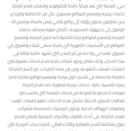
دبي، المدينة التي تعد مركزاً عالمياً للتكنولوجيا والابتكار، تقدم شركتنا
خدمات برمجة وتصميم المواقع بمستوى عالٍ من الاحترافية والإبداع.
نحن ملتزمون بتحويل رؤيتك إلى واقع رقمي ينبض بالحياة، ويضمن لك
الوصول إلى جمهورك المستهدف بأفضل صورة ممكنة. خدمات
البرمجة وتصميم المواقع مزايا تنافسية كما تصبح البرمجة وتصميم
المواقع من الأساسيات الضرورية لأي شركة تسعى للبقاء والتفوق في
السوق. تعتبر دبي واحدة من أبرز المدن التي تشهد طفرة هائلة في
هذا المجال، وذلك بفضل وجود شركات رائدة تقدم خدمات متميزة تلبي
احتياجات العملاء المتنوعة. ومن بين هذه الشركات، تبرز [اسم الشركة]
كشركة متخصصة في تقديم حلول برمجة وتصميم مواقع مبتكرة تتميز
بمزايا تنافسية عالية. .خدمات برمجة متطورة: كما تقدم [شركة
فيوهات] مجموعة متنوعة من خدمات البرمجة التي تتناسب مع
متطلبات السوق الحديثة. تشمل هذه الخدمات تطوير تطبيقات الويب،
وتطبيقات الهواتف الذكية، وحلول البرمجيات المخصصة للشركات.
تعتمد الشركة على أحدث التقنيات والأدوات البرمجية لضمان تقديم
حلول متكاملة تتسم بالفعالية والأداء العالي. تتميز خدمات البرمجة التي