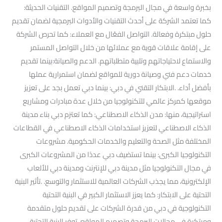
بخبرة واسعة في مجال البرمجة وتصميم المواقع. التقنيات الحديثة:
كما تعتمد الشركة على أحدث التقنيات والأدوات البرمجية لضمان تقديم
حلول مبتكرة وفعالة. التواصل الفعّال مع العملاء: كما تحرص الشركة
على إقامة علاقات قوية مع عملائها من خلال التواصل المستمر
والاستماع لاحتياجاتهم وتلبية متطلباتهم. الدعم والصيانة:بينما تقديم
خدمات دعم فني وصيانة دورية للمواقع لضمان استمرارية عملها
بأفضل أداء. .الابتكار التقني في دبي: بينما دبي تعمل بجد على تعزيز
موقعها كمركز عالمي للتكنولوجيا من خلال عدة مبادرات ومشاريع
استراتيجية، منها: مدن الذكاء الاصطناعي: كما تعتزم دبي بناء مدينة
الذكاء الاصطناعي لتعزيز استخدامات الذكاء الاصطناعي في القطاعات
المختلفة مثل الصحة والتعليم والخدمات الحكومية. مشروعات
التكنولوجيا الكبرى: بينما تستضيف دبي عددًا من المشروعات الكبرى
في مجال التكنولوجيا مثل مدينة دبي للإنترنت ومدينة دبي للألعاب
الإلكترونية، مما يجذب الشركات العالمية للاستثمار والتوسع. .تأثير البنية
التحتية على الابتكار: كما يعزز الاستثمار الكبير في البنية التحتية
التكنولوجية في دبي من قدرة الشركات على تقديم حلول متقدمة
ومبتكرة في مجالات البرمجة وتصميم المواقع. توفر البنية التحتية