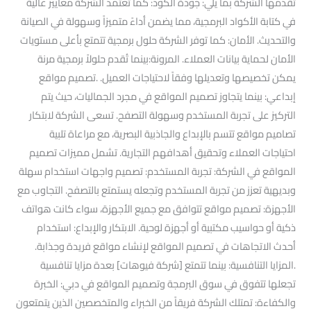
تقدمها الشركة بما يلي: جودة الكود: كما تعتمد الشركة معايير عالية
في كتابة الأكواد البرمجية، مما يضمن أداءً متميزاً وسهولة في الصيانة
والتحديث. الأمان: كما توفر الشركة حلول برمجية تتمتع بأعلى مستويات
الأمان لحماية بيانات العملاء. المرونة:بينما تُقدم حلولاً برمجية مرنة
يمكن تخصيصها وتعديلها وفقاً لاحتياجات العميل. .تصميم مواقع
إبداعي: بينما يتجاوز تصميم المواقع في مجرد الجماليات، حيث يتم
التركيز على تجربة المستخدم وسهولة التصفح. تسعى الشركة لابتكار
تصاميم مواقع تتسم بالإبداع والجاذبية البصرية، مع مراعاة تلبية
احتياجات العملاء وتحقيق أهدافهم التجارية. تشمل مميزات تصميم
المواقع في الشركة: تجربة المستخدم: تصميم واجهات استخدام سهلة
وبديهية تعزز من تجربة المستخدم وتجعله يستمتع بالتصفح. التجاوب مع
الأجهزة: تصميم مواقع تتوافق مع جميع الأجهزة، سواء كانت هواتف
ذكية أو حواسيب مكتبية أو أجهزة لوحية. الابتكار والإبداع: استخدام
أحدث الاتجاهات في تصميم المواقع لإنشاء مواقع فريدة وجذابة.
.المزايا التنافسية: بينما تتمتع [شركة فيوهات] بعدة مزايا تنافسية
تجعلها تتفوق في سوق البرمجة وتصميم المواقع في دبي: الخبرة
والكفاءة: تمتلك الشركة فريقاً من الخبراء والمتخصصين الذين يتمتعون