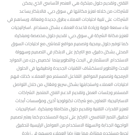
التقني وتقديم حلول مبتكرة هي العنصر الأساسي الذي يمكن
للشركات من خلاله تعزيز مكانتها في سوق دبي. فالابتكار يساعد
الشركات على تلبية احتياجات العملاء بطرق جديدة وفعالة، ويساهم في
بناء سمعة قوية وزيادة قاعدة العملاء بشكل مستدام. .استراتيجيات
لتعزيز مكانة الشركة في سوق دبي: تقديم حلول مخصصة ومبتكرة:
كما توفير حلول برمجية وتصميم مواقع تتماشى مع احتياجات السوق
المحلي بشكل دقيق، مع التركيز على الابتكار في التصميم وسهولة
الاستخدام. الاستثمار في البحث والتطوير:بينما تخصيص جزء من الموارد
للبحث والتطوير لاستكشاف التقنيات الجديدة وتطبيقها في الحلول
البرمجية وتصميم المواقع. التفاعل المستمر مع العملاء: كذلك فهم
احتياجات العملاء واستجابتها بشكل سريع وفعّال، من خلال التواصل
المستمر وجلسات العمل وتقديم الدعم الفني المتميز. الشراكات
الاستراتيجية: التعاون مع شركات تكنولوجيا أخرى ومؤسسات أبحاث
لتعزيز القدرات التقنية وتقديم حلول متكاملة ومبتكرة. .استراتيجيات
تحقيق التميز التنافسي: التركيز على تجربة المستخدم:كما يعتبر تصميم
الواجهة الجذابة والسهلة الاستخدام من العوامل الرئيسية لتحقيق
تجربة مستخدم ممتازة، مما يعزز رضا العملاء ويسهم في زيادة