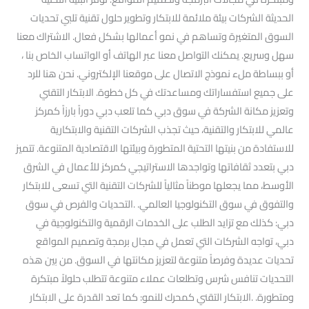
الحديثة الشركات بيئة ملائمة للابتكار وتطوير حلول تقنية تلبي تحديات
السوق المتغيرة وتساهم في نمو أعمالها بشكل فعال. الاشتراك معنا
سهل وسريع. يمكنك التواصل معنا عبر الهاتف أو الواتساب الخاص بنا ،
أو ببساطة ملء نموذج الاتصال على موقعنا الإلكتروني. نحن هنا للرد
على جميع استفساراتك ومساعدتك في كل خطوة. الابتكار التقني
وتعزيز مكانة الشركة في سوق دبي كما تلعب دبي دوراً بارزاً كمركز
عالمي للابتكار والتقنية، حيث تجذب الشركات التقنية والابتكارية
للاستفادة من بنيتها التحتية المتطورة وبيئتها الاقتصادية المتنوعة. تتميز
دبي بتعدد ثقافاتها وتواجدها الاستراتيجي كمركز للأعمال في الشرق
الأوسط، مما يجعلها موطناً مثالياً للشركات التقنية التي تسعى للابتكار
والتفوق في سوق التكنولوجيا العالمي. .التحديات والفرص في سوق
دبي: كذلك مع تزايد الطلب على الخدمات الرقمية والتكنولوجية في
دبي، تواجه الشركات التي تعمل في مجال برمجة وتصميم المواقع
تحديات عديدة وفرصاً متنوعة لتعزيز مكانتها في السوق. من بين هذه
التحديات تنافس شرس وتطلعات عملاء متنوعة تتطلب حلولاً مبتكرة
ومتطورة. .الابتكار التقني كمحرك للنمو: كما تعد القدرة على الابتكار