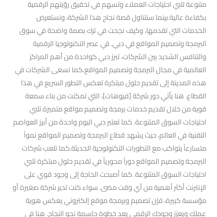
متنوعة تلبي احتياجات العملاء وتسهم في تحقيق رؤيتهم الرقمية
بكفاءة عالية.بينما سنتناول قصة نجاح هذا الشركة، ونستعرض
الخدمات التي تقدمها، وكيف نجحت في ترك بصمة واضحة في سوق
البرمجة وتصميم المواقع في دبي. في عصر التكنولوجيا الرقمية
والتنافس الشديد بين الشركات، تبرز دبي كواحدة من أهم المراكز
العالمية في مجال البرمجة وتصميم المواقع.كما تسعى الشركات في
هذه المدينة إلى تقديم حلول مبتكرة تعكس التطور السريع في هذا
القطاع. هنا يأتي دور شركة [فيوهات]، التي تمكنت من بناء سمعة
قوية من خلال تقديم خدمات برمجة وتصميم مواقع متميزة تلبي
احتياجات السوق المتنوعة. كما تعتبر دبي اليوم واحدة من أبرز العواصم
التقنية في العالم، حيث يشهد قطاع البرمجة وتصميم المواقع نمواً
متسارعاً يتواكب مع التطورات التكنولوجية الحديثة.كما تلعب شركات
البرمجة وتصميم المواقع دوراً محورياً في تقديم حلول مبتكرة تلبي
احتياجات السوق المتنوعة. كما أصبحت الحاجة إلى وجود قوي على
الإنترنت أكثر أهمية من أي وقت مضى. سواء كنت تدير شركة صغيرة أو
مؤسسة كبيرة، فإن تصميم وبرمجة موقع إلكتروني يعكس هوية
عملك ويعزز وجودك الرقمي يعد خطوة حاسمة نحو النجاح. هنا في