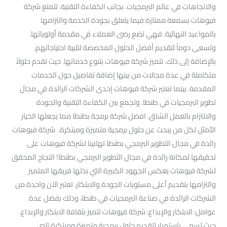
والاتجاهات في عالم البرمجيات. بجانب الكفاءة التقنية. تتمتع شركة
فيوهات بسمعة ممتازة فيما يتعلق بجودة الخدمة والتزامها
بالمواعيد النهائية. فهي تضع رضى العملاء في مقدمة أولوياتها.
وتسعى دوماً لتقديم أفضل الحلول المخصصة لتلبية احتياجاتهم.
بالإضافة إلى ذلك. تتميز شركة فيوهات بتنوع خدماتها. حيث تقدم حلولاً
متكاملة في عدة مجالات من بينها إضافة تفاصيل حول الخدمات
المقدمة. بينما تعتبر شركة فيوهات إحدى الشركات الرائدة في مجال
تطوير البرمجيات في طنطا. وتجمع بين الكفاءة التقنية والجودة
والالتزام بالعمل الشاق. افضل شركة برمجة بطنطا مما يجعلها الخيار
الأمثل لكل من يبحث عن حلول برمجية متميزة ومبتكرة. شركة فيوهات
رائدة في مجال التطوير البرمجي بطنطا تهانينا لشركة فيوهات على
تحقيقها لمكانة رائدة في مجال التطوير البرمجي بطنطا! النجاح المحقق
لشركة فيوهات يعكس الجهود الكبيرة التي بذلها فريقها المتميز
والتزامها بتقديم أعلى مستويات الجودة والابتكار. تعتبر الآن واحدة من
الشركات الرائدة في صناعة البرمجيات في طنطا، وذلك بفضل عدة
عوامل: الابتكار والإبداع: شركة فيوهات تتميز بثقافة الابتكار والإبداع.
حيث تسعى باستمرار لتقديم حلول برمجية متميزة ومبتكرة تلبي