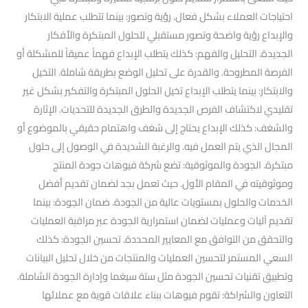
احتياجات العملاء بشكل فعال. رؤية وتصور: بينما تتطلب عملية الابتكار
والإبداع رؤية واضحة وتصور مستقبلي للحلول المبتكرة والأفكار
الجديدة. التحليل والفهم: كذلك يتطلب الإبداع فهماً عميقاً للمشكلة أو
الفرصة المطروحة. والقدرة على تحليل الوضع بطريقة شاملة. التخيل
والابتكار: بينما يتطلب الإبداع تخيل الحلول المبتكرة والتفكير بشكل غير
تقليدي لاكتشاف الفرص الجديدة والطرق الجديدة للتحديات. الإثارة
والشغف: كذلك الإبداع يحتاج إلى شغف واهتمام حقيقي بالموضوع أو
المجال الذي يتم العمل فيه. والرغبة الشديدة في الوصول إلى حلول
مبتكرة. الجودة والموثوقية: تضع شركة فيوهات جودة المنتج
وموثوقيته في المقام الأول. حيث تعمل بجد لضمان تقديم أفضل
الخدمات والحلول بمستويات عالية من الجودة. ضمان الجودة: بينما
تقديم آليات وعمليات لضمان استمرارية الجودة عبر مراقبة العمليات
والتحقق من التوافق مع المعايير المحددة. تحسين الجودة: كذلك
السعي المستمر لتحسين العمليات والمنتجات من خلال تحليل البيانات
وتطبيق تقنيات تحسين الجودة مثل ستة سيغما وإدارة الجودة الشاملة.
التعاون والشراكة: تقوم فيوهات ببناء علاقات قوية مع عملائها