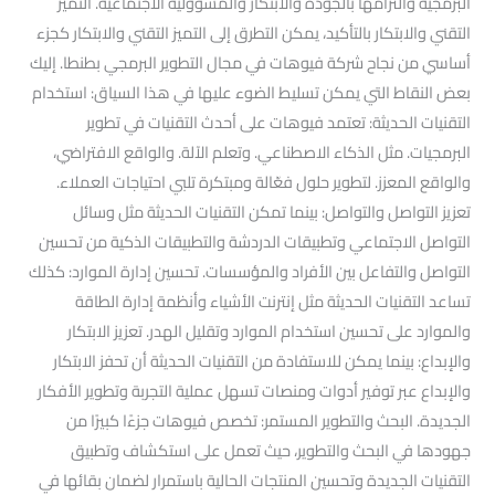
البرمجية والتزامها بالجودة والابتكار والمسؤولية الاجتماعية. التميز
التقني والابتكار بالتأكيد، يمكن التطرق إلى التميز التقني والابتكار كجزء
أساسي من نجاح شركة فيوهات في مجال التطوير البرمجي بطنطا. إليك
بعض النقاط التي يمكن تسليط الضوء عليها في هذا السياق: استخدام
التقنيات الحديثة: تعتمد فيوهات على أحدث التقنيات في تطوير
البرمجيات. مثل الذكاء الاصطناعي. وتعلم الآلة. والواقع الافتراضي،
والواقع المعزز. لتطوير حلول فعّالة ومبتكرة تلبي احتياجات العملاء.
تعزيز التواصل والتواصل: بينما تمكن التقنيات الحديثة مثل وسائل
التواصل الاجتماعي وتطبيقات الدردشة والتطبيقات الذكية من تحسين
التواصل والتفاعل بين الأفراد والمؤسسات. تحسين إدارة الموارد: كذلك
تساعد التقنيات الحديثة مثل إنترنت الأشياء وأنظمة إدارة الطاقة
والموارد على تحسين استخدام الموارد وتقليل الهدر. تعزيز الابتكار
والإبداع: بينما يمكن للاستفادة من التقنيات الحديثة أن تحفز الابتكار
والإبداع عبر توفير أدوات ومنصات تسهل عملية التجربة وتطوير الأفكار
الجديدة. البحث والتطوير المستمر: تخصص فيوهات جزءًا كبيرًا من
جهودها في البحث والتطوير، حيث تعمل على استكشاف وتطبيق
التقنيات الجديدة وتحسين المنتجات الحالية باستمرار لضمان بقائها في