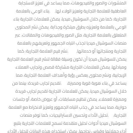
المنشورات والصور والفيديوهات، مما يساعد في تعزيز الاستجابة
العاطفية للعلامة التجارية وتعزيز الولاء لها. .بناء الوعي بالعلامة
التجارية: كما من خلال السوشيال ميديا، يمكن للعلامات التجارية بناء
الوعي بالعلامة وتعزيزه بطرق مبتكرة وجذابة. يمكن نشر المحتوى
المتعلق بالعلامة التجارية، مثل الصور والفيديوهات والمقالات، عبر
منصات السوشيال ميديا لجذب انتباه الجمهور وتعريفهم بالعلامة
التجارية ومنتجاتها أو خدماتها. .نشر قيم العلامة التجارية: كما
يمكن للسوشيال ميديا أن تكون وسيلة فعّالة لنشر قيم العلامة التجارية
ومبادئها. يمكن للعلامات التجارية مشاركة قصص وتجارب العملاء
الإيجابية، ونشر محتوى يعكس رؤية وأهداف العلامة التجارية، مما
يساعد في بناء هوية قوية ومميزة. .تقديم تجارب فريدة: بينما من
خلال السوشيال ميديا، يمكن للعلامات التجارية تقديم تجارب فريدة
ومميزة للعملاء. يمكن تنظيم مسابقات، أو عروض خاصة، أو جلسات
حوارية، مما يساعد في جذب انتباه الجمهور وتعزيز الانخراط مع العلامة
التجارية. .تحليل الأداء وتحسين الاستراتيجيات: كما توفر منصات
السوشيال ميديا أدوات تحليل متقدمة تسمح للعلامات التجارية بتتبع
أداء حملاتها وقياس نجاحها. يمكن استخدام هذه البيانات لتحليل الأداء