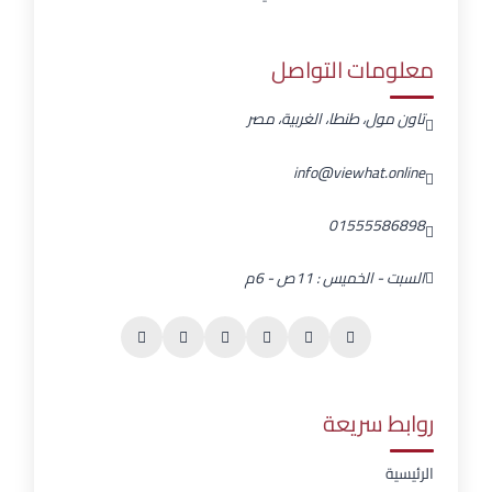
معلومات التواصل
تاون مول، طنطا، الغربية، مصر
info@viewhat.online
01555586898
السبت - الخميس : 11ص - 6م
روابط سريعة
الرئيسية