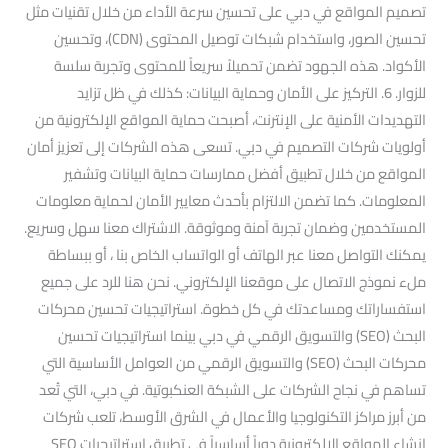
تصميم المواقع في دبي على تحسين سرعة الأداء من خلال تقنيات مثل
تحسين الصور، واستخدام شبكات توصيل المحتوى (CDN)، وتحسين
الأكواد. هذه الجهود تضمن تحميلاً سريعاً للمحتوى وتجربة سلسة
للزوار. 6. التركيز على الأمان وحماية البيانات: كذلك في ظل تزايد
التهديدات الأمنية على الإنترنت، أصبحت حماية المواقع الإلكترونية من
أولويات شركات التصميم في دبي. تسعى هذه الشركات إلى تعزيز أمان
المواقع من خلال تطبيق أفضل ممارسات حماية البيانات وتشفير
المعلومات. كما تضمن الالتزام بأحدث معايير الأمان لحماية معلومات
المستخدمين وضمان تجربة آمنة وموثوقة. الاشتراك معنا سهل وسريع.
يمكنك التواصل معنا عبر الهاتف أو الواتساب الخاص بنا ، أو ببساطة
ملء نموذج الاتصال على موقعنا الإلكتروني. نحن هنا للرد على جميع
استفساراتك ومساعدتك في كل خطوة. استراتيجيات تحسين محركات
البحث (SEO) والتسويق الرقمي في دبي بينما استراتيجيات تحسين
محركات البحث (SEO) والتسويق الرقمي من العوامل الأساسية التي
تساهم في نجاح الشركات على الشبكة العنكبوتية. في دبي، التي تُعد
من أبرز مراكز التكنولوجيا والأعمال في الشرق الأوسط، تلعب شركات
إنشاء المواقع الإلكترونية دوراً أساسياً في تطبيق استراتيجيات SEO