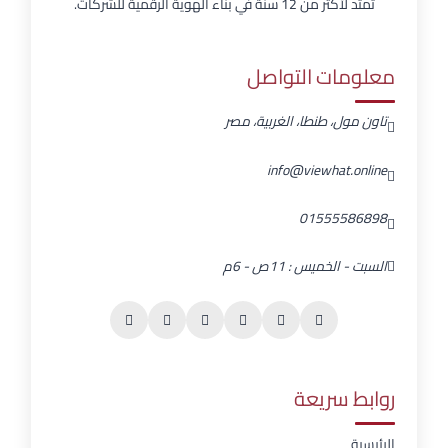
تمتد لأكثر من 12 سنة في بناء الهوية الرقمية للشركات.
معلومات التواصل
تاون مول، طنطا، الغربية، مصر
info@viewhat.online
01555586898
السبت - الخميس : 11ص - 6م
روابط سريعة
الرئيسية