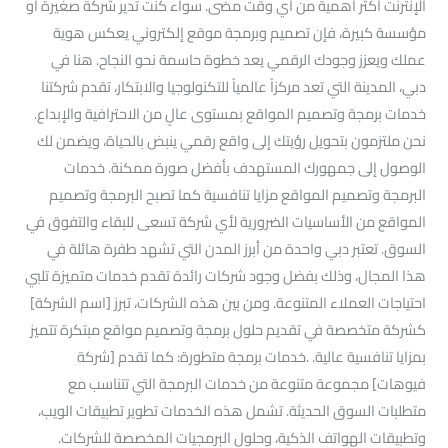
الإنترنت أكثر أهمية من أي وقت مضى. سواء كنت تدير شركة صغيرة أو
مؤسسة كبيرة، فإن تصميم وبرمجة موقع إلكتروني يعكس هوية
عملك ويعزز وجودك الرقمي يعد خطوة حاسمة نحو النجاح. هنا في
دبي، المدينة التي تعد مركزاً عالمياً للتكنولوجيا والابتكار، تقدم شركتنا
خدمات برمجة وتصميم المواقع بمستوى عالٍ من الاحترافية والإبداع.
نحن ملتزمون بتحويل رؤيتك إلى واقع رقمي ينبض بالحياة، ويضمن لك
الوصول إلى جمهورك المستهدف بأفضل صورة ممكنة. خدمات
البرمجة وتصميم المواقع مزايا تنافسية كما تصبح البرمجة وتصميم
المواقع من الأساسيات الضرورية لأي شركة تسعى للبقاء والتفوق في
السوق. تعتبر دبي واحدة من أبرز المدن التي تشهد طفرة هائلة في
هذا المجال، وذلك بفضل وجود شركات رائدة تقدم خدمات متميزة تلبي
احتياجات العملاء المتنوعة. ومن بين هذه الشركات، تبرز [اسم الشركة]
كشركة متخصصة في تقديم حلول برمجة وتصميم مواقع مبتكرة تتميز
بمزايا تنافسية عالية. .خدمات برمجة متطورة: كما تقدم [شركة
فيوهات] مجموعة متنوعة من خدمات البرمجة التي تتناسب مع
متطلبات السوق الحديثة. تشمل هذه الخدمات تطوير تطبيقات الويب،
وتطبيقات الهواتف الذكية، وحلول البرمجيات المخصصة للشركات.