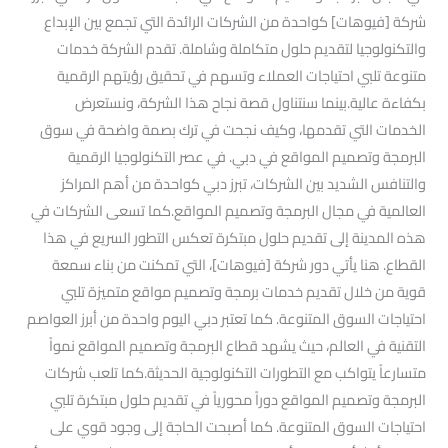
شركة [فيوهات] كواحدة من الشركات الرائدة التي تجمع بين الإبداع
والتكنولوجيا لتقديم حلول متكاملة وشاملة. تقدم الشركة خدمات
متنوعة تلبي احتياجات العملاء وتسهم في تحقيق رؤيتهم الرقمية
بكفاءة عالية.بينما سنتناول قصة نجاح هذا الشركة، ونستعرض
الخدمات التي تقدمها، وكيف نجحت في ترك بصمة واضحة في سوق
البرمجة وتصميم المواقع في دبي. في عصر التكنولوجيا الرقمية
والتنافس الشديد بين الشركات، تبرز دبي كواحدة من أهم المراكز
العالمية في مجال البرمجة وتصميم المواقع.كما تسعى الشركات في
هذه المدينة إلى تقديم حلول مبتكرة تعكس التطور السريع في هذا
القطاع. هنا يأتي دور شركة [فيوهات]، التي تمكنت من بناء سمعة
قوية من خلال تقديم خدمات برمجة وتصميم مواقع متميزة تلبي
احتياجات السوق المتنوعة. كما تعتبر دبي اليوم واحدة من أبرز العواصم
التقنية في العالم، حيث يشهد قطاع البرمجة وتصميم المواقع نمواً
متسارعاً يتواكب مع التطورات التكنولوجية الحديثة.كما تلعب شركات
البرمجة وتصميم المواقع دوراً محورياً في تقديم حلول مبتكرة تلبي
احتياجات السوق المتنوعة. كما أصبحت الحاجة إلى وجود قوي على