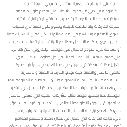
التحتية على الابتكار: كما يعزز الاستثمار الكبير في البنية التحتية
التكنولوجية في دبي من قدرة الشركات على تقديم حلول متقدمة
ومبتكرة في مجالات البرمجة وتصميم المواقع. توفر البنية التحتية
الحديثة الشركات بيئة ملائمة للابتكار وتطوير حلول تقنية تلبي تحديات
السوق المتغيرة وتساهم في نمو أعمالها بشكل فعال. الاشتراك معنا
سهل وسريع. يمكنك التواصل معنا عبر الهاتف أو الواتساب الخاص بنا ،
أو ببساطة ملء نموذج الاتصال على موقعنا الإلكتروني. نحن هنا للرد
على جميع استفساراتك ومساعدتك في كل خطوة. الابتكار التقني
وتعزيز مكانة الشركة في سوق دبي كما تلعب دبي دوراً بارزاً كمركز
عالمي للابتكار والتقنية، حيث تجذب الشركات التقنية والابتكارية
للاستفادة من بنيتها التحتية المتطورة وبيئتها الاقتصادية المتنوعة. تتميز
دبي بتعدد ثقافاتها وتواجدها الاستراتيجي كمركز للأعمال في الشرق
الأوسط، مما يجعلها موطناً مثالياً للشركات التقنية التي تسعى للابتكار
والتفوق في سوق التكنولوجيا العالمي. .التحديات والفرص في سوق
دبي: كذلك مع تزايد الطلب على الخدمات الرقمية والتكنولوجية في
دبي، تواجه الشركات التي تعمل في مجال برمجة وتصميم المواقع
تحديات عديدة وفرصاً متنوعة لتعزيز مكانتها في السوق. من بين هذه