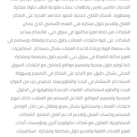
التحديات تنافس شرس وتطلعات عملاء متنوعة تتطلب حلولاً مبتكرة
ومتطورة. .الابتكار التقني كمحرك للنمو: كما تعد القدرة على الابتكار
التقني وتقديم حلول مبتكرة هي العنصر الأساسي الذي يمكن
للشركات من خلاله تعزيز مكانتها في سوق دبي. فالابتكار يساعد
الشركات على تلبية احتياجات العملاء بطرق جديدة وفعالة، ويساهم في
بناء سمعة قوية وزيادة قاعدة العملاء بشكل مستدام. .استراتيجيات
لتعزيز مكانة الشركة في سوق دبي: تقديم حلول مخصصة ومبتكرة:
كما توفير حلول برمجية وتصميم مواقع تتماشى مع احتياجات السوق
المحلي بشكل دقيق، مع التركيز على الابتكار في التصميم وسهولة
الاستخدام. الاستثمار في البحث والتطوير:بينما تخصيص جزء من الموارد
للبحث والتطوير لاستكشاف التقنيات الجديدة وتطبيقها في الحلول
البرمجية وتصميم المواقع. التفاعل المستمر مع العملاء: كذلك فهم
احتياجات العملاء واستجابتها بشكل سريع وفعّال، من خلال التواصل
المستمر وجلسات العمل وتقديم الدعم الفني المتميز. الشراكات
الاستراتيجية: التعاون مع شركات تكنولوجيا أخرى ومؤسسات أبحاث
لتعزيز القدرات التقنية وتقديم حلول متكاملة ومبتكرة. .استراتيجيات