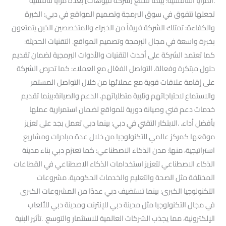
.المزايا التنافسية: بينما تتمتع [شركة فيوهات] بعدة مزايا تنافسية
تجعلها تتفوق في سوق البرمجة وتصميم المواقع في دبي: الخبرة
والكفاءة: تمتلك الشركة فريقاً من الخبراء والمتخصصين الذين يتمتعون
بخبرة واسعة في مجال البرمجة وتصميم المواقع. التقنيات الحديثة:
كما تعتمد الشركة على أحدث التقنيات والأدوات البرمجية لضمان تقديم
حلول مبتكرة وفعالة. التواصل الفعّال مع العملاء: كما تحرص الشركة
على إقامة علاقات قوية مع عملائها من خلال التواصل المستمر
والاستماع لاحتياجاتهم وتلبية متطلباتهم. الدعم والصيانة:بينما تقديم
خدمات دعم فني وصيانة دورية للمواقع لضمان استمرارية عملها
بأفضل أداء. .الابتكار التقني في دبي: بينما دبي تعمل بجد على تعزيز
موقعها كمركز عالمي للتكنولوجيا من خلال عدة مبادرات ومشاريع
استراتيجية، منها: مدن الذكاء الاصطناعي: كما تعتزم دبي بناء مدينة
الذكاء الاصطناعي لتعزيز استخدامات الذكاء الاصطناعي في القطاعات
المختلفة مثل الصحة والتعليم والخدمات الحكومية. مشروعات
التكنولوجيا الكبرى: بينما تستضيف دبي عددًا من المشروعات الكبرى
في مجال التكنولوجيا مثل مدينة دبي للإنترنت ومدينة دبي للألعاب
الإلكترونية، مما يجذب الشركات العالمية للاستثمار والتوسع. .تأثير البنية