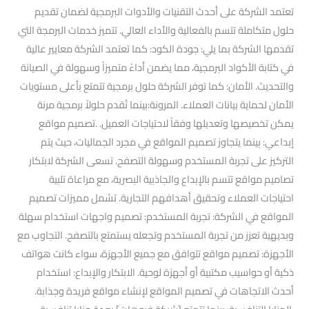
تعتمد الشركة على أحدث التقنيات والأدوات البرمجية لضمان تقديم
حلول متكاملة تتسم بالفعالية والأداء العالي. تتميز خدمات البرمجة التي
تقدمها الشركة بما يلي: جودة الكود: كما تعتمد الشركة معايير عالية
في كتابة الأكواد البرمجية، مما يضمن أداءً متميزاً وسهولة في الصيانة
والتحديث. الأمان: كما توفر الشركة حلول برمجية تتمتع بأعلى مستويات
الأمان لحماية بيانات العملاء. المرونة:بينما تُقدم حلولاً برمجية مرنة
يمكن تخصيصها وتعديلها وفقاً لاحتياجات العميل. .تصميم مواقع
إبداعي: بينما يتجاوز تصميم المواقع في مجرد الجماليات، حيث يتم
التركيز على تجربة المستخدم وسهولة التصفح. تسعى الشركة لابتكار
تصاميم مواقع تتسم بالإبداع والجاذبية البصرية، مع مراعاة تلبية
احتياجات العملاء وتحقيق أهدافهم التجارية. تشمل مميزات تصميم
المواقع في الشركة: تجربة المستخدم: تصميم واجهات استخدام سهلة
وبديهية تعزز من تجربة المستخدم وتجعله يستمتع بالتصفح. التجاوب مع
الأجهزة: تصميم مواقع تتوافق مع جميع الأجهزة، سواء كانت هواتف
ذكية أو حواسيب مكتبية أو أجهزة لوحية. الابتكار والإبداع: استخدام
أحدث الاتجاهات في تصميم المواقع لإنشاء مواقع فريدة وجذابة.