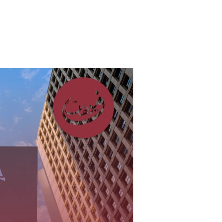
شركة
تصميم
مواقع
في
طنطا