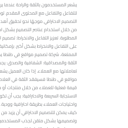
يشعر المستخدمون بالثقة والراحة عندما يرى
للتفاعل والتفاعل مع المحتوى المقدم. ت
التصميم الاحترافي موجهًا نحو تحقيق أهداف
من خلال استخدام عناصر التصميم بشكل است
المطلوبة. تعزيز التفاعل والانخراط: تصميم
على التفاعل والانخراط بشكل أكبر. بإمكاني
الممتعة، شركة تصميم مواقع في طنطا يمكن ت
الثقة والمصداقية: الشفافية والصدق: ي
تعاملاتها مع العملاء. إذا كان العميل يش
مواقع في طنطا فسيفقد الثقة في العلامة 
قيمة فعلية للعملاء من خلال منتجات أو خ
الاستجابة السريعة والاحترافية: يجب أن تك
واحتياجات العملاء بطريقة احترافية وودية. 
كيف يمكن للتصميم الاحترافي أن يزيد من م
وتصميمها بشكل متقن لجذب المستخدمين. ك