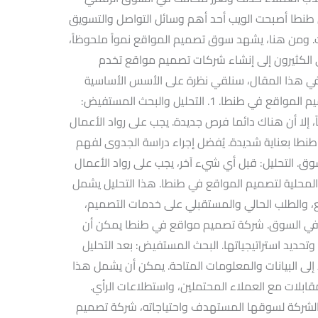
طا أصبحت الويب أحد أهم وسائل التواصل والتسويق
ث. ومن هنا، يشهد سوق تصميم المواقع نمواً ملحوظاً،
لكثيرون إلى إنشاء شركات تصميم مواقع تخدم
 في هذا المقال، سنلقي نظرة على الأسس الأساسية
التي يجب مراعاتها عند تأسيس شركة لتصميم المواقع في طنطا. 1. التحليل والبحث المستفيض:
 إلا أن هناك دائما فرص جديدة. يجب على رواد الأعمال
طنطا بعناية شديدة. يُفضل إجراء دراسة الجدوى لفهم
ق. التحليل: قبل أي شيء آخر، يجب على رواد الأعمال
لمحلية لتصميم المواقع في طنطا. هذا التحليل يشمل
، والطلب الحالي والمستقبلي على خدمات التصميم،
ي السوق. شركة تصميم مواقع في طنطا يمكن أن
وتحديد استراتيجياتها. البحث المستفيض: بعد التحليل
لى البيانات والمعلومات المتاحة. يمكن أن يشمل هذا
قابلات مع العملاء المحتملين، واستطلاعات الرأي.
لشركة لسوقها المستهدف واحتياجاته، شركة تصميم