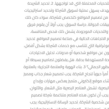
مواقع في طنطا وتحديد الفرص الفعالة والتحديات المحتملة التي قد تواجهها. 2. تحديد الشريحة
هدف يسهل عملية تسويق الشركة وتحديد استراتيجيات
ين من تصميم المواقع كتخصص للشركة، سواء كان ذلك
يقات الجوالة. دراسة السوق: يجب أولاً أن يقوم فريق
 والتحديات الموجودة. يشمل ذلك فحص المنافسة،
م الاتجاهات الحالية في صناعة تصميم المواقع. تحديد
ديموغرافية التي تتناسب مع خدمات الشركة بشكل أفضل،
حثون عن مواقع شخصية أو مدونات. تحليل الاحتياجات
ريحة المستهدفة بدقة. هل يفضلون تصاميم بسيطة أم
معقدة؟ هل يهمهم السرعة والأداء أم المظهر الجمالي؟ 3. بناء الهوية والعلامة التجارية: بالعلاوة
ة أمراً حيوياً لنجاح الشركة. يجب تصميم شعار جذاب ومميز
نشاء موقع إلكتروني متميز يعكس مهارات وإبداع
صرية: تشمل العناصر البصرية مثل الشعار، والألوان،
 يجب أن تكون هذه العناصر متناغمة شركة تصميم
شخصية الشركة. تحديد الرسالة الاستراتيجية: يجب
ركة في توصيلها إلى العملاء، وتعكس قيمها ورؤيتها.