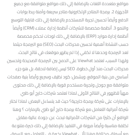
مواقع متعددة اللغات بالإضافة إلي ذلك مواقع متوافقة مع جميع
الأجهزة 2. برمجة المتاجر الإلكترونية متاجر سريعة وآمنة ربط بوابات
الدفع وأيضاً تحسين تجربة المستخدم بالإضافة إلي ذلك قابلية التوسع
والنمو 3. أنظمة مخصصة للشركات أنظمة إدارة عملاء (CRM) وأيضاً
أنظمة إدارة موارد (ERP) بالإضافة إلي ذلك لوحات تحكم مخصصة
حسب النشاط أهمية تحسين محركات البحث (SEO) مع البرمجة حيثما
تعد البرمجة وحدها لا تكفي إذا لم يظهر موقعك في نتائج البحث.
ولهذا السبب، تعتمد Viewhat على الدمج بين البرمجة الصحيحة وتحسين
محركات البحث منذ أول خطوة. SEO ليس إضافة لاحقة، بل هو جزء
أساسي من بنية الموقع، ويشمل: كود نظيف وسريع وأيضاً بنية صفحات
متوافقة مع جوجل وتجربة مستخدم قوية بالإضافة إلي ذلك محتوى
مهيأ للظهور في النتائج الأولى لماذا تعتمد شركات خارج أبو ظبي
بالإمارات على شركة برمجة خارجية؟ حيث قد يتساءل البعض: لماذا تختار
شركة أمراتية التعامل مع شركة برمجة خارج أبو ظبي بالإمارات ؟ وهنا
الواقع أن كثيرًا من الشركات الأمراتية تبحث عن: جودة عالية مقابل
تكلفة مناسبة وأيضاً مرونة في التنفيذ بالإضافة إلي ذلك خبرة متنوعة
مع أسواق مختلفة وهنا تأتي Viewhat بخبرة في التعامل مع: السوق