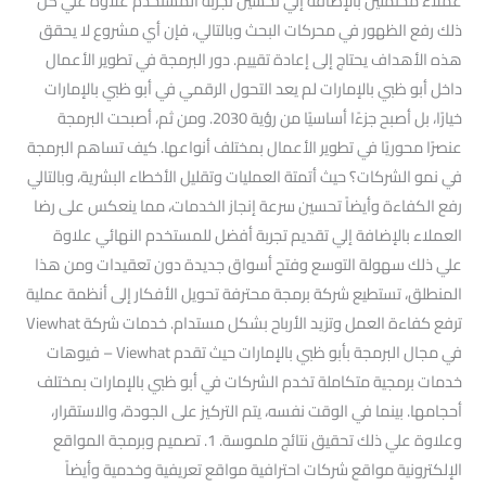
عملاء محتملين بالإضافة إلي تحسين تجربة المستخدم علاوة علي كل
ذلك رفع الظهور في محركات البحث وبالتالي، فإن أي مشروع لا يحقق
هذه الأهداف يحتاج إلى إعادة تقييم. دور البرمجة في تطوير الأعمال
داخل أبو ظبي بالإمارات لم يعد التحول الرقمي في أبو ظبي بالإمارات
خيارًا، بل أصبح جزءًا أساسيًا من رؤية 2030. ومن ثم، أصبحت البرمجة
عنصرًا محوريًا في تطوير الأعمال بمختلف أنواعها. كيف تساهم البرمجة
في نمو الشركات؟ حيث أتمتة العمليات وتقليل الأخطاء البشرية، وبالتالي
رفع الكفاءة وأيضاً تحسين سرعة إنجاز الخدمات، مما ينعكس على رضا
العملاء بالإضافة إلي تقديم تجربة أفضل للمستخدم النهائي علاوة
علي ذلك سهولة التوسع وفتح أسواق جديدة دون تعقيدات ومن هذا
المنطلق، تستطيع شركة برمجة محترفة تحويل الأفكار إلى أنظمة عملية
ترفع كفاءة العمل وتزيد الأرباح بشكل مستدام. خدمات شركة Viewhat
في مجال البرمجة بأبو ظبي بالإمارات حيث تقدم Viewhat – فيوهات
خدمات برمجية متكاملة تخدم الشركات في أبو ظبي بالإمارات بمختلف
أحجامها. بينما في الوقت نفسه، يتم التركيز على الجودة، والاستقرار،
وعلاوة علي ذلك تحقيق نتائج ملموسة. 1. تصميم وبرمجة المواقع
الإلكترونية مواقع شركات احترافية مواقع تعريفية وخدمية وأيضاً