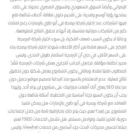
الإمراتي وأيضاً السوق السعودي والسوق المصري علاوة علي ذلك
يمنحها رؤية أوسع وقدرة على تقديم حلول فعّالة. أخطاء شائعة تقع
فيها الشركات عند اختيار شركة برمجة في أبو ظبي بالإمارات رغم امتلاك
كثير من الشركات ميزانية مناسبة، إلا أنها لا تحقق النتائج المتوقعة.
وغالبًا لا يكون السبب ضعف الفكرة، بل سوء اختيار شركة البرمجة.
التركيز على السعر فقط من أكثر الأخطاء شيوعًا اختيار شركة برمجة بناءً
على السعر الأقل. في حين أن البرمجة استثمار طويل المدى، وليس
مجرد تكلفة مؤقتة. تجاهل الجانب التجاري بعض شركات البرمجة تنفّذ
المطلوب تقنيًا فقط، وبالتالي يكون المشروع يعمل شكليًا دون تحقيق
نتائج فعلية. عدم الاهتمام بالسيو منذ البداية تصميم موقع جميل دون
مراعاة SEO يعني أنك أنفقت ميزانيتك على مشروع لن يراه أحد. ولهذا
يجب أن يكون السيو جزءًا أساسيًا من التخطيط. أسئلة شائعة حول
التعاقد مع شركة برمجة في أبو ظبي بالإمارات هل يمكن تنفيذ
المشروع عن بُعد؟ نعم، حيث يتم ذلك باحترافية تامة من خلال اجتماعات
دورية، تقارير تنفيذ، وتواصل مستمر. هل تشمل الخدمات SEO؟ نعم،
حيثما تحسين محركات البحث جزء أساسي من خدمات Viewhat، وليس