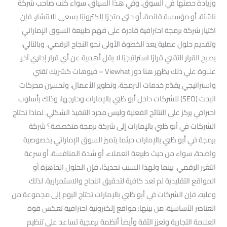
وزيادة حصتها في السوق. وفي هذا السياق، سواء كنت صاحب شركة
ناشئة، أو مؤسسة قائمة، أو حتى متجرًا إلكترونيًا يسعى للانتشار، فإن
اختيار شركة برمجة احترافية قادرة على فهم طبيعة السوق الإماراتي
وتقديم حلول عملية يعد الخطوة الأولى نحو النجاح الرقمي. وبالتالي،
يصبح القرار التقني قرارًا استراتيجيًا لا يقل أهمية عن أي قرار إداري آخر.
علاوة علي ذلك يظهر هنا دور Viewhat – فيوهات كشريك تقني
واستراتيجي يقدّم خدمات البرمجة، وتطوير الأعمال، وتحسين محركات
البحث (SEO) للشركات داخل أبو ظبي بالإمارات وخارجها، وذلك بأسلوب
احترافي يركز على النتائج الفعلية وليس مجرد التنفيذ الشكلي. لماذا تحتاج
الشركات في أبو ظبي بالإمارات إلى شركة برمجة متخصصة؟ شركة
برمجة في أبو ظبي بالإمارات حيثما يتميز السوق الإماراتي بخصوصية
واضحة، سواء من حيث طبيعة العملاء، أو شدة المنافسة، أو سرعة
التغير الرقمي. بينما ولهذا السبب تحديدًا، فإن الحلول الجاهزة أو
المواقع التقليدية لم تعد كافية لتحقيق النجاح والاستمرارية. لذلك
وعليه، فإن الشركات في أبو ظبي بالإمارات تحتاج اليوم إلى مجموعة من
العناصر الأساسية، من بينها: مواقع إلكترونية احترافية تعكس قوة
العلامة التجارية وتعزز الثقة وأيضاً أنظمة برمجية تساعد على تنظيم