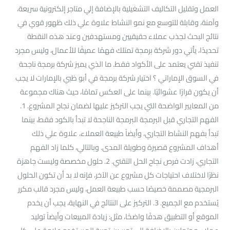
العمل وتقليل التكاليف التشغيلية بالإضافة إلي متاجر إلكترونية سريعة،
وآمنة، وقابلة للتوسع مع نمو النشاط علاوة علي ذلك ظهور قوي في
نتائج البحث لجذب عملاء حقيقيين ومستهدفين وعند هذه النقطة
تحديدًا، يأتي دور شركة برمجة تمتلك فهمًا عميقًا للأعمال، وليس مجرد
تنفيذ تقني يعتمد على الأكواد فقط. ما الذي يميز شركة برمجة ناجحة
في السوق الإماراتي ؟ اختيار شركة برمجة في أبو ظبي بالإمارات لا يجب
أن يكون قرارًا عشوائيًا. بينما على العكس تمامًا، حيث هناك مجموعة
من المعايير الواضحة التي يجب التركيز عليها لضمان نجاح المشروع. 1.
الفهم التجاري قبل البرمجة البرمجة الناجحة لا تبدأ بالكود فقط، بينما
تبدأ بفهم النشاط التجاري، وأيضاً طبيعة العملاء، علاوة علي ذلك
أهداف المشروع قصيرة وطويلة المدى. وبالتالي، كلما زاد الفهم
التجاري، زادت فرص نجاح الحل التقني. 2. حلول مخصصة وليست جاهزة
نظرًا لاختلاف احتياجات كل مشروع عن الآخر، فإنه لا بد أن تكون الحلول
البرمجية مصممة خصيصًا حسب طبيعة العمل، وليس مجرد قالب مكرر
يُستخدم مع الجميع. 3. التركيز على النتائج في النهاية، يجب أن يخدم
الموقع أو التطبيق هدفًا واضحًا، مثل: زيادة المبيعات وأيضاً توليد