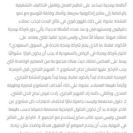
أنظمة برمجية تساعد على تنظيم العمل وتقليل التكاليف التشغيلية
بالإضافة إلي متاجر إلكترونية سريعة، وآمنة، وقابلة للتوسع مع نمو
النشاط علاوة علي ذلك ظهور قوي في نتائج البحث لجذب عملاء
حقيقيين ومستهدفين وعند هذه النقطة تحديدًا، يأتي دور شركة برمجة
تمتلك فهمًا عميقًا للأعمال، وليس مجرد تنفيذ تقني يعتمد على
الأكواد فقط. ما الذي يميز شركة برمجة ناجحة في السوق السعودي؟
اختيار شركة برمجة في الرياض بالسعودية لا يجب أن يكون قرارًا عشوائيًا.
بينما على العكس تمامًا، حيث هناك مجموعة من المعايير الواضحة التي
يجب التركيز عليها لضمان نجاح المشروع. 1. الفهم التجاري قبل البرمجة
البرمجة الناجحة لا تبدأ بالكود فقط، بينما تبدأ بفهم النشاط التجاري،
وأيضاً طبيعة العملاء، علاوة علي ذلك أهداف المشروع قصيرة وطويلة
المدى. وبالتالي، كلما زاد الفهم التجاري، زادت فرص نجاح الحل التقني.
2. حلول مخصصة وليست جاهزة نظرًا لاختلاف احتياجات كل مشروع عن
الآخر، فإنه لا بد أن تكون الحلول البرمجية مصممة خصيصًا حسب طبيعة
العمل، وليس مجرد قالب مكرر يُستخدم مع الجميع. 3. التركيز على النتائج
في النهاية، يجب أن يخدم الموقع أو التطبيق هدفًا واضحًا، مثل: زيادة