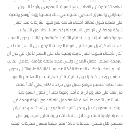
Viewhat بخبرة في التعامل مع: السوق السعودي وأيضاً السوق
الإماراتي والسوق المصري علاوة علي ذلك يمنحها رؤية أوسع وقدرة
على تقديم حلول فعّالة. أخطاء شائعة تقع فيها الشركات عند اختيار
شركة برمجة في الرياض بالسعودية رغم امتلاك كثير من الشركات
ميزانية مناسبة، إلا أنها لا تحقق النتائج المتوقعة. وغالبًا لا يكون السبب
ضعف الفكرة، بل سوء اختيار شركة البرمجة. التركيز على السعر فقط من
أكثر الأخطاء شيوعًا اختيار شركة برمجة بناءً على السعر الأقل. في حين أن
البرمجة استثمار طويل المدى، وليس مجرد تكلفة مؤقتة. تجاهل الجانب
التجاري بعض شركات البرمجة تنفّذ المطلوب تقنيًا فقط، وبالتالي يكون
المشروع يعمل شكليًا دون تحقيق نتائج فعلية. عدم الاهتمام بالسيو
منذ البداية تصميم موقع جميل دون مراعاة SEO يعني أنك أنفقت
ميزانيتك على مشروع لن يراه أحد. ولهذا يجب أن يكون السيو جزءًا
أساسيًا من التخطيط. أسئلة شائعة حول التعاقد مع شركة برمجة في
الرياض بالسعودية هل يمكن تنفيذ المشروع عن بُعد؟ نعم، حيث يتم
ذلك باحترافية تامة من خلال اجتماعات دورية، تقارير تنفيذ، وتواصل
مستمر. هل تشمل الخدمات SEO؟ نعم، حيثما تحسين محركات البحث