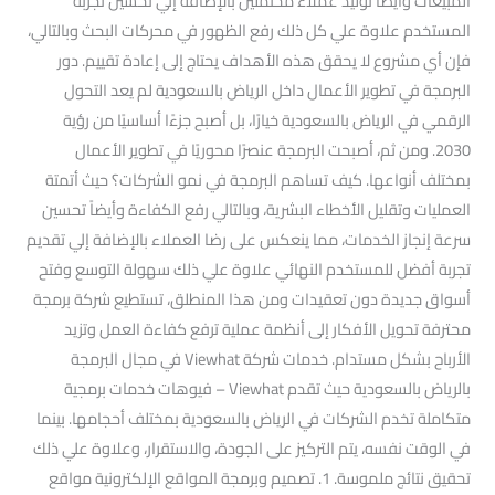
المبيعات وأيضاً توليد عملاء محتملين بالإضافة إلي تحسين تجربة
المستخدم علاوة علي كل ذلك رفع الظهور في محركات البحث وبالتالي،
فإن أي مشروع لا يحقق هذه الأهداف يحتاج إلى إعادة تقييم. دور
البرمجة في تطوير الأعمال داخل الرياض بالسعودية لم يعد التحول
الرقمي في الرياض بالسعودية خيارًا، بل أصبح جزءًا أساسيًا من رؤية
2030. ومن ثم، أصبحت البرمجة عنصرًا محوريًا في تطوير الأعمال
بمختلف أنواعها. كيف تساهم البرمجة في نمو الشركات؟ حيث أتمتة
العمليات وتقليل الأخطاء البشرية، وبالتالي رفع الكفاءة وأيضاً تحسين
سرعة إنجاز الخدمات، مما ينعكس على رضا العملاء بالإضافة إلي تقديم
تجربة أفضل للمستخدم النهائي علاوة علي ذلك سهولة التوسع وفتح
أسواق جديدة دون تعقيدات ومن هذا المنطلق، تستطيع شركة برمجة
محترفة تحويل الأفكار إلى أنظمة عملية ترفع كفاءة العمل وتزيد
الأرباح بشكل مستدام. خدمات شركة Viewhat في مجال البرمجة
بالرياض بالسعودية حيث تقدم Viewhat – فيوهات خدمات برمجية
متكاملة تخدم الشركات في الرياض بالسعودية بمختلف أحجامها. بينما
في الوقت نفسه، يتم التركيز على الجودة، والاستقرار، وعلاوة علي ذلك
تحقيق نتائج ملموسة. 1. تصميم وبرمجة المواقع الإلكترونية مواقع