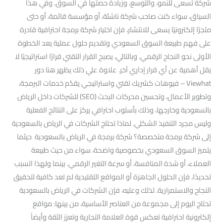
شركة تسعى للنمو، والتوسع، وزيادة حصتها في السوق. وفي هذا
السياق، سواء كنت صاحب شركة ناشئة، أو مؤسسة قائمة، أو حتى
متجرًا إلكترونيًا يسعى للانتشار، فإن اختيار شركة برمجة احترافية قادرة
على فهم طبيعة السوق السعودي وتقديم حلول عملية يعد الخطوة
الأولى نحو النجاح الرقمي. وبالتالي، يصبح القرار التقني قرارًا استراتيجيًا لا
يقل أهمية عن أي قرار إداري آخر. علاوة علي ذلك يظهر هنا دور
Viewhat – فيوهات كشريك تقني واستراتيجي يقدّم خدمات البرمجة،
وتطوير الأعمال، وتحسين محركات البحث (SEO) للشركات داخل الرياض
بالسعودية وخارجها، وذلك بأسلوب احترافي يركز على النتائج الفعلية
وليس مجرد التنفيذ الشكلي. لماذا تحتاج الشركات في الرياض بالسعودية
إلى شركة برمجة متخصصة؟ شركة برمجة في الرياض بالسعودية حيثما
يتميز السوق السعودي بخصوصية واضحة، سواء من حيث طبيعة
العملاء، أو شدة المنافسة، أو سرعة التغير الرقمي. بينما ولهذا السبب
تحديدًا، فإن الحلول الجاهزة أو المواقع التقليدية لم تعد كافية لتحقيق
النجاح والاستمرارية. لذلك وعليه، فإن الشركات في الرياض بالسعودية
تحتاج اليوم إلى مجموعة من العناصر الأساسية، من بينها: مواقع
إلكترونية احترافية تعكس قوة العلامة التجارية وتعزز الثقة وأيضاً