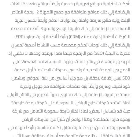
شركات احترافية مواقع تعريفية وخدمية وأيضاً مواقع متعددة اللغات
بالإضافة إلي ذلك مواقع متوافقة مع جميع الأجهزة 2. برمجة المتاجر
الإلكترونية متاجر سريعة وآمنة ربط بوابات الدفع وأيضاً تحسين تجربة
المستخدم بالإضافة إلي ذلك قابلية التوسع والنمو 3. أنظمة مخصصة
للشركات أنظمة إدارة عملاء (CRM) وأيضاً أنظمة إدارة موارد (ERP)
بالإضافة إلي ذلك لوحات تحكم مخصصة حسب النشاط أهمية تحسين
محركات البحث (SEO) مع البرمجة حيثما تعد البرمجة وحدها لا تكفي إذا
لم يظهر موقعك في نتائج البحث. ولهذا السبب، تعتمد Viewhat على
الدمج بين البرمجة الصحيحة وتحسين محركات البحث منذ أول خطوة.
SEO ليس إضافة لاحقة، بل هو جزء أساسي من بنية الموقع، ويشمل:
كود نظيف وسريع وأيضاً بنية صفحات متوافقة مع جوجل وتجربة
مستخدم قوية بالإضافة إلي ذلك محتوى مهيأ للظهور في النتائج الأولى
لماذا تعتمد شركات خارج الرياض بالسعودية على شركة برمجة خارجية؟
حيث قد يتساءل البعض: لماذا تختار شركة سعودية التعامل مع شركة
برمجة خارج المملكة؟ وهنا الواقع أن كثيرًا من الشركات الرياض
بالسعودية تبحث عن: جودة عالية مقابل تكلفة مناسبة وأيضاً مرونة في
التنفيذ بالإضافة إلي ذلك خبرة متنوعة مع أسواق مختلفة وهنا تأتي