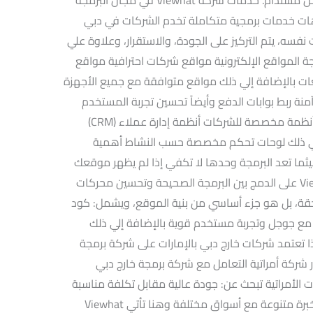
رات حيث تقدم Viewhat – فيوهات خدمات برمجية متكاملة تخدم الشركات في دبي
نفسه، يتم التركيز على الجودة، والاستقرار، وعلاوة علي
موسة. 1. تصميم وبرمجة المواقع الإلكترونية مواقع شركات احترافية مواقع
غات بالإضافة إلي ذلك مواقع متوافقة مع جميع الأجهزة
وآمنة ربط بوابات الدفع وأيضاً تحسين تجربة المستخدم
بالإضافة إلي ذلك قابلية التوسع والنمو 3. أنظمة مخصصة للشركات أنظمة إدارة عملاء (CRM)
ة موارد (ERP) بالإضافة إلي ذلك لوحات تحكم مخصصة حسب النشاط أهمية
 (SEO) مع البرمجة حيثما تعد البرمجة وحدها لا تكفي إذا لم يظهر موقعك
في نتائج البحث. ولهذا السبب، تعتمد Viewhat على الدمج بين البرمجة الصحيحة وتحسين محركات
 SEO ليس إضافة لاحقة، بل هو جزء أساسي من بنية الموقع، ويشمل: كود
مع جوجل وتجربة مستخدم قوية بالإضافة إلي ذلك
ذا تعتمد شركات خارج دبي بالإمارات على شركة برمجة
ر شركة أمراتية التعامل مع شركة برمجة خارج دبي
كات الأمراتية تبحث عن: جودة عالية مقابل تكلفة مناسبة
وأيضاً مرونة في التنفيذ بالإضافة إلي ذلك خبرة متنوعة مع أسواق مختلفة وهنا تأتي Viewhat