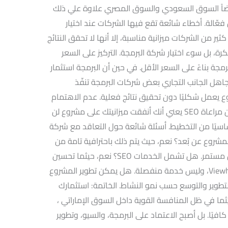
أيضاً السوق السعودي والسوق المصري علاوة علي ذلك
عّالة. أخطاء شائعة تقع فيها الشركات عند اختيار
ير من الشركات ميزانية مناسبة، إلا أنها لا تحقق النتائج
ة، بل سوء اختيار شركة البرمجة. التركيز على السعر
مجة بناءً على السعر الأقل. في حين أن البرمجة استثمار
هل الجانب التجاري بعض شركات البرمجة تنفّذ
وع يعمل شكليًا دون تحقيق نتائج فعلية. عدم الاهتمام
بالسيو منذ البداية تصميم موقع جميل دون مراعاة SEO يعني أنك أنفقت ميزانيتك على مشروع لن
أساسيًا من التخطيط. أسئلة شائعة حول التعاقد مع شركة
مشروع عن بُعد؟ نعم، حيث يتم ذلك باحترافية تامة من
خلال اجتماعات دورية، تقارير تنفيذ، وتواصل مستمر. هل تشمل الخدمات SEO؟ نعم، حيثما تحسين
محركات البحث جزء أساسي من خدمات Viewhat، وليس خدمة منفصلة. هل يمكن تطوير المشروع
 للتطوير والتوسع حسب نمو النشاط. الخاتمة: استثمارك
ما في ظل المنافسة القوية داخل السوق الإماراتي ،
كافيًا. بل أصبح الاعتماد على البرمجة، والسيو، وتطوير