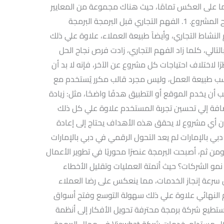
 بينما على العكس تمامًا، حيث هناك مجموعة من المعايير
الواضحة التي يجب التركيز عليها لضمان نجاح المشروع. 1. الفهم التجاري قبل البرمجة البرمجة
م النشاط التجاري، وأيضاً طبيعة العملاء، علاوة علي ذلك
الي، كلما زاد الفهم التجاري، زادت فرص نجاح الحل
نظرًا لاختلاف احتياجات كل مشروع عن الآخر، فإنه لا بد أن
ب طبيعة العمل، وليس مجرد قالب مكرر يُستخدم مع
هاية، يجب أن يخدم الموقع أو التطبيق هدفًا واضحًا، مثل: زيادة
إضافة إلي تحسين تجربة المستخدم علاوة علي كل ذلك
إن أي مشروع لا يحقق هذه الأهداف يحتاج إلى إعادة
دبي بالإمارات لم يعد التحول الرقمي في دبي بالإمارات
رًا، بل أصبح جزءًا أساسيًا من رؤية 2030. ومن ثم، أصبحت البرمجة عنصرًا محوريًا في تطوير الأعمال
مو الشركات؟ حيث أتمتة العمليات وتقليل الأخطاء
ين سرعة إنجاز الخدمات، مما ينعكس على رضا العملاء
 النهائي علاوة علي ذلك سهولة التوسع وفتح أسواق
تطيع شركة برمجة محترفة تحويل الأفكار إلى أنظمة
عملية ترفع كفاءة العمل وتزيد الأرباح بشكل مستدام. خدمات شركة Viewhat في مجال البرمجة