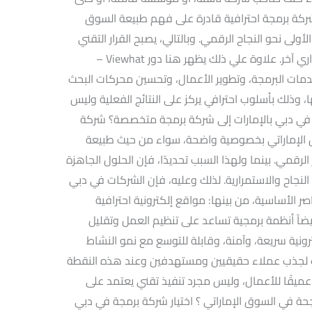
ار شركة برمجة احترافية قادرة على فهم طبيعة السوق
ولى نحو النجاح الرقمي. وبالتالي، يصبح القرار التقني
قرارًا استراتيجيًا لا يقل أهمية عن أي قرار إداري آخر. علاوة علي ذلك يظهر هنا دور Viewhat –
مات البرمجة، وتطوير الأعمال، وتحسين محركات البحث
جها، وذلك بأسلوب احترافي يركز على النتائج الفعلية وليس
ت في دبي بالإمارات إلى شركة برمجة متخصصة؟ شركة
وق الإماراتي بخصوصية واضحة، سواء من حيث طبيعة
الرقمي. بينما ولهذا السبب تحديدًا، فإن الحلول الجاهزة
النجاح والاستمرارية. لذلك وعليه، فإن الشركات في دبي
صر الأساسية، من بينها: مواقع إلكترونية احترافية
يضاً أنظمة برمجية تساعد على تنظيم العمل وتقليل
ترونية سريعة، وآمنة، وقابلة للتوسع مع نمو النشاط
ث لجذب عملاء حقيقيين ومستهدفين وعند هذه النقطة
 عميقًا للأعمال، وليس مجرد تنفيذ تقني يعتمد على
جحة في السوق الإماراتي ؟ اختيار شركة برمجة في دبي