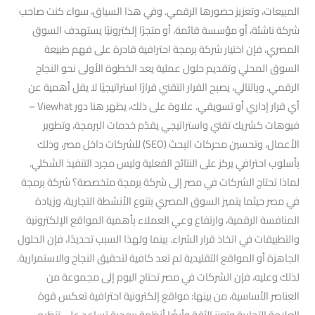
المبيعات، وتعزيز حضورها الرقمي. وفي هذا السياق، سواء كنت صاحب
شركة ناشئة، أو مؤسسة قائمة، أو متجرًا إلكترونيًا يستهدف السوق
المصري، فإن اختيار شركة برمجة احترافية قادرة على فهم طبيعة
السوق المحلي وتقديم حلول عملية يعد الخطوة الأولى نحو النجاح
الرقمي. وبالتالي، يصبح القرار التقني قرارًا استراتيجيًا لا يقل أهمية عن
أي قرار إداري أو تسويقي. علاوة على ذلك، يظهر هنا دور Viewhat –
فيوهات كشريك تقني واستراتيجي يقدّم خدمات البرمجة، وتطوير
الأعمال، وتحسين محركات البحث (SEO) للشركات داخل مصر، وذلك
بأسلوب احترافي يركز على النتائج الفعلية وليس مجرد التنفيذ الشكلي.
لماذا تحتاج الشركات في مصر إلى شركة برمجة متخصصة؟ شركة برمجة
في مصر حيثما يتميز السوق المصري بتنوع الأنشطة التجارية، وزيادة
المنافسة الرقمية، وارتفاع وعي العملاء بأهمية المواقع الإلكترونية
والتطبيقات في اتخاذ قرار الشراء. بينما ولهذا السبب تحديدًا، فإن الحلول
الجاهزة أو المواقع التقليدية لم تعد كافية لتحقيق النجاح والاستمرارية.
لذلك وعليه، فإن الشركات في مصر تحتاج اليوم إلى مجموعة من
العناصر الأساسية، من بينها: مواقع إلكترونية احترافية تعكس قوة
العلامة التجارية وتعزز الثقة وأيضًا أنظمة برمجية تساعد على تنظيم