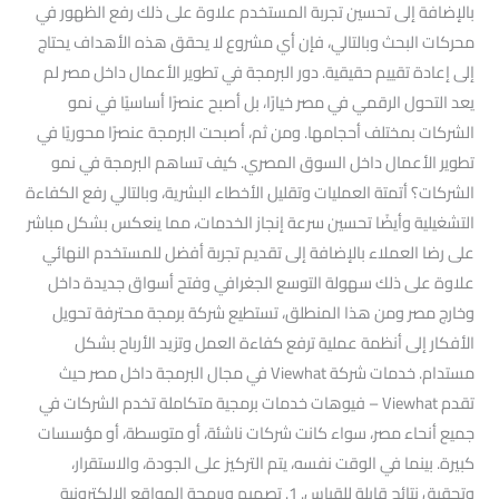
بالإضافة إلى تحسين تجربة المستخدم علاوة على ذلك رفع الظهور في
محركات البحث وبالتالي، فإن أي مشروع لا يحقق هذه الأهداف يحتاج
إلى إعادة تقييم حقيقية. دور البرمجة في تطوير الأعمال داخل مصر لم
يعد التحول الرقمي في مصر خيارًا، بل أصبح عنصرًا أساسيًا في نمو
الشركات بمختلف أحجامها. ومن ثم، أصبحت البرمجة عنصرًا محوريًا في
تطوير الأعمال داخل السوق المصري. كيف تساهم البرمجة في نمو
الشركات؟ أتمتة العمليات وتقليل الأخطاء البشرية، وبالتالي رفع الكفاءة
التشغيلية وأيضًا تحسين سرعة إنجاز الخدمات، مما ينعكس بشكل مباشر
على رضا العملاء بالإضافة إلى تقديم تجربة أفضل للمستخدم النهائي
علاوة على ذلك سهولة التوسع الجغرافي وفتح أسواق جديدة داخل
وخارج مصر ومن هذا المنطلق، تستطيع شركة برمجة محترفة تحويل
الأفكار إلى أنظمة عملية ترفع كفاءة العمل وتزيد الأرباح بشكل
مستدام. خدمات شركة Viewhat في مجال البرمجة داخل مصر حيث
تقدم Viewhat – فيوهات خدمات برمجية متكاملة تخدم الشركات في
جميع أنحاء مصر، سواء كانت شركات ناشئة، أو متوسطة، أو مؤسسات
كبيرة. بينما في الوقت نفسه، يتم التركيز على الجودة، والاستقرار،
وتحقيق نتائج قابلة للقياس. 1. تصميم وبرمجة المواقع الإلكترونية