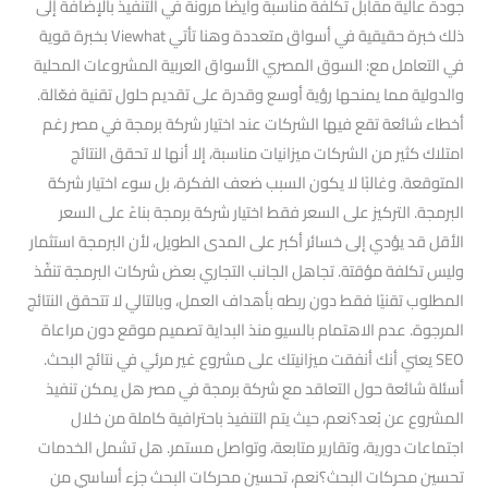
جودة عالية مقابل تكلفة مناسبة وأيضًا مرونة في التنفيذ بالإضافة إلى
ذلك خبرة حقيقية في أسواق متعددة وهنا تأتي Viewhat بخبرة قوية
في التعامل مع: السوق المصري الأسواق العربية المشروعات المحلية
والدولية مما يمنحها رؤية أوسع وقدرة على تقديم حلول تقنية فعّالة.
أخطاء شائعة تقع فيها الشركات عند اختيار شركة برمجة في مصر رغم
امتلاك كثير من الشركات ميزانيات مناسبة، إلا أنها لا تحقق النتائج
المتوقعة. وغالبًا لا يكون السبب ضعف الفكرة، بل سوء اختيار شركة
البرمجة. التركيز على السعر فقط اختيار شركة برمجة بناءً على السعر
الأقل قد يؤدي إلى خسائر أكبر على المدى الطويل، لأن البرمجة استثمار
وليس تكلفة مؤقتة. تجاهل الجانب التجاري بعض شركات البرمجة تنفّذ
المطلوب تقنيًا فقط دون ربطه بأهداف العمل، وبالتالي لا تتحقق النتائج
المرجوة. عدم الاهتمام بالسيو منذ البداية تصميم موقع دون مراعاة
SEO يعني أنك أنفقت ميزانيتك على مشروع غير مرئي في نتائج البحث.
أسئلة شائعة حول التعاقد مع شركة برمجة في مصر هل يمكن تنفيذ
المشروع عن بُعد؟نعم، حيث يتم التنفيذ باحترافية كاملة من خلال
اجتماعات دورية، وتقارير متابعة، وتواصل مستمر. هل تشمل الخدمات
تحسين محركات البحث؟نعم، تحسين محركات البحث جزء أساسي من