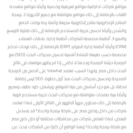
مواقع شركات احترافية مواقع تعريفية وخدمية وأيضًا مواقع متعددة
اللغات بالإضافة إلى ذلك مواقع متوافقة مع جميع الأجهزة 2. برمجة
المتاجر الإلكترونية متاجر إلكترونية سريعة وآمنة ربط بوابات الدفع
والشحن وأيضًا تحسين تجربة المستخدم بالإضافة إلى ذلك قابلية التوسع
والنمو 3. أنظمة مخصصة للشركات أنظمة إدارة علاقات العملاء
(CRM) وأيضًا أنظمة إدارة الموارد (ERP) بالإضافة إلى ذلك لوحات تحكم
مخصصة حسب طبيعة النشاط أهمية تحسين محركات البحث (SEO) مع
البرمجة حيثما البرمجة وحدها لا تكفي إذا لم يظهر موقعك في نتائج
البحث داخل مصر. ولهذا السبب، تعتمد Viewhat على الدمج بين البرمجة
الصحيحة وتحسين محركات البحث منذ أول خطوة. SEO ليس إضافة
لاحقة، بل هو جزء أساسي من بنية الموقع، ويشمل: كود نظيف وسريع
وأيضًا بنية صفحات متوافقة مع محركات البحث تجربة مستخدم قوية
بالإضافة إلى ذلك محتوى مهيأ للظهور في النتائج الأولى لماذا تعتمد
شركات من داخل وخارج مصر على شركة برمجة واحدة؟ قد يتساءل
البعض: لماذا تتعامل شركات من محافظات مختلفة أو حتى خارج مصر
مع شركة برمجة واحدة؟ وهنا الواقع أن كثيرًا من الشركات تبحث عن: