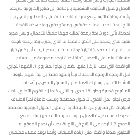
العمل وتقليل التكاليف التشغيلية بالإضافة إلى متاجر إلكترونية سريعة،
وآمنة، وقابلة للتوسع مع نمو النشاط علاوة على ذلك ظهور قوي في
نتائج البحث لجذب عملاء حقيقيين ومستهدفين وعند هذه النقطة
تحديدًا، يأتي دور شركة برمجة تمتلك فهمًا عميقًا للأعمال، وليس مجرد
تنفيذ تقني يعتمد على الأكواد فقط. ما الذي يميز شركة برمجة ناجحة
في السوق المصري؟ اختيار شركة برمجة في مصر لا يجب أن يكون قرارًا
عشوائيًا. بينما على العكس تمامًا، حيث توجد مجموعة من المعايير
الواضحة التي يجب التركيز عليها لضمان نجاح المشروع. 1. الفهم التجاري
قبل البرمجة البرمجة الناجحة لا تبدأ بالكود فقط، بل تبدأ بفهم طبيعة
النشاط التجاري، وسلوك العملاء في السوق المصري، وأهداف
المشروع قصيرة وطويلة المدى. وبالتالي، كلما زاد الفهم التجاري، زادت
فرص نجاح الحل التقني. 2. حلول مخصصة وليست جاهزة نظرًا لاختلاف
احتياجات كل مشروع عن الآخر، فلا بد أن تكون الحلول البرمجية مصممة
خصيصًا حسب طبيعة العمل، وليس مجرد قالب مكرر يُستخدم مع
الجميع. 3. التركيز على النتائج في النهاية، يجب أن يخدم الموقع أو
التطبيق هدفًا واضحًا، مثل: زيادة المبيعات وأيضًا توليد عملاء محتملين