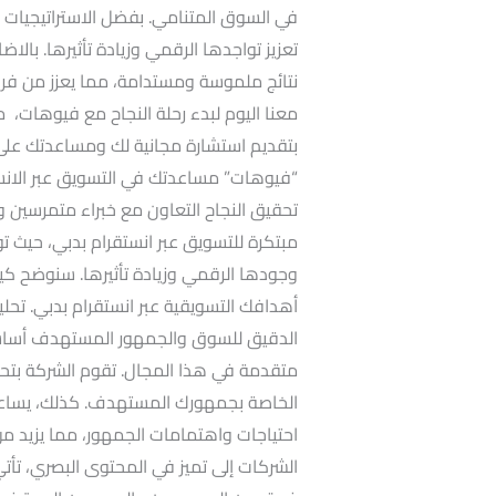
في السوق المتنامي. بفضل الاستراتيجيات 
تعزيز تواجدها الرقمي وزيادة تأثيرها. بال
نتائج ملموسة ومستدامة، مما يعزز من فرص
معنا اليوم لبدء رحلة النجاح مع فيوهات،
بتقديم استشارة مجانية لك ومساعدتك عل
“فيوهات” مساعدتك في التسويق عبر الانست
تحقيق النجاح التعاون مع خبراء متمرسين و
مبتكرة للتسويق عبر انستقرام بدبي، حيث توف
وجودها الرقمي وزيادة تأثيرها. سنوضح 
أهدافك التسويقية عبر انستقرام بدبي. تح
الدقيق للسوق والجمهور المستهدف أساسا
متقدمة في هذا المجال. تقوم الشركة بتحليل
الخاصة بجمهورك المستهدف. كذلك، يساعد
احتياجات واهتمامات الجمهور، مما يزيد م
الشركات إلى تميز في المحتوى البصري، تأت