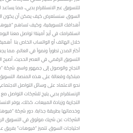
للتسويق عبر الانستقرام بدبي، مما يساعد ا
السوق. سنستعرض كيف يمكن أن يكون التسوي
أهدافك التسويقية، وكيف تساهم “فيوهات
انستقرامك في أيدٍ أمينة! تواصل معنا اليو
خلال الهاتف أو الواتساب الخاص بنا أهمية
أكثر المدن تطوراً ونمواً في العالم، مما يجعل
التسويق الرقمي في العصر الحديث، أصبح ال
النجاح والوصول إلى جمهور واسع. شركة “في
مبتكرة وفعالة على هذه المنصة. التسويق عب
نحو الاعتماد على وسائل التواصل الاجتماعي،
الإنستقرام بدبي يتيح للشركات التواصل مع
التجارية وزيادة المبيعات. كذلك، يوفر الا
وخدماتها بطريقة جذابة. دور شركة “فيوهات
الشركات عن شريك موثوق في التسويق الرق
احتياجات السوق. تتميز “فيوهات” بفريق