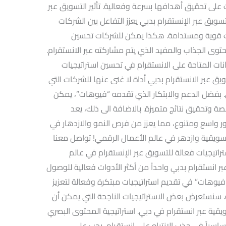
 على تحقيق أهدافها بسرعة وفعالية. تأثير التسويق عبر
سويق عبر الإنستقرام بدبي يعزز التفاعل بين الشركات
قات قوية ومستدامة. هكذا يمكن للشركات تحسين
توى الجذاب والمفيد الذي يتم مشاركته عبر الانستقرام.
انات المتاحة على الانستقرام في تحسين استراتيجيات
ويق عبر الانستقرام بدبي أداة لا غنى عنها للشركات التي
بفضل الدعم والابتكار الذي تقدمه “فيوهات”، يمكن
 وتحقيق نتائج متميزة. بالاضافة الى ذلك، يعد
ر واسع ومتنوع، مما يعزز من فرص النمو والازدهار في
قية وازدهر في عالم الأعمال الرقمي! تواصل معنا
راتيجيات فعالة للتسويق عبر الإنستقرام في عالم
ر انستقرام بدبي واحداً من أكثر الأدوات فعالية للوصول
وهات” في تقديم استراتيجيات مبتكرة وفعالة لتعزيز
 سنستعرض بعض الاستراتيجيات الناجحة التي يمكن أن
ية عبر انستقرام في دبي. استراتيجية المحتوى البصري
أساسياً في جذب الانتباه على انستقرام، يجب على