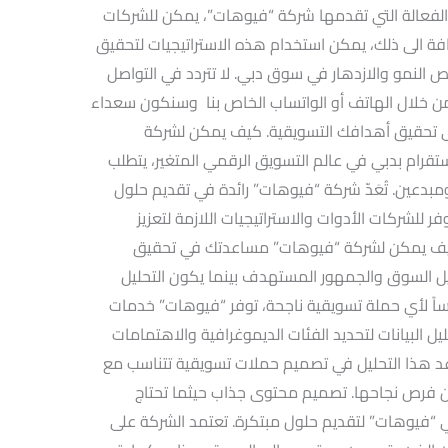
الفعالة التي تقدمها شركة “فيوهات”، يمكن للشركات
اضافة الى ذلك، يمكن استخدام هذه الاستراتيجيات لتحقيق
 النمو والازدهار في سوق دبي. لا تتردد في التواصل
 من خلال الهاتف أو الواتساب الخاص بنا وسنكون سعداء
ى تحقيق أهدافك التسويقية. كيف يمكن لشركة
قرام بدبي في عالم التسويق الرقمي المتغير، يتطلب
مبدعين. تُعَدّ شركة “فيوهات” رائدة في تقديم حلول
ر للشركات الأدوات والاستراتيجيات اللازمة لتعزيز
كيف يمكن لشركة “فيوهات” مساعدتك في تحقيق
ليل السوق والجمهور المستهدف بينما يكون التحليل
ً لأي حملة تسويقية ناجحة، توفر “فيوهات” خدمات
 البيانات لتحديد الفئات الديموغرافية والاهتمامات
 هذا التحليل في تصميم حملات تسويقية تتناسب مع
ن فرص نجاحها. تصميم محتوى جذاب حيثما تحتاج
ي “فيوهات” لتقديم حلول مبتكرة. تعتمد الشركة على