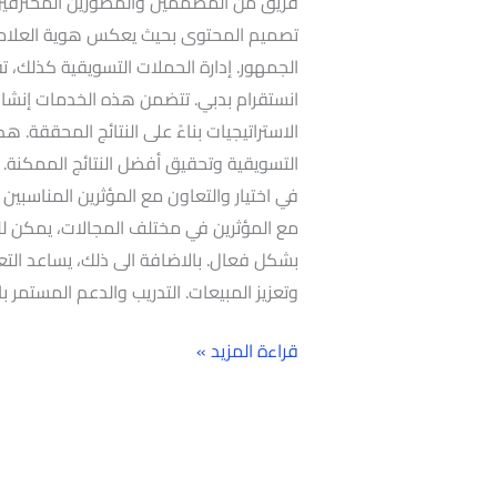
فريق من المصممين والمصورين المحترفين 
تصميم المحتوى بحيث يعكس هوية العلامة ال
الجمهور. إدارة الحملات التسويقية كذلك، 
انستقرام بدبي. تتضمن هذه الخدمات إنشاء و
الاستراتيجيات بناءً على النتائج المحققة.
التسويقية وتحقيق أفضل النتائج الممكنة. 
في اختيار والتعاون مع المؤثرين المناسبي
مع المؤثرين في مختلف المجالات، يمكن 
بشكل فعال. بالاضافة الى ذلك، يساعد التعا
وتعزيز المبيعات. التدريب والدعم المستمر ب
قراءة المزيد »