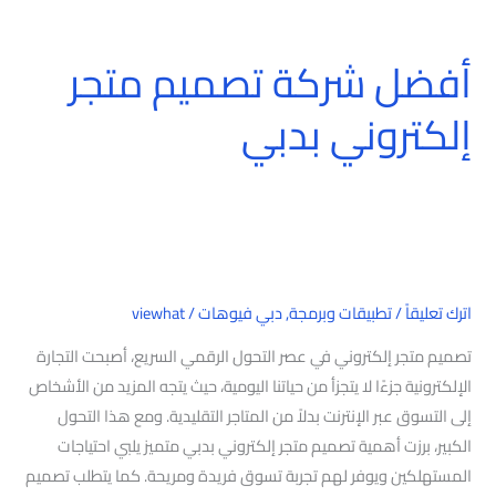
أفضل شركة تصميم متجر
أفضل
شركة
إلكتروني بدبي
تصميم
متجر
إلكتروني
بدبي
اترك تعليقاً
/
تطبيقات وبرمجة
,
دبي فيوهات
/
viewhat
تصميم متجر إلكتروني في عصر التحول الرقمي السريع، أصبحت التجارة
الإلكترونية جزءًا لا يتجزأ من حياتنا اليومية، حيث يتجه المزيد من الأشخاص
إلى التسوق عبر الإنترنت بدلاً من المتاجر التقليدية. ومع هذا التحول
الكبير، برزت أهمية تصميم متجر إلكتروني بدبي متميز يلبي احتياجات
المستهلكين ويوفر لهم تجربة تسوق فريدة ومريحة. كما يتطلب تصميم