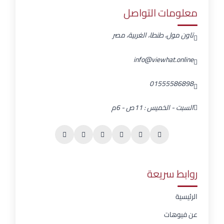
معلومات التواصل
تاون مول، طنطا، الغربية، مصر
info@viewhat.online
01555586898
السبت - الخميس : 11ص - 6م
روابط سريعة
الرئيسية
عن فيوهات