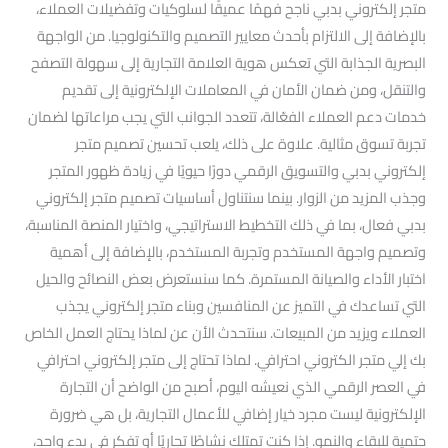
متجر إلكتروني بدبي ناجح فهمًا عميقًا لسلوكيات وتفضيلات العملاء،
بالإضافة إلى الالتزام بأحدث معايير التصميم والتكنولوجيا. من الواجهة
البصرية الجذابة التي تعكس هوية العلامة التجارية إلى سهولة التصفح
والتنقل، ومن ضمان الأمان في المعاملات الإلكترونية إلى تقديم
خدمات دعم العملاء الفعّالة، تتعدد الجوانب التي يجب مراعاتها لضمان
تجربة تسوق مثالية. علاوة على ذلك، يلعب تحسين تصميم متجر
إلكتروني بدبي والتسويق الرقمي دورًا حيويًا في زيادة ظهور المتجر
وجذب المزيد من الزوار. بينما سنتناول أساسيات تصميم متجر إلكتروني
بدبي فعال، بما في ذلك التخطيط الاستراتيجي، واختيار المنصة المناسبة،
وتصميم واجهة المستخدم وتجربة المستخدم، بالإضافة إلى أهمية
اختبار الأداء والصيانة المستمرة. كما سنستعرض بعض النصائح والحيل
التي تساعدك في التميز عن المنافسين وبناء متجر إلكتروني يجذب
العملاء ويزيد من المبيعات. سنتحدث الأن عن لماذا يحتاج العمل الخاص
بك إلي متجر الكتروني احترافي. لماذا تحتاج إلى متجر إلكتروني احترافي
في العصر الرقمي الذي نعيشه اليوم، أصبح من الواضح أن التجارة
الإلكترونية ليست مجرد خيار إضافي للأعمال التجارية، بل هي ضرورة
حتمية للبقاء والنمو. إذا كنت تمتلك نشاطًا تجاريًا أو تفكر في بدء واحد،