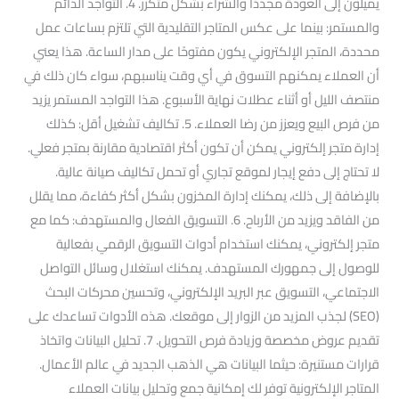
يميلون إلى العودة مجددًا والشراء بشكل متكرر. 4. التواجد الدائم
والمستمر: بينما على عكس المتاجر التقليدية التي تلتزم بساعات عمل
محددة، المتجر الإلكتروني يكون مفتوحًا على مدار الساعة. هذا يعني
أن العملاء يمكنهم التسوق في أي وقت يناسبهم، سواء كان ذلك في
منتصف الليل أو أثناء عطلات نهاية الأسبوع. هذا التواجد المستمر يزيد
من فرص البيع ويعزز من رضا العملاء. 5. تكاليف تشغيل أقل: كذلك
إدارة متجر إلكتروني يمكن أن تكون أكثر اقتصادية مقارنة بمتجر فعلي.
لا تحتاج إلى دفع إيجار لموقع تجاري أو تحمل تكاليف صيانة عالية.
بالإضافة إلى ذلك، يمكنك إدارة المخزون بشكل أكثر كفاءة، مما يقلل
من الفاقد ويزيد من الأرباح. 6. التسويق الفعال والمستهدف: كما مع
متجر إلكتروني، يمكنك استخدام أدوات التسويق الرقمي بفعالية
للوصول إلى جمهورك المستهدف. يمكنك استغلال وسائل التواصل
الاجتماعي، التسويق عبر البريد الإلكتروني، وتحسين محركات البحث
(SEO) لجذب المزيد من الزوار إلى موقعك. هذه الأدوات تساعدك على
تقديم عروض مخصصة وزيادة فرص التحويل. 7. تحليل البيانات واتخاذ
قرارات مستنيرة: حيثما البيانات هي الذهب الجديد في عالم الأعمال.
المتاجر الإلكترونية توفر لك إمكانية جمع وتحليل بيانات العملاء