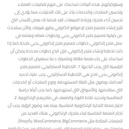
وسلوكياتهم. هذه البيانات تساعدك على فهم تفضيلات العملاء
وتحسين المنتجات والخدمات بناءً على تلك التحليلات، مما يؤدي إلى
تحسين أداء متجرك وزيادة المبيعات. لقد قدمنا لك بعض الأساب التي
تلزم إنشاء تصميم متجر او موقع الكتروني يظهر هويتك. والأن سنتحدث
عن كيفية تصميم متجر الكتروني بدبي وخطوات فعاله وهامه في
عمل متجر إلكتروني. خطوات تصميم متجر إلكتروني بدبي ناجحة كما إذا
كنت تخطط لإنشاء متجر إلكتروني، فإن اتباع خطوات محددة يمكن أن
تساعدك على بناء منصة فعّالة ومتميزة. دعنا نستعرض الخطوات
الرئيسية التي يجب اتباعها: 1. التخطيط الاستراتيجي: تصميم متجر
إلكتروني بدبي ناجح هي التخطيط الاستراتيجي. يجب عليك تحديد
أهدافك بوضوح، مثل الفئة المستهدفة، ونوع المنتجات أو الخدمات
التي ستقدمها، والأسواق التي تستهدفها. كما يجب أيضًا دراسة
المنافسة وتحديد نقاط القوة والضعف في متاجرهم الإلكترونية. 2.
اختيار منصة التجارة الإلكترونية المناسبة: بينما بعد وضوح الرؤية، يجب أن
تختار المنصة المناسبة لبناء متجرك الإلكتروني. هناك العديد من
المنصات المتاحة مثل Shopify، WooCommerce، BigCommerce،
وغيرها. يجب عليك اختيار المنصة التي تناسب احتياجاتك من حيث التكلفة،