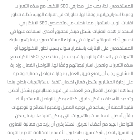
للمستخدمين. لذا، يجب على محترفي SEO التكيف مع هذه التغيرات
وضبط استراتيجياتهم وفقًا لها. تطورات في تقنيات الويب: كذلك تتطور
تقنيات الويب باستمرار، مما يتطلب من متخصصي SEO الابتكار في
استخدام هذه التقنيات بشكل مبتكر لتحقيق أقصى استفادة منها في
تحسين أداء المواقع. تغيرات في سلوك المستخدمين: بينما يتغير سلوك
المستخدمين على الإنترنت باستمرار. سواء بسبب تطور التكنولوجيا أو
التغيرات في العادات والتوجهات. يجب على متخصصي SEO التكيف مع
هذه التغيرات وتعديل استراتيجياتهم وفقًا لها. التواصل الفعال وإدارة
المشاريع: يجب أن يتمتع فريق العمل بمهارات تواصل ممتازة وقدرة
على إدارة المشاريع بشكل فعال لضمان تنفيذ الاستراتيجيات بنجاح. بينما
يساهم التواصل الفعال مع العملاء في فهم متطلباتهم بشكل أفضل
وتحديد الأهداف بشكل دقيق. كذلك يمكن للتواصل المستمر أثناء
تنفيذ الحملة أن يساعد في توجيه العميل وتقديم النصائح والتوجيهات
بشأن أفضل الممارسات والتغييرات التي يمكن تنفيذها. بينما يمكن
للتواصل الجيد مع أعضاء الفريق المشتركين أن يزيد من فعالية التعاون
والتنسيق.افضل شركه سيو بطنطا بين الأقسام المختلفة. تقديم القيمة