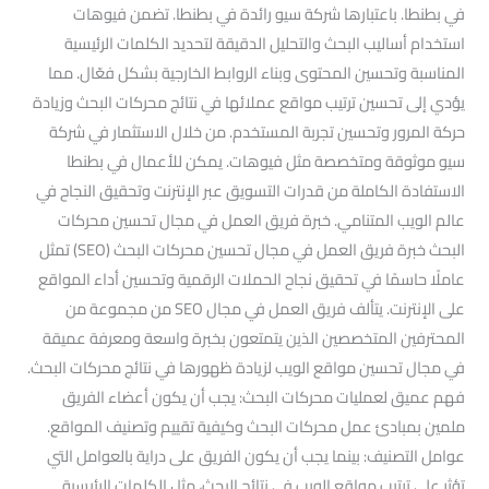
في بطنطا. باعتبارها شركة سيو رائدة في بطنطا. تضمن فيوهات
استخدام أساليب البحث والتحليل الدقيقة لتحديد الكلمات الرئيسية
المناسبة وتحسين المحتوى وبناء الروابط الخارجية بشكل فعّال. مما
يؤدي إلى تحسين ترتيب مواقع عملائها في نتائج محركات البحث وزيادة
حركة المرور وتحسين تجربة المستخدم. من خلال الاستثمار في شركة
سيو موثوقة ومتخصصة مثل فيوهات. يمكن للأعمال في بطنطا
الاستفادة الكاملة من قدرات التسويق عبر الإنترنت وتحقيق النجاح في
عالم الويب المتنامي. خبرة فريق العمل في مجال تحسين محركات
البحث خبرة فريق العمل في مجال تحسين محركات البحث (SEO) تمثل
عاملًا حاسمًا في تحقيق نجاح الحملات الرقمية وتحسين أداء المواقع
على الإنترنت. يتألف فريق العمل في مجال SEO من مجموعة من
المحترفين المتخصصين الذين يتمتعون بخبرة واسعة ومعرفة عميقة
في مجال تحسين مواقع الويب لزيادة ظهورها في نتائج محركات البحث.
فهم عميق لعمليات محركات البحث: يجب أن يكون أعضاء الفريق
ملمين بمبادئ عمل محركات البحث وكيفية تقييم وتصنيف المواقع.
عوامل التصنيف: بينما يجب أن يكون الفريق على دراية بالعوامل التي
تؤثر على ترتيب مواقع الويب في نتائج البحث، مثل الكلمات الرئيسية.