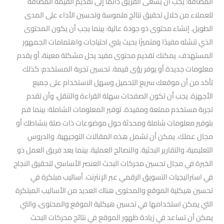
المضافة: يجب أن يسعى الفريق دائمًا إلى تقديم القيمة المضافة
للعملاء من خلال تحقيق نتائج ملموسة وتحسين الأداء على المدى
الطويل. إنشاء محتوى ذو جودة عالية: بينما يجب أن يكون المحتوى
الذي تنشئه مفيدًا ومتميزًا بحيث يلبي احتياجات واهتمامات الجمهور
المستهدف. يمكنك تقديم محتوى مفيد يحل مشكلة معينة، أو يقدم
معلومات جديدة أو يوفر رؤى قيمة. تحسين تجربة المستخدم: كذلك
تأكد من أن موقعك سريع التحميل وسهل الاستخدام على جميع
الأجهزة. يجب أن تكون الصفحات سهلة القراءة والتنقل، وأن تقدم
تجربة مستخدم ممتعة ومفيدة. توفير المعلومات الشاملة: بينما قم
بتوفير معلومات شاملة ومحدثة حول موضوعات ذات صلة بنشاطك أو
مجال عملك. يمكن أن تشمل هذه المقالات التوجيهية. والدروس
التعليمية، والتقارير البحثية. والنصائح العملية. بينما يعد فريق العمل ذو
الخبرة في مجال تحسين محركات البحث العنصر الأساسي لتحقيق النجاح
في استراتيجيات التسويق الرقمي عبر الإنترنت. أساليب مبتكرة في
تحسين هيكلية الموقع والمحتوى هناك العديد من الأساليب المبتكرة
التي يمكن استخدامها في تحسين هيكلية الموقع والمحتوى، والتي
يمكن أن تساعد في زيادة ظهور الموقع في نتائج محركات البحث