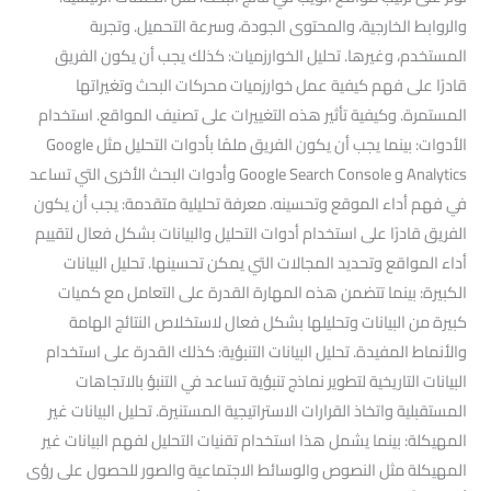
والروابط الخارجية، والمحتوى الجودة، وسرعة التحميل. وتجربة
المستخدم، وغيرها. تحليل الخوارزميات: كذلك يجب أن يكون الفريق
قادرًا على فهم كيفية عمل خوارزميات محركات البحث وتغيراتها
المستمرة. وكيفية تأثير هذه التغييرات على تصنيف المواقع. استخدام
الأدوات: بينما يجب أن يكون الفريق ملمًا بأدوات التحليل مثل Google
Analytics و Google Search Console وأدوات البحث الأخرى التي تساعد
في فهم أداء الموقع وتحسينه. معرفة تحليلية متقدمة: يجب أن يكون
الفريق قادرًا على استخدام أدوات التحليل والبيانات بشكل فعال لتقييم
أداء المواقع وتحديد المجالات التي يمكن تحسينها. تحليل البيانات
الكبيرة: بينما تتضمن هذه المهارة القدرة على التعامل مع كميات
كبيرة من البيانات وتحليلها بشكل فعال لاستخلاص النتائج الهامة
والأنماط المفيدة. تحليل البيانات التنبؤية: كذلك القدرة على استخدام
البيانات التاريخية لتطوير نماذج تنبؤية تساعد في التنبؤ بالاتجاهات
المستقبلية واتخاذ القرارات الاستراتيجية المستنيرة. تحليل البيانات غير
المهيكلة: بينما يشمل هذا استخدام تقنيات التحليل لفهم البيانات غير
المهيكلة مثل النصوص والوسائط الاجتماعية والصور للحصول على رؤى