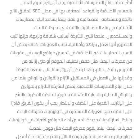
أكثر عمقًا. اتباع الممارسات الأخلاقية: يجب أن يلتزم فريق العمل
بالمعايير الأخلاقية والقواعد المعترف بها في مجال SEO لتحقيق نتائج
دائمة ومستدامة. المصداقية والثقة: بينما يساعد اتباع الممارسات
الأخلاقية في بناء المصداقية والثقة لدى محركات البحث
والمستخدمين. عندما تتبنى الشركة أساليب شفافة ونزيهة، فإنها تثبت
للجمهور أنها تعمل بنزاهة وأخلاقية. تجنب العقوبات: كذلك يمكن أن
تتسبب الممارسات غير الأخلاقية في تحسين مواقع الويب في عقوبات
من محركات البحث. مثل خفض تصنيف الموقع أو حتى إزالته من
الفهرس بشكل دائم. وهذا يمكن أن يؤثر سلبًا على سمعة الشركة
وقدرتها على العمل في المستقبل. التزام بالقوانين واللوائح: بينما من
خلال اتباع الممارسات الأخلاقية. يمكن للشركة الالتزام بالقوانين
واللوائح المحلية والدولية المتعلقة بحقوق الملكية الفكرية والنشر
على الإنترنت. القدرة على التكيف والابتكار: يجب أن يكون الفريق قادرًا
على التكيف مع التغييرات المستمرة في خوارزميات محركات البحث
وابتكار استراتيجيات جديدة لتحسين أداء المواقع. تغيرات في خوارزميات
محركات البحث: بينما يقوم محركو البحث مثل جوجل بتحديث
خوارزمياتهم بانتظام لتحسين جودة النتائج وتقديم تجربة بحث أفضل