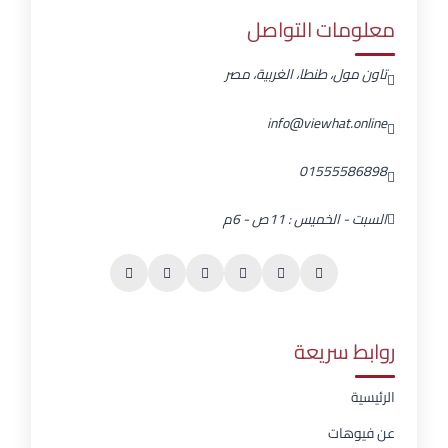
معلومات التواصل
تاون مول، طنطا، الغربية، مصر
info@viewhat.online
01555586898
السبت - الخميس : 11ص - 6م
روابط سريعة
الرئيسية
عن فيوهات