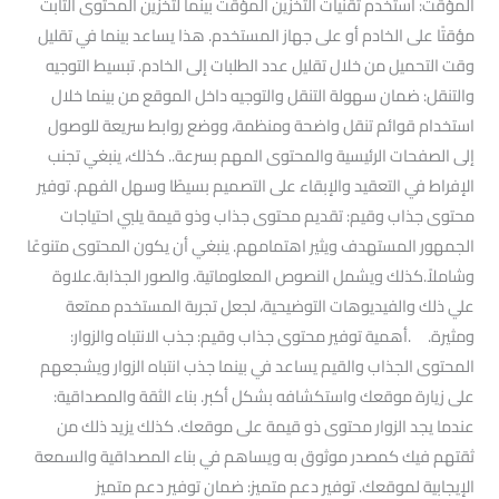
المؤقت: استخدم تقنيات التخزين المؤقت بينما لتخزين المحتوى الثابت
مؤقتًا على الخادم أو على جهاز المستخدم. هذا يساعد بينما في تقليل
وقت التحميل من خلال تقليل عدد الطلبات إلى الخادم. تبسيط التوجيه
والتنقل: ضمان سهولة التنقل والتوجيه داخل الموقع من بينما خلال
استخدام قوائم تنقل واضحة ومنظمة، ووضع روابط سريعة للوصول
إلى الصفحات الرئيسية والمحتوى المهم بسرعة.. كذلك، ينبغي تجنب
الإفراط في التعقيد والإبقاء على التصميم بسيطًا وسهل الفهم. توفير
محتوى جذاب وقيم: تقديم محتوى جذاب وذو قيمة يلبي احتياجات
الجمهور المستهدف ويثير اهتمامهم. ينبغي أن يكون المحتوى متنوعًا
وشاملاً.كذلك ويشمل النصوص المعلوماتية. والصور الجذابة.علاوة
علي ذلك والفيديوهات التوضيحية، لجعل تجربة المستخدم ممتعة
ومثيرة. .أهمية توفير محتوى جذاب وقيم: جذب الانتباه والزوار:
المحتوى الجذاب والقيم يساعد في بينما جذب انتباه الزوار ويشجعهم
على زيارة موقعك واستكشافه بشكل أكبر. بناء الثقة والمصداقية:
عندما يجد الزوار محتوى ذو قيمة على موقعك. كذلك يزيد ذلك من
ثقتهم فيك كمصدر موثوق به ويساهم في بناء المصداقية والسمعة
الإيجابية لموقعك. توفير دعم متميز: ضمان توفير دعم متميز