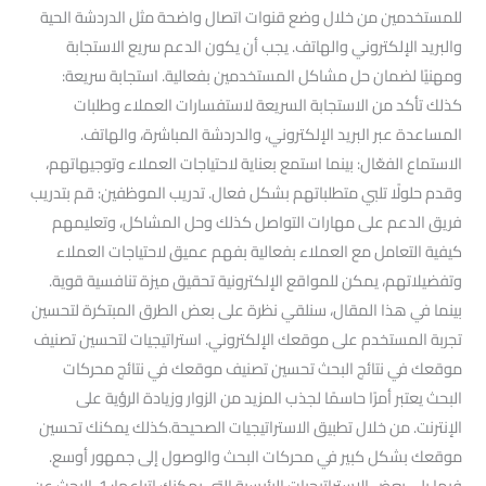
للمستخدمين من خلال وضع قنوات اتصال واضحة مثل الدردشة الحية
والبريد الإلكتروني والهاتف. يجب أن يكون الدعم سريع الاستجابة
ومهنيًا لضمان حل مشاكل المستخدمين بفعالية. استجابة سريعة:
كذلك تأكد من الاستجابة السريعة لاستفسارات العملاء وطلبات
المساعدة عبر البريد الإلكتروني، والدردشة المباشرة، والهاتف.
الاستماع الفعّال: بينما استمع بعناية لاحتياجات العملاء وتوجيهاتهم،
وقدم حلولًا تلبي متطلباتهم بشكل فعال. تدريب الموظفين: قم بتدريب
فريق الدعم على مهارات التواصل كذلك وحل المشاكل، وتعليمهم
كيفية التعامل مع العملاء بفعالية بفهم عميق لاحتياجات العملاء
وتفضيلاتهم، يمكن للمواقع الإلكترونية تحقيق ميزة تنافسية قوية.
بينما في هذا المقال، سنلقي نظرة على بعض الطرق المبتكرة لتحسين
تجربة المستخدم على موقعك الإلكتروني. استراتيجيات لتحسين تصنيف
موقعك في نتائج البحث تحسين تصنيف موقعك في نتائج محركات
البحث يعتبر أمرًا حاسمًا لجذب المزيد من الزوار وزيادة الرؤية على
الإنترنت. من خلال تطبيق الاستراتيجيات الصحيحة.كذلك يمكنك تحسين
موقعك بشكل كبير في محركات البحث والوصول إلى جمهور أوسع.
فيما يلي بعض الاستراتيجيات الرئيسية التي يمكنك اتباعها: 1. البحث عن