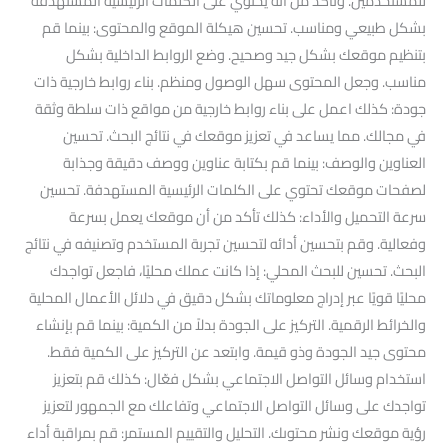
للمستخدمين. وتأكد من أنه يحتوي على الكلمات الرئيسية المستهدفة
بشكل طبيعي ومناسب. تحسين هيكلة الموقع والمحتوى: بينما قم
بتنظيم موقعك بشكل جيد وصحيح. وضع الروابط الداخلية بشكل
مناسب. وجعل المحتوى سهل الوصول ومنظم. بناء روابط خارجية ذات
جودة: كذلك اعمل على بناء روابط خارجية من مواقع ذات سلطة وثقة
في مجالك. مما يساعد في تعزيز موقعك في نتائج البحث. تحسين
العناوين والوصف: بينما قم بكتابة عناوين ووصف دقيقة وجذابة
لصفحات موقعك تحتوي على الكلمات الرئيسية المستهدفة. تحسين
سرعة التحميل والأداء: كذلك تأكد من أن موقعك يعمل بسرعة
وفعالية. وقم بتحسين أدائه لتحسين تجربة المستخدم وتصنيفه في نتائج
البحث. تحسين للبحث المحلي: إذا كانت عملك محليًا، فاجعل تواجدك
محليًا قويًا عبر إدراج معلوماتك بشكل دقيق في دلائل الأعمال المحلية
والخرائط الرقمية. التركيز على الجودة بدلاً من الكمية: بينما قم بإنشاء
محتوى جيد الجودة وذو قيمة. وابتعد عن التركيز على الكمية فقط.
استخدام وسائل التواصل الاجتماعي بشكل فعّال: كذلك قم بتعزيز
تواجدك على وسائل التواصل الاجتماعي وتفاعلك مع الجمهور لتعزيز
رؤية موقعك ونشر محتوىك. التحليل والتقييم المستمر: قم بمراقبة أداء