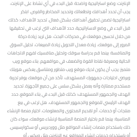
الإنترنت: وضع استراتيجية واضحة: قبل البدء في أي نشاط على الإنترنت.
يجب أن تحدد أهدافك وتطلعاتك وتحديد المخاطر والفرص. ابتكر
استراتيجية تضمن تحقيق أهدافك بشكل فعال. تحديد الأهداف: كذلك
قبل البدء في وضع الاستراتيجية، حدد الأهداف التي ترغب في تحقيقها
من خلال تحسين موقعك في محركات البحث. هل تريد زيادة حركة
المرور إلى موقعك. زيادة معدل التحويل زيادة المبيعات. تحليل السوق
والمنافسة: بينما قم بدراسة سوقك وتحليل منافسيك لفهم الاتجاهات
الحالية ومعرفة نقاط القوة والضعف في مواقعهم. بناء موقع ويب
متميز: يجب أن يكون لديك موقع ويب متطور ومتناسق يعكس هويتك
ويرضي احتياجات جمهورك المستهدف. تأكد من أن موقعك يوفر تجربة
مستخدم ممتازة وأنه يعمل بشكل سلس على جميع الأجهزة. تحديد
الهدف والجمهور المستهدف: كذلك قبل البدء في بناء الموقع، حدد
الهدف الرئيسي للموقع والجمهور المستهدف. هل ترغب في بيع
منتجات أو خدمات. أم تقديم المحتوى والمعلومات. اختيار منصة الإنشاء
المناسبة: بينما قم باختيار المنصة المناسبة لإنشاء موقعك، سواء كان
ذلك باستخدام منصات إنشاء المواقع مثل ووردبريس أو سكوارسبيس.
أو باستخدام خدمات إنشاء المواقع عبر الإنترنت مثل ويكس أو