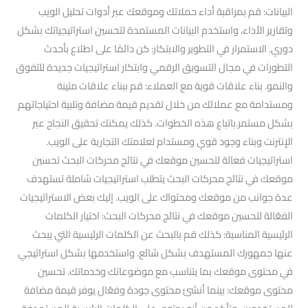
البيانات: قم بمراقبة أداء حملاتك وموقعك عبر أدوات تحليل الويب
وتقارير الأداء، واستخدم البيانات المستمدة لتحسين استراتيجياتك بشكل
دوري. الاستمرار في التطوير والابتكار: كن دائمًا على اطلاع بأحدث
التطورات في مجال التسويق الرقمي وابتكار استراتيجيات جديدة للتفوق
والنمو. بناء علاقات قوية مع العملاء: قم ببناء علاقات متينة
ومستدامة مع عملائك من خلال تقديم قيمة مضافة وتلبية احتياجاتهم
بشكل مستمر.باتباع هذه الخطوات. كذلك يمكنك تحقيق النجاح عبر
الإنترنت وبناء وجود قوي ومستدام لعلامتك التجارية على الويب.
استراتيجيات فعالة لتحسين موقعك في نتائج محركات البحث تحسين
موقعك في نتائج محركات البحث يتطلب استراتيجيات شاملة تستهدف
عدة جوانب من موقعك ومحتواك على الويب. إليك بعض الاستراتيجيات
الفعّالة لتحسين موقعك في نتائج محركات البحث: اختيار الكلمات
الرئيسية المناسبة: كذلك قم بالبحث عن الكلمات الرئيسية التي يبحث
عنها جمهورك المستهدف بشكل شائع. واستخدمها بشكل استراتيجي
في محتوى موقعك بما يتناسب مع موضوعاتك وخدماتك. تحسين
محتوى موقعك: بينما أنشئ محتوى جودة وفعّال يوفر قيمة مضافة