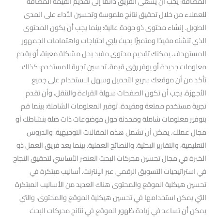
المضافة: يجب أن يسعى الفريق دائمًا إلى تقديم القيمة المضافة
للعملاء من خلال تحقيق نتائج ملموسة وتحسين الأداء على المدى
الطويل. إنشاء محتوى ذو جودة عالية: بينما يجب أن يكون المحتوى
الذي تنشئه مفيدًا ومتميزًا بحيث يلبي احتياجات واهتمامات الجمهور
المستهدف. يمكنك تقديم محتوى مفيد يحل مشكلة معينة، أو يقدم
معلومات جديدة أو يوفر رؤى قيمة. تحسين تجربة المستخدم: كذلك
تأكد من أن موقعك سريع التحميل وسهل الاستخدام على جميع
الأجهزة. يجب أن تكون الصفحات سهلة القراءة والتنقل، وأن تقدم
تجربة مستخدم ممتعة ومفيدة. توفير المعلومات الشاملة: بينما قم
بتوفير معلومات شاملة ومحدثة حول موضوعات ذات صلة بنشاطك أو
مجال عملك. يمكن أن تشمل هذه المقالات التوجيهية. والدروس
التعليمية، والتقارير البحثية. والنصائح العملية. بينما يعد فريق العمل ذو
الخبرة في مجال تحسين محركات البحث العنصر الأساسي لتحقيق النجاح
في استراتيجيات التسويق الرقمي عبر الإنترنت. أساليب مبتكرة في
تحسين هيكلية الموقع والمحتوى هناك العديد من الأساليب المبتكرة
التي يمكن استخدامها في تحسين هيكلية الموقع والمحتوى، والتي
يمكن أن تساعد في زيادة ظهور الموقع في نتائج محركات البحث