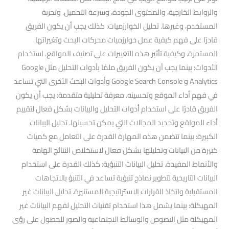
والروابط الخارجية، والمحتوى الجودة، وسرعة التحميل. وتجربة
المستخدم، وغيرها. تحليل الخوارزميات: كذلك يجب أن يكون الفريق
قادرًا على فهم كيفية عمل خوارزميات محركات البحث وتغيراتها
المستمرة. وكيفية تأثير هذه التغييرات على تصنيف المواقع. استخدام
الأدوات: بينما يجب أن يكون الفريق ملمًا بأدوات التحليل مثل Google
Analytics و Google Search Console وأدوات البحث الأخرى التي تساعد
في فهم أداء الموقع وتحسينه. معرفة تحليلية متقدمة: يجب أن يكون
الفريق قادرًا على استخدام أدوات التحليل والبيانات بشكل فعال لتقييم
أداء المواقع وتحديد المجالات التي يمكن تحسينها. تحليل البيانات
الكبيرة: بينما تتضمن هذه المهارة القدرة على التعامل مع كميات
كبيرة من البيانات وتحليلها بشكل فعال لاستخلاص النتائج الهامة
والأنماط المفيدة. تحليل البيانات التنبؤية: كذلك القدرة على استخدام
البيانات التاريخية لتطوير نماذج تنبؤية تساعد في التنبؤ بالاتجاهات
المستقبلية واتخاذ القرارات الاستراتيجية المستنيرة. تحليل البيانات غير
المهيكلة: بينما يشمل هذا استخدام تقنيات التحليل لفهم البيانات غير
المهيكلة مثل النصوص والوسائط الاجتماعية والصور للحصول على رؤى