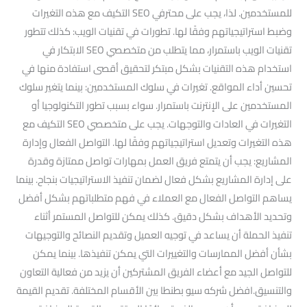
للمستخدمين. لذا، يجب على محترفي SEO التكيف مع هذه التغيرات
وضبط استراتيجياتهم وفقًا لها. تطورات في تقنيات الويب: كذلك تتطور
تقنيات الويب باستمرار، مما يتطلب من متخصصي SEO الابتكار في
استخدام هذه التقنيات بشكل مبتكر لتحقيق أقصى استفادة منها في
تحسين أداء المواقع. تغيرات في سلوك المستخدمين: بينما يتغير سلوك
المستخدمين على الإنترنت باستمرار. سواء بسبب تطور التكنولوجيا أو
التغيرات في العادات والتوجهات. يجب على متخصصي SEO التكيف مع
هذه التغيرات وتعديل استراتيجياتهم وفقًا لها. التواصل الفعال وإدارة
المشاريع: يجب أن يتمتع فريق العمل بمهارات تواصل ممتازة وقدرة
على إدارة المشاريع بشكل فعال لضمان تنفيذ الاستراتيجيات بنجاح. بينما
يساهم التواصل الفعال مع العملاء في فهم متطلباتهم بشكل أفضل
وتحديد الأهداف بشكل دقيق. كذلك يمكن للتواصل المستمر أثناء
تنفيذ الحملة أن يساعد في توجيه العميل وتقديم النصائح والتوجيهات
بشأن أفضل الممارسات والتغييرات التي يمكن تنفيذها. بينما يمكن
للتواصل الجيد مع أعضاء الفريق المشتركين أن يزيد من فعالية التعاون
والتنسيق.افضل شركه سيو بطنطا بين الأقسام المختلفة. تقديم القيمة