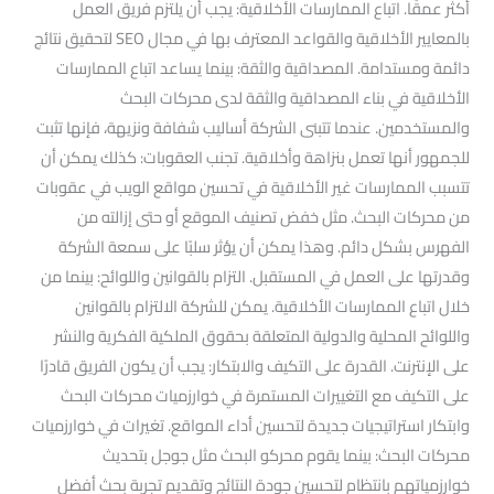
أكثر عمقًا. اتباع الممارسات الأخلاقية: يجب أن يلتزم فريق العمل
بالمعايير الأخلاقية والقواعد المعترف بها في مجال SEO لتحقيق نتائج
دائمة ومستدامة. المصداقية والثقة: بينما يساعد اتباع الممارسات
الأخلاقية في بناء المصداقية والثقة لدى محركات البحث
والمستخدمين. عندما تتبنى الشركة أساليب شفافة ونزيهة، فإنها تثبت
للجمهور أنها تعمل بنزاهة وأخلاقية. تجنب العقوبات: كذلك يمكن أن
تتسبب الممارسات غير الأخلاقية في تحسين مواقع الويب في عقوبات
من محركات البحث. مثل خفض تصنيف الموقع أو حتى إزالته من
الفهرس بشكل دائم. وهذا يمكن أن يؤثر سلبًا على سمعة الشركة
وقدرتها على العمل في المستقبل. التزام بالقوانين واللوائح: بينما من
خلال اتباع الممارسات الأخلاقية. يمكن للشركة الالتزام بالقوانين
واللوائح المحلية والدولية المتعلقة بحقوق الملكية الفكرية والنشر
على الإنترنت. القدرة على التكيف والابتكار: يجب أن يكون الفريق قادرًا
على التكيف مع التغييرات المستمرة في خوارزميات محركات البحث
وابتكار استراتيجيات جديدة لتحسين أداء المواقع. تغيرات في خوارزميات
محركات البحث: بينما يقوم محركو البحث مثل جوجل بتحديث
خوارزمياتهم بانتظام لتحسين جودة النتائج وتقديم تجربة بحث أفضل