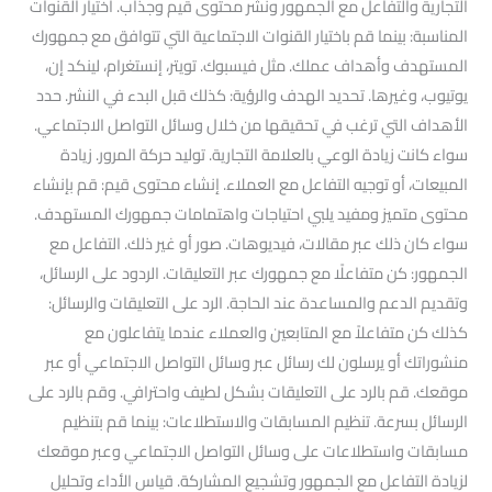
التجارية والتفاعل مع الجمهور ونشر محتوى قيم وجذاب. اختيار القنوات
المناسبة: بينما قم باختيار القنوات الاجتماعية التي تتوافق مع جمهورك
المستهدف وأهداف عملك. مثل فيسبوك. تويتر، إنستغرام، لينكد إن،
يوتيوب، وغيرها. تحديد الهدف والرؤية: كذلك قبل البدء في النشر. حدد
الأهداف التي ترغب في تحقيقها من خلال وسائل التواصل الاجتماعي.
سواء كانت زيادة الوعي بالعلامة التجارية. توليد حركة المرور. زيادة
المبيعات، أو توجيه التفاعل مع العملاء. إنشاء محتوى قيم: قم بإنشاء
محتوى متميز ومفيد يلبي احتياجات واهتمامات جمهورك المستهدف.
سواء كان ذلك عبر مقالات، فيديوهات. صور أو غير ذلك. التفاعل مع
الجمهور: كن متفاعلًا مع جمهورك عبر التعليقات. الردود على الرسائل،
وتقديم الدعم والمساعدة عند الحاجة. الرد على التعليقات والرسائل:
كذلك كن متفاعلاً مع المتابعين والعملاء عندما يتفاعلون مع
منشوراتك أو يرسلون لك رسائل عبر وسائل التواصل الاجتماعي أو عبر
موقعك. قم بالرد على التعليقات بشكل لطيف واحترافي. وقم بالرد على
الرسائل بسرعة. تنظيم المسابقات والاستطلاعات: بينما قم بتنظيم
مسابقات واستطلاعات على وسائل التواصل الاجتماعي وعبر موقعك
لزيادة التفاعل مع الجمهور وتشجيع المشاركة. قياس الأداء وتحليل