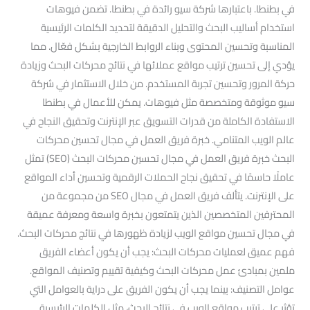
في بطنطا. باعتبارها شركة سيو رائدة في بطنطا. تضمن فيوهات
استخدام أساليب البحث والتحليل الدقيقة لتحديد الكلمات الرئيسية
المناسبة وتحسين المحتوى وبناء الروابط الخارجية بشكل فعّال. مما
يؤدي إلى تحسين ترتيب مواقع عملائها في نتائج محركات البحث وزيادة
حركة المرور وتحسين تجربة المستخدم. من خلال الاستثمار في شركة
سيو موثوقة ومتخصصة مثل فيوهات. يمكن للأعمال في بطنطا
الاستفادة الكاملة من قدرات التسويق عبر الإنترنت وتحقيق النجاح في
عالم الويب المتنامي. خبرة فريق العمل في مجال تحسين محركات
البحث خبرة فريق العمل في مجال تحسين محركات البحث (SEO) تمثل
عاملًا حاسمًا في تحقيق نجاح الحملات الرقمية وتحسين أداء المواقع
على الإنترنت. يتألف فريق العمل في مجال SEO من مجموعة من
المحترفين المتخصصين الذين يتمتعون بخبرة واسعة ومعرفة عميقة
في مجال تحسين مواقع الويب لزيادة ظهورها في نتائج محركات البحث.
فهم عميق لعمليات محركات البحث: يجب أن يكون أعضاء الفريق
ملمين بمبادئ عمل محركات البحث وكيفية تقييم وتصنيف المواقع.
عوامل التصنيف: بينما يجب أن يكون الفريق على دراية بالعوامل التي
تؤثر على ترتيب مواقع الويب في نتائج البحث، مثل الكلمات الرئيسية.