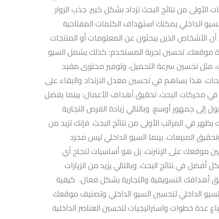
أولى من نتائج البحث تزداد بشكل كبير. جذب الزوار
لسيو الداخلي يمكنك استهداف الكلمات المفتاحية
ن الأشخاص الذين يبحثون عن المعلومات أو المنتجات
رة موقعك. تحسين تجربة المستخدم: كذلك يشمل السيو
، مثل تحسين سرعة التحميل، وتوفير محتوى مفيد
ت. هذا يساهم في تحسين معدل الارتداد والبقاء على
م في محركات البحث. تحقيق أهداف الأعمال: بينما بفضل
لى جمهور أوسع. وبالتالي زيادة الفرص التجارية
هر في المراتب الأولى من نتائج البحث. فإنك تزيد من
حقيق المبيعات. بينما السيو الداخلي ليس مجرد
ن موقعك على الإنترنت. بل هو أساسيات لنجاح أي
أفضل في نتائج البحث. وبالتالي يزيد من الزيارات
 أهدافك التسويقية والتجارية بشكل فعال. كيفية
لسيو الداخلي لتحسين السيو الداخلي وتصنيف موقعك
 عدة خطوات واستراتيجيات لتحسين العناصر الداخلية