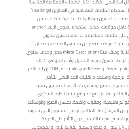
استراتيجي: كذلك اختيار الكلمات المفتاحية المناسبة
التي يبحث عنها جمهورك المستهدف. بينما استخدام الكلمات المفتاحية في العناوين (Headings)،
لصفحات. تحسين بنية الروابط الداخلية: كذلك ضمان
وجود روابط داخلية بين الصفحات ذات الصلة داخل موقعك. كذلك استخدام نصوص الربط (anchor
توي على كلمات مفتاحية ذات صلة. تحسين عناوين
وين فريدة وواضحة تعبر عن محتوى الصفحة، وضمان أن
تحتوي على كلمات مفتاحية هامة. كذلك كتابة وصف ميتا (Meta Description) معبر وجذاب يحتوي
الرابط. تحسين سرعة التحميل وأداء الموقع: كذلك
تحسين سرعة تحميل الصفحات باستخدام خوادم سريعة، وضغط الصور، واستخدام CDN إن لزم الأمر.
البرمجة واستخدام تقنيات الحد الأدنى للتأخير
Minimiz) وغيرها. إنشاء محتوى متميز ومنظم: كذلك إنشاء محتوى مفيد
البقاء والتفاعل مع الموقع. بينما تنظيم المحتوى
ائم تعليمية، وفقرات واضحة. تحسين الصور والوسائط
المتعددة: كذلك تحسين الصور بإضافة النصوص البديلة (Alt Text) التي توضح المحتوى الذي تحتويه
لتحسين سرعة التحميل دون التأثير على الجودة.
استخدام بنية URL محسنة: كذلك اختيار بنية URL تكون واضحة وسهلة القراءة للزوار والمحركات.