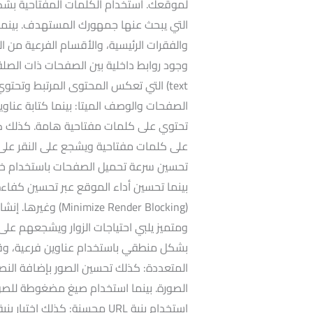
لموقعك. استخدام الكلمات المفتاحية بشكل 
والفقرات الرئيسية، والأقسام الفرعية من ا
text) التي تعكس المحتوى المرتبط وتح
الصفحات والوصف الميتا: بينما كتابة عنا
على كلمات مفتاحية ويشجع على النقر على 
بينما تحسين أداء الموقع عبر تحسين كفاءة 
(e Render Blocking
ومتميز يلبي احتياجات الزوار ويشجعهم على 
بشكل منطقي باستخدام عناوين فرعية، وقو
الصورة. بينما استخدام صيغ مضغوطة للصور 