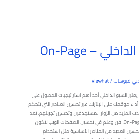
شرح كامل للسيو الداخلي – On-Page
بي فيوهات
/
viewhat
شرح كامل للسيو الداخلي – On-Page SEO يعتبر السيو الداخلي أحد أهم استراتيجيات الحصول على
أداء موقعك على الإنترنت عبر تحسين العناصر التي تتحكم
ب المزيد من الزوار المستهدفين وتحسين تجربتهم. تعد
السيو الداخلي. المعروف أيضًا باسم On-Page SEO. فن وعلم في تحسين الصفحات الويب لتكون
تحسين العديد من العناصر الأساسية مثل استخدام