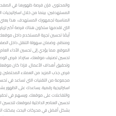
والمحتوى. فإن فرصة ظهورها في الصفحات ال
المستهدفين: بينما من خلال استراتيجيات ا
المناسبة لجمهورك المستهدف. هذا يعني أ
التي تقدمها ستكون هناك فرصة أكبر لزيا
أيضًا تحسين تجربة المستخدم داخل موقعك
ومنظم، وضمان سهولة التنقل داخل الصفحا
الموقع. مما يؤدي إلى تحسين الأداء العا
تحسين تصنيف موقعك، ستزداد فرص الوصول إ
وتحقيق أهداف الأعمال. فإذا كان موقعك يظ
فرص جذب المزيد من العملاء المحتملين وت
مجموعة من التقنيات التي تساعد في تحسي
استراتيجية رقمية. يساعدك على الظهور بشكل 
والتفاعلات على موقعك. ويسهم في تحقيق
تحسين العناصر الداخلية لموقعك لتحسين ا
بشكل أفضل في محركات البحث. يمكنك اتباع