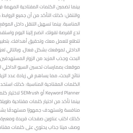
والتنقل: كذلك التأكد من أن جميع الروابط
المناسبة. بينما تسهيل التنقل داخل الموقع 
تدع الفرصة تفوتك. انضم إلينا اليوم واستف
تتطلع للعمل معك وتحقيق أهدافك. بتطبيق 
الداخلي لموقعك بشكل فعال. وبالتالي تعز
البحث وجذب المزيد من الزوار المستهدفين.
موقعك بممارسات تحسين السيو الداخلي الف
نتائج البحث، مما يساهم في زيادة عدد ال
eyword Planner
منافسة وتستهدف جمهورًا مستهدفًا بشكل
كذلك اكتب عناوين صفحات فريدة ومعبرة تح
وصف ميتا جذاب يحتوي على كلمات مفتاحي