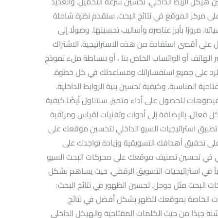
 هيكل الربط الداخلي. تحسين سرعة التحميل. والعديد
على مركز الموقع في نتائج البحث. سنقدم نظرة شاملة
ته. مرورًا بأبرز عناصره وأساليب تحسينها. وصولًا إلى
 على أقصى استفادة من هذه الاستراتيجية. الاشتراك
الهاتف أو الواتساب الخاص بنا ، أو ببساطة ملء نموذج
 للرد على جميع استفساراتك ومساعدتك في كل خطوة.
حية المناسبة. وكيفية تحسين بنية الروابط الداخلية.
فيديوهات للحصول على أداء متميز. سنتناول أيضًا كيفية
ل فعال. بالإضافة إلى أدوات وتقنيات لقياس ومراقبة
 تطبيق استراتيجيات السيو الداخلي لتحسين موقعك على
ى تحقيق أهدافك التسويقية وزيادة تواجدك على
خلي في تحسين تصنيف موقعك على محركات البحث السيو
O يعد عنصراً أساسياً في استراتيجيات التسويق الرقمي. حيث يساهم بشكل
البحث مثل جوجل. تحسين الظهور في نتائج البحث:
 الخاصة بموقعك لتظهر بشكل أفضل في نتائج
ة جيدًا من حيث الكلمات المفتاحية والهيكل الداخلي