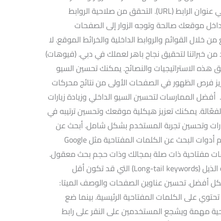
بينما تضمين الكلمات المفتاحية المهمة في عنوان الرابط (URL). التحقق من صلاحية الروابط
 داخل موقعك صالحة وتوجه الزوار إلى الصفحات
من خلال القوائم والروابط الداخلية والخرائط الموقع. لا
د من خبراتنا لتحقيق نجاح باهر لعملك في دبي. (فيوهات)
هذه الاستراتيجيات والنصائح. يمكنك تحسين السيو
يز فرص الظهور في الصفحات الأولى من نتائج محركات
 أفضل الممارسات لتحسين السيو الداخلي وزيادة زيارات
عّالة. يمكنك تعزيز هيكلية موقعك وتحسين ترتيبه في
زيارات وتحسين تجربة المستخدم بشكل شامل. أبحث عن
الكلمات المفتاحية المناسبة: كذلك استخدم أدوات البحث عن الكلمات المفتاحية مثل Google
K أو SEMrush لاختيار كلمات مفتاحية ذات صلة بمجالك وذات حجم بحث معقول.
بينما تأكد من اختيار كلمات مفتاحية طويلة الذيل (Long-tail keywords) التي قد تكون أقل
 أفضل. تحسين عناوين الصفحات والوصف الميتا:
توي على الكلمات المفتاحية الرئيسية. بينما ضع
ة مهمة ويشجع المستخدمين على النقر على رابط