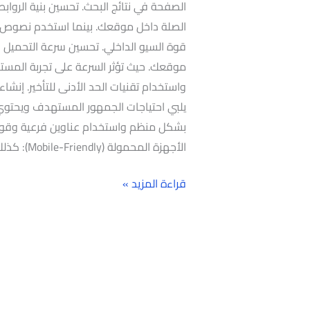
الصفحة في نتائج البحث. تحسين بنية الرواب
الصلة داخل موقعك. بينما استخدم نصوص ال
قوة السيو الداخلي. تحسين سرعة التحميل
موقعك. حيث تؤثر السرعة على تجربة المس
واستخدام تقنيات الحد الأدنى للتأخير. إنش
يلبي احتياجات الجمهور المستهدف ويحتوي
بشكل منظم واستخدام عناوين فرعية وقوائ
الأجهزة المحمولة (Mobile-Friendly): كذلك
قراءة المزيد »