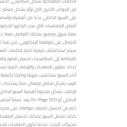
الكلمات المفتاحية بشكل استراتيجي. تحسين
من الجوانب الأخرى التي تؤثر بشكل مباشر 
على السيو الداخلي. بدءًا من أهميته وأساسيا
أفضل الممارسات التي يجب اتباعها للحصول
معنا سهل وسريع. يمكنك التواصل معنا عبر 
الاتصال على موقعنا الإلكتروني. نحن هنا
سيتم استكشاف كيفية اختيار الكلمات المفتا
بالإضافة إلى استراتيجيات تحسين الصور وال
إعداد عناوين الصفحات والوصف الميتا بشك
أداء السيو. ستكتسب فهمًا واضحًا لكيفية
الويب بشكل شامل وفعال. مما يساعدك عل
الإنترنت بشكل ملحوظ أهمية السيو الدا
الداخلي أو n-Page SEO
كبير في تحسين تصنيف موقعك على محركات 
كذلك بفضل السيو. يمكنك تحسين الصفحات
محركات البحث. عندما تكون الصفحات مُحسّن