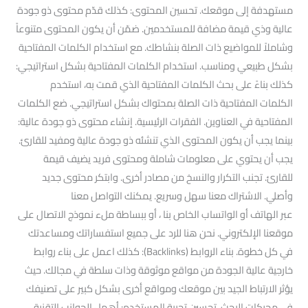
مستهدفة إلى موقعك. تحسين المحتوى: كذلك قدّم محتوى ذو جودة
عالية وذي قيمة مضافة للمستخدمين. ضمّن أن يكون المحتوى متنوعاً
وشاملاً للمواضيع ذات الصلة بنشاطك. مع استخدام الكلمات المفتاحية
بشكل طبيعي ومناسب. استخدام الكلمات المفتاحية بشكل استراتيجي:
كذلك بناءً على بحث الكلمات المفتاحية الذي قمت به، استخدم
الكلمات المفتاحية ذات الصلة بمحتواك بشكل استراتيجي. ضع الكلمات
المفتاحية في العناوين. الفقرات الرئيسية. إنشاء محتوى ذو جودة عالية:
بينما يجب أن يكون المحتوى الذي تنشئه ذو جودة عالية ومفيد للقارئ.
يجب أن يحتوي على معلومات شاملة ومحتوى فريد يضيف قيمة
للقارئ. تجنب التكرار والنسخ من مصادر أخرى. وابتكر محتوى جديد
وأصلي. الاشتراك معنا سهل وسريع. يمكنك التواصل معنا
عبر الهاتف أو الواتساب الخاص بنا ، أو ببساطة ملء نموذج الاتصال على
موقعنا الإلكتروني. نحن هنا للرد على جميع استفساراتك ومساعدتك
في كل خطوة. بناء الروابط (Backlinks): كذلك اعمل على بناء روابط
خارجية عالية الجودة من مواقع موثوقة وذات سلطة في مجالك. حيث
يؤثر الارتباط الجيد بين موقعك ومواقع أخرى بشكل كبير على تصنيفك
في محركات البحث. تحسين تجربة المستخدم: أهمل الجوانب التقنية