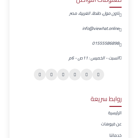
تاون مول، طنطا، الغربية، مصر
info@viewhat.online
01555586898
السبت - الخميس : 11ص - 6م
روابط سريعة
الرئيسية
عن فيوهات
خدماتنا