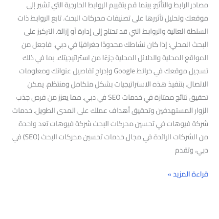
مصادر الرابط والتأثير: بينما قم بتقييم الروابط الخارجية التي تشير إلى
موقعك وتحليل تأثيرها على تصنيفات محركات البحث. تابع الروابط ذات
السلطة العالية والروابط التي قد تحتاج إلى إدارة أو إزالة. التركيز على
البحث المحلي: إذا كان نشاطك محدودًا جغرافيًا في دبي. فاجعل من
المواقع المحلية والدلائل المحلية جزءًا من استراتيجيتك. بما في ذلك
تسجيل موقعك في خرائط Google وإدراج تفاصيل عنوانك ومعلومات
الاتصال. بتنفيذ هذه الاستراتيجيات بشكل متكامل ومنتظم. يمكن
تحقيق نتائج ممتازة في خدمات SEO في دبي. مما يعزز من فرص جذب
الزوار المستهدفين وتحقيق أهداف عملك على المدى الطويل. خدمات
شركة فيوهات في تحسين محركات البحث شركة فيوهات تعد واحدة
من الشركات الرائدة في مجال خدمات تحسين محركات البحث (SEO) في
دبي، وتقدم
قراءة المزيد »