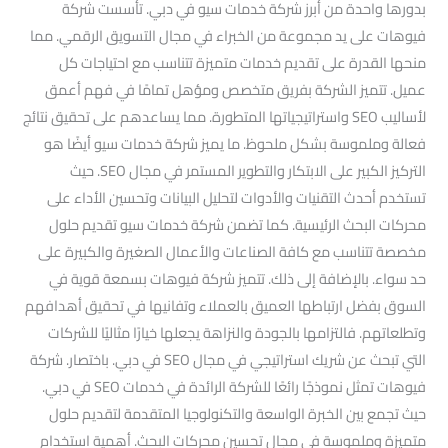
بدورها واحدة من أبرز شركة خدمات سيو في دبي. تأسست شركة
فيوهات على يد مجموعة من الخبراء في مجال التسويق الرقمي. مما
منحها القدرة على تقديم خدمات متميزة تتناسب مع احتياجات كل
عميل. تتميز الشركة بفريق متخصص ومؤهل تمامًا في فهم أعمق
لأساليب SEO واستراتيجياتها المتطورة. مما يساعدهم على تحقيق نتائج
فعالة وملموسة بشكل ملحوظ. ما يميز شركة خدمات سيو أيضًا هو
التركيز الكبير على الابتكار والتطوير المستمر في مجال SEO. حيث
تستخدم أحدث التقنيات والأدوات لتحليل البيانات وتحسين الأداء على
محركات البحث الرئيسية. كما تضمن شركة خدمات سيو تقديم حلول
مخصصة تتناسب مع كافة الصناعات والأعمال الصغيرة والكبيرة على
حد سواء. بالإضافة إلى ذلك. تتميز شركة فيوهات بسمعة قوية في
السوق بفضل ارتباطها العميق بالعملاء وتفانيها في تحقيق أهدافهم
وتطلعاتهم. فالتزامها بالجودة والنزاهة يجعلها خيارًا مثاليًا للشركات
التي تبحث عن شريك استراتيجي في مجال SEO في دبي. باختصار. شركة
فيوهات تمثل نموذجًا رائعًا للشركة الرائدة في خدمات SEO في دبي.
حيث تجمع بين الخبرة الواسعة والتكنولوجيا المتقدمة لتقديم حلول
متميزة وملموسة في مجال تحسين محركات البحث. أهمية استخدام