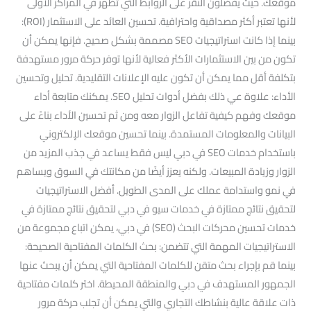
موقعك. حيث يفضلون النقر على الروابط التي تظهر في المراكز الأولى
لأنها تعتبر أكثر مصداقية واحترافية. تحسين العائد على الاستثمار (ROI):
بينما إذا كانت استراتيجيات SEO مصممة بشكل صحيح. فإنها يمكن أن
تكون من بين الاستثمارات الأكثر فعالية لأنها توفر حركة مرور مستهدفة
بتكلفة أقل مما يمكن أن تكون عليه الإعلانات التقليدية. تحليل وتحسين
الأداء: علاوة عي ذلك بفضل أدوات تحليل SEO. يمكنك متابعة أداء
موقعك وفهم كيفية تفاعل الزوار معه ومن ثم تحسين الأداء بناءً على
البيانات والمعلومات المستمدة. بينما تحسين موقعك الإلكتروني
باستخدام خدمات SEO في دبي ليس فقط يساعد في جذب المزيد من
الزوار وزيادة المبيعات. ولكنه يعزز أيضًا من مكانتك في السوق ويساهم
في نمو واستدامة عملك على المدى الطويل. أفضل الاستراتيجيات
لتحقيق نتائج ممتازة في خدمات سيو في دبي لتحقيق نتائج ممتازة في
خدمات تحسين محركات البحث (SEO) في دبي، يمكن اتباع مجموعة من
الاستراتيجيات المهمة التي تتضمن: بحث الكلمات المفتاحية الصحيحة:
بينما قم بإجراء بحث متقن للكلمات المفتاحية التي يمكن أن يبحث عنها
الجمهور المستهدف في دبي والمنطقة المحيطة. اختر كلمات مفتاحية
ذات علاقة عالية بنشاطك التجاري والتي يمكن أن تجلب حركة مرور