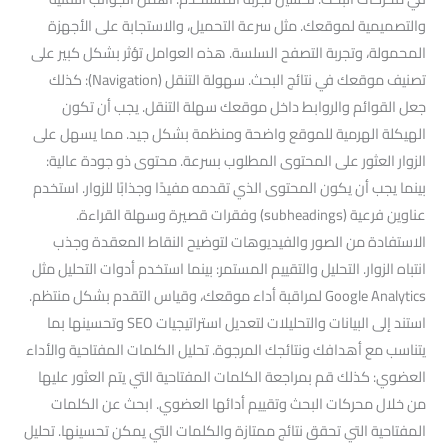
والتصميمية لموقعك. مثل سرعة التحميل، والاستجابة على الأجهزة
المحمولة، وتجربة التصفح السلسة. هذه العوامل تؤثر بشكل كبير على
تصنيف موقعك في نتائج البحث. سهولة التنقل (Navigation): كذلك
جعل القوائم والروابط داخل موقعك سهلة التنقل. يجب أن تكون
الهيكلة الهرمية للموقع واضحة ومنظمة بشكل جيد. مما يسهل على
الزوار العثور على المحتوى المطلوب بسرعة. محتوى ذو جودة عالية:
بينما يجب أن يكون المحتوى الذي تقدمه مفيدًا وجذابًا للزوار. استخدم
عناوين فرعية (subheadings) وفقرات قصيرة وسهلة القراءة.
الاستفادة من الصور والفيديوهات لتوضيح النقاط المعقدة وجذب
انتباه الزوار. التحليل والتقييم المستمر: بينما استخدم أدوات التحليل مثل
Google Analytics لمراقبة أداء موقعك، وقياس التقدم بشكل منتظم.
استند إلى البيانات والتحليلات لتعديل استراتيجيات SEO وتحسينها بما
يتناسب مع أهدافك ونتائجك المرجوة. تحليل الكلمات المفتاحية والأداء
العضوي: كذلك قم بمراجعة الكلمات المفتاحية التي يتم العثور عليها
من خلال محركات البحث وتقييم أدائها العضوي. ابحث عن الكلمات
المفتاحية التي تحقق نتائج ممتازة والكلمات التي يمكن تحسينها. تحليل