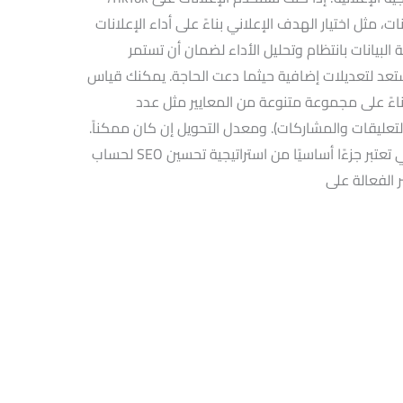
ت، مثل اختيار الهدف الإعلاني بناءً على أداء الإعلانات
 البيانات بانتظام وتحليل الأداء لضمان أن تستمر
استعد لتعديلات إضافية حيثما دعت الحاجة. يمكنك قياس
ءً على مجموعة متنوعة من المعايير مثل عدد
لتعليقات والمشاركات). ومعدل التحويل إن كان ممكناً.
أفضل مواعيد النشر للوصول الأمثل في دبي تعتبر جزءًا أساسيًا من استراتيجية تحسين SEO لحساب