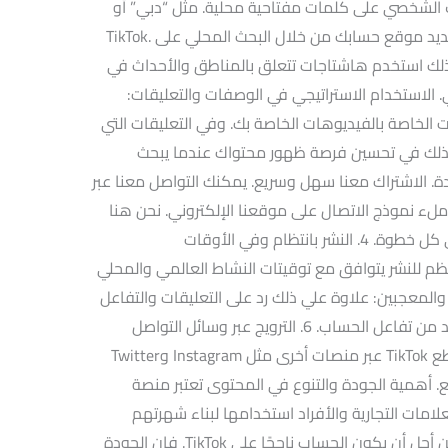
الشخصي على كلمات مفتاحية محلية. مثل “دبي” أو
“الإمارات”. لأن هذه الكلمات تساعد في تحديد موقع حسابك من خلال البحث المحلي على TikTok.
 كذلك استخدم هاشتاجات تتعلق بالمناطق والأحداث في
 الاستخدام الاستراتيجي في الوصفات والتعليقات:
الخاصة بالفيديوهات الخاصة بك. وفي التعليقات التي
نشوراتك على TikTok. يساعد ذلك في تحسين فرصة ظهور محتواك عندما يبحث
 الاشتراك معنا سهل وسريع. يمكنك التواصل معنا عبر
 ملء نموذج الاتصال على موقعنا الإلكتروني. نحن هنا
للرد على جميع استفساراتك ومساعدتك في كل خطوة. 4. النشر بانتظام وفي الأوقات
م للنشر يتوافق مع توقيتات النشاط العالمي والمحلي
ابعين والمعجبين: علاوة علي ذلك رد على التعليقات والتفاعل
مع المتابعين بانتظام. مما يعزز الارتباط ويزيد من تفاعل الحساب. 6. الترويج عبر وسائل التواصل
الاجتماعي الأخرى: كذلك شارك روابط مقاطع TikTok عبر منصات أخرى مثل Instagram وTwitter
ر أوسع. أهمية الجودة والتنوع في المحتوى تعتبر منصة
 للعلامات التجارية والأفراد استخدامها لبناء شهرتهم
وجذب جمهور مستهدف بشكل فعال. ومن أجل أن يكون الحساب ناجحًا على TikTok. فإن الجودة