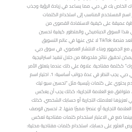
ك الخاص بك في دبي. مما يساعد في زيادة الرؤية وجذب
ار اسم المستخدم المناسب إلى استخدام الكلمات
نظرة عميقة على كيفية الاستفادة القصوى من
ك الرقمي في هذا السوق الديناميكي والمتطور. كيفية تحسين
استراتيجية السيو لحساب تيك توك في دبي تعد منصة TikTok لا غنى عنها في عالم التسويق
ل مع الجمهور وبناء الانتشار العضوي. في سوق دبي.
Tik بشكل ملحوظ، يمكن تحقيق نتائج ملحوظة من خلال تنفيذ استراتيجية
” ككلمة مفتاحية. علاوة علي ذلك عندما يتعلق الأمر
بتحسين استراتيجية السيو لحساب TikTok في دبي. يجب النظر في عدة جوانب أساسية: 1. اختيار اسم
دم يحتوي على كلمات رئيسية مثل “تحسين سيو تيك
ة. متوافق مع العلامة التجارية: كذلك يجب أن يعكس
ي تعزيزها لعلامتك التجارية أو حسابك الشخصي. كذلك
يمكن أن يشمل هذا الاختيار استخدام اسم العلامة التجارية أو عنصرًا مميزًا منها. 2. تحسين الوصف
نما ضع في الاعتبار استخدام كلمات مفتاحية تعكس
ص العثور على حسابك. استخدام كلمات مفتاحية محلية: