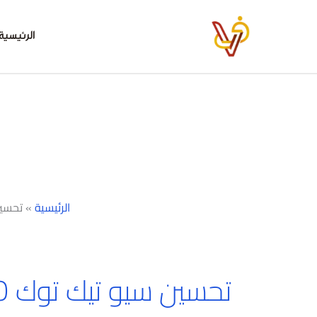
خطي
لى
الرئيسية
لمحتوى
الرئيسية
»
تحسين س
تحسين سيو تيك توك SEO في دبي