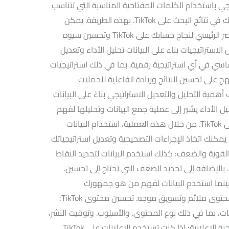
ي باستخدام الكلمات المفتاحية المناسبة التي تتناسب
مع محتواك. يمكن زيادة فرص ظهور حسابك في نتائج البحث على TikTok. بهذه الطريقة. يمكن
للجودة والتنوع في المحتوى أن تكون العنصر الرئيسي لنجاح حسابك على TikTok وتحسين سيوه
لاستراتيجيات بناء على البيانات تحليل الأداء وتعديل
أساسي في أي استراتيجية رقمية. بما في ذلك استراتيجيات
Ti. يساعد هذا النهج على تحسين النتائج وزيادة الفاعلية للحملات
ة التحليل والتعديل الاستراتيجي بناءً على البيانات
الأداء: تحليل الأداء يشير إلى عملية جمع البيانات وتحليلها لفهم
كيفية أداء حسابك أو حملتك التسويقية على TikTok. من خلال هذه العملية، استخدام البيانات
ل. يمكنك اتخاذ الإجراءات التصحيحية وتعديل استراتيجياتك
النقاط القوية والضعف: كذلك استخدم البيانات لتحديد النقاط
 بالإضافة إلى تحديد الضعف التي تحتاج إلى تحسين.
نما استخدم البيانات لفهم من هو جمهورك
المستهدف بشكل أفضل. واستهدفهم بمحتوى ملائم وتسويق موجه. تحسين محتوى TikTok:
ت، بما في ذلك نوع المحتوى. والأسلوب. وتوقيت النشر،
لزيادة الانخراط والمشاركة. تكييف الاستراتيجية الإعلانية: إذا كنت تستخدم الإعلانات على TikTok،