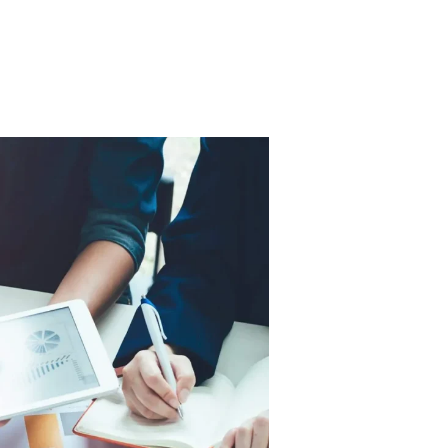
خطوات
تحسين
سيو
تيك
توك
SEO
في
دبي