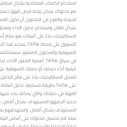
استخدام الكلمات المفتاحية بشكل استراتيج
بشكل فعّال ومستدام. تحليل الأداء وتعديل ا
الاستراتيجيات بناءً على البيانات هو عنصر 
التسويق على منصة kTok
التسويقية والمحتوى المنشور. سنستكشف أهمي
في سياق TikTok. أهمية التحليل 
لتعديل الاستراتيجيات بناءً على نتائج التحلي
على TikTok بطريقة مستنيرة: تحليل 
القوية في حملاتك والتي يمكنك بناء عليها.
تحديد الجمهور المستهدف بشكل أفضل: بي
بينما قم بتحسين محتواك على أساس البيانا