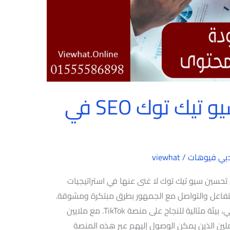
خطوات تحسين سيو تيك توك SEO في
بي فيوهات
/
viewhat
سيو تيك توك SEO في دبي تحسين سيو تيك توك لا غنى عنها في استراتيجيات
لتفاعل والتواصل مع الجمهور بطرق مبتكرة ومشوقة.
تعدّ العاصمة الاقتصادية لدولة الإمارات. دبي، بيئة مثالية للنجاح على منصة TikTok. مع ملايين
لين الذين يمكن الوصول إليهم عبر هذه المنصة