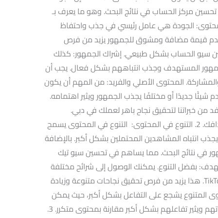
 تحسين مركز الحساب في نتائج البحث. وهو ما يعرف بـ
محركات البحث. 1. جودة المحتوى: الجودة هي عامل رئيسي في جذب واحتفاظ
 المحتوى الذي يقدم قيمة مضافة ومشوق للجمهور يزيد من فرص
سين سيو الحساب بشكل طبيعي. إشراك الجمهور: كذلك
جمهور المستهدف وجذب انتباههم بشكل فعال. يجب أن
المشاركة. المحتوى الأصلي والفريد: من المهم أن يكون
م شيئًا جديدًا أو مختلفًا يجذب الجمهور ويثير اهتمامه.
تفد من خبراتنا لتحقيق نجاح باهر لعملك في دبي.
(فيوهات) تتطلع للعمل معك وتحقيق أهدافك. 2. التنوع في المحتوى: التنوع في المحتوى يسمح
جذب انتباه المشاهدين المحتملين بشكل أكبر. بالإضافة
هور في نتائج البحث. مما يساهم في تحسين سيو تيك
ف: بفضل التنوع. يمكنك الوصول إلى شرائح مختلفة
من الجمهور وتوسيع دائرة متابعيك على TikTok. هذا يزيد من فرص تحقيق نجاحات متنوعة وزيادة
حتوى المتنوع يشجع على التفاعل بشكل أكبر، حيث يمكن
للمتابعين العثور على محتوى يلبي اهتماماتهم ويثير تفاعلهم بشكل أكبر مقارنة بمحتوى متكرر. 3.